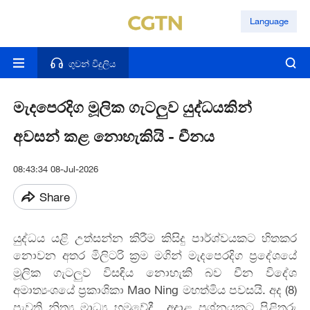
Language
ගුවන් විදුලිය
මැදපෙරදිග මූලික ගැටලුව යුද්ධයකින්
අවසන් කළ නොහැකියි - චීනය
08:43:34 08-Jul-2026
Share
යුද්ධය යළි උත්සන්න කිරීම කිසිදු පාර්ශ්වයකට හිතකර
නොවන අතර මිලිටරි ක්‍රම මගින් මැදපෙරදිග ප්‍රදේශයේ
මූලික ගැටලුව විසඳිය නොහැකි බව චීන විදේශ
අමාත්‍යංශයේ ප්‍රකාශිකා Mao Ning මහත්මිය පවසයි. අද (8)
පැවති නිත්‍ය මාධ්‍ය හමුවේදී අදාළ ප්‍රශ්නයකට පිළිතුරු