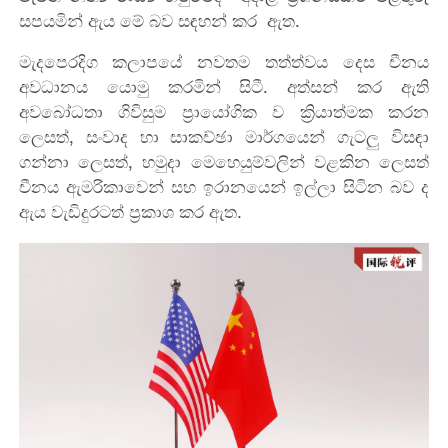
සපයමින් ඇය මේ බව සඳහන් කර ඇත.
මැදපෙරදිග කලාපයේ නවතම තත්ත්වය දෙස චීනය
අවධානය යොමු කරමින් සිටී. අත්සන් කර ඇති
අවබෝධතා ගිවිසුම ප්‍රායෝගික ව ක්‍රියාත්මක කරන
ලෙසත්, සංවාද හා සාකච්ඡා මාර්ගයෙන් ගැටලු විසඳා
ගන්නා ලෙසත්, හමුදා මෙහෙයුම්වලින් වළකින ලෙසත්
චීනය ඇමරිකාවෙන් සහ ඉරානයෙන් ඉල්ලා සිටින බව ද
ඇය වැඩිදුරටත් ප්‍රකාශ කර ඇත.