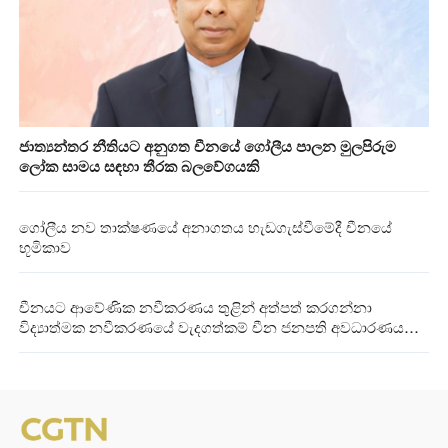
ජාත්‍යන්තර නීතියට අනුගත චීනයේ ගෝලීය පාලන මුලපිරුම
ලෝක සාමය සඳහා තීරක බලවේගයකි
ගෝලීය නව තාක්ෂණයේ අනාගතය හැඩගැස්වීමේදී චීනයේ
භූමිකාව
චීනයට ආවේණික නවීකරණය තුළින් අත්පත් කරගන්නා
විද්‍යාත්මක නවීකරණයේ වැදගත්කම් චීන ජනපති අවධාරණය
කරයි