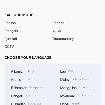
EXPLORE MORE
English
Español
Français
العربية
Русский
Documentary
CCTV+
CHOOSE YOUR LANGUAGE
Shqip
ລາວ
Albanian
Lao
العربية
Bahasa Melayu
Arabic
Malay
Беларуская
Монгол
Belarusian
Mongolian
বাংলা
မြန်မာဘာသာ
Bengali
Myanmar
Български
नेपाली
Bulgarian
Nepali