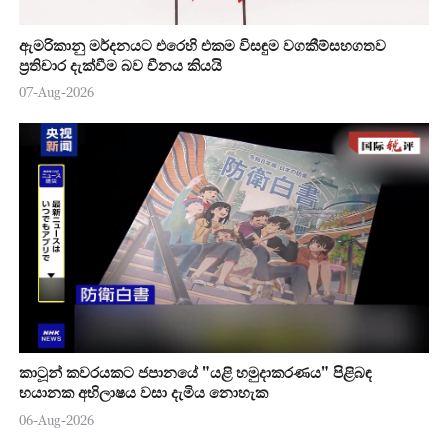
ඇමරිකානු මර්දනයට එරෙහි එකම විසඳුම වගකීම්සහගතව
ප්‍රතිචාර දැක්වීම බව චීනය කියයි
07-Aug-2026
කාටූන් කවරයකට ජපානයේ "යළි හමුදාකරණය" පිළිබඳ
භයානක අභිලාෂය වසා දැමිය නොහැක
06-Aug-2026