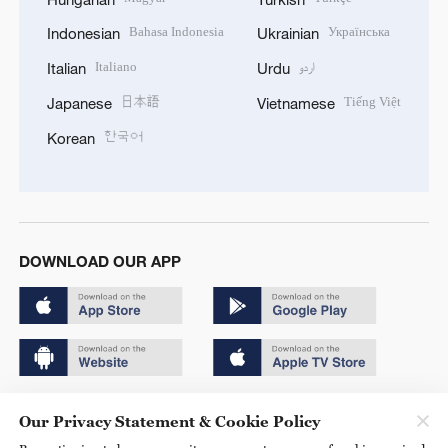
Bahasa Indonesia
Українська
Indonesian
Ukrainian
Italiano
اردو
Italian
Urdu
日本語
Tiếng Việt
Japanese
Vietnamese
한국어
Korean
DOWNLOAD OUR APP
Copyright © 2024 CGTN.
Our Privacy Statement & Cookie Policy
京ICP备20000184号