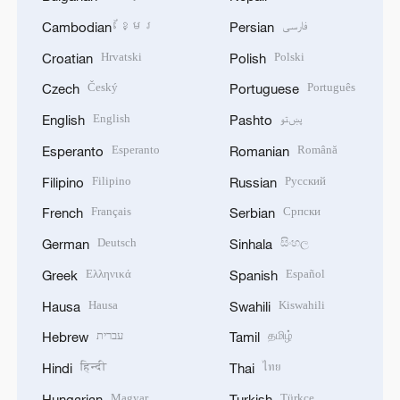
ខ្មែរ
فارسی
Cambodian
Persian
Hrvatski
Polski
Croatian
Polish
Český
Português
Czech
Portuguese
English
پښتو
English
Pashto
Esperanto
Română
Esperanto
Romanian
Filipino
Русский
Filipino
Russian
Français
Српски
French
Serbian
Deutsch
සිංහල
German
Sinhala
Ελληνικά
Español
Greek
Spanish
Hausa
Kiswahili
Hausa
Swahili
עברית
தமிழ்
Hebrew
Tamil
हिन्दी
ไทย
Hindi
Thai
Magyar
Türkçe
Hungarian
Turkish