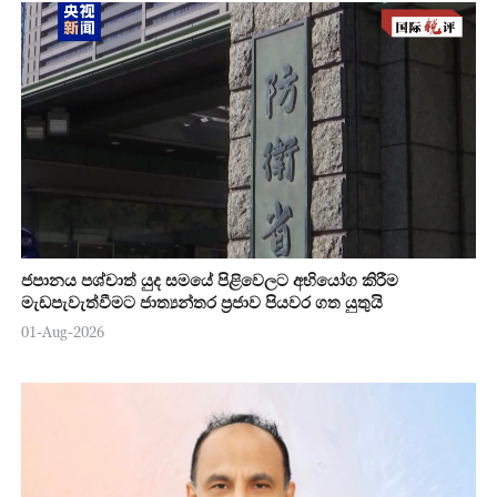
ජපානය පශ්චාත් යුද සමයේ පිළිවෙලට අභියෝග කිරීම
මැඩපැවැත්වීමට ජාත්‍යන්තර ප්‍රජාව පියවර ගත යුතුයි
01-Aug-2026