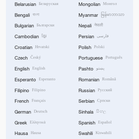
Беларуская
Монгол
Belarusian
Mongolian
বাংলা
မြန်မာဘာသာ
Bengali
Myanmar
Български
नेपाली
Bulgarian
Nepali
ខ្មែរ
فارسی
Cambodian
Persian
Hrvatski
Polski
Croatian
Polish
Český
Português
Czech
Portuguese
English
پښتو
English
Pashto
Esperanto
Română
Esperanto
Romanian
Filipino
Русский
Filipino
Russian
Français
Српски
French
Serbian
Deutsch
සිංහල
German
Sinhala
Ελληνικά
Español
Greek
Spanish
Hausa
Kiswahili
Hausa
Swahili