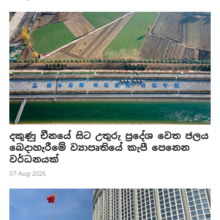
දකුණු චීනයේ සිට උතුරු ප්‍රදේශ වෙත ජලය
බෙදාහැරීමේ ව්‍යාපෘතියේ කැපී පෙනෙන
වර්ධනයක්
07-Aug-2026