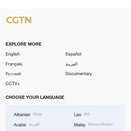
EXPLORE MORE
English
Español
Français
العربية
Русский
Documentary
CCTV+
CHOOSE YOUR LANGUAGE
Shqip
ລາວ
Albanian
Lao
العربية
Bahasa Melayu
Arabic
Malay