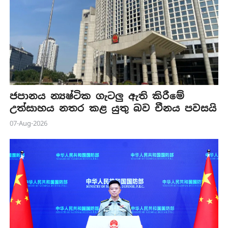
ජපානය න්‍යෂ්ටික ගැටලු ඇති කිරීමේ
උත්සාහය නතර කළ යුතු බව චීනය පවසයි
07-Aug-2026