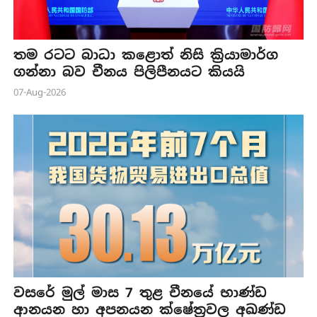
තම රටට බාධා කළොත් නිසි ක්‍රියාමාර්ග
ගන්නා බව චීනය පිලිපීනයට කියයි
07-Aug-2026
වසරේ මුල් මාස 7 තුළ චීනයේ භාණ්ඩ
ආනයන හා අපනයන ක්ෂේත්‍රවල අඛණ්ඩ