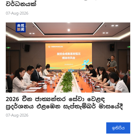
වර්ධනයක්
07-Aug-2026
2026 චීන ජාත්‍යන්තර සේවා වෙළඳ
ප්‍රදර්ශනය එළඹෙන සැප්තැම්බර් මාසයේදී
07-Aug-2026
ඉතිරිය