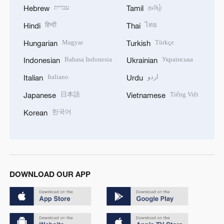
עברית
தமிழ்
Hebrew
Tamil
हिन्दी
ไทย
Hindi
Thai
Magyar
Türkçe
Hungarian
Turkish
Bahasa Indonesia
Українська
Indonesian
Ukrainian
Italiano
اردو
Italian
Urdu
日本語
Tiếng Việt
Japanese
Vietnamese
한국어
Korean
DOWNLOAD OUR APP