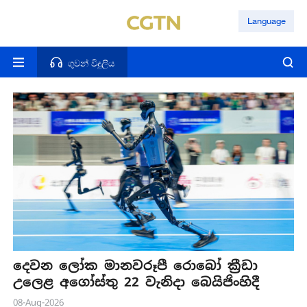
Language
ගුවන් විදුලිය
දෙවන ලෝක මානවරූපී රොබෝ ක්‍රීඩා
උලෙළ අගෝස්තු 22 වැනිදා බෙයිජිංහිදී
08-Aug-2026