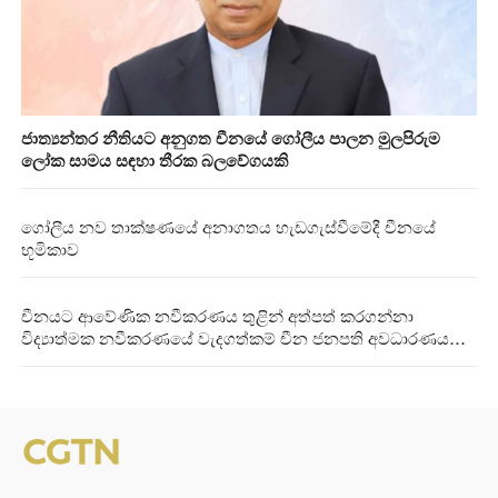
ජාත්‍යන්තර නීතියට අනුගත චීනයේ ගෝලීය පාලන මුලපිරුම
ලෝක සාමය සඳහා තීරක බලවේගයකි
ගෝලීය නව තාක්ෂණයේ අනාගතය හැඩගැස්වීමේදී චීනයේ
භූමිකාව
චීනයට ආවේණික නවීකරණය තුළින් අත්පත් කරගන්නා
විද්‍යාත්මක නවීකරණයේ වැදගත්කම් චීන ජනපති අවධාරණය
කරයි