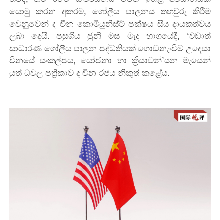
යොමු කරන අතරම, ගෝලීය පාලනය තහවුරු කිරීම
වෙනුවෙන් ද චීන කොමියුනිස්ට් පක්ෂය සිය දායකත්වය
ලබා දෙයි. පසුගිය ජුනි මස මැද භාගයේදී, ‘වඩාත්
සාධාරණ ගෝලීය පාලන පද්ධතියක් ගොඩනැංවීම උදෙසා
චීනයේ සංකල්පය, යෝජනා හා ක්‍රියාවන්’යන මැයෙන්
යුත් ධවල පත්‍රිකාව ද චීන රජය නිකුත් කළේය.