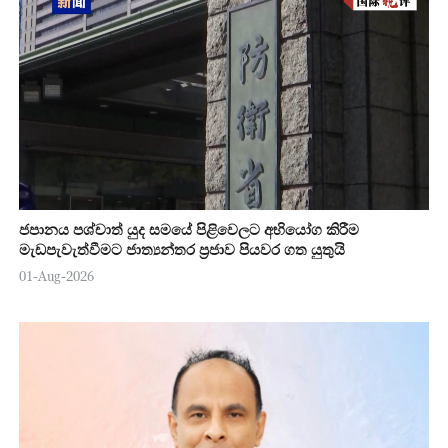
ජපානය පශ්චාත් යුද සමයේ පිළිවෙලට අභියෝග කිරීම
මැඩපැවැත්වීමට ජාත්‍යන්තර ප්‍රජාව පියවර ගත යුතුයි
01-Aug-2026