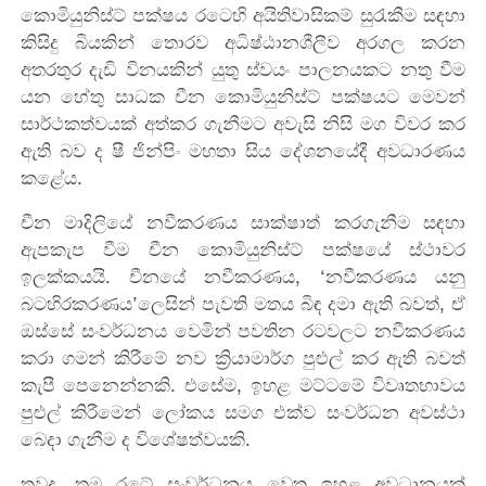
කොමියුනිස්ට් පක්ෂය රටෙහි අයිතිවාසිකම් සුරැකීම සඳහා
කිසිදු බියකින් තොරව අධිෂ්ඨානශීලීව අරගල කරන
අතරතුර දැඩි විනයකින් යුතු ස්වයං පාලනයකට නතු වීම
යන හේතු සාධක චීන කොමියුනිස්ට් පක්ෂයට මෙවන්
සාර්ථකත්වයක් අත්කර ගැනීමට අවැසි නිසි මග විවර කර
ඇති බව ද ෂී ජින්පිං මහතා සිය දේශනයේදී අවධාරණය
කළේය.
චීන මාදිලියේ නවීකරණය සාක්ෂාත් කරගැනීම සඳහා
ඇපකැප වීම චීන කොමියුනිස්ට් පක්ෂයේ ස්ථාවර
ඉලක්කයයි. චීනයේ නවීකරණය, ‘නවීකරණය යනු
බටහිරකරණය’‍ලෙසින් පැවති මතය බිඳ දමා ඇති බවත්, ඒ
ඔස්සේ සංවර්ධනය වෙමින් පවතින රටවලට නවීකරණය
කරා ගමන් කිරීමේ නව ක්‍රියාමාර්ග පුළුල් කර ඇති බවත්
කැපී පෙනෙන්නකි. එසේම, ඉහළ මට්ටමේ විවෘතභාවය
පුළුල් කිරීමෙන් ලෝකය සමග එක්ව සංවර්ධන අවස්ථා
බෙදා ගැනීම ද විශේෂත්වයකි.
තවද, තම රටේ සංවර්ධනය වෙත ඉහළ අවධානයක්