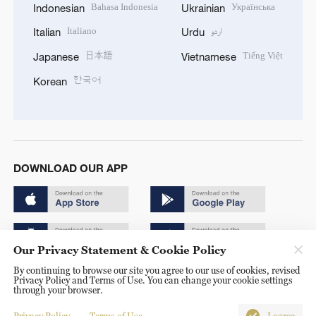
Bahasa Indonesia
Українська
Indonesian
Ukrainian
Italiano
اردو
Italian
Urdu
日本語
Tiếng Việt
Japanese
Vietnamese
한국어
Korean
DOWNLOAD OUR APP
Our Privacy Statement & Cookie Policy
By continuing to browse our site you agree to our use of cookies, revised
Copyright © 2024 CGTN.
Privacy Policy and Terms of Use. You can change your cookie settings
through your browser.
京ICP备20000184号
Privacy Policy
Terms of Use
I agree