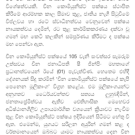
විශේෂත්වයකි. චීන කොමියුනිස්ට් පක්ෂය ස්ථාපිත
කිරීමේ ආරම්භක කාල සීමාව තුළ, ජාතිය නැගී සිටුවීමේ
විප්ලවය හා රටේ ස්වාධීනත්වය වෙනුවෙන් පක්ෂය
නායකත්වය දෙමින්, රට තුළ කාර්මිකකරණය දක්වා වූ
ගමන් මඟ කෙටි කලකින් සම්පූර්ණය කිරීමට ද පක්ෂය
මඟ පෙන්වා ඇත.
චීන කොමියුනිස්ට් පක්ෂයේ 105 වැනි සංවත්සර සැමරුම්
උත්සවය චීන ජනාධිපති ෂී ජින්පිං මහතාගේ
ප්‍රධානත්වයෙන් ඊයේ (01) පැවැත්විණ. හෙතෙම එහිදී
දේශනයක් සිදු කරමින් ‘චීන කොමියුනිස්ට් පක්ෂයේ කැපී
පෙනෙන මූලිකාංග’ විග්‍රහ කළේය. එම මූලිකාංගයන්ට
අනුගතව ධෛර්යවන්තව සත්‍යය ලුහුබඳිමින්,
ජනතාප්‍රේමීත්වය ඇතිව ඓතිහාසික මෙහෙවර
අධිෂ්ඨානශීලීව උපායමාර්ගික වශයෙන් ක්‍රියාවට නැංවීම
තුළ චීන කොමියුනිස්ට් පක්ෂය ඉදිරියෙන් සිටීමට හේතු වී
ඇත. එමෙන්ම, යුගයට සරිලන අයුරින් ගමන් කළ ද
වර්තමානයෙන් ඔබ්බට යාමට නායකත්වය දෙන චීන