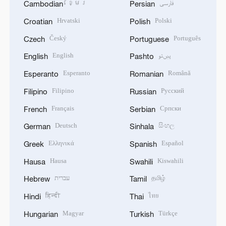
ខ្មែរ
فارسی
Cambodian
Persian
Hrvatski
Polski
Croatian
Polish
Český
Português
Czech
Portuguese
English
پښتو
English
Pashto
Esperanto
Română
Esperanto
Romanian
Filipino
Русский
Filipino
Russian
Français
Српски
French
Serbian
Deutsch
සිංහල
German
Sinhala
Ελληνικά
Español
Greek
Spanish
Hausa
Kiswahili
Hausa
Swahili
עברית
தமிழ்
Hebrew
Tamil
हिन्दी
ไทย
Hindi
Thai
Magyar
Türkçe
Hungarian
Turkish