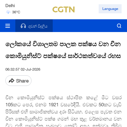
Delhi
Language
36°C
Hyderabad
42°C
ගුවන් විදුලිය
ලෝකයේ විශාලතම පාලක පක්ෂය වන චීන
කොමියුනිස්ට් පක්ෂයේ සාර්ථකත්වයේ රහස
06:32:57 02-Jul-2026
Share
චීන කොමියුනිස්ට් පක්ෂය ස්ථාපිත කළේ මීට වසර
105කට පෙර, එනම් 1921 වසරේදීයි. එවකට 50කට වැඩි
පිරිසක් එහි සාමාජිකත්වය දරා සිටියහ. එලෙස පැවත එන
චීන කොමියුනිස්ට් පක්ෂ ගමන් මඟ තුළ වර්තමානය වන
විට එහි සාමාජික සංඛ්‍යාව කෝටි දහය ඉක්මවා තිබීම