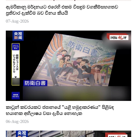
ඇමරිකානු මර්දනයට එරෙහි එකම විසඳුම වගකීම්සහගතව
ප්‍රතිචාර දැක්වීම බව චීනය කියයි
07-Aug-2026
කාටූන් කවරයකට ජපානයේ "යළි හමුදාකරණය" පිළිබඳ
භයානක අභිලාෂය වසා දැමිය නොහැක
06-Aug-2026