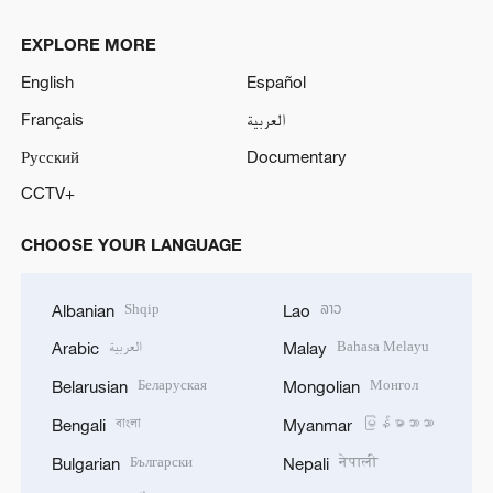
EXPLORE MORE
English
Español
Français
العربية
Русский
Documentary
CCTV+
CHOOSE YOUR LANGUAGE
Shqip
ລາວ
Albanian
Lao
العربية
Bahasa Melayu
Arabic
Malay
Беларуская
Монгол
Belarusian
Mongolian
বাংলা
မြန်မာဘာသာ
Bengali
Myanmar
Български
नेपाली
Bulgarian
Nepali