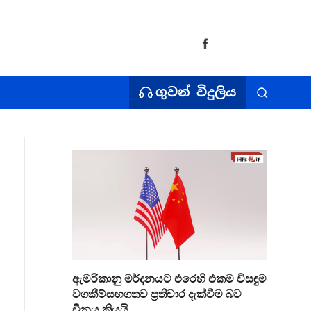
ගුවන් විදුලිය
ඇමරිකානු මර්දනයට එරෙහි එකම විසඳුම
වගකීම්සහගතව ප්‍රතිචාර දැක්වීම බව
චීනය කියයි