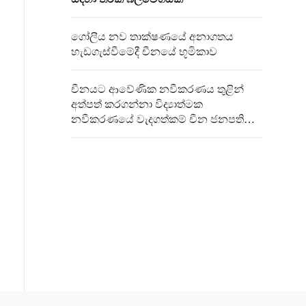
ගෝලීය නව තාක්ෂණයේ අනාගතය
හැඩගැස්වීමේදී චීනයේ භූමිකාව
චීනයට ආවේණික නවීකරණය තුළින්
අත්පත් කරගන්නා විද්‍යාත්මක
නවීකරණයේ වැදගත්කම් චීන ජනපති
අවධාරණය කරයි