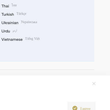
Thai
ไทย
Turkish
Türkçe
Ukrainian
Українська
Urdu
اردو
Vietnamese
Tiếng Việt
I agree
6