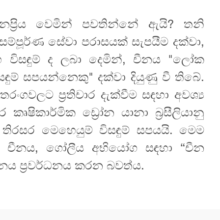
නප්‍රිය වෙමින් පවතින්නේ ඇයි? තනි
ම්පූර්ණ සේවා පරාසයක් සැපයීම දක්වා,
විසඳුම් ද ලබා දෙමින්, චීනය "ලෝක
ුම් සපයන්නෙකු" දක්වා දියුණු වී තිබේ.
ගවලට ප්‍රතිචාර දැක්වීම සඳහා අවශ්‍ය
ෂිකාර්මික ඩ්‍රෝන යානා බ්‍රසීලියානු
 තිරසර මෙහෙයුම් විසඳුම් සපයයි. මෙම
ේ චීනය, ගෝලීය අභියෝග සඳහා “චීන
ධනය ප්‍රවර්ධනය කරන බවත්ය.