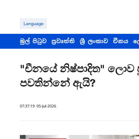
Language
මුල් පිටුව
ප්‍රවෘත්ති
ශ්‍රී ලංකාව
චීනය
ල
"චීනයේ නිෂ්පාදිත" ලොව පු
පවතින්නේ ඇයි?
07:37:19 05-Jul-2026