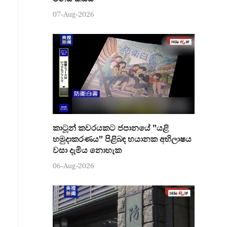
07-Aug-2026
කාටූන් කවරයකට ජපානයේ "යළි
හමුදාකරණය" පිළිබඳ භයානක අභිලාෂය
වසා දැමිය නොහැක
06-Aug-2026