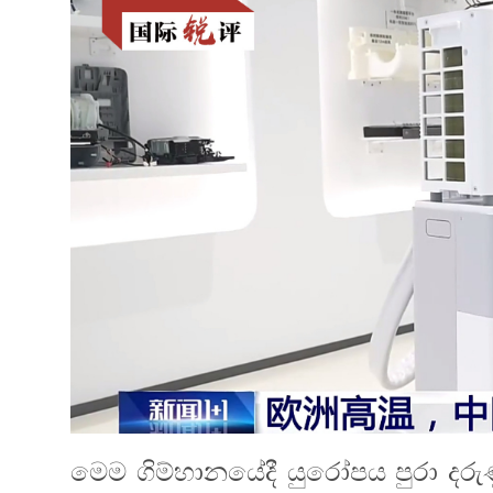
මෙම ගිම්හානයේදී යුරෝපය පුරා දර