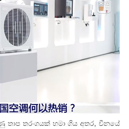
ුණු තාප තරංගයක් හමා ගිය අතර, චීනයේ