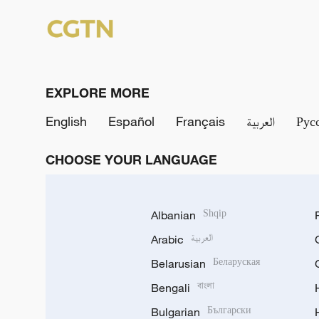
EXPLORE MORE
English
Español
Français
العربية
Рус
CHOOSE YOUR LANGUAGE
Albanian
Shqip
Arabic
العربية
Belarusian
Беларуская
Bengali
বাংলা
Bulgarian
Български