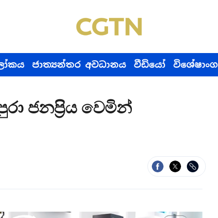
ෝකය
ජාත්‍යන්තර අවධානය
වීඩියෝ
විශේෂාංග
රා ජනප්‍රිය වෙමින්