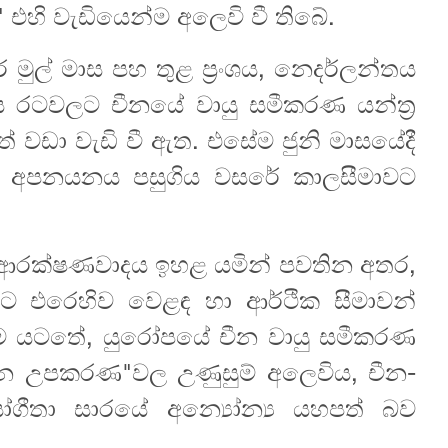
 එහි වැඩියෙන්ම අලෙවි වී තිබේ.
ුල් මාස පහ තුළ ප්‍රංශය, නෙදර්ලන්තය
ය රටවලට චීනයේ වායු සමීකරණ යන්ත්‍ර
වඩා වැඩි වී ඇත. එසේම ජුනි මාසයේදී
ණ අපනයනය පසුගිය වසරේ කාලසීමාවට
 ආරක්ෂණවාදය ඉහළ යමින් පවතින අතර,
 එරෙහිව වෙළඳ හා ආර්ථික සීමාවන්
බිම යටතේ, යුරෝපයේ චීන වායු සමීකරණ
සිලන උපකරණ"වල උණුසුම් අලෙවිය, චීන-
ගීතා සාරයේ අන්‍යෝන්‍ය යහපත් බව