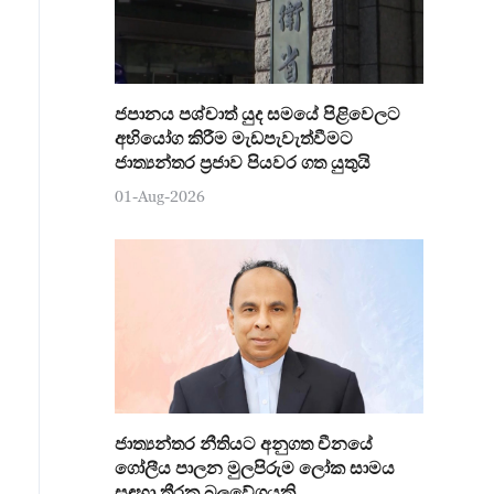
ජපානය පශ්චාත් යුද සමයේ පිළිවෙලට
අභියෝග කිරීම මැඩපැවැත්වීමට
ජාත්‍යන්තර ප්‍රජාව පියවර ගත යුතුයි
01-Aug-2026
ජාත්‍යන්තර නීතියට අනුගත චීනයේ
ගෝලීය පාලන මුලපිරුම ලෝක සාමය
සඳහා තීරක බලවේගයකි