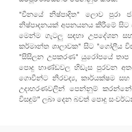
"චීනයේ නිෂ්පාදිත" ලොව පුරා ජ
නිෂ්පාදනයක් අපනයනය කිරීමේ සිට ස
මෙන්ම ගැටලු සඳහා උපදේශන සහ 
කර්මාන්ත ශාලාවක" සිට "ගෝලීය විසඳ
"සිසිලන උපකරණ" යුරෝපයේ තාප තරං
පොදු භාණ්ඩවල හිඩැස පුරවන අතර කෘ
ගොවීන්ට නිරවද්‍ය, කාර්යක්ෂම සහ
උදාහරණවලින් පෙන්නුම් කරන්න
විසඳුම්” ලබා දෙන බවත් පොදු සංවර්