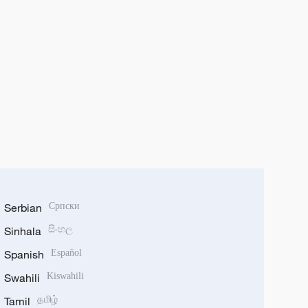
Serbian
Српски
Sinhala
සිංහල
Spanish
Español
Swahili
Kiswahili
Tamil
தமிழ்