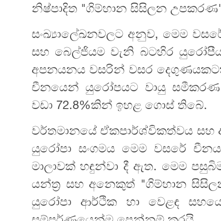
නිෂ්පාදිත "ගිම්හාන සිසිලන උපකරණ"
සංඛ්‍යාලේඛනවලට අනුව, මෙම වසරේ ම
සහ බෙල්ජියම වැනි බටහිර යුරෝපී
අපනයනය වසරින් වසර දෙගුණයකටත් 
චීනයෙන් යුරෝපයට වායු සමීකර
වඩා 72.8%කින් ඉහළ ගොස් තිබේ.
වර්තමානයේ ඒකපාර්ශ්විකත්වය සහ
යුරෝපා සංගමය මෙම වසරේ චීනයට
මාලාවක් හඳුන්වා දී ඇත. මෙම පසු
යන්ත්‍ර සහ අනෙකුත් "ගිම්හාන සි
යුරෝපා ආර්ථික හා වෙළඳ සහයෝ
සම්පූර්ණයෙන්ම පෙන්නුම් කරයි.