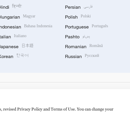
Hindi
हिन्दी
Persian
فارسی
Hungarian
Magyar
Polish
Polski
Indonesian
Bahasa Indonesia
Portuguese
Português
Italian
Italiano
Pashto
پښتو
Japanese
日本語
Romanian
Română
Korean
한국어
Russian
Русский
es, revised Privacy Policy and Terms of Use. You can change your
备 11010502050052号
Disinformation report hotline: 010-8506146