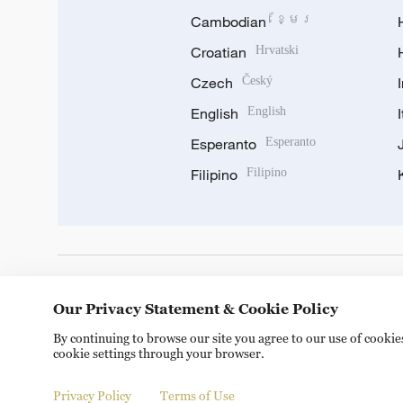
Cambodian
ខ្មែរ
Croatian
Hrvatski
Czech
Český
English
English
Esperanto
Esperanto
Filipino
Filipino
DOWNLOAD OUR APP
Our Privacy Statement & Cookie Policy
By continuing to browse our site you agree to our use of cooki
cookie settings through your browser.
Privacy Policy
Terms of Use
Copyright © 2024 CGTN.
京ICP备20000184号
京公网安