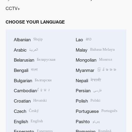
CCTV+
CHOOSE YOUR LANGUAGE
Shqip
ລາວ
Albanian
Lao
العربية
Bahasa Melayu
Arabic
Malay
Беларуская
Монгол
Belarusian
Mongolian
বাংলা
မြန်မာဘာသာ
Bengali
Myanmar
Български
नेपाली
Bulgarian
Nepali
ខ្មែរ
فارسی
Cambodian
Persian
Hrvatski
Polski
Croatian
Polish
Český
Português
Czech
Portuguese
English
پښتو
English
Pashto
Esperanto
Română
Esperanto
Romanian