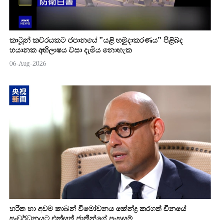
කාටූන් කවරයකට ජපානයේ "යළි හමුදාකරණය" පිළිබඳ
භයානක අභිලාෂය වසා දැමිය නොහැක
06-Aug-2026
හරිත හා අවම කාබන් විමෝචනය කේන්ද්‍ර කරගත් චීනයේ
සංවර්ධනයට එක්සත් ජාතීන්ගේ පැසසුම්