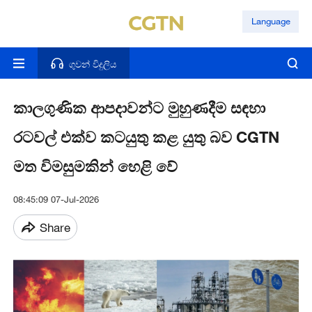
Language
ගුවන් විදුලිය
කාලගුණික ආපදාවන්ට මුහුණදීම සඳහා
රටවල් එක්ව කටයුතු කළ යුතු බව CGTN
මත විමසුමකින් හෙළි වේ
08:45:09 07-Jul-2026
Share