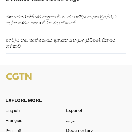
ජාත්‍යන්තර නීතියට අනුගත චීනයේ ගෝලීය පාලන මුලපිරුම
ලෝක සාමය සඳහා තීරක බලවේගයකි
ගෝලීය නව තාක්ෂණයේ අනාගතය හැඩගැස්වීමේදී චීනයේ
භූමිකාව
EXPLORE MORE
English
Español
Français
العربية
Русский
Documentary