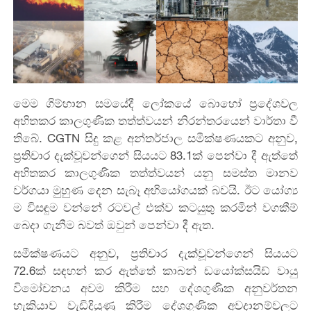
මෙම ගිම්හාන සමයේදී ලෝකයේ බොහෝ ප්‍රදේශවල
අහිතකර කාලගුණික තත්ත්වයන් නිරන්තරයෙන් වාර්තා වී
තිබේ. CGTN සිදු කළ අන්තර්ජාල සමීක්ෂණයකට අනුව,
ප්‍රතිචාර දැක්වූවන්ගෙන් සියයට 83.1ක් පෙන්වා දී ඇත්තේ
අහිතකර කාලගුණික තත්ත්වයන් යනු සමස්ත මානව
වර්ගයා මුහුණ දෙන සැබෑ අභියෝගයක් බවයි. ඊට යෝග්‍ය
ම විසඳුම වන්නේ රටවල් එක්ව කටයුතු කරමින් වගකීම්
බෙදා ගැනීම බවත් ඔවුන් පෙන්වා දී ඇත.
සමීක්ෂණයට අනුව, ප්‍රතිචාර දැක්වූවන්ගෙන් සියයට
72.6ක් සඳහන් කර ඇත්තේ කාබන් ඩයෝක්සයිඩ් වායු
විමෝචනය අවම කිරීම සහ දේශගුණික අනුවර්තන
හැකියාව වැඩිදියුණු කිරීම දේශගුණික අවදානම්වලට