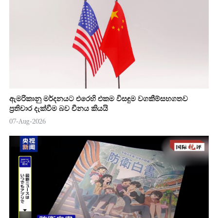
ඇමරිකානු මර්දනයට එරෙහි එකම විසඳුම වගකීම්සහගතව
ප්‍රතිචාර දැක්වීම බව චීනය කියයි
07-Aug-2026