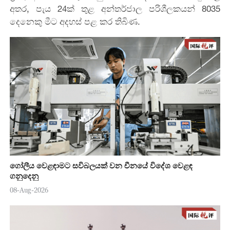
අතර, පැය 24ක් තුළ අන්තර්ජාල පරිශීලකයන් 8035
දෙනෙකු මීට අදහස් පළ කර තිබිණ.
ගෝලීය වෙළඳාමට සවිබලයක් වන චීනයේ විදේශ වෙළඳ
ගනුදෙනු
08-Aug-2026