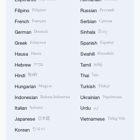
Filipino
Русский
Filipino
Russian
Français
Српски
French
Serbian
Deutsch
සිංහල
German
Sinhala
Ελληνικά
Español
Greek
Spanish
Hausa
Kiswahili
Hausa
Swahili
עברית
தமிழ்
Hebrew
Tamil
हिन्दी
ไทย
Hindi
Thai
Magyar
Türkçe
Hungarian
Turkish
Bahasa Indonesia
Українська
Indonesian
Ukrainian
Italiano
اردو
Italian
Urdu
日本語
Tiếng Việt
Japanese
Vietnamese
한국어
Korean