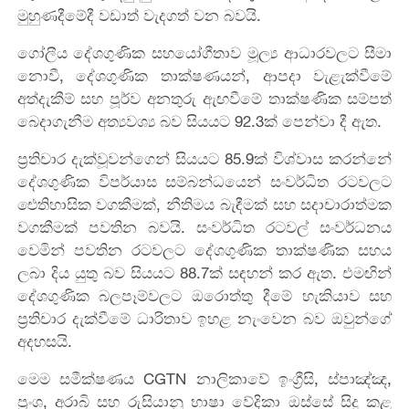
මුහුණදීමේදී වඩාත් වැදගත් වන බවයි.
ගෝලීය දේශගුණික සහයෝගීතාව මූල්‍ය ආධාරවලට සීමා
නොවී, දේශගුණික තාක්ෂණයන්, ආපදා වැළැක්වීමේ
අත්දැකීම් සහ පූර්ව අනතුරු ඇඟවීමේ තාක්ෂණික සම්පත්
බෙදාගැනීම අත්‍යවශ්‍ය බව සියයට 92.3ක් පෙන්වා දී ඇත.
ප්‍රතිචාර දැක්වූවන්ගෙන් සියයට 85.9ක් විශ්වාස කරන්නේ
දේශගුණික විපර්යාස සම්බන්ධයෙන් සංවර්ධිත රටවලට
ඓතිහාසික වගකීමක්, නීතිමය බැඳීමක් සහ සදාචාරාත්මක
වගකීමක් පවතින බවයි. සංවර්ධිත රටවල් සංවර්ධනය
වෙමින් පවතින රටවලට දේශගුණික තාක්ෂණික සහය
ලබා දිය යුතු බව සියයට 88.7ක් සඳහන් කර ඇත. එමඟින්
දේශගුණික බලපෑම්වලට ඔරොත්තු දීමේ හැකියාව සහ
ප්‍රතිචාර දැක්වීමේ ධාරිතාව ඉහළ නැංවෙන බව ඔවුන්ගේ
අදහසයි.
මෙම සමීක්ෂණය CGTN නාලිකාවේ ඉංග්‍රීසි, ස්පාඤ්ඤ,
ප්‍රංශ, අරාබි සහ රුසියානු භාෂා වේදිකා ඔස්සේ සිදු කළ