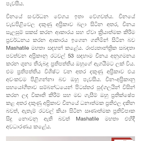
පැවසීය.
චීනයේ සංවර්ධන වේගය ඉතා වේගවත්ය. චීනයේ
වැඩපිළිවෙල දකුණු අප්‍රිකාව බලා සිටින අතර, චීනය
සැලසුම් සකස් කරන ආකාරය සහ ඒවා ක්‍රියාත්මක කිරීම
ප්‍රවර්ධනය කරන ආකාරය ඉගෙන ගනිමින් සිටින බව
Mashatile මහතා සඳහන් කළේය. රාජ්‍යතාන්ත්‍රික සබඳතා
පවත්වන අප්‍රිකානු රටවල් 53 සඳහාම චීනය අනුගමනය
කරන ශුන්‍ය තීරුබදු ප්‍රතිපත්තිය ඔහුගේ ඇගයීමට ලක් විය.
එම ප්‍රතිපත්තිය විශිෂ්ට වන අතර දකුණු අප්‍රිකාව එය
අවංකවම පිළිගන්නා බව ඔහු පැවසීය. චීන-අප්‍රිකානු
සහයෝගීතාව සම්බන්ධයෙන් පිටස්තර පුද්ගලයින් විසින්
කරන ලද විකෘති කිරීම් සහ මඩ ගැසීම් ඔහු ප්‍රතික්ෂේප
කළ අතර දකුණු අප්‍රිකාව චීනයේ ධනාත්මක ප්‍රතිඵල දකින
බවත්, ඇතැම් රටවල් කියා සිටින ඍණාත්මක ප්‍රතිවිපාක
සිදු නොවනු ඇති බවත් Mashatile මහතා එහිදී
අවධාරණය කළේය.