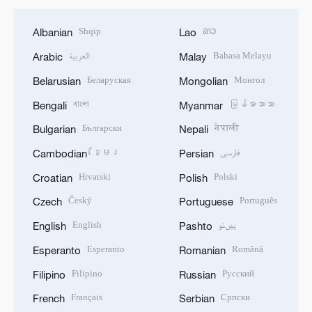
Shqip
ລາວ
Albanian
Lao
العربية
Bahasa Melayu
Arabic
Malay
Беларуская
Монгол
Belarusian
Mongolian
বাংলা
မြန်မာဘာသာ
Bengali
Myanmar
Български
नेपाली
Bulgarian
Nepali
ខ្មែរ
فارسی
Cambodian
Persian
Hrvatski
Polski
Croatian
Polish
Český
Português
Czech
Portuguese
English
پښتو
English
Pashto
Esperanto
Română
Esperanto
Romanian
Filipino
Русский
Filipino
Russian
Français
Српски
French
Serbian