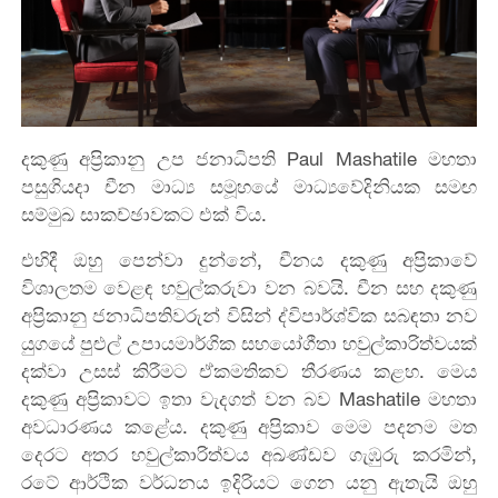
දකුණු අප්‍රිකානු උප ජනාධිපති Paul Mashatile මහතා
පසුගියදා චීන මාධ්‍ය සමූහයේ මාධ්‍යවේදිනියක සමඟ
සම්මුඛ සාකච්ඡාවකට එක් විය.
එහිදී ඔහු පෙන්වා දුන්නේ, චීනය දකුණු අප්‍රිකාවේ
විශාලතම වෙළඳ හවුල්කරුවා වන බවයි. චීන සහ දකුණු
අප්‍රිකානු ජනාධිපතිවරුන් විසින් ද්විපාර්ශ්වික සබඳතා නව
යුගයේ පුළුල් උපායමාර්ගික සහයෝගීතා හවුල්කාරිත්වයක්
දක්වා උසස් කිරීමට ඒකමතිකව තීරණය කළහ. මෙය
දකුණු අප්‍රිකාවට ඉතා වැදගත් වන බව Mashatile මහතා
අවධාරණය කළේය. දකුණු අප්‍රිකාව මෙම පදනම මත
දෙරට අතර හවුල්කාරිත්වය අඛණ්ඩව ගැඹුරු කරමින්,
රටේ ආර්ථික වර්ධනය ඉදිරියට ගෙන යනු ඇතැයි ඔහු