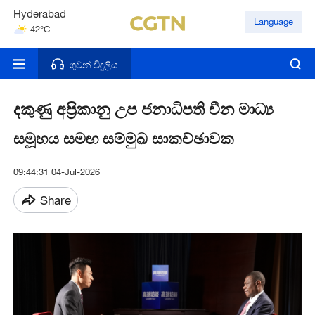
Hyderabad
Language
42°C
Mumbai
31°C
ගුවන් විදුලිය
දකුණු අප්‍රිකානු උප ජනාධිපති චීන මාධ්‍ය
සමූහය සමඟ සම්මුඛ සාකච්ඡාවක
09:44:31 04-Jul-2026
Share