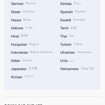
Deutsch
සිංහල
German
Sinhala
Ελληνικά
Español
Greek
Spanish
Hausa
Kiswahili
Hausa
Swahili
עברית
தமிழ்
Hebrew
Tamil
हिन्दी
ไทย
Hindi
Thai
Magyar
Türkçe
Hungarian
Turkish
Bahasa Indonesia
Українська
Indonesian
Ukrainian
Italiano
اردو
Italian
Urdu
日本語
Tiếng Việt
Japanese
Vietnamese
한국어
Korean