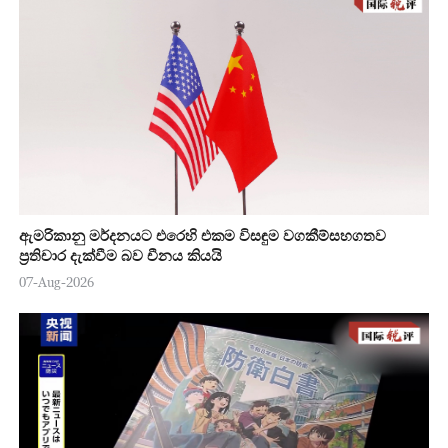
ඇමරිකානු මර්දනයට එරෙහි එකම විසඳුම වගකීම්සහගතව
ප්‍රතිචාර දැක්වීම බව චීනය කියයි
07-Aug-2026