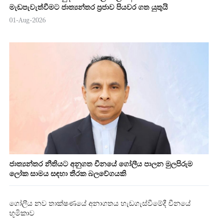
මැඩපැවැත්වීමට ජාත්‍යන්තර ප්‍රජාව පියවර ගත යුතුයි
01-Aug-2026
ජාත්‍යන්තර නීතියට අනුගත චීනයේ ගෝලීය පාලන මුලපිරුම
ලෝක සාමය සඳහා තීරක බලවේගයකි
ගෝලීය නව තාක්ෂණයේ අනාගතය හැඩගැස්වීමේදී චීනයේ
භූමිකාව