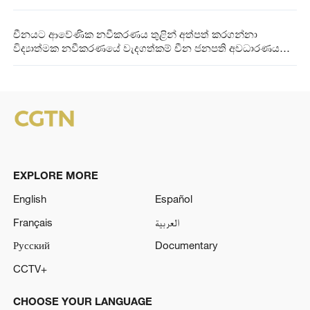
චීනයට ආවේණික නවීකරණය තුළින් අත්පත් කරගන්නා
විද්‍යාත්මක නවීකරණයේ වැදගත්කම් චීන ජනපති අවධාරණය
කරයි
EXPLORE MORE
English
Español
Français
العربية
Русский
Documentary
CCTV+
CHOOSE YOUR LANGUAGE