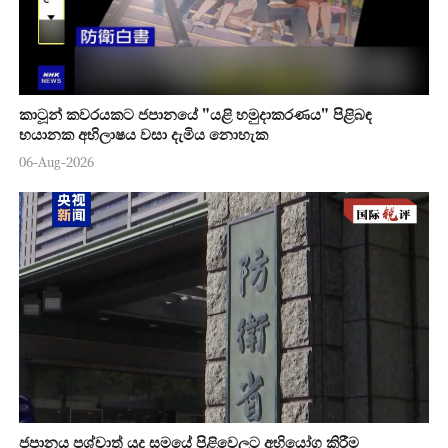
කාටූන් කවරයකට ජපානයේ "යළි හමුදාකරණය" පිළිබඳ
භයානක අභිලාෂය වසා දැමිය නොහැක
06-Aug-2026
ජපානය පශ්චාත් යුද සමයේ පිළිවෙලට අභියෝග කිරීම