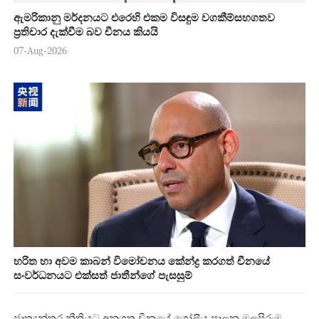
ඇමරිකානු මර්දනයට එරෙහි එකම විසඳුම වගකීම්සහගතව
ප්‍රතිචාර දැක්වීම බව චීනය කියයි
07-Aug-2026
හරිත හා අවම කාබන් විමෝචනය කේන්ද්‍ර කරගත් චීනයේ
සංවර්ධනයට එක්සත් ජාතීන්ගේ පැසසුම්
ජාත්‍යන්තර නීතියට අනුගත චීනයේ ගෝලීය පාලන මුලපිරුම