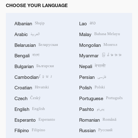
CHOOSE YOUR LANGUAGE
Shqip
ລາວ
Albanian
Lao
العربية
Bahasa Melayu
Arabic
Malay
Беларуская
Монгол
Belarusian
Mongolian
বাংলা
မြန်မာဘာသာ
Bengali
Myanmar
Български
नेपाली
Bulgarian
Nepali
ខ្មែរ
فارسی
Cambodian
Persian
Hrvatski
Polski
Croatian
Polish
Český
Português
Czech
Portuguese
English
پښتو
English
Pashto
Esperanto
Română
Esperanto
Romanian
Filipino
Русский
Filipino
Russian