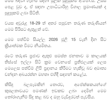
මෙම බඳවා ගැනීම් සඳහා මූලික සුදුසුකම අ.පො.ස. උසස්
පෙළ වුව ද, ඒ සඳහා උපාධිධාරීහු විශාල ප්‍රමාණයක් ද
සුදුසුකම් ලබා සිටිති.
වයස අවුරුදු 18-29 ත් අතර පසුවන තරුණ තරුණියන්
මෙම පිරිසට ඇතුළත් වේ.
මෙම පත්වීම් සියල්ල 2026 ජූලි 15 වැනි දින සිට
ක්‍රියාත්මක වීමට නියමිතය.
රටේ තරුණ ප්‍රජාව ඇතුළු සමස්ත ජනතාව ම කාලයක්
තිස්සේ ඉල්ලා සිටි ක්‍රම වෙනසේ ප්‍රතිඵලයක් ලෙස
මෙලෙස පත්වීම් ලිපි ප්‍රදානය කිරීමට හැකිවූ බව අමාත්‍ය
චන්දන අබයරත්න මහතා එහිදී සඳහන් කළේය.
කිසිදු බලපෑමකින් තොරව, අපේක්ෂකයන්ගේ
කුසලතාවයට පමණක් ඉඩකඩ ලබා දෙමින් මෙම
තෝරාගැනීම් සිදු කළ බව ද ඔහු වැඩිදුරටත් පැවසීය.