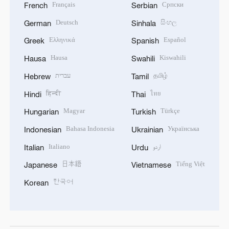
Français
Српски
French
Serbian
Deutsch
සිංහල
German
Sinhala
Ελληνικά
Español
Greek
Spanish
Hausa
Kiswahili
Hausa
Swahili
עברית
தமிழ்
Hebrew
Tamil
हिन्दी
ไทย
Hindi
Thai
Magyar
Türkçe
Hungarian
Turkish
Bahasa Indonesia
Українська
Indonesian
Ukrainian
Italiano
اردو
Italian
Urdu
日本語
Tiếng Việt
Japanese
Vietnamese
한국어
Korean