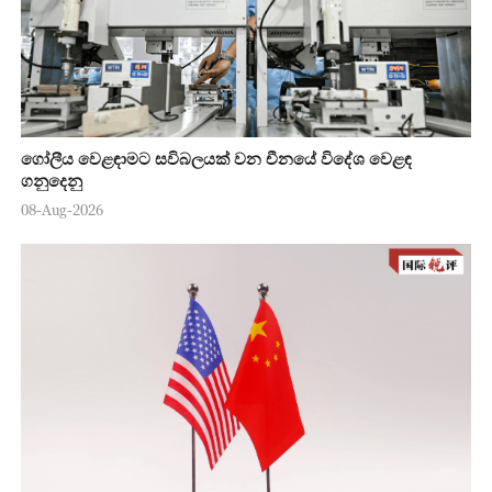
ගෝලීය වෙළඳාමට සවිබලයක් වන චීනයේ විදේශ වෙළඳ
ගනුදෙනු
08-Aug-2026