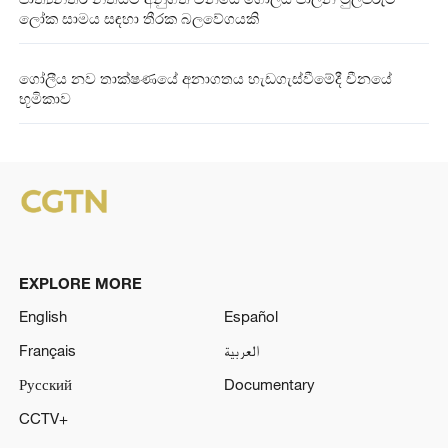
ලෝක සාමය සඳහා තීරක බලවේගයකි
ගෝලීය නව තාක්ෂණයේ අනාගතය හැඩගැස්වීමේදී චීනයේ
භූමිකාව
EXPLORE MORE
English
Español
Français
العربية
Русский
Documentary
CCTV+