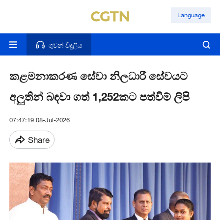
Language
ගුවන් විදුලිය
කළමනාකරණ සේවා නිලධාරී සේවයට
අලුතින් බඳවා ගත් 1,252කට පත්වීම් ලිපි
07:47:19 08-Jul-2026
Share