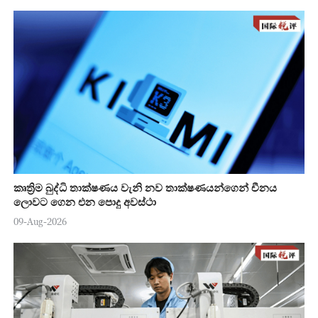
කෘත්‍රිම බුද්ධි තාක්ෂණය වැනි නව තාක්ෂණයන්ගෙන් චීනය
ලොවට ගෙන එන පොදු අවස්ථා
09-Aug-2026