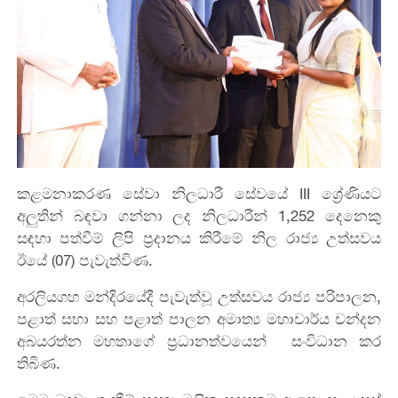
කළමනාකරණ සේවා නිලධාරී සේවයේ III ශ්‍රේණියට
අලුතින් බඳවා ගන්නා ලද නිලධාරීන් 1,252 දෙනෙකු
සඳහා පත්වීම් ලිපි ප්‍රදානය කිරීමේ නිල රාජ්‍ය උත්සවය
ඊයේ (07) පැවැත්විණ.
අරලියගහ මන්දිරයේදී පැවැත්වූ උත්සවය රාජ්‍ය පරිපාලන,
පළාත් සභා සහ පළාත් පාලන අමාත්‍ය මහාචාර්ය චන්දන
අබයරත්න මහතාගේ ප්‍රධානත්වයෙන් සංවිධාන කර
තිබිණ.