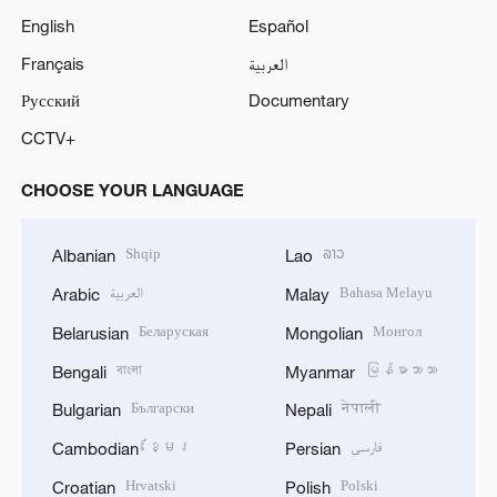
English
Español
Français
العربية
Русский
Documentary
CCTV+
CHOOSE YOUR LANGUAGE
Shqip
ລາວ
Albanian
Lao
العربية
Bahasa Melayu
Arabic
Malay
Беларуская
Монгол
Belarusian
Mongolian
বাংলা
မြန်မာဘာသာ
Bengali
Myanmar
Български
नेपाली
Bulgarian
Nepali
ខ្មែរ
فارسی
Cambodian
Persian
Hrvatski
Polski
Croatian
Polish