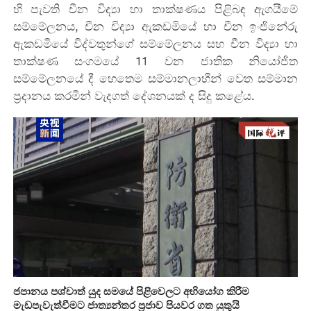
හි පැවති චීන විද්‍යා හා තාක්ෂණය පිළිබඳ ඇගයීමේ
සම්මේලනය, චීන විද්‍යා ඇකඩමියේ හා චීන ඉංජිනේරු
ඇකඩමියේ විද්වතුන්ගේ සම්මේලනය සහ චීන විද්‍යා හා
තාක්ෂණ සංගමයේ 11 වන ජාතික නියෝජිත
සම්මේලනයේ දී හෙතෙම සම්මානලාභීන් වෙත සම්මාන
ප්‍රදානය කරමින් වැදගත් දේශනයක් ද සිදු කළේය.
ජපානය පශ්චාත් යුද සමයේ පිළිවෙලට අභියෝග කිරීම
මැඩපැවැත්වීමට ජාත්‍යන්තර ප්‍රජාව පියවර ගත යුතුයි