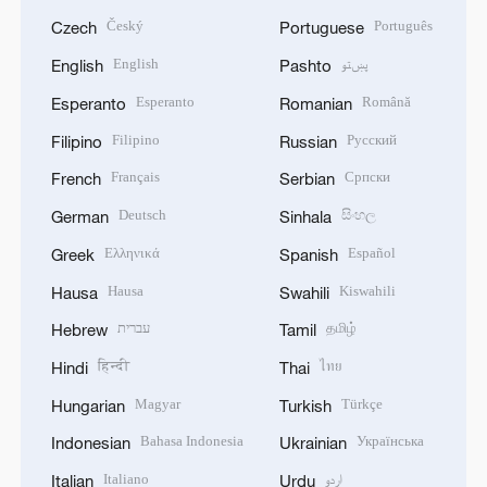
Český
Português
Czech
Portuguese
English
پښتو
English
Pashto
Esperanto
Română
Esperanto
Romanian
Filipino
Русский
Filipino
Russian
Français
Српски
French
Serbian
Deutsch
සිංහල
German
Sinhala
Ελληνικά
Español
Greek
Spanish
Hausa
Kiswahili
Hausa
Swahili
עברית
தமிழ்
Hebrew
Tamil
हिन्दी
ไทย
Hindi
Thai
Magyar
Türkçe
Hungarian
Turkish
Bahasa Indonesia
Українська
Indonesian
Ukrainian
Italiano
اردو
Italian
Urdu