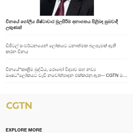
චීනයේ ගෝලීය ශිෂ්ටාචාර මුලපිරීම අනාගතය පිළිබඳ සුබවාදී
ලකුණක්
ඩිජිටල් සංවර්ධනයෙන් ලෝකයට ධනාත්මක බලපෑමක් ඇති
කරන චීනය
චීනයේ“කෘත්‍රිම බුද්ධිය, රොබෝ විද්‍යාව සහ නව්‍ය
ඖෂධ”ලෝකයට වැඩි නවෝත්පාදන එක්කරනු ඇත-- CGTN මත
විමසුම
EXPLORE MORE