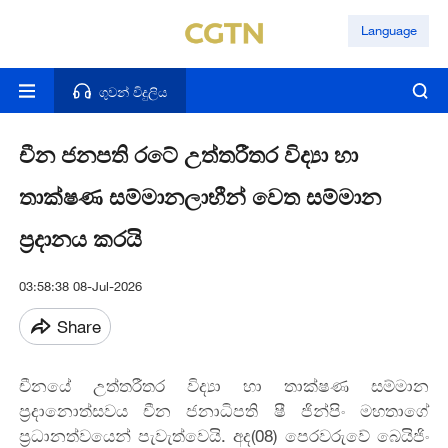
Language
ගුවන් විදුලිය
චීන ජනපති රටේ උත්තරීතර විද්‍යා හා
තාක්ෂණ සම්මානලාභීන් වෙත සම්මාන
ප්‍රදානය කරයි
03:58:38 08-Jul-2026
Share
චීනයේ උත්තරීතර විද්‍යා හා තාක්ෂණ සම්මාන
ප්‍රදානොත්සවය චීන ජනාධිපති ෂී ජින්පිං මහතාගේ
ප්‍රධානත්වයෙන් පැවැත්වෙයි. අද(08) පෙරවරුවේ බෙයිජිං