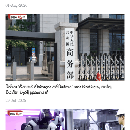
01-Aug-2026
ඊනියා ‘චීනයේ නිෂ්පාදන අතිරික්තය’ යන මතවාදය, හේතු
විරහිත වැරදි ප්‍රකාශයක්
29-Jul-2026