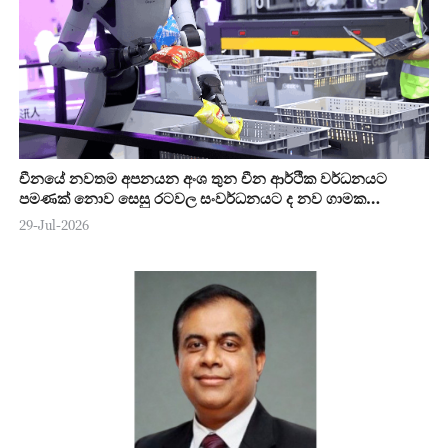
චීනයේ නවතම අපනයන අංශ තුන චීන ආර්ථික වර්ධනයට
පමණක් නොව සෙසු රටවල සංවර්ධනයට ද නව ගාමක
ශක්තියක්
29-Jul-2026