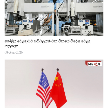
ගෝලීය වෙළඳාමට සවිබලයක් වන චීනයේ විදේශ වෙළඳ
ගනුදෙනු
08-Aug-2026