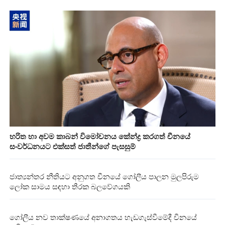
හරිත හා අවම කාබන් විමෝචනය කේන්ද්‍ර කරගත් චීනයේ
සංවර්ධනයට එක්සත් ජාතීන්ගේ පැසසුම්
ජාත්‍යන්තර නීතියට අනුගත චීනයේ ගෝලීය පාලන මුලපිරුම
ලෝක සාමය සඳහා තීරක බලවේගයකි
ගෝලීය නව තාක්ෂණයේ අනාගතය හැඩගැස්වීමේදී චීනයේ