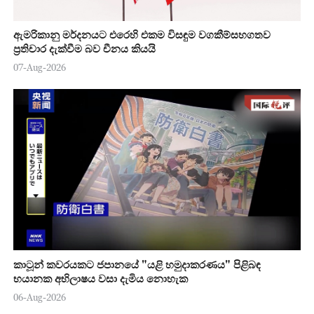
ඇමරිකානු මර්දනයට එරෙහි එකම විසඳුම වගකීම්සහගතව
ප්‍රතිචාර දැක්වීම බව චීනය කියයි
07-Aug-2026
කාටූන් කවරයකට ජපානයේ "යළි හමුදාකරණය" පිළිබඳ
භයානක අභිලාෂය වසා දැමිය නොහැක
06-Aug-2026