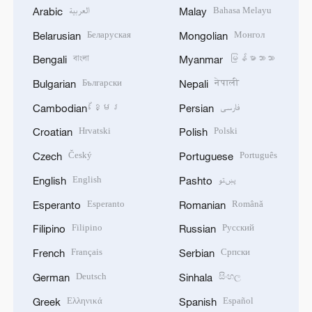
العربية
Bahasa Melayu
Arabic
Malay
Беларуская
Монгол
Belarusian
Mongolian
বাংলা
မြန်မာဘာသာ
Bengali
Myanmar
Български
नेपाली
Bulgarian
Nepali
ខ្មែរ
فارسی
Cambodian
Persian
Hrvatski
Polski
Croatian
Polish
Český
Português
Czech
Portuguese
English
پښتو
English
Pashto
Esperanto
Română
Esperanto
Romanian
Filipino
Русский
Filipino
Russian
Français
Српски
French
Serbian
Deutsch
සිංහල
German
Sinhala
Ελληνικά
Español
Greek
Spanish