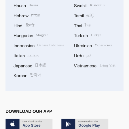
Hausa
Kiswahili
Hausa
Swahili
עברית
தமிழ்
Hebrew
Tamil
हिन्दी
ไทย
Hindi
Thai
Magyar
Türkçe
Hungarian
Turkish
Bahasa Indonesia
Українська
Indonesian
Ukrainian
Italiano
اردو
Italian
Urdu
日本語
Tiếng Việt
Japanese
Vietnamese
한국어
Korean
DOWNLOAD OUR APP