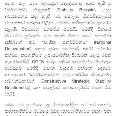
බලන කල මහා බලවතුන් දෙදෙනෙකු අතර ඇති වූ
"ස්ථාවරත්ව ගිවිසුමක්" (Stability Bargain) ලෙස
අර්ථකථනය කළ හැකි බව කොළඹ විශ්වවිද්‍යාලයේ
ජාත්‍යන්තර සබඳතා පිළිබඳ ජ්‍යෙෂ්ඨ කථිකාචාර්ය ආචාර්ය
කුළණි විජයබාහු මහත්මිය පවසයි. මෙහිදී චීනයේ
ස්ථාවරය සුවිශේෂ වන බවත් චීනය මෙම සාකච්ඡා
දකින්නේ තම "ජාතික පුනර්ජීවනය" (National
Rejuvenation) සඳහා අවශ්‍ය සාමකාමී බාහිර පරිසරය
තහවුරු කරගැනීමේ උපායමාර්ගික පියවරක් ලෙස බවත්
ඇය කියා සිටී. CGTN සිංහල සේවය සමග එක්වෙමින් ඇය
පැවසුවේ මෙහිදී වඩාත් වැදගත් වන්නේ දෙරටේ
නායකයන් "සංවර්ධනාත්මක උපායමාර්ගික ස්ථාවරත්ව
සම්බන්ධතාවය" (Constructive Strategic Stability
Relationship) යන සංකල්පය ගොඩනැගීමට එකඟ වීම
බවයි.
මෙම නව ප්‍රවේශය හුදු රාජ්‍යතාන්ත්‍රික පාඨයක් නොව,
තරගකාරීත්වය මධ්‍යයේ වුවද සහයෝගීතාවය සඳහා වන