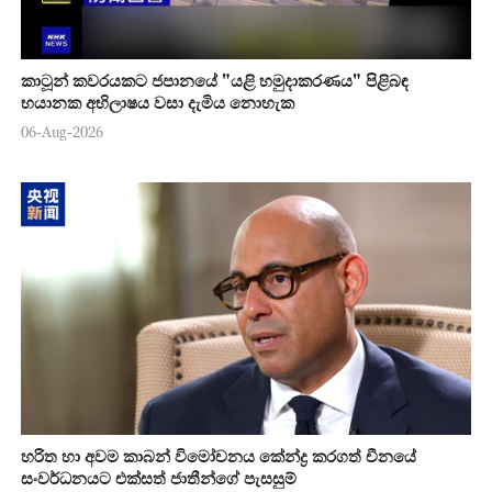
කාටූන් කවරයකට ජපානයේ "යළි හමුදාකරණය" පිළිබඳ
භයානක අභිලාෂය වසා දැමිය නොහැක
06-Aug-2026
හරිත හා අවම කාබන් විමෝචනය කේන්ද්‍ර කරගත් චීනයේ
සංවර්ධනයට එක්සත් ජාතීන්ගේ පැසසුම්