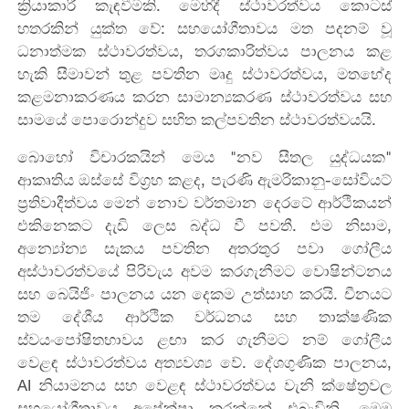
ක්‍රියාකාරී කැඳවීමකි. මෙහිදී ස්ථාවරත්වය කොටස්
හතරකින් යුක්ත වේ: සහයෝගීතාවය මත පදනම් වූ
ධනාත්මක ස්ථාවරත්වය, තරගකාරිත්වය පාලනය කළ
හැකි සීමාවන් තුළ පවතින මෘදු ස්ථාවරත්වය, මතභේද
කළමනාකරණය කරන සාමාන්‍යකරණ ස්ථාවරත්වය සහ
සාමයේ පොරොන්දුව සහිත කල්පවතින ස්ථාවරත්වයයි.
බොහෝ විචාරකයින් මෙය "නව සීතල යුද්ධයක"
ආකෘතිය ඔස්සේ විග්‍රහ කළද, පැරණි ඇමරිකානු-සෝවියට්
ප්‍රතිවාදීත්වය මෙන් නොව වර්තමාන දෙරටේ ආර්ථිකයන්
එකිනෙකට දැඩි ලෙස බද්ධ වී පවතී. එම නිසාම,
අන්‍යෝන්‍ය සැකය පවතින අතරතුර පවා ගෝලීය
අස්ථාවරත්වයේ පිරිවැය අවම කරගැනීමට වොෂින්ටනය
සහ බෙයිජිං පාලනය යන දෙකම උත්සාහ කරයි. චීනයට
තම දේශීය ආර්ථික වර්ධනය සහ තාක්ෂණික
ස්වයංපෝෂිතභාවය ළඟා කර ගැනීමට නම් ගෝලීය
වෙළඳ ස්ථාවරත්වය අත්‍යවශ්‍ය වේ. දේශගුණික පාලනය,
AI නියාමනය සහ වෙළඳ ස්ථාවරත්වය වැනි ක්ෂේත්‍රවල
සහයෝගීතාවය අපේක්ෂා කරන්නේ එබැවිනි. මෙම