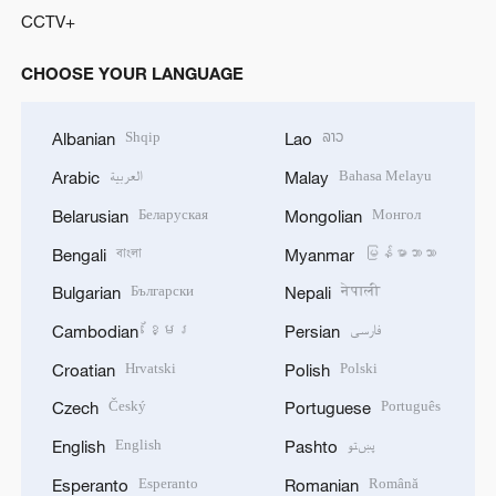
CCTV+
CHOOSE YOUR LANGUAGE
Shqip
ລາວ
Albanian
Lao
العربية
Bahasa Melayu
Arabic
Malay
Беларуская
Монгол
Belarusian
Mongolian
বাংলা
မြန်မာဘာသာ
Bengali
Myanmar
Български
नेपाली
Bulgarian
Nepali
ខ្មែរ
فارسی
Cambodian
Persian
Hrvatski
Polski
Croatian
Polish
Český
Português
Czech
Portuguese
English
پښتو
English
Pashto
Esperanto
Română
Esperanto
Romanian