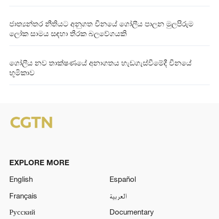
ජාත්‍යන්තර නීතියට අනුගත චීනයේ ගෝලීය පාලන මුලපිරුම
ලෝක සාමය සඳහා තීරක බලවේගයකි
ගෝලීය නව තාක්ෂණයේ අනාගතය හැඩගැස්වීමේදී චීනයේ
භූමිකාව
EXPLORE MORE
English
Español
Français
العربية
Русский
Documentary