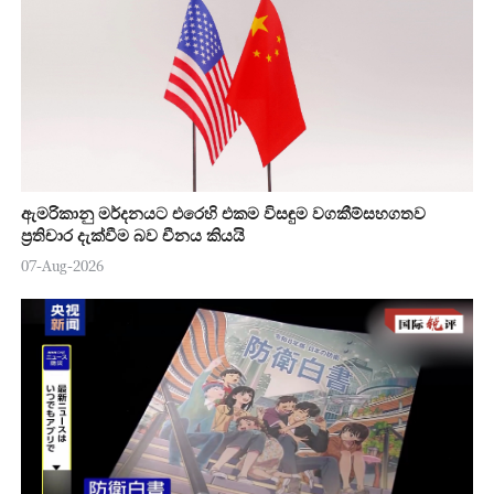
ඇමරිකානු මර්දනයට එරෙහි එකම විසඳුම වගකීම්සහගතව
ප්‍රතිචාර දැක්වීම බව චීනය කියයි
07-Aug-2026