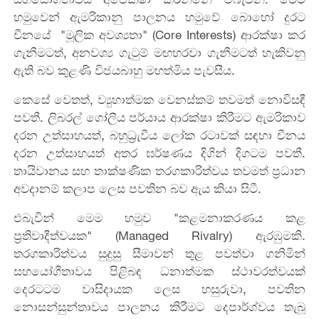
හමුවෙන් ඇමරිකානු පාලනය හමුවේ බොහෝ දුරට
චීනයේ "මූලික අවශ්‍යතා" (Core Interests) ආරක්ෂා කර
ගැනීමටත්, අනවශ්‍ය ගැටුම් මඟහරවා ගැනීමටත් හැකිවනු
ඇති බව කුළණි විජයබාහු මහත්මිය පැවසීය.
කෙසේ වෙතත්, ව්‍යුහාත්මක වෙනස්කම් තවමත් නොවිසඳී
පවතී. ලිබරල් ගෝලීය පර්යාය ආරක්ෂා කිරීමට ඇමරිකාව
දරන උත්සාහයත්, බහුධ්‍රැවීය ලෝක රටාවක් සඳහා චීනය
දරන උත්සාහයත් අතර ඝර්ෂණය දිගින් දිගටම පවතී.
තායිවානය සහ තාක්ෂණික තරගකාරිත්වය තවමත් ප්‍රධාන
අවදානම් කලාප ලෙස පවතින බව ඇය කියා සිටී.
එබැවින් මෙම හමුව "කළමනාකරණය කළ
ප්‍රතිවාදීත්වයක" (Managed Rivalry) ඇරඹුමකි.
තරගකාරිත්වය සුදුසු සීමාවන් තුළ පවත්වා ගනිමින්
සහයෝගීතාවය පිළිබඳ ධනාත්මක ස්ථාවරත්වයක්
දෙරටටම වාසිදායක ලෙස හසුරුවා, පවතින
නොසන්සුන්තාවය පාලනය කිරීමට දෙපාර්ශ්වය තැබූ