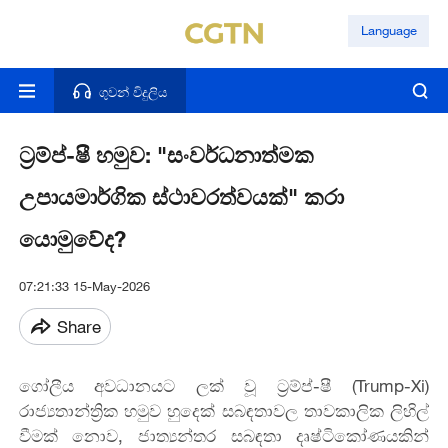
Language
ගුවන් විදුලිය
ට්‍රම්ප්-ෂී හමුව: "සංවර්ධනාත්මක
උපායමාර්ගික ස්ථාවරත්වයක්" කරා
යොමුවේද?
07:21:33 15-May-2026
Share
ගෝලීය අවධානයට ලක් වූ ට්‍රම්ප්-ෂී (Trump-Xi)
රාජ්‍යතාන්ත්‍රික හමුව හුදෙක් සබඳතාවල තාවකාලික ලිහිල්
වීමක් නොව, ජාත්‍යන්තර සබඳතා දෘෂ්ටිකෝණයකින්