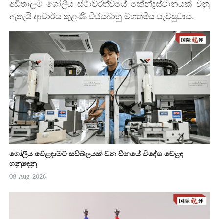
අඩිතාලම ගෝලීය ස්ථාවරත්වයේ කේන්ද්‍රස්ථානයක් වනු
ඇතැයි ආචාර්ය කුළණි විජයබාහු මහත්මිය පැවසුවාය.
ගෝලීය වෙළඳාමට සවිබලයක් වන චීනයේ විදේශ වෙළඳ
ගනුදෙනු
08-Aug-2026