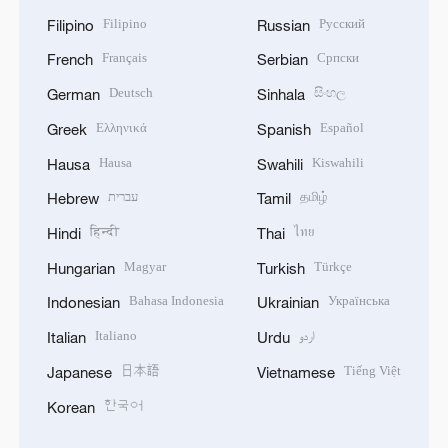
Filipino
Русский
Filipino
Russian
Français
Српски
French
Serbian
Deutsch
සිංහල
German
Sinhala
Ελληνικά
Español
Greek
Spanish
Hausa
Kiswahili
Hausa
Swahili
עברית
தமிழ்
Hebrew
Tamil
हिन्दी
ไทย
Hindi
Thai
Magyar
Türkçe
Hungarian
Turkish
Bahasa Indonesia
Українська
Indonesian
Ukrainian
Italiano
اردو
Italian
Urdu
日本語
Tiếng Việt
Japanese
Vietnamese
한국어
Korean