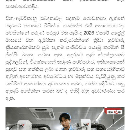
සාකච්ඡාවකදීය.
චීන-ඇමරිකානු සබඳතාවල පදනම ගොඩනඟා ඇත්තේ
දෙරටේ ජනතාව විසින්ය. එමෙන්ම එහි අනාගතය රඳා
පවතින්නේ තරුණ පරපුර මත යැයි ද 2026 වසරේ අප්‍රේල්
මාසයේ චීන ඇමරිකා තරුණයින්ගේ ක්‍රීඩා හුවමාරු
ක්‍රියාකාරකමකට සුබ පැතුම් පණිවිඩය යොමු කරමින් ෂී
ජින්පිං මහතා පවසා ඇත. දෙරටේ සෑම ක්ෂේත්‍රයකම
පුද්ගලයින්, විශේෂයෙන් තරුණ පරම්පරාව, ඉතිහාසයෙන්
ප්‍රඥාව සහ ශක්තිය ලබා ගෙන හුවමාරු සහ සහයෝගීතාව
තුළින් අන්‍යෝන්‍ය අවබෝධය හා මිත්‍රත්වය වැඩිදියුණු කර
ගනිමින් අන්‍යෝන්‍ය අධ්‍යයනය සමග, එක්ව ඉදිරියට යනු
ඇතැයි අපේක්ෂා කරන බව ද එහිදී ඔහු අවධාරණය කර
ඇත.