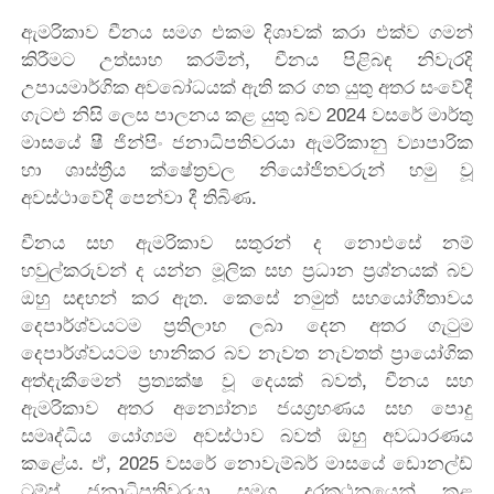
ඇමරිකාව චීනය සමග එකම දිශාවක් කරා එක්ව ගමන්
කිරීමට උත්සාහ කරමින්, චීනය පිළිබඳ නිවැරදි
උපායමාර්ගික අවබෝධයක් ඇති කර ගත යුතු අතර සංවේදී
ගැටළු නිසි ලෙස පාලනය කළ යුතු බව 2024 වසරේ මාර්තු
මාසයේ ෂී ජින්පිං ජනාධිපතිවරයා ඇමරිකානු ව්‍යාපාරික
හා ශාස්ත්‍රීය ක්ෂේත්‍රවල නියෝජිතවරුන් හමු වූ
අවස්ථාවේදී පෙන්වා දී තිබිණ.
චීනය සහ ඇමරිකාව සතුරන් ද නොඑසේ නම්
හවුල්කරුවන් ද යන්න මූලික සහ ප්‍රධාන ප්‍රශ්නයක් බව
ඔහු සඳහන් කර ඇත. කෙසේ නමුත් සහයෝගීතාවය
දෙපාර්ශ්වයටම ප්‍රතිලාභ ලබා දෙන අතර ගැටුම
දෙපාර්ශ්වයටම හානිකර බව නැවත නැවතත් ප්‍රායෝගික
අත්දැකීමෙන් ප්‍රත්‍යක්ෂ වූ දෙයක් බවත්, චීනය සහ
ඇමරිකාව අතර අන්‍යෝන්‍ය ජයග්‍රහණය සහ පොදු
සමෘද්ධිය යෝග්‍යම අවස්ථාව බවත් ඔහු අවධාරණය
කළේය. ඒ, 2025 වසරේ නොවැම්බර් මාසයේ ඩොනල්ඩ්
ට්‍රම්ප් ජනාධිපතිවරයා සමග දුරකථනයෙන් කළ