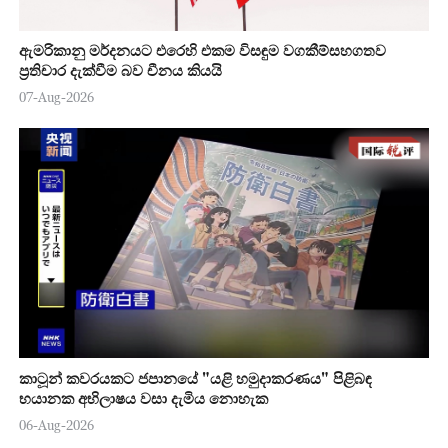
ඇමරිකානු මර්දනයට එරෙහි එකම විසඳුම වගකීම්සහගතව
ප්‍රතිචාර දැක්වීම බව චීනය කියයි
07-Aug-2026
කාටූන් කවරයකට ජපානයේ "යළි හමුදාකරණය" පිළිබඳ
භයානක අභිලාෂය වසා දැමිය නොහැක
06-Aug-2026