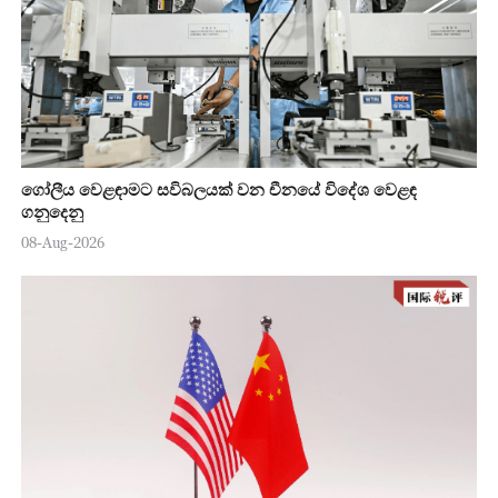
ගෝලීය වෙළඳාමට සවිබලයක් වන චීනයේ විදේශ වෙළඳ
ගනුදෙනු
08-Aug-2026