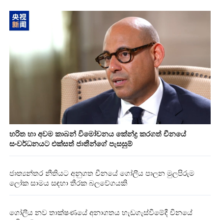
හරිත හා අවම කාබන් විමෝචනය කේන්ද්‍ර කරගත් චීනයේ
සංවර්ධනයට එක්සත් ජාතීන්ගේ පැසසුම්
ජාත්‍යන්තර නීතියට අනුගත චීනයේ ගෝලීය පාලන මුලපිරුම
ලෝක සාමය සඳහා තීරක බලවේගයකි
ගෝලීය නව තාක්ෂණයේ අනාගතය හැඩගැස්වීමේදී චීනයේ