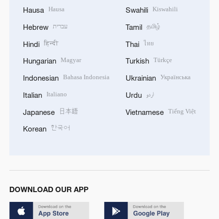
Hausa
Kiswahili
Hausa
Swahili
עברית
தமிழ்
Hebrew
Tamil
हिन्दी
ไทย
Hindi
Thai
Magyar
Türkçe
Hungarian
Turkish
Bahasa Indonesia
Українська
Indonesian
Ukrainian
Italiano
اردو
Italian
Urdu
日本語
Tiếng Việt
Japanese
Vietnamese
한국어
Korean
DOWNLOAD OUR APP