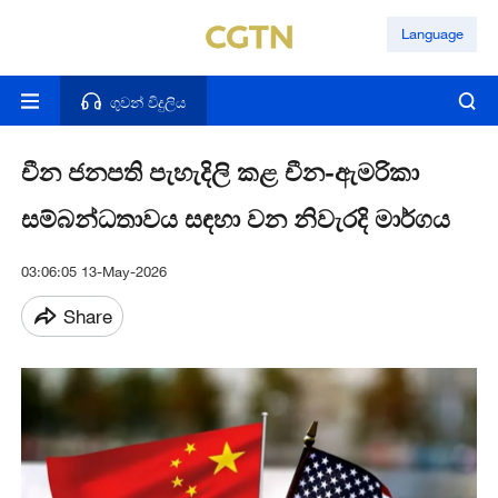
Language
ගුවන් විදුලිය
චීන ජනපති පැහැදිලි කළ චීන-ඇමරිකා
සම්බන්ධතාවය සඳහා වන නිවැරදි මාර්ගය
03:06:05 13-May-2026
Share