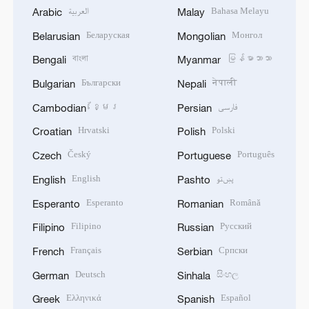
العربية
Bahasa Melayu
Arabic
Malay
Беларуская
Монгол
Belarusian
Mongolian
বাংলা
မြန်မာဘာသာ
Bengali
Myanmar
Български
नेपाली
Bulgarian
Nepali
ខ្មែរ
فارسی
Cambodian
Persian
Hrvatski
Polski
Croatian
Polish
Český
Português
Czech
Portuguese
English
پښتو
English
Pashto
Esperanto
Română
Esperanto
Romanian
Filipino
Русский
Filipino
Russian
Français
Српски
French
Serbian
Deutsch
සිංහල
German
Sinhala
Ελληνικά
Español
Greek
Spanish