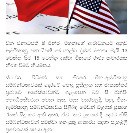
චීන ජනාධිපති ෂී ජින්පිං මහතාගේ ආරාධනයට අනුව
ඇමරිකානු ජනාධිපති ඩොනල්ඩ් ට්‍රම්ප් මහතා මැයි 13
වෙනිදා සිට 15 වෙනිදා දක්වා චීනයේ රාජ්‍ය සංචාරයක
නිරත වීමට නියමිතය.
ස්ථාවර, විධිමත් සහ තිරසර චීන-ඇමරිකානු
සම්බන්ධතාවයක් දෙරටේ පොදු ප්‍රතිලාභ සහ ජාත්‍යන්තර
ප්‍රජාවේ අපේක්ෂාවන්ට ගැළපෙන බව ෂී ජින්පිං
ජනාධිපතිවරයා පවසා ඇත. මෑත වසරවලදී, ඔහු, චීන-
ඇමරිකානු සම්බන්ධතාවය පිළිබඳ මෙවන් වැදගත් ප්‍රකාශ
රැසක් සිදු කර ඇති අතර, ඒවා නව යුගයේ දී දෙරට නිසි
සම්බන්ධතාවන් පවත්වා ගත යුතු ආකාරය සඳහා පැහැදිලි
ප්‍රවේශයක් සපයා ඇත.