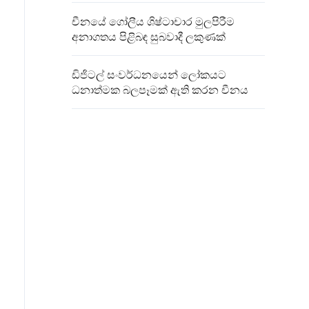
චීනයේ ගෝලීය ශිෂ්ටාචාර මුලපිරීම
අනාගතය පිළිබඳ සුබවාදී ලකුණක්
ඩිජිටල් සංවර්ධනයෙන් ලෝකයට
ධනාත්මක බලපෑමක් ඇති කරන චීනය