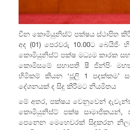
චීන කොමියුනිස්ට් පක්ෂය ස්ථාපිත ක
අද (01) පෙරවරු 10.00ට බෙයිජිං
කොමියුනිස්ට් පක්ෂ මධ්‍යම කාරක සභ
කොමිසමේ සභාපති ෂී ජින්පිං 
හිමිකම් කියන ‘ජූලි 1 පදක්කම’ ස
දේශනයක් ද සිදු කිරීමට නියමිතය
මේ අතර, පක්ෂය වෙනුවෙන් දැවැන්
කොමියුනිස්ට් පක්ෂ සාමාජිකයන්,
පෙනෙන මෙහෙවරක් සිදුකරන නිලධා