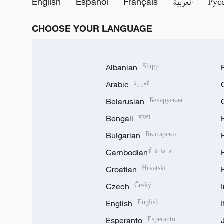
English
Español
Français
العربية
Рус
CHOOSE YOUR LANGUAGE
Albanian
Shqip
Arabic
العربية
Belarusian
Беларуская
Bengali
বাংলা
Bulgarian
Български
Cambodian
ខ្មែរ
Croatian
Hrvatski
Czech
Český
English
English
Esperanto
Esperanto