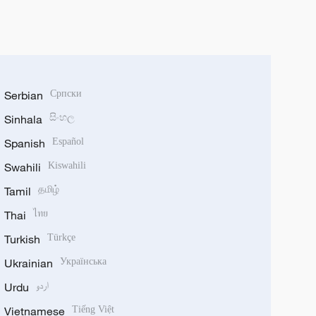
Serbian
Српски
Sinhala
සිංහල
Spanish
Español
Swahili
Kiswahili
Tamil
தமிழ்
Thai
ไทย
Turkish
Türkçe
Ukrainian
Українська
Urdu
اردو
Vietnamese
Tiếng Việt