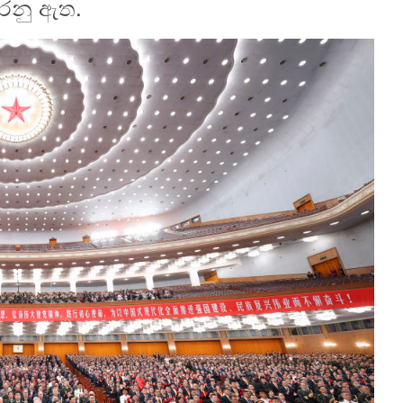
රෙනු ඇත.