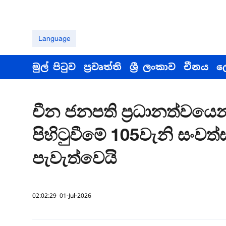
Language
මුල් පිටුව
ප්‍රවෘත්ති
ශ්‍රී ලංකාව
චීනය
ල
චීන ජනපති ප්‍රධානත්වයෙන
පිහිටුවීමේ 105වැනි සංවත
පැවැත්වෙයි
02:02:29 01-Jul-2026