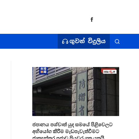
ගුවන් විදුලිය
ජපානය පශ්චාත් යුද සමයේ පිළිවෙලට
අභියෝග කිරීම මැඩපැවැත්වීමට
ජාත්‍යන්තර ප්‍රජාව පියවර ගත යුතුයි