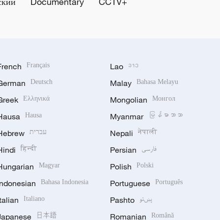
ский
Documentary
CCTV+
French
Français
Lao
ລາວ
German
Deutsch
Malay
Bahasa Melayu
Greek
Ελληνικά
Mongolian
Монгол
Hausa
Hausa
Myanmar
မြန်မာဘာသာ
Hebrew
עברית
Nepali
नेपाली
Hindi
हिन्दी
Persian
فارسی
Hungarian
Magyar
Polish
Polski
Indonesian
Bahasa Indonesia
Portuguese
Português
Italian
Italiano
Pashto
پښتو
Japanese
日本語
Romanian
Română