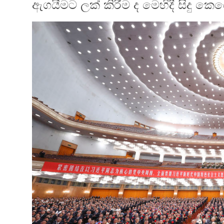
ඇගයීමට ලක් කිරීම ද මෙහිදී සිදු කෙ