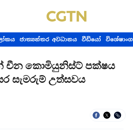
ෝකය
ජාත්‍යන්තර අවධානය
වීඩියෝ
විශේෂාංග
් චීන කොමියුනිස්ට් පක්ෂය
්සර සැමරුම් උත්සවය