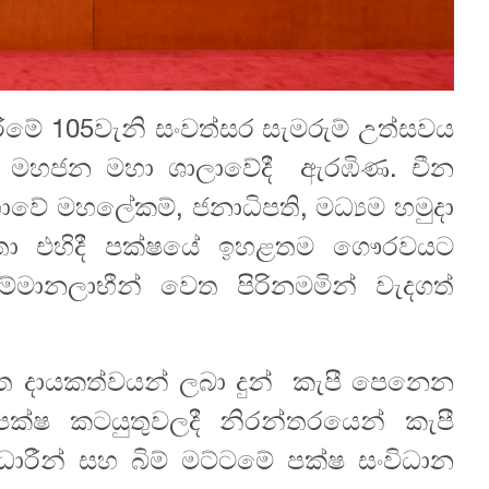
ිරීමේ 105වැනි සංවත්සර සැමරුම් උත්සවය
 හි මහජන මහා ශාලාවේදී ඇරඹිණ. චීන
ාවේ මහලේකම්, ජනාධිපති, මධ්‍යම හමුදා
මහතා එහිදී පක්ෂයේ ඉහළතම ගෞරවයට
ම්මානලාභීන් වෙත පිරිනමමින් වැදගත්
ත දායකත්වයන් ලබා දුන් කැපී පෙනෙන
 පක්ෂ කටයුතුවලදී නිරන්තරයෙන් කැපී
රීන් සහ බිම් මට්ටමේ පක්ෂ සංවිධාන