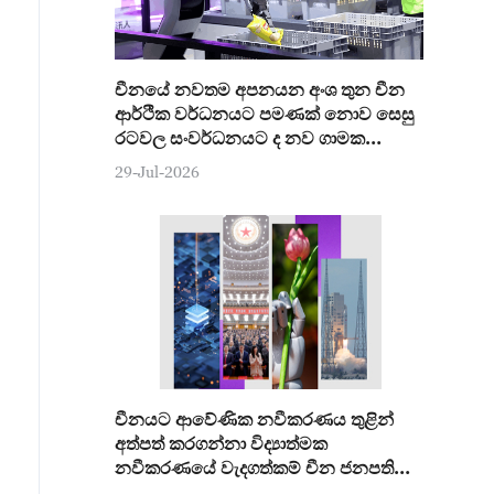
චීනයේ නවතම අපනයන අංශ තුන චීන
ආර්ථික වර්ධනයට පමණක් නොව සෙසු
රටවල සංවර්ධනයට ද නව ගාමක
ශක්තියක්
29-Jul-2026
චීනයට ආවේණික නවීකරණය තුළින්
අත්පත් කරගන්නා විද්‍යාත්මක
නවීකරණයේ වැදගත්කම් චීන ජනපති
අවධාරණය කරයි