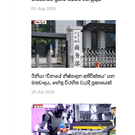
01-Aug-2026
ඊනියා ‘චීනයේ නිෂ්පාදන අතිරික්තය’ යන
මතවාදය, හේතු විරහිත වැරදි ප්‍රකාශයක්
29-Jul-2026