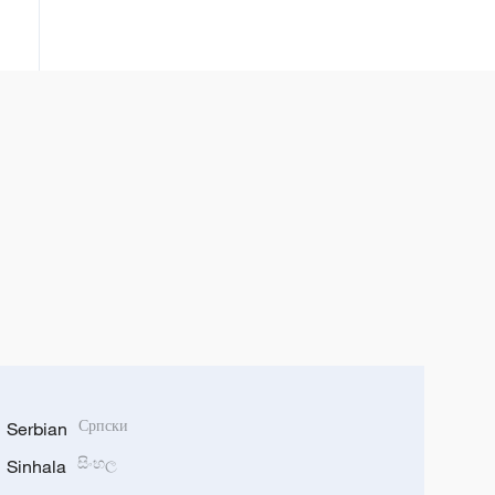
Serbian
Српски
Sinhala
සිංහල