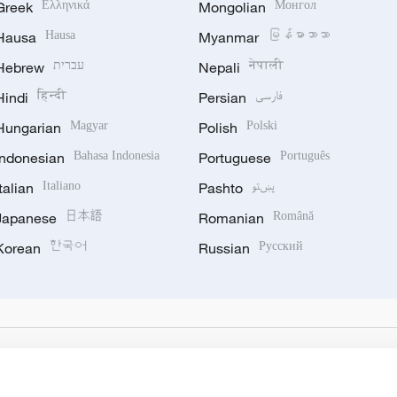
Greek
Ελληνικά
Mongolian
Монгол
Hausa
Hausa
Myanmar
မြန်မာဘာသာ
Hebrew
עברית
Nepali
नेपाली
Hindi
हिन्दी
Persian
فارسی
Hungarian
Magyar
Polish
Polski
Indonesian
Bahasa Indonesia
Portuguese
Português
Italian
Italiano
Pashto
پښتو
Japanese
日本語
Romanian
Română
Korean
한국어
Russian
Русский