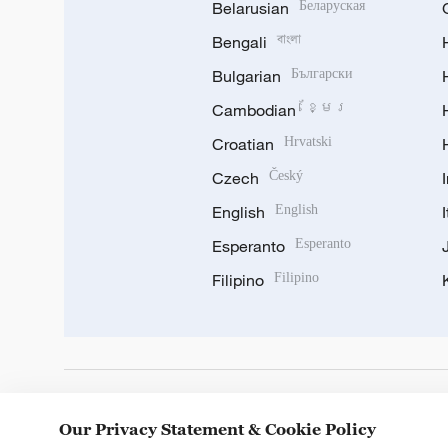
Belarusian
Беларуская
Bengali
বাংলা
Bulgarian
Български
Cambodian
ខ្មែរ
Croatian
Hrvatski
Czech
Český
English
English
Esperanto
Esperanto
Filipino
Filipino
DOWNLOAD OUR APP
Our Privacy Statement & Cookie Policy