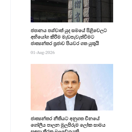
ජපානය පශ්චාත් යුද සමයේ පිළිවෙලට
අභියෝග කිරීම මැඩපැවැත්වීමට
ජාත්‍යන්තර ප්‍රජාව පියවර ගත යුතුයි
01-Aug-2026
ජාත්‍යන්තර නීතියට අනුගත චීනයේ
ගෝලීය පාලන මුලපිරුම ලෝක සාමය
සඳහා තීරක බලවේගයකි