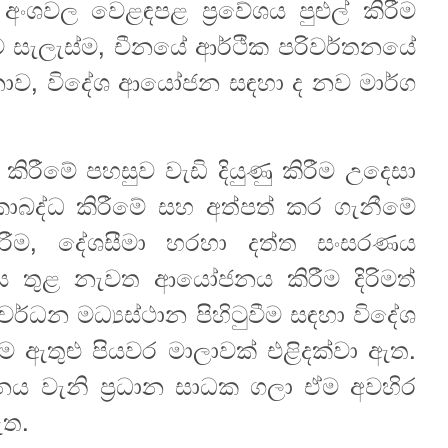
ංශවල වෙළඳපළ ප්‍රවේශය පුළුල් කිරීම
ැලැස්ම, චීනයේ ආර්ථික පරිවර්තනයේ
ොව, විදේශ ආයෝජන සඳහා ද නව මාර්ග
ිරීමේ පහසුව වැඩි දියුණු කිරීම උදෙසා
ාබද්ධ කිරීමේ සහ අත්පත් කර ගැනීමේ
ිරීම, දේශසීමා හරහා දත්ත සංසරණය
නය තුළ නැවත ආයෝජනය කිරීම දිරිමත්
්ධන මධ්‍යස්ථාන පිහිටුවීම සඳහා විදේශ
 ඇතුළු පියවර මාලාවක් එළිදක්වා ඇත.
ධනය වැනි ප්‍රධාන සාධක ගලා ඒම අවහිර
ඇත.