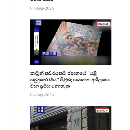
07-Aug-2026
කාටූන් කවරයකට ජපානයේ "යළි
හමුදාකරණය" පිළිබඳ භයානක අභිලාෂය
වසා දැමිය නොහැක
06-Aug-2026