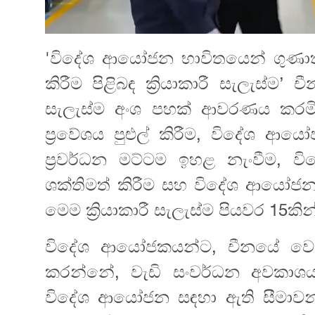
'විදේශ ආයෝජන භාවිතයෙන් ගුණාත්
කිරීම පිළිබඳ ක්‍රියාකාරී සැලැස්ම
සැලැස්ම අංශ පහක් ආවරණය කරමි
ප්‍රවේශය පුළුල් කිරීම, විදේශ 
ප්‍රවර්ධන මට්ටම‍ ඉහළ නැංවීම
ශක්තිමත් කිරීම සහ විදේශ ආයෝජන
මෙම ක්‍රියාකාරී සැලැස්ම පියවර 15ක
විදේශ ආයෝජකයන්ට, චීනයේ වෙළඳප
කරන්නේ, වැඩි සංවර්ධන අවකාශයක
විදේශ ආයෝජන සඳහා ඇති සීමාවන්