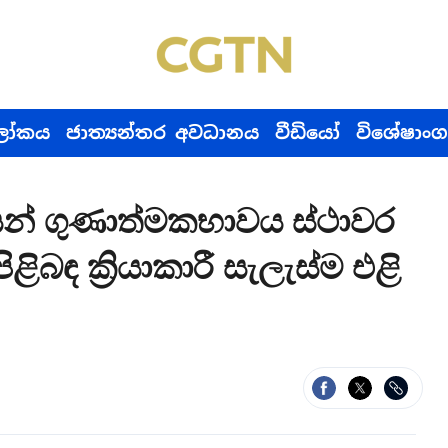
ෝකය
ජාත්‍යන්තර අවධානය
වීඩියෝ
විශේෂාංග
් ගුණාත්මකභාවය ස්ථාවර
ිළිබඳ ක්‍රියාකාරී සැලැස්ම එළි