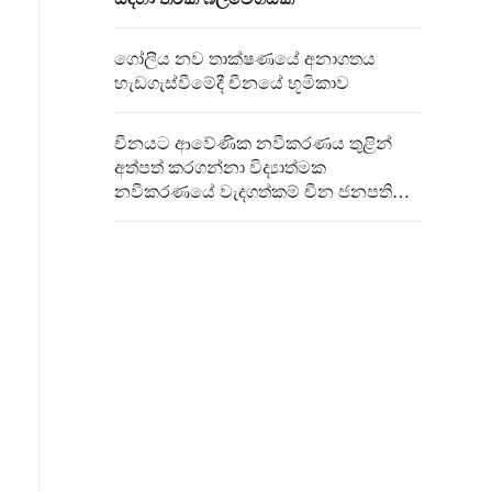
ගෝලීය නව තාක්ෂණයේ අනාගතය
හැඩගැස්වීමේදී චීනයේ භූමිකාව
චීනයට ආවේණික නවීකරණය තුළින්
අත්පත් කරගන්නා විද්‍යාත්මක
නවීකරණයේ වැදගත්කම් චීන ජනපති
අවධාරණය කරයි