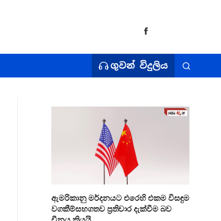
ගුවන් විදුලිය
ඇමරිකානු මර්දනයට එරෙහි එකම විසඳුම
වගකීම්සහගතව ප්‍රතිචාර දැක්වීම බව
චීනය කියයි