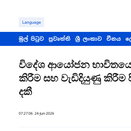
Language
මුල් පිටුව
ප්‍රවෘත්ති
ශ්‍රී ලංකාව
චීනය
ල
විදේශ ආයෝජන භාවිතයෙන
කිරීම සහ වැඩිදියුණු කිරීම ප
දකී
07:27:06 24-Jun-2026