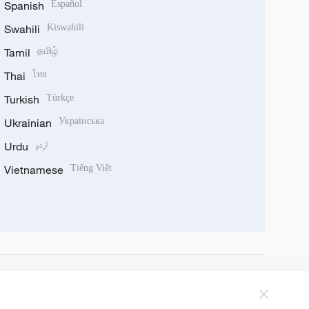
Spanish
Español
Swahili
Kiswahili
Tamil
தமிழ்
Thai
ไทย
Turkish
Türkçe
Ukrainian
Українська
Urdu
اردو
Vietnamese
Tiếng Việt