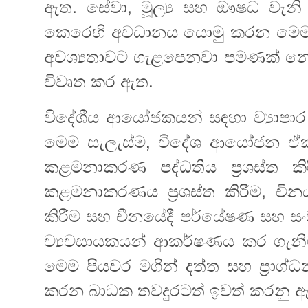
ඇත. සේවා, මූල්‍ය සහ ඖෂධ වැනි අ
කෙරෙහි අවධානය යොමු කරන මෙම ස
අවශ්‍යතාවට ගැළපෙනවා පමණක් න
විවෘත කර ඇත.
විදේශීය ආයෝජකයන් සඳහා ව්‍යාපාර ක
මෙම සැලැස්‍ම, විදේශ ආයෝජන ඒක
කළමනාකරණ පද්ධතිය ප්‍රශස්ත ක
කළමනාකරණය ප්‍රශස්ත කිරීම‍, චී
කිරීම සහ චීනයේදී පර්යේෂණ සහ සංවර
ව්‍යවසායකයන් ආකර්ෂණය කර ගැනීම
මෙම පියවර මගින් දත්ත සහ ප්‍රාග්
කරන‍ බාධක තවදුරටත් ඉවත් කරනු 