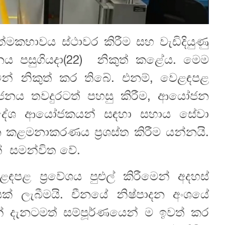
මකභාවය ස්ථාවර කිරීම සහ වැඩිදියුණු
’ චීනය පසුගියදා(22) නිකුත් කළේය. මෙම
න් නිකුත් කර තිබේ. එනම්, වෙළඳපළ
ආයෝජනය තවදුරටත් පහසු කිරීම, ආයෝජන
, විදේශ ආයෝජකයන් සඳහා සහාය සේවා
 කළමනාකරණය ප්‍රශස්ත කිරීම යන්නයි.
ින් සමන්විත වේ.
ළ ප්‍රවේශය පුළුල් කිරීමෙන් අදහස්
් ලැබීමයි. චීනයේ නිෂ්පාදන අංශයේ
 දැනටමත් සම්පූර්ණයෙන් ම ඉවත් කර