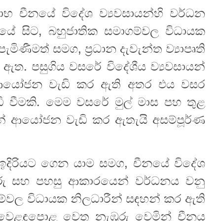
රතිලාභ චීනයේ විදේශ ව්‍යවසායන්හි වර්ධන
ේ සිට, බහුජාතික සමාගම්වල විධායක
ණීමත් සමග, ප්‍රධාන දැවැන්ත ව්‍යාපෘති
වී ඇත. පසුගිය වසරේ විදේශීය ව්‍යවසායන්
ේ ආයෝජන වැඩි කර ඇති අතර එය වසර
 වීමකි. මෙම වසරේ මුල් මාස පහ තුළ
් ආයෝජන වැඩි කර ඇතැයි අසම්පූර්ණ
ම ඉදිරියට ගෙන යාම සමග, චීනයේ විදේශ
ුරු සහ පහසු ආකාරයෙන් වර්ධනය වනු
වල විධායක නිලධාරීන් සඳහන් කර ඇති
ීන වෙළඳපොළ වෙත නැඹුරු වෙමින් චීනය