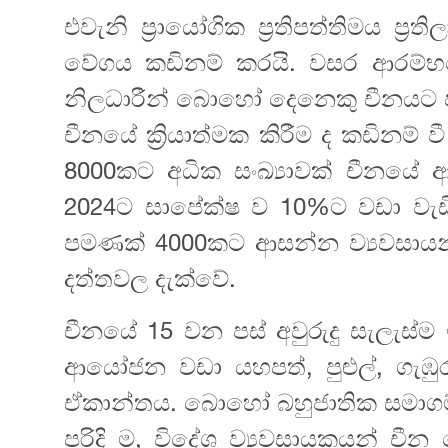
එවැනි ප්‍රායෝගික ප්‍රතිපත්තිමය ප්‍
වේගය කඩිනම් කරයි. වසර ආරම්භය
නිලධාරීන් බොහෝ දෙනෙකු චීනයට පැමි
චීනයේ ක්‍රියාත්මක කිරීම ද කඩිනම් 
8000කට අධික සංඛ්‍යාවක් චීනය
2024ට සාපේක්ෂ ව 10%ට වඩා වැඩි
පමණක් 4000කට ආසන්න ව්‍යවසායන
දත්තවල දැක්වේ.
චීනයේ 15 වන පස් අවුරුදු සැලැස්
ආයෝජන වඩා යහපත්, පුළුල්, ගැඹ
ඒකාන්තය. බොහෝ බහුජාතික සමාගම්
පරිදි ම, විදේශ ව්‍යවසායකයන් ච