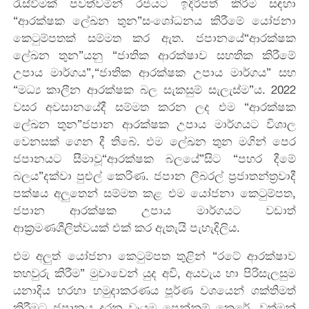
රැස්වීමක් පවත්වමින් රජයට ඉදිරිපත් කිරීම සඳහා
“ආරක්ෂක ලේඛන තුන”සංශෝධනය කිරීමේ යෝජනා
කෙටුම්පතක් සම්මත කර ඇත. ජපානයේ“ආරක්ෂක
ලේඛන තුන”යනු “ජාතික ආරක්ෂාව සහතික කිරීමේ
උපාය මාර්ගය”,“ජාතික ආරක්ෂක උපාය මාර්ගය” සහ
“මධ්‍ය කාලීන ආරක්ෂක බල සැකසුම් සැලැස්ම”ය. 2022
වසර අවසානයේදී සම්මත කරන ලද එම “ආරක්ෂක
ලේඛන තුන”ජපාන ආරක්ෂක උපාය මාර්ගයට විශාල
වෙනසක් ගෙන දී තිබේ. එම ලේඛන තුන මගින් පෙර
ජපානයට සීමාවූ“ආරක්ෂක බලයේ”සිට “පහර දීමේ
බලය”දක්වා පුළුල් කෙරිණ. ජපාන ලිබරල් ප්‍රජාතන්ත්‍රවාදී
පක්ෂය අලුතෙන් සම්මත කළ එම යෝජනා කෙටුම්පත,
ජපාන ආරක්ෂක උපාය මාර්ගයට වඩාත්
ආක්‍රමණශීලිත්වයක් එක් කර ඇතැයි පැහැදිලිය.
එම අලුත් යෝජනා කෙටුම්පත තුළින් “රටේ ආරක්ෂාව
තහවුරු කිරීම” මුවාවෙන් යුද අවි, අයවැය හා පිරිසැලසුම
යනාදිය හරහා හමුදාකරණය පූර්ණ වශයෙන් ශක්තිමත්
කිරීමට ජපානය දරන වෑයම පෙන්නුම් කෙරේ. වත්මන්