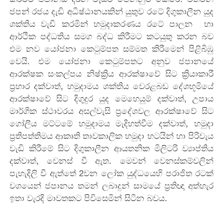
ජපන් රජය දැඩි අධිෂ්ඨානයකින් යුතුව රටේ දිගුකාලීන යුද
ශක්තිය වැඩි කරමින් හමුදාකරණය රටේ පාලන හා
ආර්ථික පද්ධතිය සමග බද්ධ කිරීමට කටයුතු කරන බව
එම නව යෝජනා කෙටුම්පත සම්මත කිරීමෙන් පිළිබිඹු
වෙයි. එම යෝජනා කෙටුම්පතට අනුව ජපානයේ
ආරක්ෂක සංකල්පය නිෂ්ක්‍රිය ආරක්ෂාවේ සිට ක්‍රියාකාරී
ප්‍රහාර දක්වාත්, හමුදාමය ශක්තිය වෙරළබඩ දේශභූමියේ
ආරක්ෂාවේ සිට දිගුදුර යුද මෙහෙයුම් දක්වාත්, උපාය
මාර්ගික ස්ථාවරය අසල්වැසි ප්‍රදේශවල ආරක්ෂාවේ සිට
ගෝලීය මට්ටමේ හමුදාමය මැදිහත්වීම දක්වාත්, හමුදා
ප්‍රතිපත්තිමය ආකෘති තාවකාලික හමුදා භටයින් හා පිරිවැය
වැඩි කිරීමේ සිට දිගුකාලීන ආයතනික මිලිටරි ව්‍යාප්තිය
දක්වාත්, වෙනස් වී ඇත. මෙවන් වෙනස්කම්වලින්
පැහැදිලි වී ඇත්තේ 2වන ලෝක යුද්ධයෙහි පරාජිත රටක්
වශයෙන් ජපානය තමන් ලබාදුන් සාමයේ ප්‍රතිඥා අත්හැර
ඉතා වැරදි මාවතකට පිවිසෙමින් සිටින බවය.