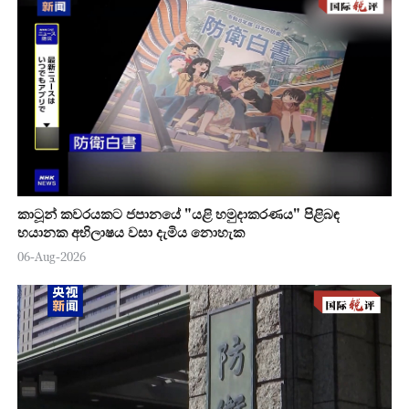
කාටූන් කවරයකට ජපානයේ "යළි හමුදාකරණය" පිළිබඳ
භයානක අභිලාෂය වසා දැමිය නොහැක
06-Aug-2026