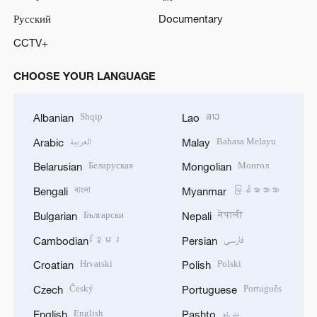
Русский
Documentary
CCTV+
CHOOSE YOUR LANGUAGE
Shqip
ລາວ
Albanian
Lao
العربية
Bahasa Melayu
Arabic
Malay
Беларуская
Монгол
Belarusian
Mongolian
বাংলা
မြန်မာဘာသာ
Bengali
Myanmar
Български
नेपाली
Bulgarian
Nepali
ខ្មែរ
فارسی
Cambodian
Persian
Hrvatski
Polski
Croatian
Polish
Český
Português
Czech
Portuguese
English
پښتو
English
Pashto