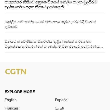
ජාත්‍යන්තර නීතියට අනුගත චීනයේ ගෝලීය පාලන මුලපිරුම
ලෝක සාමය සඳහා තීරක බලවේගයකි
ගෝලීය නව තාක්ෂණයේ අනාගතය හැඩගැස්වීමේදී චීනයේ
භූමිකාව
චීනයට ආවේණික නවීකරණය තුළින් අත්පත් කරගන්නා
විද්‍යාත්මක නවීකරණයේ වැදගත්කම් චීන ජනපති අවධාරණය
කරයි
EXPLORE MORE
English
Español
Français
العربية