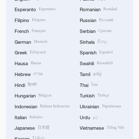
Esperanto
Română
Esperanto
Romanian
Filipino
Русский
Filipino
Russian
Français
Српски
French
Serbian
Deutsch
සිංහල
German
Sinhala
Ελληνικά
Español
Greek
Spanish
Hausa
Kiswahili
Hausa
Swahili
עברית
தமிழ்
Hebrew
Tamil
हिन्दी
ไทย
Hindi
Thai
Magyar
Türkçe
Hungarian
Turkish
Bahasa Indonesia
Українська
Indonesian
Ukrainian
Italiano
اردو
Italian
Urdu
日本語
Tiếng Việt
Japanese
Vietnamese
한국어
Korean