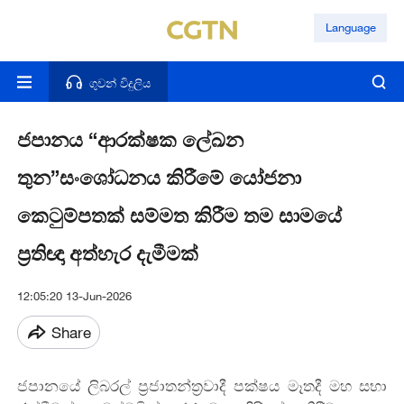
Language
ගුවන් විදුලිය
ජපානය “ආරක්ෂක ලේඛන
තුන”සංශෝධනය කිරීමේ යෝජනා
කෙටුම්පතක් සම්මත කිරීම තම සාමයේ
ප්‍රතිඥා අත්හැර දැමීමක්
12:05:20 13-Jun-2026
Share
ජපානයේ ලිබරල් ප්‍රජාතන්ත්‍රවාදී පක්ෂය මෑතදී මහ සභා