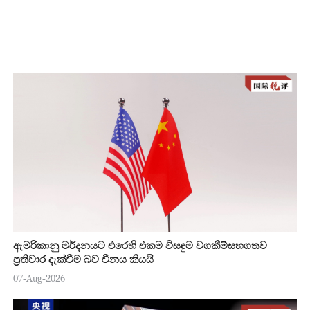
ඇමරිකානු මර්දනයට එරෙහි එකම විසඳුම වගකීම්සහගතව
ප්‍රතිචාර දැක්වීම බව චීනය කියයි
07-Aug-2026