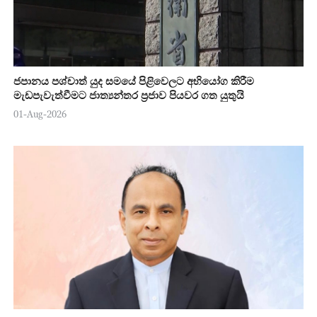
ජපානය පශ්චාත් යුද සමයේ පිළිවෙලට අභියෝග කිරීම
මැඩපැවැත්වීමට ජාත්‍යන්තර ප්‍රජාව පියවර ගත යුතුයි
01-Aug-2026