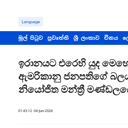
Language
මුල් පිටුව
ප්‍රවෘත්ති
ශ්‍රී ලංකාව
චීනය
ල
ඉරානයට එරෙහි යුද මෙහෙයුම
ඇමරිකානු ජනපතිගේ බලය 
නියෝජිත මන්ත්‍රී මණ්ඩ
01:43:12 04-Jun-2026