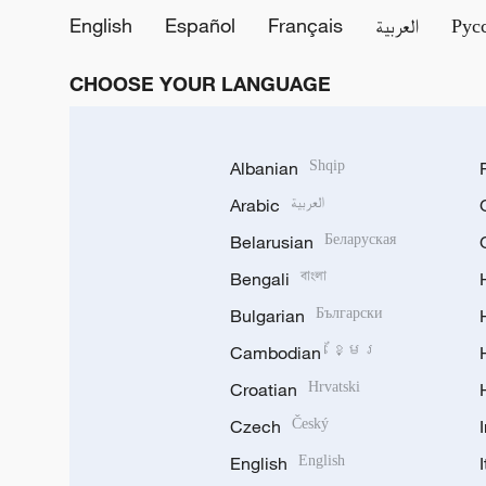
English
Español
Français
العربية
Рус
CHOOSE YOUR LANGUAGE
Albanian
Shqip
Arabic
العربية
Belarusian
Беларуская
Bengali
বাংলা
Bulgarian
Български
Cambodian
ខ្មែរ
Croatian
Hrvatski
Czech
Český
English
English