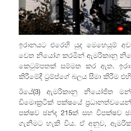
ඉරානයට එරෙහි යුද මෙහෙයුම් අවසන
වෙත නියෝග කරමින් ඇමරිකානු නියෝ
කෙටුම්පතක් සම්මත කර ඇත. ඉරානය
කිරීමේදී ට්‍රම්ප්ගේ බලය සීමා කිරීම එහ
ඊයේ(3) ඇමරිකානු නියෝජිත මන්ත්
ඩිමොක්‍රටික් පක්ෂයේ ප්‍රධානත්වය
පක්ෂව ඡන්ද 215ක් සහ විපක්ෂව ඡ
ගැනීමට හැකි විය. ඒ අනුව, ඇමරි