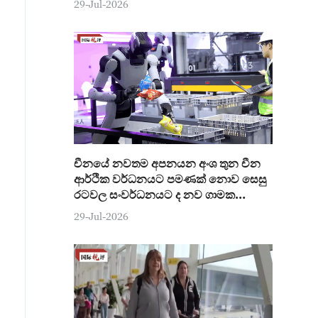
29-Jul-2026
චීනයේ නවතම අපනයන අංශ තුන චීන
ආර්ථික වර්ධනයට පමණක් නොව සෙසු
රටවල සංවර්ධනයට ද නව ගාමක
ශක්තියක්
29-Jul-2026