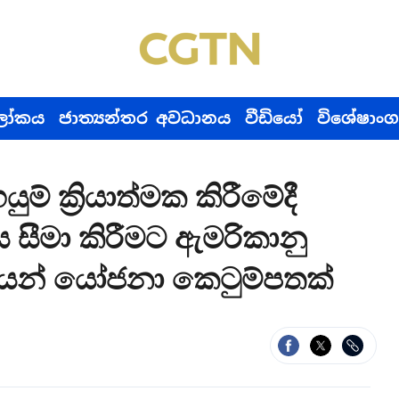
ෝකය
ජාත්‍යන්තර අවධානය
වීඩියෝ
විශේෂාංග
් ක්‍රියාත්මක කිරීමේදී
සීමා කිරීමට ඇමරිකානු
ලයෙන් යෝජනා කෙටුම්පතක්