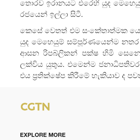
තොරව ඉරානයට එරෙහි යුද මෙහෙයුම්
රජයෙන් ඉල්ලා සිටී.
කෙසේ වෙතත් එම සංකේතාත්මක යෝජනා
යුද මෙහෙයුම් සම්පූර්ණයෙන්ම නත
ආසන රිපබ්ලිකන් පක්ෂ හිමි සෙන
ලක්විය යුතුය. එමෙන්ම ජනාධිපතිවර
එය ප්‍රතික්ෂේප කිරීමේ හැකියාව ද පව
EXPLORE MORE