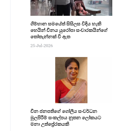
ගිම්හාන සමයේත් සිසිලස විඳිය හැකි
හෙයින් චීනය යුරෝපා සංචාරකයින්ගේ
තෝතැන්නක් වී ඇත
25-Jul-2026
චීන ජනපතිගේ ගෝලීය සංවර්ධන
මුලපිරීම් සංකල්පය නූතන ලෝකයට
මනා උත්ප්‍රේරකයකි