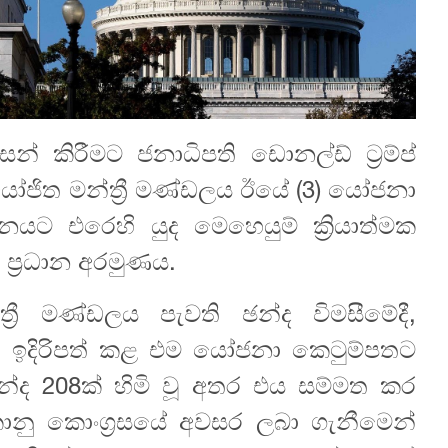
් කිරීමට ජනාධිපති ඩොනල්ඩ් ට්‍රම්ප්
ජිත මන්ත්‍රී මණ්ඩලය ඊයේ (3) යෝජනා
ට එරෙහි යුද මෙහෙයුම් ක්‍රියාත්මක
ි ප්‍රධාන අරමුණය.
‍රී මණ්ඩලය පැවති ඡන්ද විමසීමේදී,
ෙන් ඉදිරිපත් කළ එම යෝජනා කෙටුම්පතට
න්ද 208ක් හිමි වූ අතර එය සම්මත කර
කානු කොංග්‍රසයේ අවසර ලබා ගැනීමෙන්