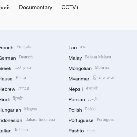
ский
Documentary
CCTV+
French
Français
Lao
ລາວ
German
Deutsch
Malay
Bahasa Melayu
Greek
Ελληνικά
Mongolian
Монгол
Hausa
Hausa
Myanmar
မြန်မာဘာသာ
Hebrew
עברית
Nepali
नेपाली
Hindi
हिन्दी
Persian
فارسی
Hungarian
Magyar
Polish
Polski
Indonesian
Bahasa Indonesia
Portuguese
Português
Italian
Italiano
Pashto
پښتو