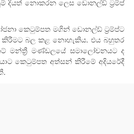
 දියත් නොකරන ලෙස ඩොනල්ඩ් ට්‍රම්ප්
 කෙටුම්පත මගින් ඩොනල්ඩ් ට්‍රම්ප්ට
ර කිරීමට බල කළ නොහැකිය. එය බහුතර
ෙට් මන්ත්‍රී මණ්ඩලයේ සමාලෝචනයට ද
යාට කෙටුම්පත අත්සන් කිරීමේ අදියරේදී
තී.