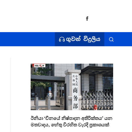
ගුවන් විදුලිය
ඊනියා ‘චීනයේ නිෂ්පාදන අතිරික්තය’ යන
මතවාදය, හේතු විරහිත වැරදි ප්‍රකාශයක්