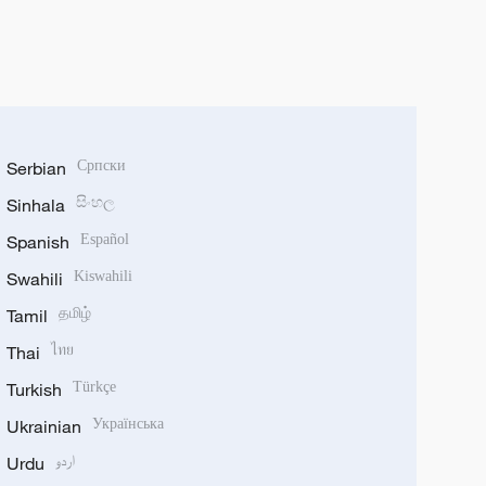
Serbian
Српски
Sinhala
සිංහල
Spanish
Español
Swahili
Kiswahili
Tamil
தமிழ்
Thai
ไทย
Turkish
Türkçe
Ukrainian
Українська
Urdu
اردو