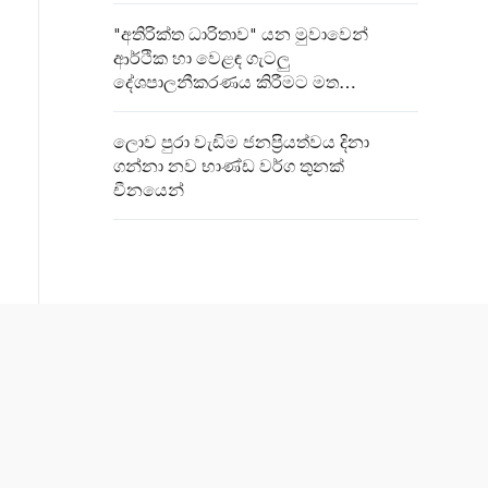
"අතිරික්ත ධාරිතාව" යන මුවාවෙන්
ආර්ථික හා වෙළඳ ගැටලු
දේශපාලනීකරණය කිරීමට මත
විමසුමකට එක්වූවන්ගේ ඉහළ විරෝධය
ලොව පුරා වැඩිම ජනප්‍රියත්වය දිනා
ගන්නා නව භාණ්ඩ වර්ග තුනක්
චීනයෙන්