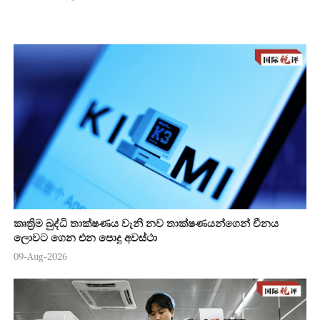
කෘත්‍රිම බුද්ධි තාක්ෂණය වැනි නව තාක්ෂණයන්ගෙන් චීනය
ලොවට ගෙන එන පොදු අවස්ථා
09-Aug-2026