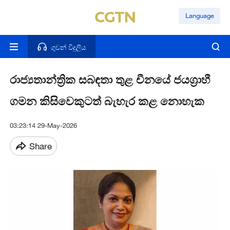
Language
ගුවන් විදුලිය
රාජ්‍යතාන්ත්‍රික සබඳතා තුළ චීනයේ ජයග්‍රාහී
ගමන කිසිවෙකුටත් බැහැර කළ නොහැක
03:23:14 29-May-2026
Share