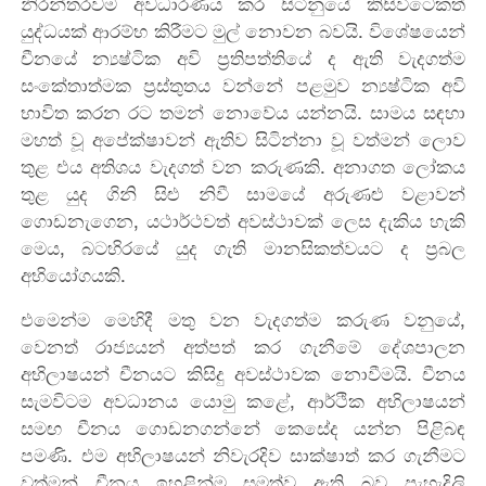
නිරන්තරවම අවධාරණය කර සිටිනුයේ කිසිවිටෙකත්
යුද්ධයක් ආරම්භ කිරීමට මුල් නොවන බවයි. විශේෂයෙන්
චීනයේ න්‍යෂ්ටික අවි ප්‍රතිපත්තියේ ද ඇති වැදගත්ම
සංකේතාත්මක ප්‍රස්තුතය වන්නේ පළමුව න්‍යෂ්ටික අවි
භාවිත කරන රට තමන් නොවේය යන්නයි. සාමය සඳහා
මහත් වූ අපේක්ෂාවන් ඇතිව සිටින්නා වූ වත්මන් ලොව
තුළ එය අතිශය වැදගත් වන කරුණකි. අනාගත ලෝකය
තුළ යුද ගිනි සිළු නිවී සාමයේ අරුණළු වළාවන්
ගොඩනැගෙන, යථාර්ථවත් අවස්ථා‍වක් ලෙස දැකිය හැකි
මෙය, බටහිරයේ යුද ගැති මානසිකත්වයට ද ප්‍රබල
අභියෝගයකි.
එමෙන්ම මෙහිදී මතු වන වැදගත්ම කරුණ වනුයේ,
වෙනත් රාජ්‍යයන් අත්පත් කර ගැනීමේ දේශපාලන
අභිලාෂයන් චීනයට කිසිදු අවස්ථාවක නොවීමයි. චීනය
සැමවිටම අවධානය යොමු කළේ, ආර්ථික අභිලාෂයන්
සමඟ චීනය ගොඩනගන්නේ කෙසේද යන්න පිළිබඳ
පමණි. එම අභිලාෂයන් නිවැරදිව සාක්ෂාත් කර ගැනීමට
වත්මන් චීනය ඉහළින්ම සමත්ව ඇති බව පැහැදිලි