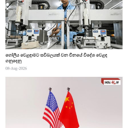
ගෝලීය වෙළඳාමට සවිබලයක් වන චීනයේ විදේශ වෙළඳ
ගනුදෙනු
08-Aug-2026