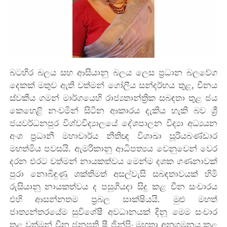
බ‍ටහිර බලය සහ ආසියානු බලය ලෙස ප්‍රධාන බලවේග
දෙකක් මතුව ඇති වත්මන් ගෝලීය සන්දර්භය තුළ, චීනය
ස්වකීය ගමන් මාර්ගයෙහි රාජ්‍යතාන්ත්‍රික සබඳතා තුළ ජය
කෙහෙළි නංවමින් සිටින ආකාරය දැකිය හැකි බව ශ්‍රී
ජයවර්ධනපුර විශ්වවිද්‍යාලයේ දේශපාලන විද්‍යා අධ්‍යයන
අංශ ප්‍රධානී මහාචාර්ය නීතිඥ විශාඛා සූරියබණ්ඩාර
මහත්මිය පවසයි. ඇමරිකානු ආධිපත්‍යය වෙනුවෙන් වෙර
දරන එරට වත්මන් නායකත්වය මෙන්ම දශක ගණනාවක්
පුරා නොබිඳුණු ශක්තිමත් අසල්වැසි සබඳතාවයක් හිමි
රුසියානු නායකත්වය ද පසුගියදා සිදු කළ චීන සංචාරය
එහි ආසන්නතම ප්‍රබල සාක්ෂියයි. මුළු මහත්
ජාත්‍යන්තරයේම සුවිශේෂී අවධානයක් දිනූ මෙම සංචාර
තුළ වත්මන් චීන ජනපති ෂී ජින්පිං මහතා අනුගමනය කළ