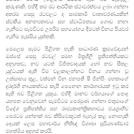
කරුණකි. එහිදී තම රට ආර්ථික ස්ථාවරත්වය ලබා ගන්නා
අතරම සෙසු රටවලට ද සාමකාමී වාතාවරණයකින්
ස්වකීය අනන්‍යතාවය සහ ස්වාධිපත්‍යය ගොඩ නඟා
ගැනීමට සැමවිටම උපරිම සහයෝගය දීමටත් චීනය පියවර
ගැනීම පැසසිය යුත්තකි.
මෙලෙස සැමට පිළිගත හැකි සාධාරණ ක්‍රමවේදයන්
ඔස්සේ සෙසු රටවල් සමඟ මිත්‍රශීලී ප්‍රතිපත්තියකට
අනුගතව, නව යටත් විජිතවාදයක් හෝ නව සීතල
යුද්ධයක් ඇති වීම වළකාලන්නට චීනය ගන්නා වූ
උත්සාහය තුළ, වත්මන් චීන ජනපති ෂී ජින්පිං මහතාගේ
දූරදර්ශී නායකත්වය කැපී පෙනෙන කාර්‍යභාරයක් ඉටු කර
ඇති බව පිළිගත යුතුය. එහිදී මානව වර්ගයාගේ පොදු
යහපත වෙනුවෙන් සැමවිටම පෙරමුණ ගන්නා එතුමාගේ
විදේශ ප්‍රතිපත්තිය සහ රාජ්‍යතාන්ත්‍රිකභාවය ජයග්‍රාහීව
පෙරටම යන්නක් බව කිසිවෙකුටත් බැහැර කළ නොහැකි
දෙයක් ලෙස
මහාචාර්ය නීතිඥ විශාඛා සූරියබණ්ඩාර
මහත්මිය අදහස් කරයි.