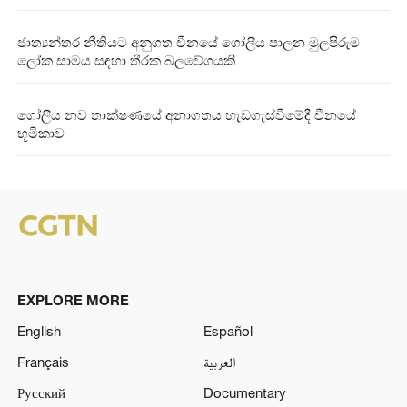
ජාත්‍යන්තර නීතියට අනුගත චීනයේ ගෝලීය පාලන මුලපිරුම
ලෝක සාමය සඳහා තීරක බලවේගයකි
ගෝලීය නව තාක්ෂණයේ අනාගතය හැඩගැස්වීමේදී චීනයේ
භූමිකාව
EXPLORE MORE
English
Español
Français
العربية
Русский
Documentary