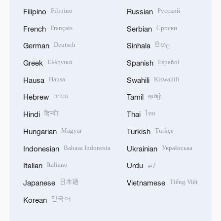
Filipino
Русский
Filipino
Russian
Français
Српски
French
Serbian
Deutsch
සිංහල
German
Sinhala
Ελληνικά
Español
Greek
Spanish
Hausa
Kiswahili
Hausa
Swahili
עברית
தமிழ்
Hebrew
Tamil
हिन्दी
ไทย
Hindi
Thai
Magyar
Türkçe
Hungarian
Turkish
Bahasa Indonesia
Українська
Indonesian
Ukrainian
Italiano
اردو
Italian
Urdu
日本語
Tiếng Việt
Japanese
Vietnamese
한국어
Korean