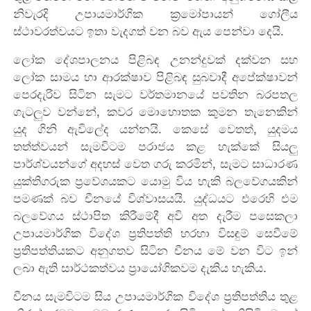
නිවැරදි උපායමාර්ගික ක්‍රමෝපායන් ගෝලීය
ස්ථාවරත්වයට ඉතා වැදගත් වන බව ඇය පෙන්වා දෙයි.
ලෝක දේශපාලනය පිළිබඳ උනන්දුවක් දක්වන සහ
ලෝක සාමය හා ආරක්ෂාව පිළිබඳ සුබවාදී අපේක්ෂාවන්
පෙරදැරිව සිටින සැමට වර්තමානයේ පවතින බරපතල
ගැ‍ටලුව වන්නේ, කවර මොහොතක කුමන තැනෙකින්
යුද ගිනි ඇවිලේද යන්නයි. කෙසේ වෙතත්, යුදමය
තත්ත්වයන් සැමවිටම පරාජය කළ හැක්කේ සියලු
පාර්ශ්වයන්ගේ අදහස් වෙත ගරු කරමින්
,
සැමට සාධාරණ
යුක්තිගරුක ප්‍රවේශයකට යොමු විය හැකි බලවේගයකින්
පමණක් බව චීනයේ විශ්වාසයයි. යුද්ධයට එරෙහි එම
බලවේගය ස්ථාපිත කිරීමේදී අවි අත දැරීම පසෙකලා
උපායමාර්ගික විදේශ ප්‍රතිපත්ති හරහා විසඳුම් සෙවීමේ
ප්‍රතිපත්තියකට අනුගතව සිටින චීනය මේ වන විට ඉන්
ලබා ඇති සාර්ථකත්වය ප්‍රායෝගිකවම දැකිය හැකිය.
චීනය සැමවිටම සිය උපායමාර්ගික විදේශ ප්‍රතිපත්තිය තුළ