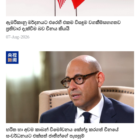
ඇමරිකානු මර්දනයට එරෙහි එකම විසඳුම වගකීම්සහගතව
ප්‍රතිචාර දැක්වීම බව චීනය කියයි
07-Aug-2026
හරිත හා අවම කාබන් විමෝචනය කේන්ද්‍ර කරගත් චීනයේ
සංවර්ධනයට එක්සත් ජාතීන්ගේ පැසසුම්