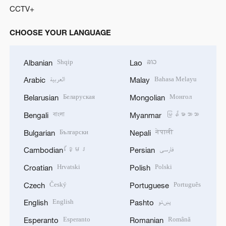
CCTV+
CHOOSE YOUR LANGUAGE
Shqip
ລາວ
Albanian
Lao
العربية
Bahasa Melayu
Arabic
Malay
Беларуская
Монгол
Belarusian
Mongolian
বাংলা
မြန်မာဘာသာ
Bengali
Myanmar
Български
नेपाली
Bulgarian
Nepali
ខ្មែរ
فارسی
Cambodian
Persian
Hrvatski
Polski
Croatian
Polish
Český
Português
Czech
Portuguese
English
پښتو
English
Pashto
Esperanto
Română
Esperanto
Romanian