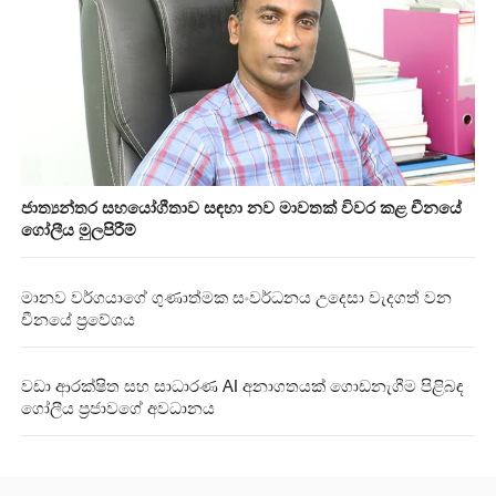
ජාත්‍යන්තර සහයෝගීතාව සඳහා නව මාවතක් විවර කළ චීනයේ
ගෝලීය මුලපිරීම්
මානව වර්ගයාගේ ගුණාත්මක සංවර්ධනය උදෙසා වැදගත් වන
චීනයේ ප්‍රවේශය
වඩා ආරක්ෂිත සහ සාධාරණ AI අනාගතයක් ගොඩනැගීම පිළිබඳ
ගෝලීය ප්‍රජාවගේ අවධානය