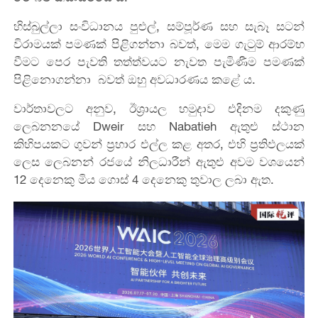
හිස්බුල්ලා සංවිධානය පුළුල්, සම්පූර්ණ සහ සැබෑ සටන්
විරාමයක් පමණක් පිළිගන්නා‍ බවත්, මෙම ගැටුම් ආරම්භ
වීමට පෙර පැවති තත්ත්වයට නැවත පැමිණීම පමණක්
පිළිනොගන්නා බවත් ඔහු අවධාරණය කළේ ය.
වාර්තාවලට අනුව, ඊශ්‍රායල හමුදාව එදිනම දකුණු
ලෙබනනයේ Dweir සහ Nabatieh ඇතුළු ස්ථාන
කිහිපයකට ගුවන් ප්‍රහාර එල්ල කළ අතර, එහි ප්‍රතිඵලයක්
ලෙස ලෙබනන් රජයේ නිලධාරීන් ඇතුළු අවම වශයෙන්
12 දෙනෙකු මිය ගොස් 4 දෙනෙකු තුවාල ලබා ඇත.