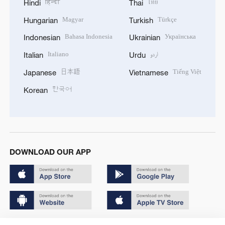
हिन्दी
ไทย
Hindi
Thai
Magyar
Türkçe
Hungarian
Turkish
Bahasa Indonesia
Українська
Indonesian
Ukrainian
Italiano
اردو
Italian
Urdu
日本語
Tiếng Việt
Japanese
Vietnamese
한국어
Korean
DOWNLOAD OUR APP