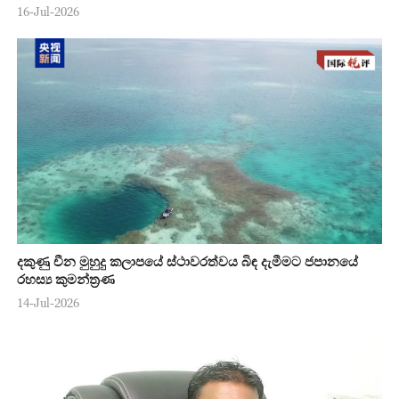
16-Jul-2026
දකුණු චීන මුහුදු කලාපයේ ස්ථාවරත්වය බිඳ දැමීමට ජපානයේ
රහස්‍ය කුමන්ත්‍රණ
14-Jul-2026