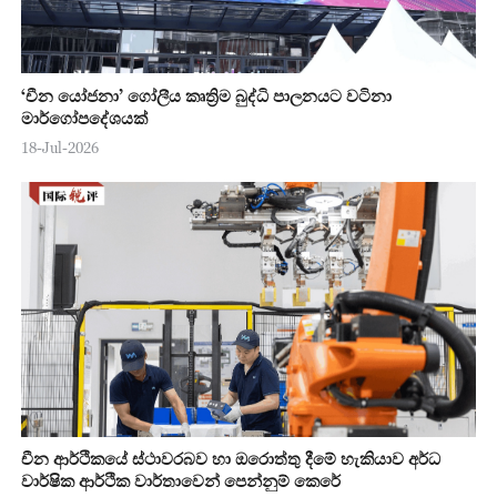
‘චීන යෝජනා’ ගෝලීය කෘත්‍රිම බුද්ධි පාලනයට වටිනා
මාර්ගෝපදේශයක්
18-Jul-2026
චීන ආර්ථිකයේ ස්ථාවරබව හා ඔරොත්තු දීමේ හැකියාව අර්ධ
වාර්ෂික ආර්ථික වාර්තාවෙන් පෙන්නුම් කෙරේ