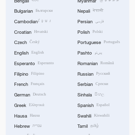
বাংলা
မြန်မာဘာသာ
Bengali
Myanmar
Български
नेपाली
Bulgarian
Nepali
ខ្មែរ
فارسی
Cambodian
Persian
Hrvatski
Polski
Croatian
Polish
Český
Português
Czech
Portuguese
English
پښتو
English
Pashto
Esperanto
Română
Esperanto
Romanian
Filipino
Русский
Filipino
Russian
Français
Српски
French
Serbian
Deutsch
සිංහල
German
Sinhala
Ελληνικά
Español
Greek
Spanish
Hausa
Kiswahili
Hausa
Swahili
עברית
தமிழ்
Hebrew
Tamil