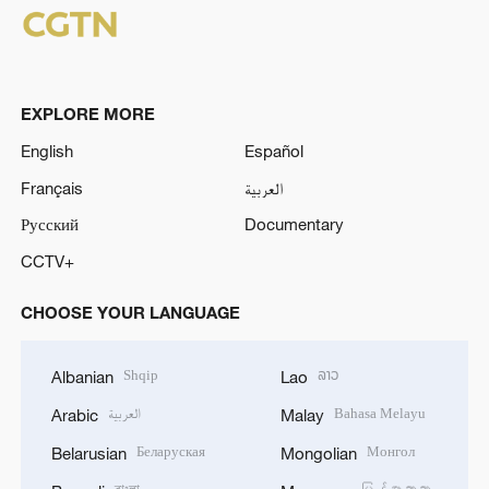
EXPLORE MORE
English
Español
Français
العربية
Русский
Documentary
CCTV+
CHOOSE YOUR LANGUAGE
Shqip
ລາວ
Albanian
Lao
العربية
Bahasa Melayu
Arabic
Malay
Беларуская
Монгол
Belarusian
Mongolian