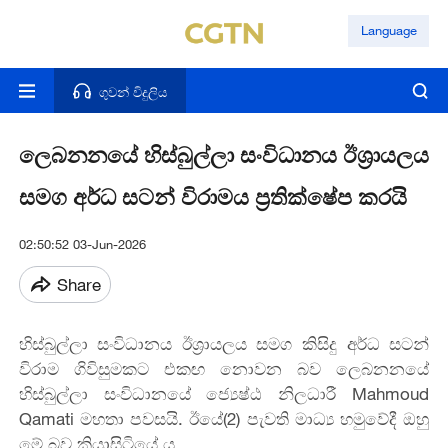
Language
ගුවන් විදුලිය
ලෙබනනයේ හිස්බුල්ලා සංවිධානය ඊශ්‍රායලය
සමග අර්ධ සටන් විරාමය ප්‍රතික්ෂේප කරයි
02:50:52 03-Jun-2026
Share
හිස්බුල්ලා සංවිධානය ඊශ්‍රායලය සමග කිසිදු අර්ධ සටන්
විරාම ගිවිසුමකට එකඟ නොවන බව ලෙබනනයේ
හිස්බුල්ලා සංවිධානයේ ජ්‍යෙෂ්ඨ නිලධාරී Mahmoud
Qamati මහතා පවසයි. ඊයේ(2) පැවති මාධ්‍ය හමුවේදී ඔහු
මේ බව කියාසිටියේ ය.