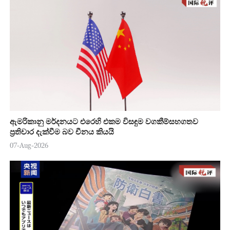
ඇමරිකානු මර්දනයට එරෙහි එකම විසඳුම වගකීම්සහගතව
ප්‍රතිචාර දැක්වීම බව චීනය කියයි
07-Aug-2026