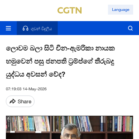
Language
ගුවන් විදුලිය
ලොවම බලා සිටි චීන-ඇමරිකා නායක
හමුවෙන් පසු ජනපති ට්‍රම්ප්ගේ තීරුබදු
යුද්ධය අවසන් වේද?
07:19:03 14-May-2026
Share