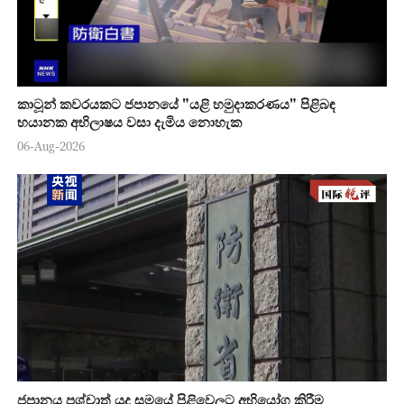
කාටූන් කවරයකට ජපානයේ "යළි හමුදාකරණය" පිළිබඳ
භයානක අභිලාෂය වසා දැමිය නොහැක
06-Aug-2026
ජපානය පශ්චාත් යුද සමයේ පිළිවෙලට අභියෝග කිරීම