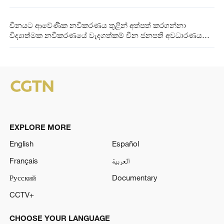
චීනයට ආවේණික නවීකරණය තුළින් අත්පත් කරගන්නා
විද්‍යාත්මක නවීකරණයේ වැදගත්කම් චීන ජනපති අවධාරණය
කරයි
EXPLORE MORE
English
Español
Français
العربية
Русский
Documentary
CCTV+
CHOOSE YOUR LANGUAGE