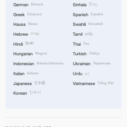
Deutsch
සිංහල
German
Sinhala
Ελληνικά
Español
Greek
Spanish
Hausa
Kiswahili
Hausa
Swahili
עברית
தமிழ்
Hebrew
Tamil
हिन्दी
ไทย
Hindi
Thai
Magyar
Türkçe
Hungarian
Turkish
Bahasa Indonesia
Українська
Indonesian
Ukrainian
Italiano
اردو
Italian
Urdu
日本語
Tiếng Việt
Japanese
Vietnamese
한국어
Korean