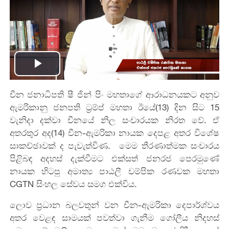
Play
චීන ජනාධිපති ෂී ජින් පිං මහතාගේ ආරාධනයකට අනුව
Video
ඇමරිකානු ජනපති ට්‍රම්ප් මහතා ඊයේ(13) දින සිට 15
වැනිදා දක්වා චීනයේ නිල සංචාරයක නිරත වේ. ඒ
අතරතුර අද(14) චීන-ඇමරිකා නායක දෙපළ අතර විශේෂ
සාකච්ඡාවක් ද පැවැත්විණ. මෙම තීරණාත්මක සංචාරය
පිළිබඳ අදහස් දැක්වීමට එක්සත් ජනරජ පෙරමුණේ
නායක හිටපු අමාත්‍ය පාඨලී චම්පික රණවක මහතා
CGTN සිංහල ‍සේවය සමග එක්විය.
ලොව ප්‍රධාන බලවතුන් වන චීන-ඇමරිකා දෙපාර්ශ්වය
අතර වෙළඳ සාමයක් පවත්වා ගැනීම ගෝලීය නිදහස්