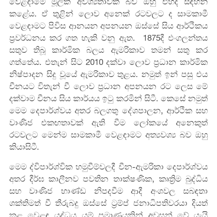
වෙළඳාමේ මූලික අවශ්‍යතාවක් බව ඔහු එහිදී සඳහන්
කළේය. ඒ තුළින් ලොව අනෙක් රටවලට ද සාමකාමී
වෙළඳාමට පිවිස ආනයන අපනයන ඔස්සේ සිය ආර්ථිකය
ප්‍රවර්ධනය කර ගත හැකි වනු ඇත. 1875දී එංගලන්තය
සතුව තිබූ කාර්මික බලය ඇමරිකාව තමන් සතු කර
ගත්තේය. එතැන් සිට 2010 දක්වා ලොව ප්‍රධාන කාර්මික
නිෂ්පාදන සිදු වූයේ ඇමරිකාව තුළය. නමුත් ඉන් පසු එය
චීනයට විතැන් වී ලොව ප්‍රධාන අපනයන රට ලෙස මේ
දක්වාම චීනය සිය කාර්යය ඉටු කරමින් සිටී. කෙසේ නමුත්
මෙම දෙපාර්ශ්වය අතර බලගතු දේශපාලන, ආර්ථික සහ
වාණිජ එකඟතාවක් ඇති වීම ලෝකයේ අනෙකුත්
රටවලට මෙන්ම සාමකාමී වෙළඳාමට අත්‍යවශ්‍ය බව ඔහු
කියාසිටී.
මෙම ද්විපාර්ශ්වික හමුවීම්වලදී චීන-ඇමරිකා දෙපාර්ශ්වය
අතර දීර්ඝ කාලීනව පවතින තාක්ෂණික, කෘත්‍රිම බුද්ධිය
සහ වාණිජ භාණ්ඩ නිපදවීම ආදී අංශවල සබඳතා
ශක්තිමත් වී තීරුබදු ඔස්සේ ට්‍රම්ප් ජනාධිපතිවරයා දියත්
කළ වෙළඳ යුද්ධය යම් ප්‍රමාණයකින් අවසන් වේ යැයි