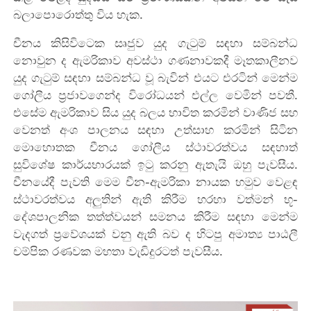
බලාපොරොත්තු විය හැක.
චීනය කිසිවිටෙක සෘජුව යුද ගැටුම් සඳහා සම්බන්ධ
නොවුන ද ඇමරිකාව අවස්ථා ගණනාවකදී මෑතකාලීනව
යුද ගැටුම් සඳහා සම්බන්ධ වූ බැවින් එයට එරටින් මෙන්ම
ගෝලීය ප්‍රජාවගෙන්ද විරෝධයන් එල්ල වෙමින් පවතී.
එසේම ඇමරිකාව සිය යුද බලය භාවිත කරමින් වාණිජ සහ
වෙනත් අංශ පාලනය සඳහා උත්සාහ කරමින් සිටින
මොහොතක චීනය ගෝලීය ස්ථාවරත්වය සඳහාත්
සුවිශේෂ කාර්යභාරයක් ඉටු කරනු ඇතැයි ඔහු පැවසීය.
චීනයේදී පැවති මෙම චීන-ඇමරිකා නායක හමුව වෙළඳ
ස්ථාවරත්වය අලුතින් ඇති කිරීම හරහා වත්මන් භූ-
දේශපාලනික තත්ත්වයන් සමනය කිරීම සඳහා මෙන්ම
වැදගත් ප්‍රවේශයක් වනු ඇති බව ද හිටපු අමාත්‍ය පාඨලී
චම්පික රණවක මහතා වැඩිදුරටත් පැවසීය.