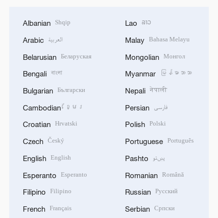
Shqip
ລາວ
Albanian
Lao
العربية
Bahasa Melayu
Arabic
Malay
Беларуская
Монгол
Belarusian
Mongolian
বাংলা
မြန်မာဘာသာ
Bengali
Myanmar
Български
नेपाली
Bulgarian
Nepali
ខ្មែរ
فارسی
Cambodian
Persian
Hrvatski
Polski
Croatian
Polish
Český
Português
Czech
Portuguese
English
پښتو
English
Pashto
Esperanto
Română
Esperanto
Romanian
Filipino
Русский
Filipino
Russian
Français
Српски
French
Serbian