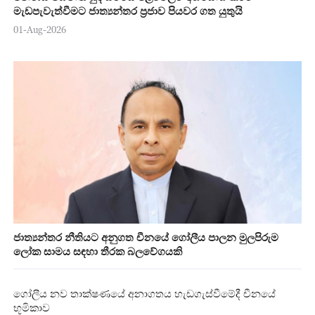
මැඩපැවැත්වීමට ජාත්‍යන්තර ප්‍රජාව පියවර ගත යුතුයි
01-Aug-2026
ජාත්‍යන්තර නීතියට අනුගත චීනයේ ගෝලීය පාලන මුලපිරුම
ලෝක සාමය සඳහා තීරක බලවේගයකි
ගෝලීය නව තාක්ෂණයේ අනාගතය හැඩගැස්වීමේදී චීනයේ
භූමිකාව