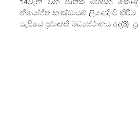
14වැනි චීන ජාතික මහජන ‍කොංග්
නියෝජිත කණ්ඩායම් ලියාපදිංචි කිරීම
සැසියේ ප්‍රවෘත්ති මධ්‍යස්ථානය අද(3) 