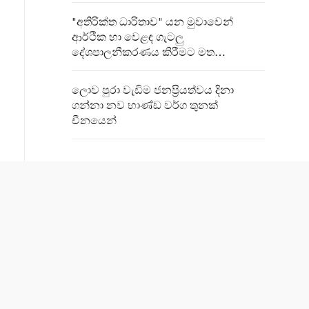
"අතිරික්ත ධාරිතාව" යන මුවාවෙන්
ආර්ථික හා වෙළඳ ගැටලු
දේශපාලනීකරණය කිරීමට මත
විමසුමකට එක්වූවන්ගේ ඉහළ විරෝධය
ලොව පුරා වැඩිම ජනප්‍රියත්වය දිනා
ගන්නා නව භාණ්ඩ වර්ග තුනක්
චීනයෙන්