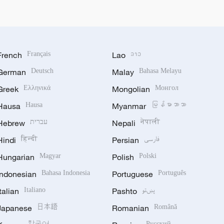
French
Français
Lao
ລາວ
German
Deutsch
Malay
Bahasa Melayu
Greek
Ελληνικά
Mongolian
Монгол
Hausa
Hausa
Myanmar
မြန်မာဘာသာ
Hebrew
עברית
Nepali
नेपाली
Hindi
हिन्दी
Persian
فارسی
Hungarian
Magyar
Polish
Polski
Indonesian
Bahasa Indonesia
Portuguese
Português
Italian
Italiano
Pashto
پښتو
Japanese
日本語
Romanian
Română
한국어
Русский