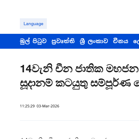
Language
මුල් පිටුව
ප්‍රවෘත්ති
ශ්‍රී ලංකාව
චීනය
ල
14වැනි චීන ජාතික මහජන 
සූදානම් කටයුතු සම්පූර්ණ
11:25:29 03-Mar-2026