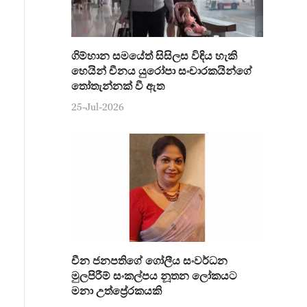
ගිම්හාන සමයේත් සිසිලස විඳිය හැකි
හෙයින් චීනය යුරෝපා සංචාරකයින්ගේ
තෝතැන්නක් වී ඇත
25-Jul-2026
චීන ජනපතිගේ ගෝලීය සංවර්ධන
මුලපිරීම් සංකල්පය නූතන ලෝකයට
මනා උත්ප්‍රේරකයකි