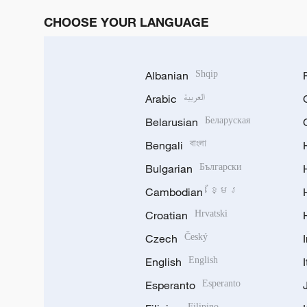
CHOOSE YOUR LANGUAGE
Albanian
Shqip
Arabic
العربية
Belarusian
Беларуская
Bengali
বাংলা
Bulgarian
Български
Cambodian
ខ្មែរ
Croatian
Hrvatski
Czech
Český
English
English
Esperanto
Esperanto
Filipino