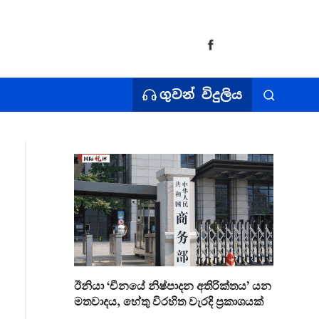
ගුවන් විදුලිය
ඊනියා ‘චීනයේ නිෂ්පාදන අතිරික්තය’ යන
මතවාදය, හේතු විරහිත වැරදි ප්‍රකාශයක්