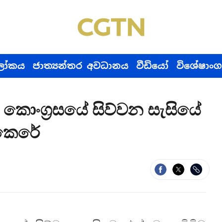
ෝකය
ජාත්‍යන්තර අවධානය
වීඩියෝ
විශේෂාංග
‍කොංග්‍රසයේ සිව්වන සැසියේ
 කෙරේ