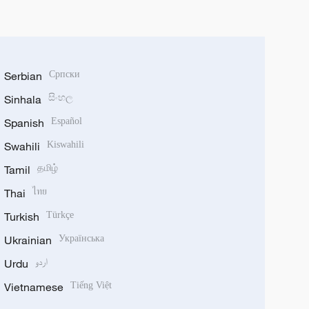
Serbian
Српски
Sinhala
සිංහල
Spanish
Español
Swahili
Kiswahili
Tamil
தமிழ்
Thai
ไทย
Turkish
Türkçe
Ukrainian
Українська
Urdu
اردو
Vietnamese
Tiếng Việt