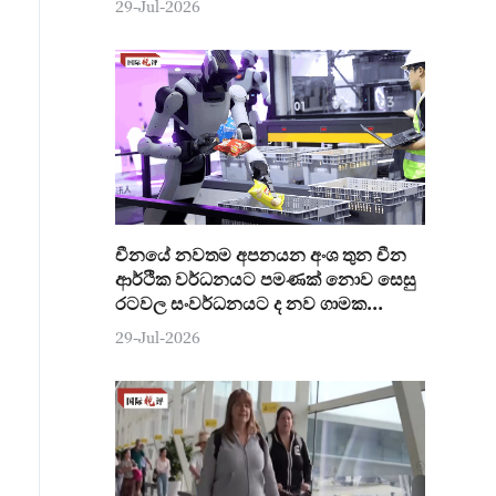
29-Jul-2026
චීනයේ නවතම අපනයන අංශ තුන චීන
ආර්ථික වර්ධනයට පමණක් නොව සෙසු
රටවල සංවර්ධනයට ද නව ගාමක
ශක්තියක්
29-Jul-2026