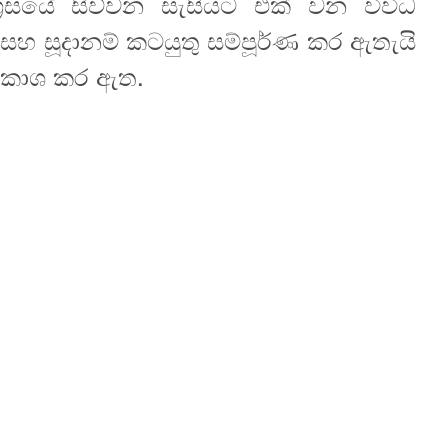
‍රසයේ සිව්වන සැසියට එක් වන විවිධ
 සහ සූදානම් කටයුතු සම්පූර්ණ කර ඇතැයි
ප්‍රකාශ කර ඇත.