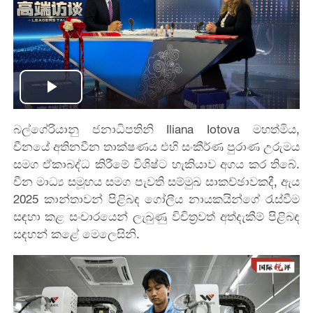
Play
බල්ගේරියානු ජනාධිපතිනි Iliana Iotova මහත්මිය,
Video
චීනයේ අතිනවීන තාක්ෂණය එහි සංකීර්ණ පුරාණ උරුමය
සමග ඒකාබද්ධ කිරීමේ විශිෂ්ට හැකියාව අගය කර තිබේ.
චීන මාධ්‍ය සමූහය සමග පැවති සම්මුඛ සාකච්ඡාවකදී, ඇය
2025 කාන්තාවන් පිළිබඳ ගෝලීය නායකයින්ගේ රැස්වීම
සඳහා කළ සංචාරයෙන් ලැබුණු විචිත්‍රවත් අත්දැකීම් පිළිබඳ
සඳහන් කළේ මෙලෙසිනි.