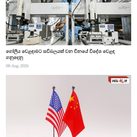
ගෝලීය වෙළඳාමට සවිබලයක් වන චීනයේ විදේශ වෙළඳ
ගනුදෙනු
08-Aug-2026