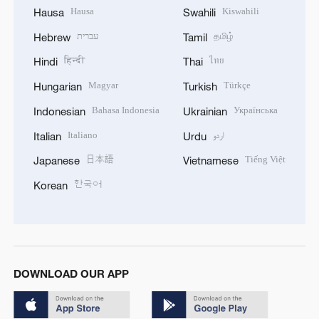
Hausa
Kiswahili
Hausa
Swahili
עברית
தமிழ்
Hebrew
Tamil
हिन्दी
ไทย
Hindi
Thai
Magyar
Türkçe
Hungarian
Turkish
Bahasa Indonesia
Українська
Indonesian
Ukrainian
Italiano
اردو
Italian
Urdu
日本語
Tiếng Việt
Japanese
Vietnamese
한국어
Korean
DOWNLOAD OUR APP