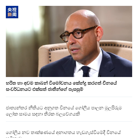
හරිත හා අවම කාබන් විමෝචනය කේන්ද්‍ර කරගත් චීනයේ
සංවර්ධනයට එක්සත් ජාතීන්ගේ පැසසුම්
ජාත්‍යන්තර නීතියට අනුගත චීනයේ ගෝලීය පාලන මුලපිරුම
ලෝක සාමය සඳහා තීරක බලවේගයකි
ගෝලීය නව තාක්ෂණයේ අනාගතය හැඩගැස්වීමේදී චීනයේ