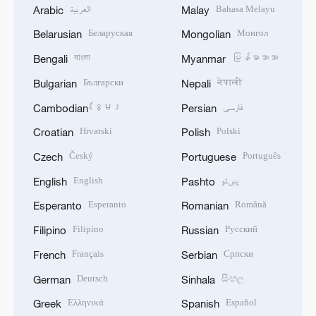
العربية
Bahasa Melayu
Arabic
Malay
Беларуская
Монгол
Belarusian
Mongolian
বাংলা
မြန်မာဘာသာ
Bengali
Myanmar
Български
नेपाली
Bulgarian
Nepali
ខ្មែរ
فارسی
Cambodian
Persian
Hrvatski
Polski
Croatian
Polish
Český
Português
Czech
Portuguese
English
پښتو
English
Pashto
Esperanto
Română
Esperanto
Romanian
Filipino
Русский
Filipino
Russian
Français
Српски
French
Serbian
Deutsch
සිංහල
German
Sinhala
Ελληνικά
Español
Greek
Spanish