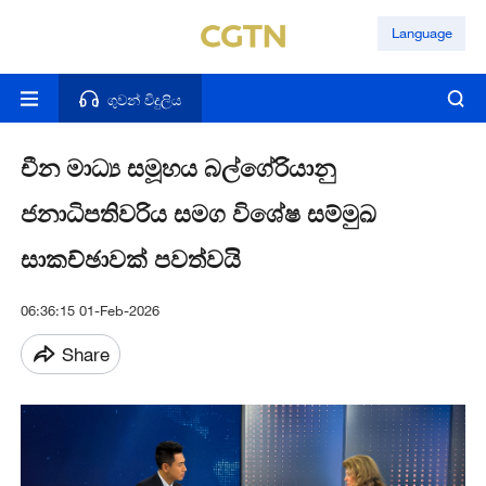
Language
ගුවන් විදුලිය
චීන මාධ්‍ය සමූහය බල්ගේරියානු
ජනාධිපතිවරිය සමග විශේෂ සම්මුඛ
සාකච්ඡාවක් පවත්වයි
06:36:15 01-Feb-2026
Share