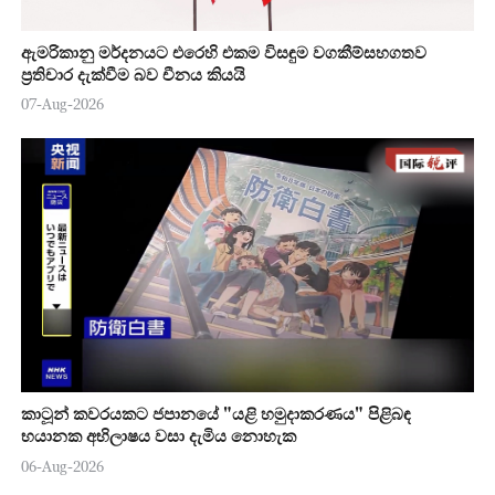
ඇමරිකානු මර්දනයට එරෙහි එකම විසඳුම වගකීම්සහගතව
ප්‍රතිචාර දැක්වීම බව චීනය කියයි
07-Aug-2026
කාටූන් කවරයකට ජපානයේ "යළි හමුදාකරණය" පිළිබඳ
භයානක අභිලාෂය වසා දැමිය නොහැක
06-Aug-2026