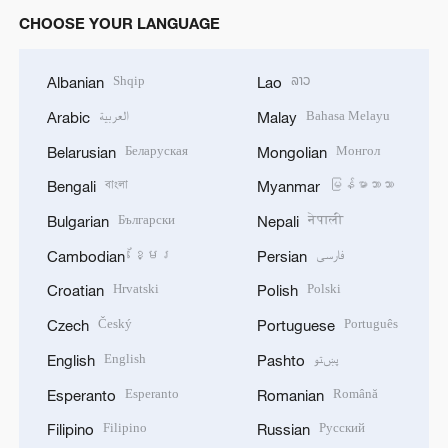
CHOOSE YOUR LANGUAGE
Shqip
ລາວ
Albanian
Lao
العربية
Bahasa Melayu
Arabic
Malay
Беларуская
Монгол
Belarusian
Mongolian
বাংলা
မြန်မာဘာသာ
Bengali
Myanmar
Български
नेपाली
Bulgarian
Nepali
ខ្មែរ
فارسی
Cambodian
Persian
Hrvatski
Polski
Croatian
Polish
Český
Português
Czech
Portuguese
English
پښتو
English
Pashto
Esperanto
Română
Esperanto
Romanian
Filipino
Русский
Filipino
Russian