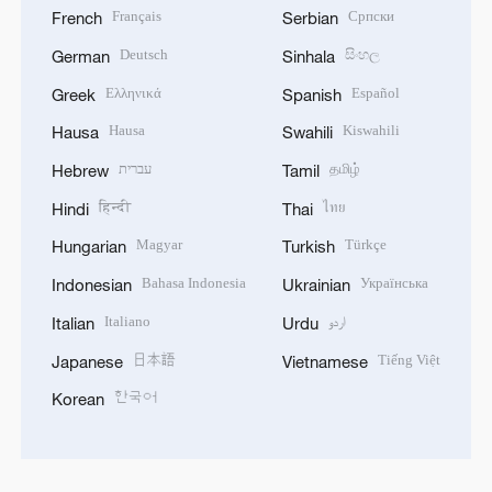
Français
Српски
French
Serbian
Deutsch
සිංහල
German
Sinhala
Ελληνικά
Español
Greek
Spanish
Hausa
Kiswahili
Hausa
Swahili
עברית
தமிழ்
Hebrew
Tamil
हिन्दी
ไทย
Hindi
Thai
Magyar
Türkçe
Hungarian
Turkish
Bahasa Indonesia
Українська
Indonesian
Ukrainian
Italiano
اردو
Italian
Urdu
日本語
Tiếng Việt
Japanese
Vietnamese
한국어
Korean