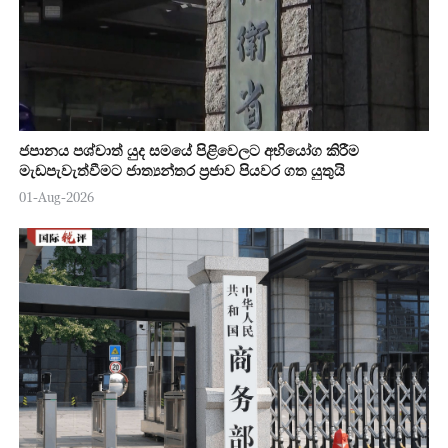
ජපානය පශ්චාත් යුද සමයේ පිළිවෙලට අභියෝග කිරීම
මැඩපැවැත්වීමට ජාත්‍යන්තර ප්‍රජාව පියවර ගත යුතුයි
01-Aug-2026