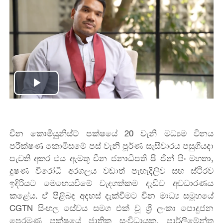
Play
Video
චීන කොමියුනිස්ට් පක්ෂයේ 20 වැනි මධ්‍යම විනය
පරීක්ෂණ කොමිසමේ පස් වැනි පූර්ණ සැසිවාරය පසුගියදා
පැවති අතර එය ඇමතූ චීන ජනාධිපති ෂී ජින් පිං මහතා,
දූෂණ විරෝධී අරගලය වඩාත් පැහැදිලිව සහ ස්ථිරව
ඉදිරියට මෙහෙයවීමේ වැදගත්කම දැඩිව අවධාරණය
කළේය. ඒ පිළිබඳ අදහස් දැක්වීමට
චීන මාධ්‍ය සමූහයේ
CGTN
සිංහල සේවය සමග එක් වූ
ශ්‍රී ලංකා පොදුජන
පෙරමුණ පක්ෂයේ ජාතික සංවිධායක, පාර්ලිමේන්තු