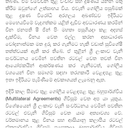
තිබිණ. එම විවේචන තුළ වංචාව සහ දූෂණය යන්න මතු
කිරීම ඔවුන්ගේ උත්සාහය විය. එවැනි ගෝලීය පසුබිමක්
තුළ දූෂණ විරෝධී අරගලය අඛණ්ඩව ඉදිරියට
මෙහෙයවීමේ වැදගත්කම යළිත් දැඩිව අවධාරණය කරමින්
චීන ජනපති ෂී ජින් පිං මහතා පසුගියදා කළ අදහස්
දැක්වීම, චීනය වෙත එල්ල කරන අසාධාරණ
චෝදනාත්මක මත දුරු කර ගැනීමට හැකි ‍වඩාත් සුවිශේෂී
තත්ත්වයක් ඇති කර තිබේ. ඒ තුළින් ශ්‍රී ලංකාව වැනි
සංවර්ධනය වෙමින් පවතින රටවල් වෙත තවත් චීන
ආයෝජකයින් ආකර්ෂණය කර ගැනීමටත්, ගෝලීය
වශයෙන් චීන සමාගම් සඳහා තරගකාරී වෙළඳපළ තුළ
ඉතා ඉදිරියට පැමිණීමේ අවකාශයත් ලැබෙනු ඇත.
ඉදිරි කාල සීමාව තුළ ගෝලීය වෙළඳපළ තුළ බහුපාර්ශ්වීය
(
Multilateral Agreements)
ගිවිසුම් වෙත අප යා යුතුය.
විශේෂයෙන් ශ්‍රී ලංකාව වැනි සංවර්ධනය වෙමින් පවතින
රටවල් එවැනි ගිවිසුම් වෙත යාම අත්‍යාවශ්‍ය වේ.
වර්තමානය තුළ චීනය සහ ආසියානු කලාපීය රටවල්
ඒකපාර්ශ්වීය ගිවිසුම් පසෙකලා බහුපාර්ශ්වීය ගිවිසුම්