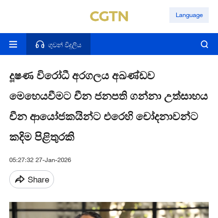
Language
ගුවන් විදුලිය
දූෂණ විරෝධී අරගලය අඛණ්ඩව
මෙහෙයවීමට චීන ජනපති ගන්නා උත්සාහය
චීන ආයෝජකයින්ට එරෙහි චෝදනාවන්ට
කදිම පිළිතුරකි
05:27:32 27-Jan-2026
Share