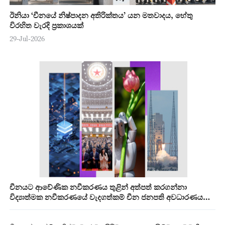
ඊනියා ‘චීනයේ නිෂ්පාදන අතිරික්තය’ යන මතවාදය, හේතු
විරහිත වැරදි ප්‍රකාශයක්
29-Jul-2026
චීනයට ආවේණික නවීකරණය තුළින් අත්පත් කරගන්නා
විද්‍යාත්මක නවීකරණයේ වැදගත්කම් චීන ජනපති අවධාරණය
කරයි