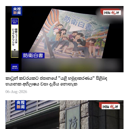
කාටූන් කවරයකට ජපානයේ "යළි හමුදාකරණය" පිළිබඳ
භයානක අභිලාෂය වසා දැමිය නොහැක
06-Aug-2026