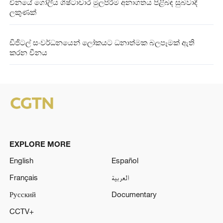
චීනයේ ගෝලීය ශිෂ්ටාචාර මුලපිරීම අනාගතය පිළිබඳ සුබවාදී
ලකුණක්
ඩිජිටල් සංවර්ධනයෙන් ලෝකයට ධනාත්මක බලපෑමක් ඇති
කරන චීනය
EXPLORE MORE
English
Español
Français
العربية
Русский
Documentary
CCTV+