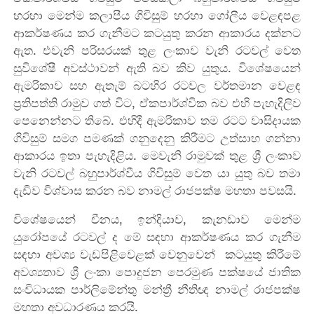
හරහා මෙන්ම කලාපීය ගිවිසුම් හරහා ගෝලීය වෙළඳපළ
ආකර්ෂණය කර ගැනීමට කටයුතු කරන ආකාරය දක්නට
ඇත. එවැනි පරිසරයක් තුළ ලංකාව වැනි රටවල් වෙත
සුවිශේෂී අවස්ථාවන් ඇති බව කිව යුතුය. විශේෂයෙන්
ඇමරිකාව සහ ඇතැම් බටහිර රටවල වර්තමාන වෙළඳ
ප්‍රතිපත්ති රාමුව ගත් විට, ඒකපාර්ශ්වික බව එහි පැහැදිලිව
පෙනෙන්නට තිබේ. එහිදී ඇමරිකාව තම රටට වාසිදායක
ගිවිසුම් සමග පමණක් ගනුදෙනු කිරීමට උත්සාහ ගන්නා
ආකාරය ඉතා පැහැදිළිය. මෙවැනි රාමුවක් තුළ ශ්‍රී ලංකාව
වැනි රටවල් බහුපාර්ශ්වීය ගිවිසුම් වෙත යා යුතු බව තමා
දැඩිව විශ්වාස කරන බව
නාමල් රාජපක්ෂ මහතා පවසයි.
විශේෂයෙන් චීනය, ඉන්දියාව, කැනඩාව මෙන්ම
යුරෝපයේ රටවල් ද මේ සඳහා ආකර්ෂණය කර ගැනීම
සඳහා අවශ්‍ය වැඩපිළිවෙළක් වෙනුවෙන් කටයුතු කිරීමේ
අවශ්‍යතාව
ශ්‍රී ලංකා පොදුජන පෙරමුණ පක්ෂයේ ජාතික
සංවිධායක පාර්ලිමේන්තු මන්ත්‍රී නීතිඥ නාමල් රාජපක්ෂ
මහතා අවධාරණය කරයි.