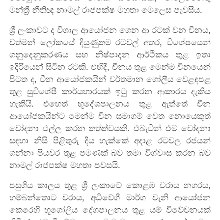
මන්ත්‍රී නීතිඥ නාමල් රාජපක්ෂ මහතා මෙලෙස පැවසීය.
ශ්‍රී ලංකාව‍ට ද විශාල ආයෝජන ගෙන ආ රටක් වන චීනය,
වත්මන් ලෝකයේ දියුණුතම රටවල් අතර, විශේෂයෙන්
ගනුදෙනුකරණය සහ නිෂ්පාදන ආර්ථිකය තුළ ඉතා
ඉදිරියෙන් සිටින රටකි. එහිදී, චීනය තුළ මෙන්ම චීනයෙන්
පිටත ද, චීන ආයෝජකයින් වර්තමාන ගෝලීය වෙළඳපළ
තුළ සුවිශේෂී කාර්යභාරයක් ඉටු කරන ආකාරය දැකිය
හැකියි. එහෙත් භූදේශපාලනය තුළ ඇත්තේ චීන
ආයෝජකයින්ට මෙන්ම චීන සමාගම් වෙත නොයෙකුත්
චෝදනා එල්ල කරන තත්ත්වයකි. එබැවින් එම චෝදනා
සඳහා නිසි පිළිතුරු දිය හැක්කේ අදාළ රටවල රජයන්
ගන්නා පියවර තුළ පමණක් බව තමා විශ්වාස කරන බව
නාමල් රාජපක්ෂ මහතා පවසයි.
පසුගිය කාලය තුළ ශ්‍රී ලංකාවේ කොළඹ වරාය නගරය,
හම්බන්තොට වරාය, අධිවේගී මාර්ග වැනි ආයෝජන
කෙ‍රෙහි භූගෝලීය දේශපාලනය තුළ යම් විවේචනයක්