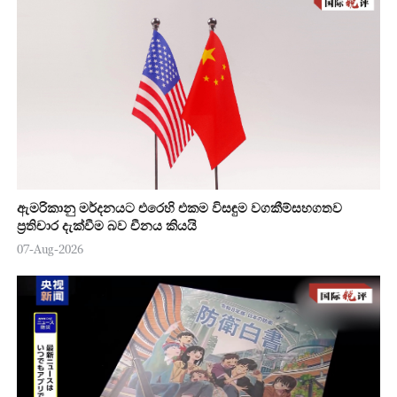
ඇමරිකානු මර්දනයට එරෙහි එකම විසඳුම වගකීම්සහගතව
ප්‍රතිචාර දැක්වීම බව චීනය කියයි
07-Aug-2026