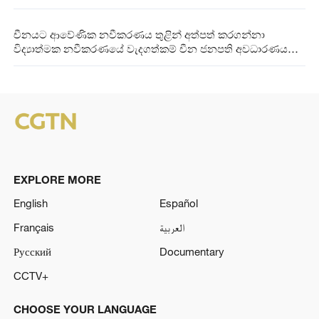
චීනයට ආවේණික නවීකරණය තුළින් අත්පත් කරගන්නා
විද්‍යාත්මක නවීකරණයේ වැදගත්කම් චීන ජනපති අවධාරණය
කරයි
EXPLORE MORE
English
Español
Français
العربية
Русский
Documentary
CCTV+
CHOOSE YOUR LANGUAGE