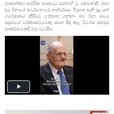
ජාත්‍යන්තර ආර්ථික සංසදයට සහභාගී වූ කෙනෙකි. තමා
දුටු චීනයේ සංවර්ධනයේ ආශ්චර්යය පිටුපස ඇති මූලයන්
ගවේෂණය කිරීමට උත්සාහ ගන්නා බව චීන මාධ්‍ය
සමූහයේ වාර්තාකරුවෙකු සමඟ සිදු කළ විශේෂ සම්මුඛ
සාකච්ඡාවකදී ඔහු පැවසීය.
Play
Video