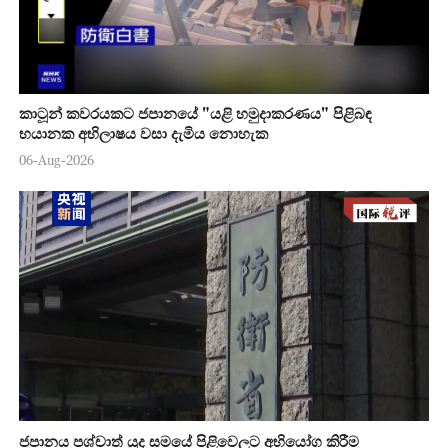
කාටූන් කවරයකට ජපානයේ "යළි හමුදාකරණය" පිළිබඳ
භයානක අභිලාෂය වසා දැමිය නොහැක
06-Aug-2026
ජපානය පශ්චාත් යුද සමයේ පිළිවෙලට අභියෝග කිරීම