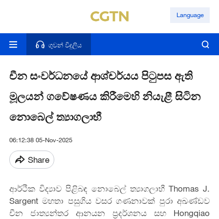
Language
ගුවන් විදුලිය
චීන සංවර්ධනයේ ආශ්චර්යය පිටුපස ඇති
මූලයන් ගවේෂණය කිරීමෙහි නියැළී සිටින
නොබෙල් ත්‍යාගලාභී
06:12:38 05-Nov-2025
Share
ආර්ථික විද්‍යාව පිළිබඳ නොබෙල් ත්‍යාගලාභී Thomas J.
Sargent මහතා පසුගිය වසර ගණනාවක් පුරා අඛණ්ඩව
චීන ජාත්‍යන්තර ආනයන ප්‍රදර්ශනය සහ Hongqiao