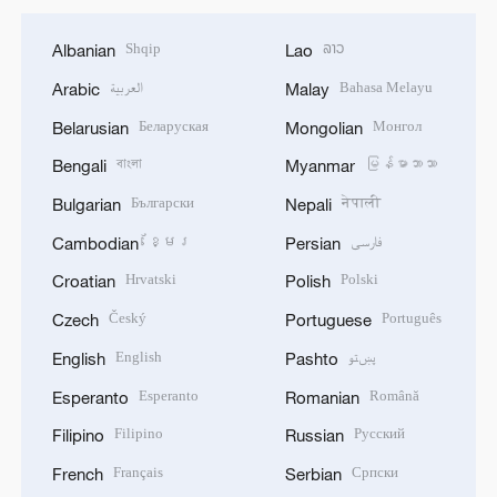
Shqip
ລາວ
Albanian
Lao
العربية
Bahasa Melayu
Arabic
Malay
Беларуская
Монгол
Belarusian
Mongolian
বাংলা
မြန်မာဘာသာ
Bengali
Myanmar
Български
नेपाली
Bulgarian
Nepali
ខ្មែរ
فارسی
Cambodian
Persian
Hrvatski
Polski
Croatian
Polish
Český
Português
Czech
Portuguese
English
پښتو
English
Pashto
Esperanto
Română
Esperanto
Romanian
Filipino
Русский
Filipino
Russian
Français
Српски
French
Serbian