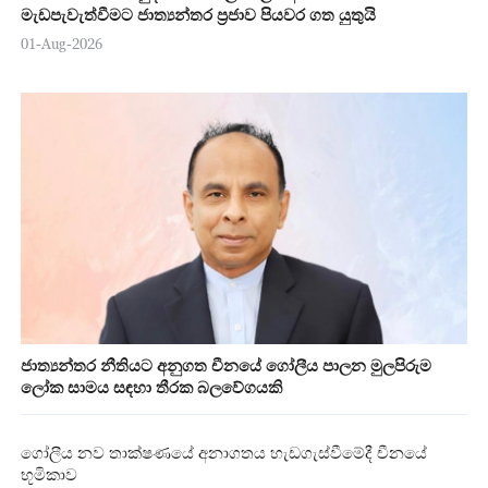
මැඩපැවැත්වීමට ජාත්‍යන්තර ප්‍රජාව පියවර ගත යුතුයි
01-Aug-2026
ජාත්‍යන්තර නීතියට අනුගත චීනයේ ගෝලීය පාලන මුලපිරුම
ලෝක සාමය සඳහා තීරක බලවේගයකි
ගෝලීය නව තාක්ෂණයේ අනාගතය හැඩගැස්වීමේදී චීනයේ
භූමිකාව