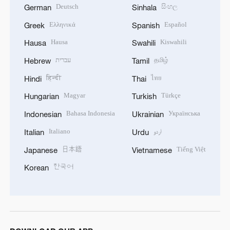
Deutsch
සිංහල
German
Sinhala
Ελληνικά
Español
Greek
Spanish
Hausa
Kiswahili
Hausa
Swahili
עברית
தமிழ்
Hebrew
Tamil
हिन्दी
ไทย
Hindi
Thai
Magyar
Türkçe
Hungarian
Turkish
Bahasa Indonesia
Українська
Indonesian
Ukrainian
Italiano
اردو
Italian
Urdu
日本語
Tiếng Việt
Japanese
Vietnamese
한국어
Korean