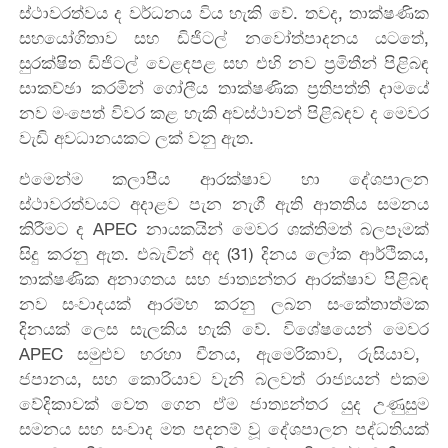
ස්ථාවරත්වය
ද
වර්ධනය
විය
හැකි
වේ
.
තවද
,
තාක්ෂණික
සහයෝගිතාව සහ
ඩිජිටල්
නවෝත්පාදන
ය
යටතේ
,
සුරක්ෂිත
ඩිජිටල්
වෙළඳපළ
සහ
එහි
නව
ප්‍රමිතීන්
පිළිබඳ
සාකච්ඡා
කරමින්
ගෝලීය
තාක්ෂණික
ප්‍රතිපත්ති
දාමයේ
නව
මංපෙත්
විවර
කළ
හැකි
අවස්ථාවන් පිළිබඳව ද
මෙවර
වැඩි අවධානයකට ලක් වනු ඇත.
එමෙන්ම
කලාපීය
ආරක්ෂාව
හා
දේශපාලන
ස්ථාවරත්වයට
අදාළව
පැන
නැගී
ඇති
ආතතිය
සමනය
කිරීමට
ද
APEC
නායකයින් මෙවර
ශක්තිමත්
බලපෑමක්
සිදු
කරනු
ඇත
.
එබැවින්
අද (31) දිනය
ලෝක
ආර්ථිකය
,
තාක්ෂණික
අනාගතය
සහ
ජාත්‍යන්තර
ආරක්ෂාව
පිළිබඳ
නව
සංවාදයක්
ආරම්භ
කරනු
ලබන
සංකේතාත්මක
දිනයක්
ලෙස
සැලකිය
හැකි
වේ
.
විශේෂයෙන්
මෙවර
APEC
සමුළුව
හරහා
චීනය
,
ඇමෙරිකාව
,
රුසියාව
,
ජපානය
,
සහ
කොරියාව
වැනි
බලවත්
රාජ්‍යයන්
එකම
වේදිකාවක්
වෙත
ගෙන
ඒම
ජාත්‍යන්තර
යුද
උණුසුම
සමනය
සහ
සංවාද
මත
පදනම්
වූ
දේශපාලන
පද්ධතියක්