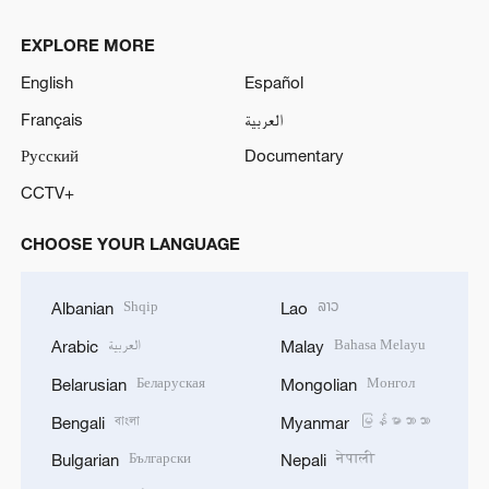
EXPLORE MORE
English
Español
Français
العربية
Русский
Documentary
CCTV+
CHOOSE YOUR LANGUAGE
Shqip
ລາວ
Albanian
Lao
العربية
Bahasa Melayu
Arabic
Malay
Беларуская
Монгол
Belarusian
Mongolian
বাংলা
မြန်မာဘာသာ
Bengali
Myanmar
Български
नेपाली
Bulgarian
Nepali