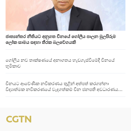
ජාත්‍යන්තර නීතියට අනුගත චීනයේ ගෝලීය පාලන මුලපිරුම
ලෝක සාමය සඳහා තීරක බලවේගයකි
ගෝලීය නව තාක්ෂණයේ අනාගතය හැඩගැස්වීමේදී චීනයේ
භූමිකාව
චීනයට ආවේණික නවීකරණය තුළින් අත්පත් කරගන්නා
විද්‍යාත්මක නවීකරණයේ වැදගත්කම් චීන ජනපති අවධාරණය
කරයි