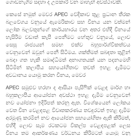
ගොඩනැගීම
සදහා
ද
උපකාරී
වන
මාහැඟි අවස්ථාවකි
.
කෙසේ නමුත්
මෙවර
APEC
වේදිකාව
තුළ
ප්‍රධාන
තීරක
බලවේගය
වනුයේ
ඇමෙරිකාව
සහ
චීනය
යන
වත්මන්
ලෝක
බලවතුන්ගේ
කාර්යභාරය
වන අතර
එහිදී
චීනයේ
හැසිරීම වඩාත් කැපී පෙනීමට හේතුව වනුයේ,
ලොව
සෙසු රාජ්‍යයන් සමඟ එක්ව බහුපාර්ශ්විකත්වය
වෙනුවෙන් ඔවුන් පෙනී සිටීමය. ශක්තිමත් සබඳතා තුළින්
බෙදා ගත හැකි සමෘද්ධිමත් අනාගතයක් යන පදනමෙහි
සිටිමින්
කලාපීය
සහයෝගිතාව
තවත්
ඉහළ දැමීමට
අවධානය
යොමු
කරන චීනය, මෙවර
APEC
සමුළුව හරහා ද
ආසියා
පැසිෆික්
වෙළඳ
මාර්ග
හා
බහුකලාපීය
ආයෝජන
අවස්ථා
ඉහළ දැමීම වෙනුවෙන්
නව
යෝජනා
ඉදිරිපත්
කරනු ඇත.
විශේෂයෙන්
ලෝකය
වෙත
චීන
වෙළඳ
පළ
විවෘතකරණය
තවදුරටත්
ඉහළ
දැමීම
අරමුණු
කරමින්
නව
ආයෝජන
සහයෝගිතා
ඇති
කිරීමත්
,
එහිදී ලොව
සෑම රටකටම විකල්ප
වෙළඳපළක්
ලෙස
චීනය
තම
ආකර්ෂණය
වර්ධනය
කිරීමටත්
යොමු වනු