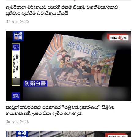
ඇමරිකානු මර්දනයට එරෙහි එකම විසඳුම වගකීම්සහගතව
ප්‍රතිචාර දැක්වීම බව චීනය කියයි
07-Aug-2026
කාටූන් කවරයකට ජපානයේ "යළි හමුදාකරණය" පිළිබඳ
භයානක අභිලාෂය වසා දැමිය නොහැක
06-Aug-2026