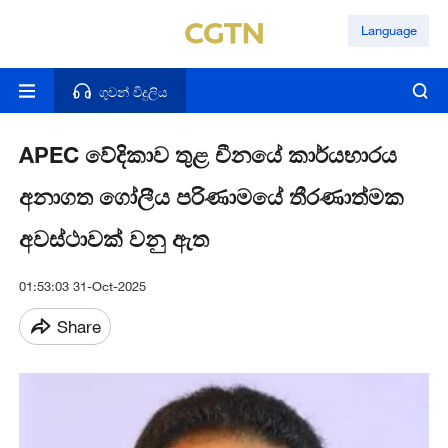
Language
ගුවන් විදුලිය
APEC වේදිකාව තුළ චීනයේ කාර්යභාරය
අනාගත ගෝලීය පරිණාමයේ තීරණාත්මක
අවස්ථාවක් වනු ඇත
01:53:03 31-Oct-2025
Share