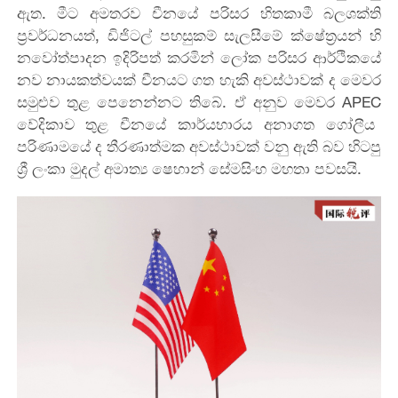
ඇත
.
මීට
අමතරව
චීනයේ
පරිසර
හිතකාමී බලශක්ති
ප්‍රවර්ධනයත්,
ඩිජිටල් පහසුකම්
සැලසීමේ
ක්ෂේත්‍රයන්
හි
නවෝත්පාදන
ඉදිරිපත්
කරමින්
ලෝක
පරිසර
ආර්ථිකයේ
නව
නායකත්වයක්
චීනයට
ගත
හැකි
අවස්ථාවක්
ද
මෙවර
සමුළුව
තුළ
පෙනෙන්නට
තිබේ
.
ඒ අනුව මෙවර
APEC
වේදිකාව තුළ චීනයේ කාර්යභාරය අනාගත ගෝලීය
පරිණාමයේ ද තීරණාත්මක අවස්ථාවක් වනු ඇති බව හිටපු
ශ්‍රී ලංකා මුදල් අමාත්‍ය ෂෙහාන් සේමසිංහ
මහතා
පවසයි
.