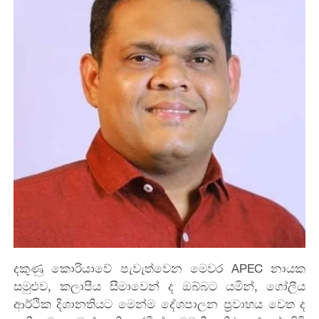
දකුණු
කොරියාවේ
පැවැත්වෙන
මෙවර
APEC
නායක
සමුළුව
,
කලාපීය
සීමාවෙන්
ද
ඔබ්බට
යමින්
,
ගෝලීය
ආර්ථික
දිශානතියට
මෙන්ම
දේශපාලන
ප්‍රවාහය
වෙත
ද