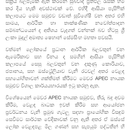
සක්‍රීය
බලපෑමක්
ඇති
කරමින්
සුබවාදී
ප්‍රතිඵල
රැසක්
හිමි
කර
දිය
හැකි
අවස්ථාවක්
වේ
.
එහිදී
ආසියා
පැසිෆික්
කලාපයට
මෙම
සමුළුව
වඩාත්
සුවිශේෂී
වන
අතර
එහි
සාමය
,
ආර්ථික
හා
තාක්ෂණික
නවෝත්පාදන
සම්බන්ධයෙන්
ද
අතිශය
වැදගත්
වන්නක්
බව හිටපු ශ්‍රී
ලංකා මුදල් අමාත්‍ය ෂෙහාන් සේමසිංහ
මහතා
පවසයි
.
වත්මන්
ලෝකයේ
ප්‍රධාන
ආර්ථික
බලවතුන්
වන
ඇමෙරිකාව
සහ
චීනය
ද
සමගින්
ආසියා
පැසිෆික්
කලාපයේ
සෙසු
බලවතුන්
වන
දකුණු
කොරියාව
,
ජපානය
,
සහ
ඔස්ට්‍රේලියාව
වැනි
රටවල්
අතර
වෙළඳ
සහයෝගිතාවන්
ශක්තිමත්
කිරීමට
මෙවර
APEC
නායක
සමුළුව
විශාල
කාර්යයභාරයක්
ඉටු
කරනු
ඇත
.
විශේෂයෙන්
මෙවර
APEC
නායක
සමුළුව
,
තීරු
බදු
අවම
කිරීම
,
වෙළඳ
බාධක
ඉවත්
කිරීම
සහ
ආයෝජන
ප්‍රවර්ධනය
වැනි
ප්‍රමුඛ
ගැටලු
සදහා
ප්‍රායෝගික
විසඳුම්
සෙවීමට
සාර්ථක
වේදිකාවක්
වනු
ඇති
අතර
ඒ
ඔස්සේ
ලෝක
වෙළඳපළ
මිල
ගණන්
සහ
සැපයුම්
පද්ධතීන්
හි