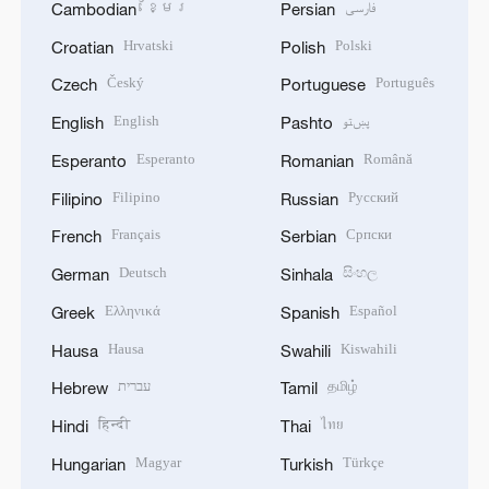
ខ្មែរ
فارسی
Cambodian
Persian
Hrvatski
Polski
Croatian
Polish
Český
Português
Czech
Portuguese
English
پښتو
English
Pashto
Esperanto
Română
Esperanto
Romanian
Filipino
Русский
Filipino
Russian
Français
Српски
French
Serbian
Deutsch
සිංහල
German
Sinhala
Ελληνικά
Español
Greek
Spanish
Hausa
Kiswahili
Hausa
Swahili
עברית
தமிழ்
Hebrew
Tamil
हिन्दी
ไทย
Hindi
Thai
Magyar
Türkçe
Hungarian
Turkish