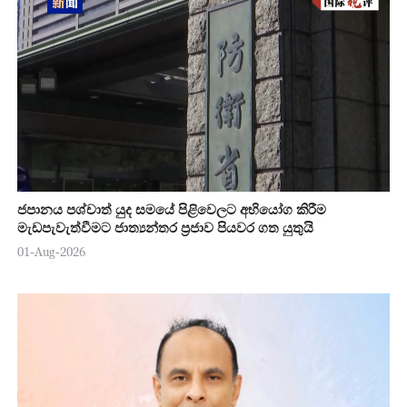
ජපානය පශ්චාත් යුද සමයේ පිළිවෙලට අභියෝග කිරීම
මැඩපැවැත්වීමට ජාත්‍යන්තර ප්‍රජාව පියවර ගත යුතුයි
01-Aug-2026