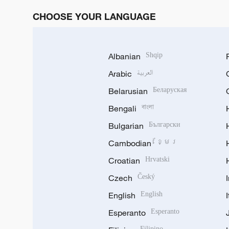
CHOOSE YOUR LANGUAGE
Albanian
Shqip
Arabic
العربية
Belarusian
Беларуская
Bengali
বাংলা
Bulgarian
Български
Cambodian
ខ្មែរ
Croatian
Hrvatski
Czech
Český
English
English
Esperanto
Esperanto
Filipino