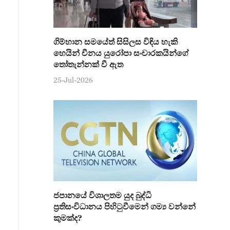
ගිම්හාන සමයේත් සිසිලස විඳිය හැකි
හෙයින් චීනය යුරෝපා සංචාරකයින්ගේ
තෝතැන්නක් වී ඇත
25-Jul-2026
ජපානයේ විශාලතම යුද බුද්ධි
ප්‍රතිසංවිධානය පිහිටුවීමෙන් ගම්‍ය වන්නේ
කුමක්ද?