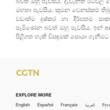
බවත් ඔහු පැවසීය. දැවැන්ත රටවල් 
මහතා පැවසීය. කුමන වෙනස්කම් තිබ
වඩාත්ම දුෂ්කර හා දීර්ඝතම 
පැමිණෙන බවත් ඔහු පැවසීය. ඉන් 
පිළිගත හැකි විසඳුමක් සොයා ගැනීමට 
EXPLORE MORE
English
Español
Français
العربية
Рус