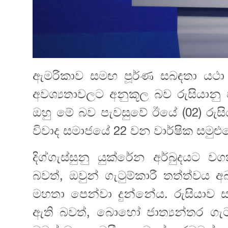
ඇමරිකාව සමඟ පූර්ණ සබඳතා යථා ත
අවශ්‍යතාවලට අනුකූල බව රුසියානු 
ඔහු මේ බව පැවසුවේ ඊයේ (02) රුසිය
විවාද සමාජයේ 22 වන වාර්ෂික සමුළු
දිග්ගැස්සුනු යුක්රේන අර්බුදයට 
බවත්, ඔවුන් ගැටුම්කාරී තත්ත්වය
මහතා පෙන්වා දුන්නේය. රුසියා
ඇති බවත්, බොහෝ ජාත්‍යන්තර ගැ