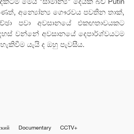
දෙකටම මෙය "සාමාන්‍ය" දෙයක් බව Putin
ුණත්, අන්‍යෝන්‍ය ගෞරවය පවතින තාක්,
සාකච්ඡා පවා අවසානයේ එකඟතාවයකට
අදහස් වන්නේ අවසානයේ දෙපාර්ශ්වයටම
හැකිවීම යැයි ද ඔහු පැවසීය.
ский
Documentary
CCTV+