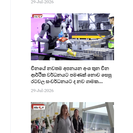
29-Jul-2026
චීනයේ නවතම අපනයන අංශ තුන චීන
ආර්ථික වර්ධනයට පමණක් නොව සෙසු
රටවල සංවර්ධනයට ද නව ගාමක
ශක්තියක්
29-Jul-2026