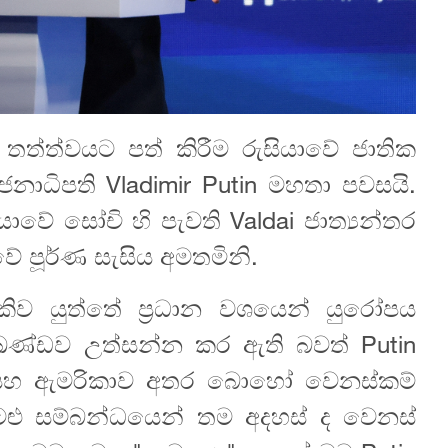
ත්ත්වයට පත් කිරීම රුසියාවේ ජාතික
ජනාධිපති Vladimir Putin මහතා පවසයි.
ාවේ සෝචි හි පැවති Valdai ජාත්‍යන්තර
වේ පූර්ණ සැසිය අමතමිනි.
වගකිව යුත්තේ ප්‍රධාන වශයෙන් යුරෝපය
 අඛණ්ඩව උත්සන්න කර ඇති බවත් Putin
ව සහ ඇමරිකාව අතර බොහෝ වෙනස්කම්
ටළු සම්බන්ධයෙන් තම අදහස් ද වෙනස්