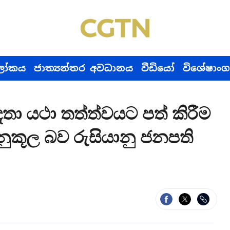
ෝකය
ජාත්‍යන්තර අවධානය
වීඩියෝ
විශේෂාංග
ා යථා තත්ත්වයට පත් කිරීම
නුකූල බව රුසියානු ජනපති