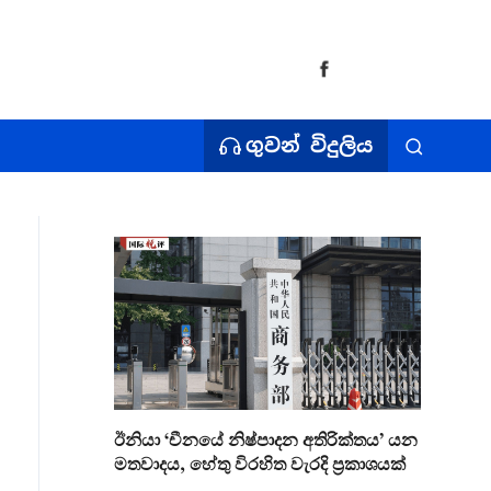
ගුවන් විදුලිය
ඊනියා ‘චීනයේ නිෂ්පාදන අතිරික්තය’ යන
මතවාදය, හේතු විරහිත වැරදි ප්‍රකාශයක්