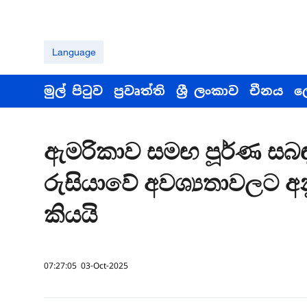
Language
මුල් පිටුව
ප්‍රවෘත්ති
ශ්‍රී ලංකාව
චීනය
ල
ඇමරිකාව සමඟ පූර්ණ සබඳත
රුසියාවේ අවශ්‍යතාවලට අ
කියයි
07:27:05 03-Oct-2025