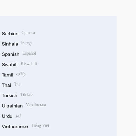
Serbian
Српски
Sinhala
සිංහල
Spanish
Español
Swahili
Kiswahili
Tamil
தமிழ்
Thai
ไทย
Turkish
Türkçe
Ukrainian
Українська
Urdu
اردو
Vietnamese
Tiếng Việt