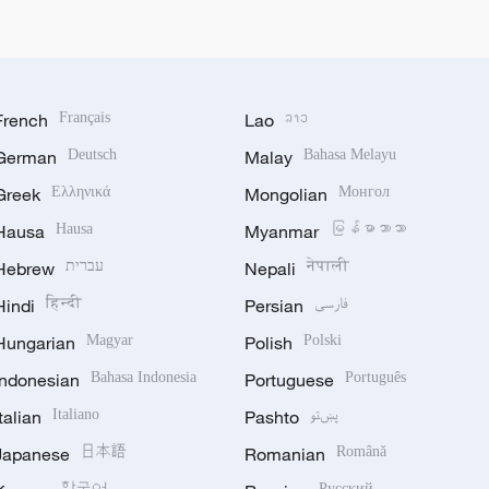
French
Français
Lao
ລາວ
German
Deutsch
Malay
Bahasa Melayu
Greek
Ελληνικά
Mongolian
Монгол
Hausa
Hausa
Myanmar
မြန်မာဘာသာ
Hebrew
עברית
Nepali
नेपाली
Hindi
हिन्दी
Persian
فارسی
Hungarian
Magyar
Polish
Polski
Indonesian
Bahasa Indonesia
Portuguese
Português
Italian
Italiano
Pashto
پښتو
Japanese
日本語
Romanian
Română
한국어
Русский