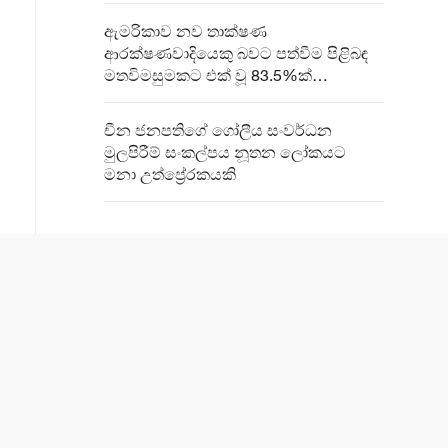
ඇමරිකාව නව තාක්ෂණ
ආරක්ෂණවාදියෙකු බවට පත්වීම පිළිබඳ
මතවිමසුමකට එක් වූ 83.5%ක්
කනස්සල්ලෙන්
චීන ජනපතිගේ ගෝලීය සංවර්ධන
මුලපිරීම් සංකල්පය නූතන ලෝකයට
මනා උත්ප්‍රේරකයකි