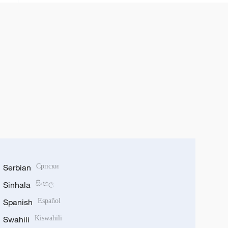
Serbian
Српски
Sinhala
සිංහල
Spanish
Español
Swahili
Kiswahili