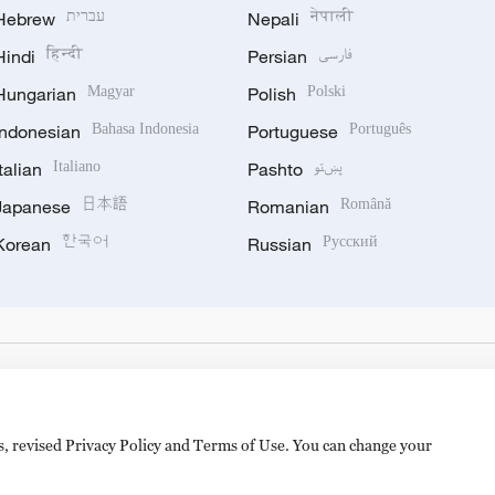
Hebrew
עברית
Nepali
नेपाली
Hindi
हिन्दी
Persian
فارسی
Hungarian
Magyar
Polish
Polski
Indonesian
Bahasa Indonesia
Portuguese
Português
Italian
Italiano
Pashto
پښتو
Japanese
日本語
Romanian
Română
Korean
한국어
Russian
Русский
es, revised Privacy Policy and Terms of Use. You can change your