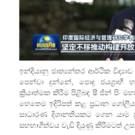
ඉන්දියානු ජාත්‍යන්තර ආර්ථික විද්
පෙන්වා දුන්නේ, පොදු ජයග්‍රා
ක්‍රියාත්මක කිරීම පිළිබඳ ෂී ජින් 
හෙතෙම ඉදිරිපත් කළ ප්‍රධාන ගෝලී
සාධාරණ දිශානතියකට ගෙන යාම 
සහභාගීත්වය වැඩි දියුණු කිරීමටත් 