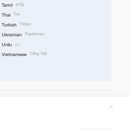
Tamil
தமிழ்
Thai
ไทย
Turkish
Türkçe
Ukrainian
Українська
Urdu
اردو
Vietnamese
Tiếng Việt