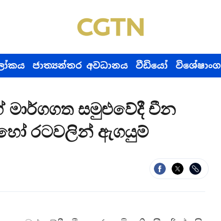
ෝකය
ජාත්‍යන්තර අවධානය
වීඩියෝ
විශේෂාංග
ේ මාර්ගගත සමුළුවේදී චීන
 රටවලින් ඇගයුම්