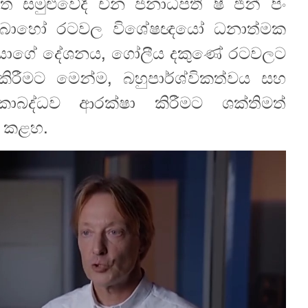
ත සමුළුවේදී චීන ජනාධිපති ෂී ජින් පිං
ව බොහෝ රටවල විශේෂඥයෝ ධනාත්මක
පතිවරයාගේ දේශනය, ගෝලීය දකුණේ රටවලට
ිරීමට මෙන්ම, බහුපාර්ශ්විකත්වය සහ
කාබද්ධව ආරක්ෂා කිරීමට ශක්තිමත්
් කළහ.