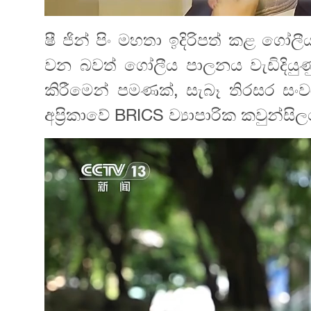
ෂී ජින් පිං මහතා ඉදිරිපත් කළ ගෝලී
වන බවත් ගෝලීය පාලනය වැඩිදියුණු
කිරීමෙන් පමණක්, සැබෑ තිරසර සං
අප්‍රිකාවේ BRICS ව්‍යාපාරික කවුන්