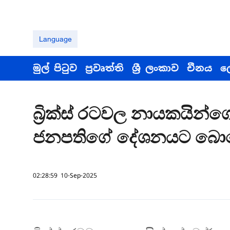
Language
මුල් පිටුව
ප්‍රවෘත්ති
ශ්‍රී ලංකාව
චීනය
ල
බ්‍රික්ස් රටවල නායකයින්ග
ජනපතිගේ දේශනයට බොහෝ
02:28:59 10-Sep-2025