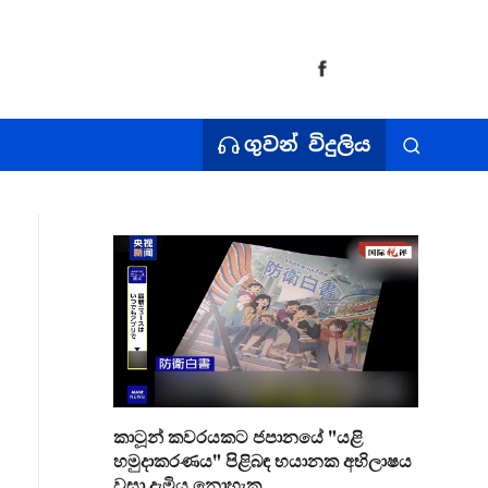
ගුවන් විදුලිය
කාටූන් කවරයකට ජපානයේ "යළි
හමුදාකරණය" පිළිබඳ භයානක අභිලාෂය
වසා දැමිය නොහැක