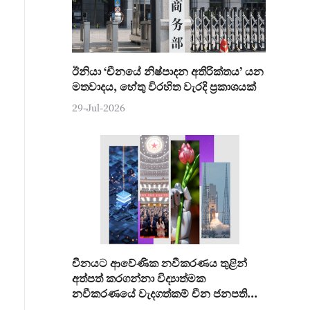
ඊනියා ‘චීනයේ නිෂ්පාදන අතිරික්තය’ යන
මතවාදය, හේතු විරහිත වැරදි ප්‍රකාශයක්
29-Jul-2026
චීනයට ආවේණික නවීකරණය තුළින්
අත්පත් කරගන්නා විද්‍යාත්මක
නවීකරණයේ වැදගත්කම් චීන ජනපති
අවධාරණය කරයි