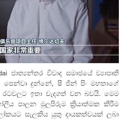
ai ජාත්‍යන්තර විවාද සමාජයේ ව්‍යාපෘති
 පෙන්වා දුන්නේ, ෂී ජින් පිං මහතාගේ
 රටවලට ඉතා වැදගත් වන බවයි. මෙම
ලීය පාලන මුලපිරුම ක්‍රියාත්මක කිරීම
 ලෝකයට සැලකිය යුතු දායකත්වයක් ලබා