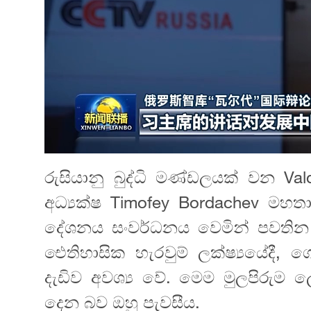
රුසියානු බුද්ධි මණ්ඩලයක් වන Vald
අධ්‍යක්ෂ Timofey Bordachev මහතා
දේශනය සංවර්ධනය වෙමින් පවතින
ඓතිහාසික හැරවුම් ලක්ෂ්‍යයේදී, ගෝ
දැඩිව අවශ්‍ය වේ. මෙම මුලපිරුම
දෙන බව ඔහු පැවසීය.