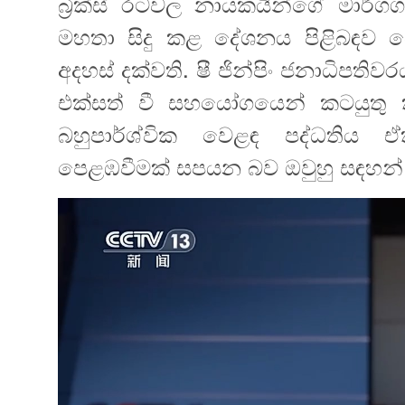
බ්‍රික්ස් රටවල නායකයින්ගේ මාර්ගග
මහතා සිදු කළ දේශනය පිළිබඳ
අදහස් දක්වති. ෂී ජින්පිං ජනාධි
එක්සත් වී සහයෝගයෙන් කටයුතු ක
බහුපාර්ශ්වික වෙළඳ පද්ධතිය ඒ
පෙළඹවීමක් සපයන බව ඔවුහු සඳහන