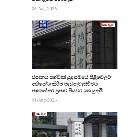
06-Aug-2026
ජපානය පශ්චාත් යුද සමයේ පිළිවෙලට
අභියෝග කිරීම මැඩපැවැත්වීමට
ජාත්‍යන්තර ප්‍රජාව පියවර ගත යුතුයි
01-Aug-2026