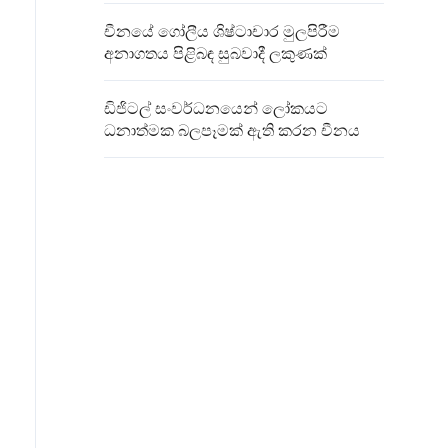
චීනයේ ගෝලීය ශිෂ්ටාචාර මුලපිරීම
අනාගතය පිළිබඳ සුබවාදී ලකුණක්
ඩිජිටල් සංවර්ධනයෙන් ලෝකයට
ධනාත්මක බලපෑමක් ඇති කරන චීනය