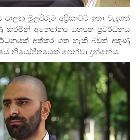
ය පාලන මුලපිරුම අප්‍රිකාවට ඉතා වැදගත්
 කරමින් අන්‍යෝන්‍ය යහපත ප්‍රවර්ධනය
වර්ධනයක් අත්කර ගත හැකි බවත් දකුණු
සිලයේ නියෝජිතයෙක් පෙන්වා දුන්නේය.