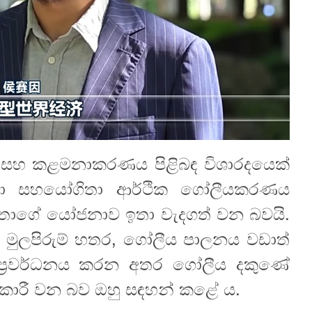
‍යාව සහ කළමනාකරණය පිළිබඳ විශාරදයෙක්
හී හා සහයෝගිතා ආර්ථික ගෝලීයකරණය
පිං මහතාගේ යෝජනාව ඉතා වැදගත් වන බවයි.
ය මුලපිරුම් හතර, ගෝලීය පාලනය වඩාත්
ප්‍රවර්ධනය කරන අතර ගෝලීය දකුණේ
උපකාරී වන බව ඔහු සඳහන් කළේ ය.