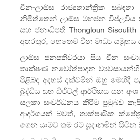
චීන-ලාඕස රාජ්‍යතාන්ත්‍රික සබඳත
නිමිත්තෙන් ලාඕස මහජන විප්ලවීය
සහ ජනාධිපති Thongloun Sisoulith
අතරතුර, හෙතෙම චීන මාධ්‍ය සමූහය 
ලාඕස ජනපතිවරයා සිය චීන සංචා
තාක්ෂණ නවෝත්පාදන ව්‍යවසායන්හි
පිළිබඳ අදහස් දක්වමින් ඔහු මෙහිදී 
බුද්ධිය සහ ඩිජිටල් ආර්ථිකය යන අංශ
සලකා සංවර්ධනය කිරීම ප්‍රමුඛව ක
ආදර්ශයක් බවත්, තාක්ෂණික ක්ෂේත
ගෙන යාමට තම රට සූදානමින් සිටින