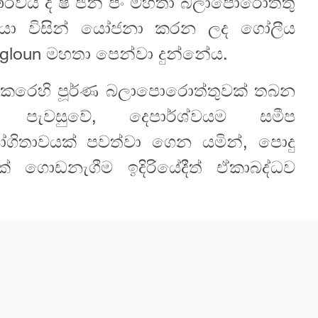
වය ද ෂී ජින් පිං මහතා බලාපොරොත්තු
වරයා විසින් යෝජනා කරන ලද ගෝලීය
hongloun මහතා පෙන්වා දුන්නේය.
කෙරෙහි පූර්ණ බලාපොරොත්තුවක් තබන
් පැවසුවේ, දෙපාර්ශ්වයම සමීප
ෝගිතාවයක් පවත්වා ගෙන යමින්, පොදු
ක් ගොඩනැගීම ඉදිරියේදීත් ඒකාබද්ධව