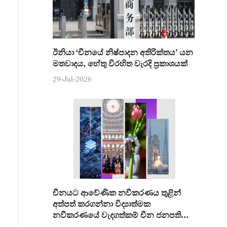
ඊනියා ‘චීනයේ නිෂ්පාදන අතිරික්තය’ යන
මතවාදය, හේතු විරහිත වැරදි ප්‍රකාශයක්
29-Jul-2026
චීනයට ආවේණික නවීකරණය තුළින්
අත්පත් කරගන්නා විද්‍යාත්මක
නවීකරණයේ වැදගත්කම් චීන ජනපති
අවධාරණය කරයි