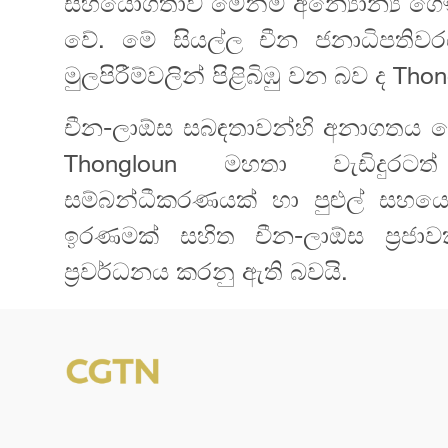
සහයෝගීතාව මෙන්ම අන්‍යෝන්‍ය ගෞර
වේ. මේ සියල්ල චීන ජනාධිපති
මුලපිරීම්වලින් පිළිබිඹු වන බව ද T
චීන-ලාඕස සබඳතාවන්හි අනාගතය 
Thongloun මහතා වැඩිදුරටත
සම්බන්ධීකරණයක් හා පුළුල් සහය
ඉරණමක් සහිත චීන-ලාඕස ප්‍රජාව
ප්‍රවර්ධනය කරනු ඇති බවයි.