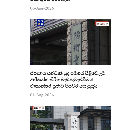
06-Aug-2026
ජපානය පශ්චාත් යුද සමයේ පිළිවෙලට
අභියෝග කිරීම මැඩපැවැත්වීමට
ජාත්‍යන්තර ප්‍රජාව පියවර ගත යුතුයි
01-Aug-2026