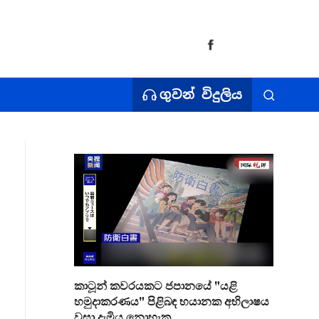
ගුවන් විදුලිය
කාටූන් කවරයකට ජපානයේ "යළි
හමුදාකරණය" පිළිබඳ භයානක අභිලාෂය
වසා දැමිය නොහැක