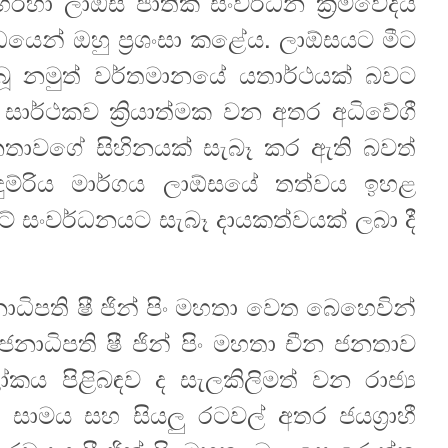
 හරහා ලාඕස ජාතික සංවර්ධන ක්‍රමවේදය
න්ධයෙන් ඔහු ප්‍රශංසා කළේය. ලාඕසයට මීට
තිබූ නමුත් වර්තමානයේ යතාර්ථයක් බවට
 සාර්ථකව ක්‍රියාත්මක වන අතර අධිවේගී
ජනතාවගේ සිහිනයක් සැබෑ කර ඇති බවත්
දුම්රිය මාර්ගය ලාඕසයේ තත්වය ඉහළ
 සංවර්ධනයට සැබෑ දායකත්වයක් ලබා දී
ධිපති ෂී ජින් පිං මහතා වෙත බෙහෙවින්
ති ජනාධිපති ෂී ජින් පිං මහතා චීන ජනතාව
 පිළිබඳව ද සැලකිලිමත් වන රාජ්‍ය
ාමය සහ සියලු රටවල් අතර ජයග්‍රාහී