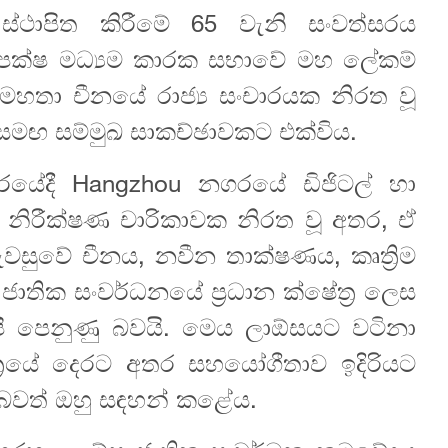
ා ස්ථාපිත කිරීමේ 65 වැනි සංවත්සරය
 පක්ෂ මධ්‍යම කාරක සභාවේ මහ ලේකම්
 මහතා චීනයේ රාජ්‍ය සංචාරයක නිරත වූ
සමඟ සම්මුඛ සාකච්ඡාවකට එක්විය.
රයේදී Hangzhou නගරයේ ඩිජිටල් හා
 නිරීක්ෂණ චාරිකාවක නිරත වූ අතර, ඒ
පැවසුවේ චීනය, නවීන තාක්ෂණය, කෘත්‍රිම
 ජාතික සංවර්ධනයේ ප්‍රධාන ක්ෂේත්‍ර ලෙස
ැපී පෙනුණු බවයි. මෙය ලාඕසයට වටිනා
්‍රයේ දෙරට අතර සහයෝගීතාව ඉදිරියට
 බවත් ඔහු සඳහන් කළේය.