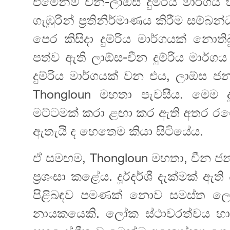
එමෙන්ම චීන-ලාඕස දුම්රිය මාර්ගය
ගැඹුරින් ප්‍රතිනිර්මාණය කිරීම සම්බ
පෙර කිසිදා දුම්රිය මාර්ගයක් නො
පත්ව ඇති ලාඕස-චීන දුම්රිය මාර්ගය
දුම්රිය මාර්ගයක් වන එය, ලාඕස 
Thongloun මහතා පැවසීය. මෙම 
මට්ටමක් කරා ළඟා කර ඇති අතර රටේ
ඇතැයි ද හෙතෙම කියා සිටියේය.
ඒ සමඟම, Thongloun මහතා, චීන ජනා
ප්‍රශංසා කළේය. දූර්දර්ශී දැක්මක් ඇ
පිළිබඳව පමණක් නොව සමස්ත ලෝකය
නායකයෙකි. ලෝක ස්ථාවරත්වය හා ස