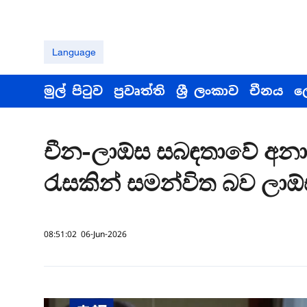
Language
මුල් පිටුව
ප්‍රවෘත්ති
ශ්‍රී ලංකාව
චීනය
ල
චීන-ලාඕස සබඳතාවේ අන
රැසකින් සමන්විත බව ලාඕ
08:51:02 06-Jun-2026