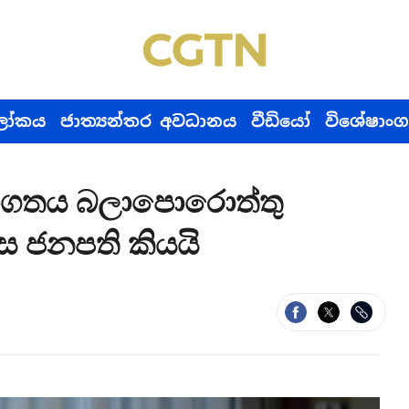
ෝකය
ජාත්‍යන්තර අවධානය
වීඩියෝ
විශේෂාංග
ාගතය බලා‍පොරොත්තු
ස ජනපති කියයි