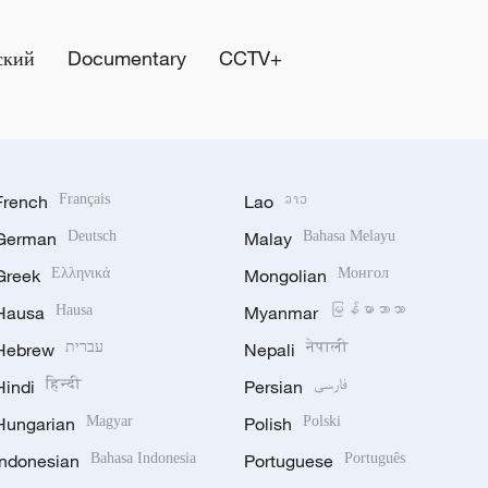
ский
Documentary
CCTV+
French
Français
Lao
ລາວ
German
Deutsch
Malay
Bahasa Melayu
Greek
Ελληνικά
Mongolian
Монгол
Hausa
Hausa
Myanmar
မြန်မာဘာသာ
Hebrew
עברית
Nepali
नेपाली
Hindi
हिन्दी
Persian
فارسی
Hungarian
Magyar
Polish
Polski
Indonesian
Bahasa Indonesia
Portuguese
Português