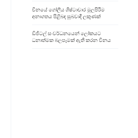
චීනයේ ගෝලීය ශිෂ්ටාචාර මුලපිරීම
අනාගතය පිළිබඳ සුබවාදී ලකුණක්
ඩිජිටල් සංවර්ධනයෙන් ලෝකයට
ධනාත්මක බලපෑමක් ඇති කරන චීනය