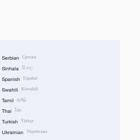
Serbian
Српски
Sinhala
සිංහල
Spanish
Español
Swahili
Kiswahili
Tamil
தமிழ்
Thai
ไทย
Turkish
Türkçe
Ukrainian
Українська