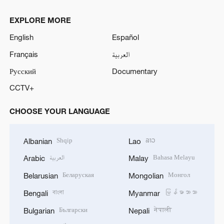
EXPLORE MORE
English
Español
Français
العربية
Русский
Documentary
CCTV+
CHOOSE YOUR LANGUAGE
Shqip
ລາວ
Albanian
Lao
العربية
Bahasa Melayu
Arabic
Malay
Беларуская
Монгол
Belarusian
Mongolian
বাংলা
မြန်မာဘာသာ
Bengali
Myanmar
Български
नेपाली
Bulgarian
Nepali