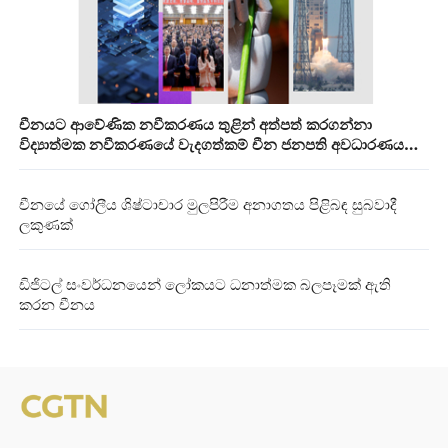
චීනයට ආවේණික නවීකරණය තුළින් අත්පත් කරගන්නා
විද්‍යාත්මක නවීකරණයේ වැදගත්කම් චීන ජනපති අවධාරණය
කරයි
චීනයේ ගෝලීය ශිෂ්ටාචාර මුලපිරීම අනාගතය පිළිබඳ සුබවාදී
ලකුණක්
ඩිජිටල් සංවර්ධනයෙන් ලෝකයට ධනාත්මක බලපෑමක් ඇති
කරන චීනය