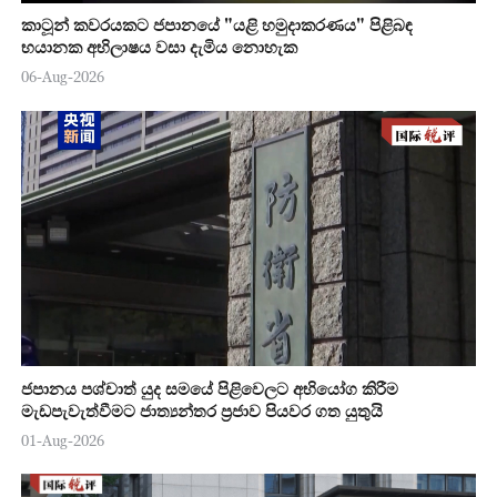
කාටූන් කවරයකට ජපානයේ "යළි හමුදාකරණය" පිළිබඳ
භයානක අභිලාෂය වසා දැමිය නොහැක
06-Aug-2026
ජපානය පශ්චාත් යුද සමයේ පිළිවෙලට අභියෝග කිරීම
මැඩපැවැත්වීමට ජාත්‍යන්තර ප්‍රජාව පියවර ගත යුතුයි
01-Aug-2026