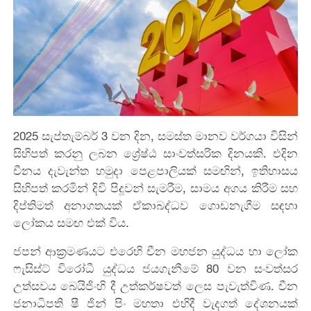
2025 සැප්තැම්බර් 3 වන දින, සමස්ත මානව වර්ගයා විසින්
සිහිපත් කරනු ලබන ශ්‍රේෂ්ඨ සාංවත්සරික දිනයකි. එදින
චීනය දැවැන්ත හමුදා පෙළපාලියක් සමඟින්, ඉතිහාසය
සිහිපත් කරමින් දිවි පිදූවන් සැමරීම, සාමය අගය කිරීම සහ
දිප්තිමත් අනාගතයක් ඒකාබද්ධව ගොඩනැගීම සඳහා
ලෝකය සමඟ එක් විය.
ජපන් ආක්‍රමණයට එරෙහි චීන මහජන යුද්ධය හා ලෝක
ෆැසිස්ට් විරෝධී යුද්ධය ජයගැනීමේ 80 වන සංවත්සර
උත්සවය බෙයිජිංහි දී උත්කර්ෂවත් ලෙස පැවැත්විණ. චීන
ජනාධිපති ෂී ජින් පිං මහතා එහිදී වැදගත් දේශනයක්