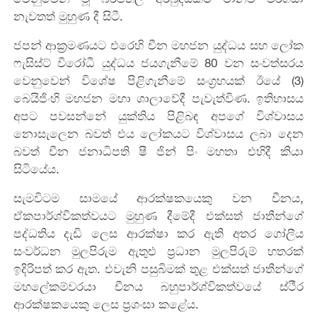
නැවතත් මුහුණ දී සිටී.
ජපන් ආක්‍රමණයට එරෙහි චීන මහජන යුද්ධය සහ ලෝක
ෆැසිස්ට් විරෝධී යුද්ධය ජයගැනීමේ 80 වන සංවත්සරය
වෙනුවෙන් විශේෂ පිළිගැනීමේ සංග්‍රහයක් ඊයේ (3)
බෙයිජිංහි මහජන මහා ශාලාවේදී පැවැත්විණ. ඉතිහාසය
අපට පවසන්නේ යුක්තිය පිළිබඳ අපගේ විශ්වාසය
නොසැලෙන බවත් එය ලෝකයට විශ්වාසය ලබා දෙන
බවත් චීන ජනාධිපති ෂී ජින් පිං මහතා එහිදී කියා
සිටියේය.
සැමවිටම සාමයේ ආරක්ෂකයෙකු වන චීනය,
ඒකපාර්ශ්විකත්වයට මුහුණ දීමේදී එක්සත් ජාතීන්ගේ
පද්ධතිය දැඩි ලෙස ආරක්ෂා කර ඇති අතර ගෝලීය
සංවර්ධන මුලපිරුම ඇතුළු ප්‍රධාන මුලපිරුම් හතරක්
ඉදිරිපත් කර ඇත. එවැනි පසුබිමක් තුළ එක්සත් ජාතීන්ගේ
මහලේකම්වරයා චීනය බහුපාර්ශ්විකත්වයේ ස්ථීර
ආරක්ෂකයෙකු ලෙස ප්‍රශංසා කළේය.