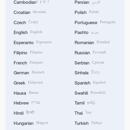
ខ្មែរ
فارسی
Cambodian
Persian
Hrvatski
Polski
Croatian
Polish
Český
Português
Czech
Portuguese
English
پښتو
English
Pashto
Esperanto
Română
Esperanto
Romanian
Filipino
Русский
Filipino
Russian
Français
Српски
French
Serbian
Deutsch
සිංහල
German
Sinhala
Ελληνικά
Español
Greek
Spanish
Hausa
Kiswahili
Hausa
Swahili
עברית
தமிழ்
Hebrew
Tamil
हिन्दी
ไทย
Hindi
Thai
Magyar
Türkçe
Hungarian
Turkish