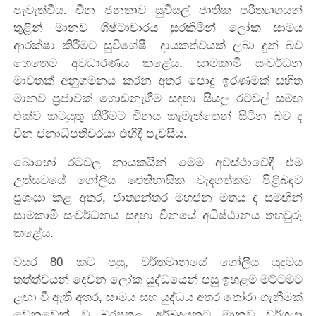
පැවැත්වීය. චීන ජනතාව සුවිසල් ජාතික පරිත්‍යාගයන්
තුළින් මානව ශිෂ්ටාචාරය සුරකිමින් ලෝක සාමය
ආරක්ෂා කිරීමට සුවිශේෂී දායකත්වයක් ලබා දුන් බව
හෙතෙම අවධාරණය කළේය. සාමකාමී සංවර්ධන
මාවතක් අනුගමනය කරන අතර පොදු ඉරණමක් සහිත
මානව ප්‍රජාවක් ගොඩනැගීම සඳහා සියලු රටවල් සමඟ
එක්ව කටයුතු කිරීමට චීනය කැමැත්තෙන් සිටින බව ද
චීන ජනාධිපතිවරයා එහිදී පැවසීය.
බොහෝ රටවල නායකයින් මෙම අවස්ථාවේදී එම
උත්සවයේ ගෝලීය ඓතිහාසික වැදගත්කම පිළිබඳව
ප්‍රශංසා කළ අතර, ජාත්‍යන්තර මහජන මතය ද සමඟින්
සාමකාමී සංවර්ධනය සඳහා චීනයේ අධිෂ්ඨානය තහවුරු
කළේය.
වසර 80 කට පසු, වර්තමානයේ ගෝලීය යුදමය
තත්ත්වයන් දෙවන ලෝක යුද්ධයෙන් පසු ඉහළම මට්ටමට
ළඟා වී ඇති අතර, සාමය සහ යුද්ධය අතර තෝරා ගැනීමක්
වෙනුවෙන් වූ බරපතල අර්බුදයකට මානව වර්ගයා