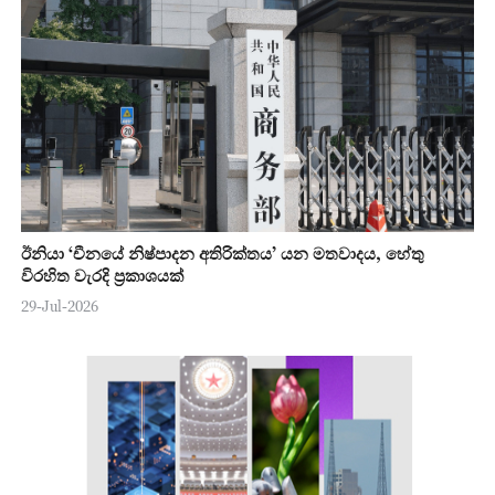
ඊනියා ‘චීනයේ නිෂ්පාදන අතිරික්තය’ යන මතවාදය, හේතු
විරහිත වැරදි ප්‍රකාශයක්
29-Jul-2026