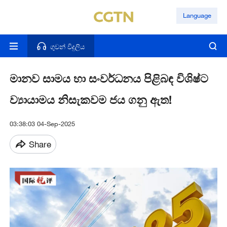
Language
ගුවන් විදුලිය
මානව සාමය හා සංවර්ධනය පිළිබඳ විශිෂ්ට
ව්‍යායාමය නිසැකවම ජය ගනු ඇත!
03:38:03 04-Sep-2025
Share