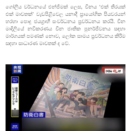
ගෝලීය වර්ධනයේ එන්ජිමක් ලෙස, චීනය ‘එක් තීරයක්
එක් මාවතක්’ වැඩපිළිවෙල යනාදී ප්‍රායෝගික පියවරයන්
හරහා පොදු ජයග්‍රාහී සංවර්ධනය ප්‍රවර්ධනය කරයි. චීන
මාදිලියේ නවීකරණය චීන ජාතික පුනර්ජීවනය සඳහා
මාර්ගයක් පමණක් නොව, ලෝක සාමය ප්‍රවර්ධනය කිරීම
සඳහා සාධාරණ මාවතක් ද වේ.