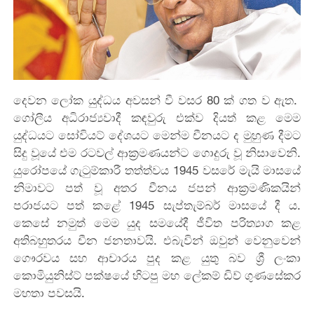
දෙවන ලෝක යුද්ධය අවසන් වී වසර 80 ක් ගත ව ඇත.
ගෝලීය අධිරාජ්‍යවාදී කඳවුරු එක්ව දියත් කළ මෙම
යුද්ධයට සෝවියට් දේශයට මෙන්ම චීනයට ද මුහුණ දීමට
සිදු වූයේ එම රටවල් ආක්‍රමණයන්ට ගොදුරු වූ නිසාවෙනි.
යුරෝපයේ ගැටුම්කාරී තත්ත්වය 1945 වසරේ මැයි මාසයේ
නිමාවට පත් වූ අතර චීනය ජපන් ආක්‍රමණිකයින්
පරාජයට පත් කළේ 1945 සැප්තැම්බර් මාසයේ දී ය.
කෙසේ නමුත් මෙම යුද සමයේදී ජීවිත පරිත්‍යාග කළ
අතිබහුතරය චීන ජනතාවයි. එබැවින් ඔවුන් වෙනුවෙන්
ගෞරවය සහ ආචාරය පුද කළ යුතු බව ශ්‍රී ලංකා
කොමියුනිස්ට් පක්ෂයේ හිටපු මහ ලේකම් ඩිව් ගුණසේකර
මහතා පවසයි.