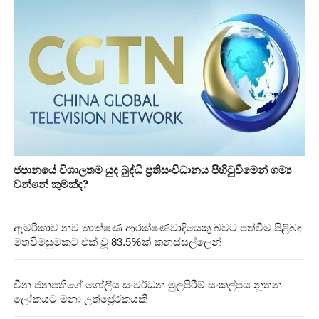
ජපානයේ විශාලතම යුද බුද්ධි ප්‍රතිසංවිධානය පිහිටුවීමෙන් ගම්‍ය
වන්නේ කුමක්ද?
ඇමරිකාව නව තාක්ෂණ ආරක්ෂණවාදියෙකු බවට පත්වීම පිළිබඳ
මතවිමසුමකට එක් වූ 83.5%ක් කනස්සල්ලෙන්
චීන ජනපතිගේ ගෝලීය සංවර්ධන මුලපිරීම් සංකල්පය නූතන
ලෝකයට මනා උත්ප්‍රේරකයකි