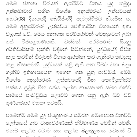
මෙම ජනතා වීරයන් ඇගයීමට චීනය යුද හමුදා
උත්තමාචාර සහිත විශේෂ අනුස්මරණ උත්සවයක්
හෙට(03) දිනයේදී බෙයිජිංහිදී පැවැත්වීමට නියමිත ය.
මෙම අනුස්මරණ උත්සවය ‍‍‍‍ඓතිහාසික වශයෙන් ඉතා
වැදගත් වේ. මෙය අනාගත පරම්පරාවන් වෙනුවෙන් ලබා
ගත් විජයග්‍රහණයකි. වත්මන් පරම්පරාව සියලු
අයිතිවාසිකම් භුක්ති විඳිමින් සිටින්නේ, යුද්ධයේදී ජීවිත
කැප කරමින් විරුවන් චීනය ආරක්ෂා කර ගැනීමට කටයුතු
කළ නිසාවෙනි. යුද්ධයක් යළි ඇති නොවීමට වගා බලා
ගැනීම ඉතිහාසයෙන් ඉගෙන ගත යුතු පාඩමයි. මෙම
විශේෂ අනුස්මරණ උත්සවයේදී චීන කොමියුනිස්ට්
පක්ෂය ප්‍රමුඛ චීන රජය ලෝක නායකයන් සමග එක්ව
සාමයේ පණිවුඩය ලොවට ගෙන යනු ඇති බව ඩිව්
ගුණසේකර මහතා පවසයි.
එමෙන්ම මෙම යුද ජයග්‍රහණය සමරන මොහොත වනවිට
ලෝකයේ නව වාතාවරණයක් නිර්මාණය වෙමින් පවතී.
එනම් ලෝක රටාව ‍සහ ලෝක බලතුලනය වෙනස් වී