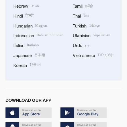
עברית
தமிழ்
Hebrew
Tamil
हिन्दी
ไทย
Hindi
Thai
Magyar
Türkçe
Hungarian
Turkish
Bahasa Indonesia
Українська
Indonesian
Ukrainian
Italiano
اردو
Italian
Urdu
日本語
Tiếng Việt
Japanese
Vietnamese
한국어
Korean
DOWNLOAD OUR APP