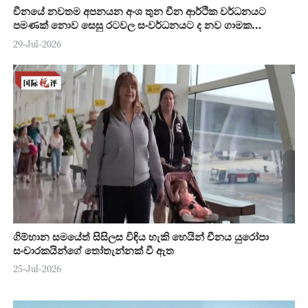
චීනයේ නවතම අපනයන අංශ තුන චීන ආර්ථික වර්ධනයට
පමණක් නොව සෙසු රටවල සංවර්ධනයට ද නව ගාමක
ශක්තියක්
29-Jul-2026
ගිම්හාන සමයේත් සිසිලස විඳිය හැකි හෙයින් චීනය යුරෝපා
සංචාරකයින්ගේ තෝතැන්නක් වී ඇත
25-Jul-2026