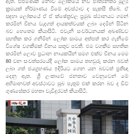
ඇත. එපමණක් නොව ලෝකයේ නව ජාත්‍යන්තර මූල්‍ය
ක්‍රමයක් නිර්මාණය වීමේ අවස්ථාව ද සැකසී තිබේ. ඒ
සඳහා ලෝකයේ ඒ ඒ ක්ෂේත්‍රවල ප්‍රමුඛ ස්ථානයට ගමන්
කරමින් චීනය වැදගත් දායකත්වයක් ලබා දෙමින් සිටින
බව හෙතෙම කියාසිටී. එවැනි සංවර්ධනයක් අඛණ්ඩව
සහතික කර ගනිමින් ලෝක සාමය අත්පත් කර ගැනීමේ
විශේෂ වගකීමක් චීනය සතුව පවතී. එම වගකීම සහතික
කරමින් ලොව ප්‍රධාන නායකයින් සමග එක්ව චීනය මෙම
80 වන සංවත්සරයේදී ලෝක සාමය තහවුරු කරන බවත්
ලබා ගත් ජයග්‍රහණය ඉදිරියට ගෙන යන බවටත් ප්‍රතිඥා
දෙනු ඇත. ශ්‍රී ලංකාවේ ජනතාව වෙනුවෙන් මේ
අභිමානවත් අවස්ථාවට සුබ පැතුම් එක් කරන බව ද ඩිව්
ගුණසේකර මහතා වැඩිදුරටත් කියාසිටී.