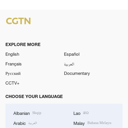
EXPLORE MORE
English
Español
Français
العربية
Русский
Documentary
CCTV+
CHOOSE YOUR LANGUAGE
Shqip
ລາວ
Albanian
Lao
العربية
Bahasa Melayu
Arabic
Malay