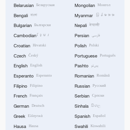
Беларуская
Монгол
Belarusian
Mongolian
বাংলা
မြန်မာဘာသာ
Bengali
Myanmar
Български
नेपाली
Bulgarian
Nepali
ខ្មែរ
فارسی
Cambodian
Persian
Hrvatski
Polski
Croatian
Polish
Český
Português
Czech
Portuguese
English
پښتو
English
Pashto
Esperanto
Română
Esperanto
Romanian
Filipino
Русский
Filipino
Russian
Français
Српски
French
Serbian
Deutsch
සිංහල
German
Sinhala
Ελληνικά
Español
Greek
Spanish
Hausa
Kiswahili
Hausa
Swahili