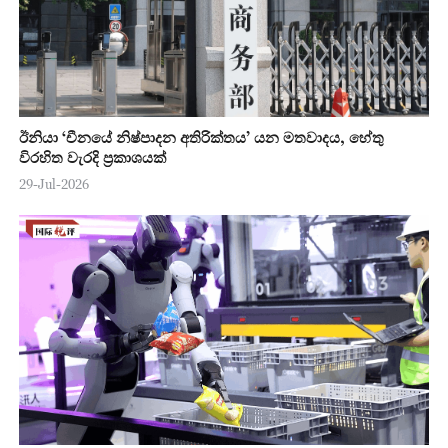
ඊනියා ‘චීනයේ නිෂ්පාදන අතිරික්තය’ යන මතවාදය, හේතු
විරහිත වැරදි ප්‍රකාශයක්
29-Jul-2026