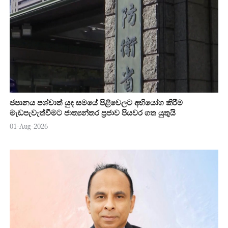
ජපානය පශ්චාත් යුද සමයේ පිළිවෙලට අභියෝග කිරීම
මැඩපැවැත්වීමට ජාත්‍යන්තර ප්‍රජාව පියවර ගත යුතුයි
01-Aug-2026