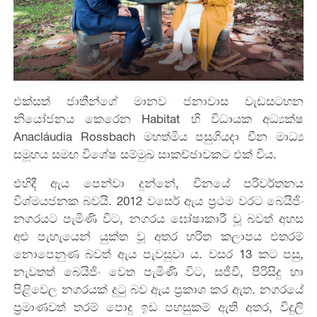
එක්සත් ජාතීන්ගේ මානව ජනාවාස වැඩසටහන
නියෝජනය කෙරෙන Habitat හි විධායක අධ්‍යක්ෂ
Anacláudia Rossbach මහත්මිය පසුගියදා චීන මාධ්‍ය
සමූහය සමඟ විශේෂ සම්මුඛ සාකච්ඡාවකට එක් විය.
එහිදී ඇය පෙන්වා දුන්නේ, චීනයේ පරිවර්තනය
විශ්මයජනක බවයි. 2012 වසෙර් ඇය ප්‍රථම වරට බෙයිජිං
නගරයට පැමිණි විට, නගරය ඝෝෂාකාරී වූ බවත් අහස
අළු පැහැයෙන් යුක්ත වූ අතර හරිත කලාපය එතරම්
නොපෙනුණ බවත් ඇය පැවසුවා ය. වසර 13 කට පසු,
නැවතත් බෙයිජිං වෙත පැමිණි විට, සජීවී, පිරිසිදු හා
පිළිවෙල නගරයක් දුටු බව ඇය ප්‍රකාශ කර ඇත. නගරයේ
ප්‍රමාණවත් තරම් පොදු ඉඩ පහසුකම් ඇති අතර, විදුලි