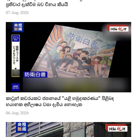
ප්‍රතිචාර දැක්වීම බව චීනය කියයි
07-Aug-2026
කාටූන් කවරයකට ජපානයේ "යළි හමුදාකරණය" පිළිබඳ
භයානක අභිලාෂය වසා දැමිය නොහැක
06-Aug-2026