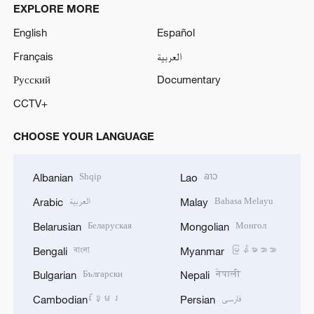
EXPLORE MORE
English
Español
Français
العربية
Русский
Documentary
CCTV+
CHOOSE YOUR LANGUAGE
Shqip
ລາວ
Albanian
Lao
العربية
Bahasa Melayu
Arabic
Malay
Беларуская
Монгол
Belarusian
Mongolian
বাংলা
မြန်မာဘာသာ
Bengali
Myanmar
Български
नेपाली
Bulgarian
Nepali
ខ្មែរ
فارسی
Cambodian
Persian