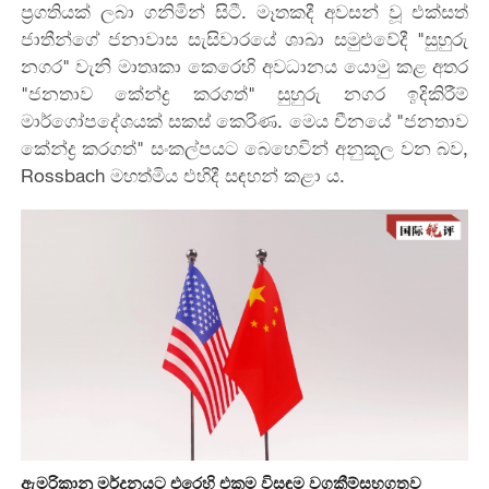
ප්‍රගතියක් ලබා ගනිමින් සිටී. මෑතකදී අවසන් වූ එක්සත්
ජාතීන්ගේ ජනාවාස සැසිවාරයේ ශාඛා සමුළුවේදී "සුහුරු
නගර" වැනි මාතෘකා කෙරෙහි අවධානය යොමු කළ අතර
"ජනතාව කේන්ද්‍ර කරගත්" සුහුරු නගර ඉදිකිරීම්
මාර්ගෝපදේශයක් සකස් කෙරිණ. මෙය චීනයේ "ජනතාව
කේන්ද්‍ර කරගත්" සංකල්පයට බෙහෙවින් අනුකූල වන බව,
Rossbach මහත්මිය එහිදී සඳහන් කළා ය.
ඇමරිකානු මර්දනයට එරෙහි එකම විසඳුම වගකීම්සහගතව