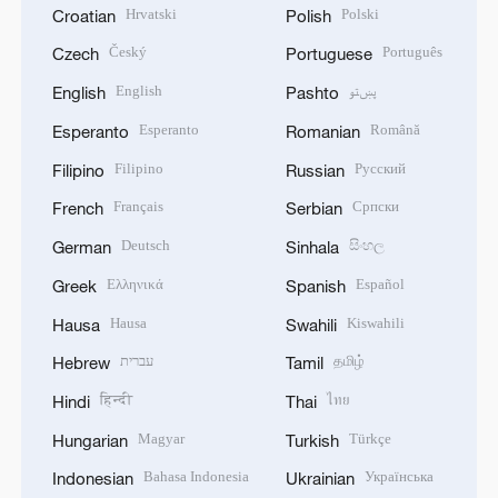
Hrvatski
Polski
Croatian
Polish
Český
Português
Czech
Portuguese
English
پښتو
English
Pashto
Esperanto
Română
Esperanto
Romanian
Filipino
Русский
Filipino
Russian
Français
Српски
French
Serbian
Deutsch
සිංහල
German
Sinhala
Ελληνικά
Español
Greek
Spanish
Hausa
Kiswahili
Hausa
Swahili
עברית
தமிழ்
Hebrew
Tamil
हिन्दी
ไทย
Hindi
Thai
Magyar
Türkçe
Hungarian
Turkish
Bahasa Indonesia
Українська
Indonesian
Ukrainian