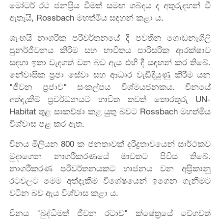
මෝටර් රථ ජනප්‍රිය වීමත් සමඟ ශබ්දය ද අතුරුදහන් වී
ඇතැයි, Rossbach මහත්මිය සඳහන් කළා ය.
ශැංහයි නාගරික පරිවර්තනයේ දී පවතින ගොඩනැගිලි
පුනර්ජීවනය කිරීම සහ භාවිතය පාරිසරික ආරක්ෂාව
සඳහා ඉතා වැදගත් වන බව ඇය එහි දී සඳහන් කර තිබේ.
නේවාසික ප්‍රජා සේවා සහ ආධාර වැඩිදියුණු කිරීම යන
"ජීවන ප්‍රජාව" සංකල්පය විශ්මයජනකය. චීනයේ
අත්දැකීම් ප්‍රවර්ධනයට භාවිත තවත් තොරතුරු UN-
Habitat තුළ සාකච්ඡා කළ යුතු බවට Rossbach මහත්මිය
විශ්වාස පළ කර ඇත.
චීනය මිලියන 800 ක ජනතාවක් දරිද්‍රතාවයෙන් සාර්ථකව
මුදාගෙන නාගරීකරණයේ මාවතට පිවිස තිබේ.
නාගරීකරණ පරිවර්තනයකට භාජනය වන අප්‍රිකානු
රටවලට මෙම අත්දැකීම විශේෂයෙන් ඉගෙන ගැනීමට
වටින බව ඇය විශ්වාස කළා ය.
චීනය "බුද්ධිමත් ජීවන රටාව" ක්ෂේත්‍රයේ වේගවත්