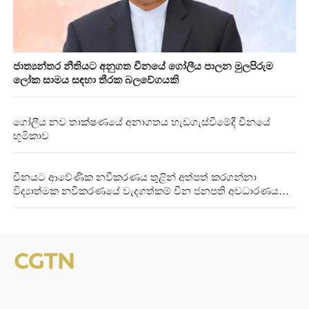
ජාත්‍යන්තර නීතියට අනුගත චීනයේ ගෝලීය පාලන මුලපිරුම
ලෝක සාමය සඳහා තීරක බලවේගයකි
ගෝලීය නව තාක්ෂණයේ අනාගතය හැඩගැස්වීමේදී චීනයේ
භූමිකාව
චීනයට ආවේණික නවීකරණය තුළින් අත්පත් කරගන්නා
විද්‍යාත්මක නවීකරණයේ වැදගත්කම් චීන ජනපති අවධාරණය
කරයි