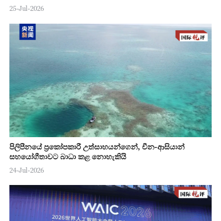
25-Jul-2026
පිලිපීනයේ ප්‍රකෝපකාරී උත්සාහයන්ගෙන්, චීන-ආසියාන්
සහයෝගීතාවට බාධා කළ නොහැකියි
24-Jul-2026