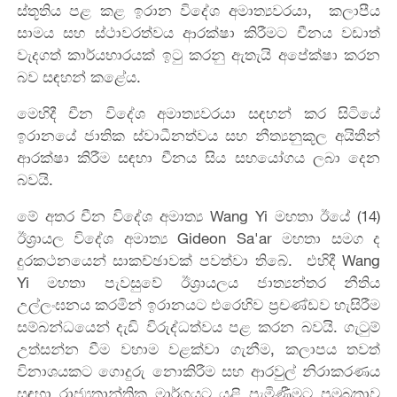
ස්තූතිය පළ කළ ඉරාන විදේශ අමාත්‍යවරයා, කලාපීය
සාමය සහ ස්ථාවරත්වය ආරක්ෂා කිරීමට චීනය වඩාත්
වැදගත් කාර්යභාරයක් ඉටු කරනු ඇතැයි අපේක්ෂා කරන
බව සඳහන් කළේය.
මෙහිදී චීන විදේශ අමාත්‍යවරයා සඳහන් කර සිටියේ
ඉරානයේ ජාතික ස්වාධීනත්වය සහ නීත්‍යනුකූල අයිතීන්
ආරක්ෂා කිරීම සඳහා චීනය සිය සහයෝගය ලබා දෙන
බවයි.
මේ අතර චීන විදේශ අමාත්‍ය Wang Yi මහතා ඊයේ (14)
ඊශ්‍රායල විදේශ අමාත්‍ය Gideon Sa'ar මහතා සමග ද
දුරකථනයෙන් සාකච්ඡාවක් පවත්වා තිබේ. එහිදී Wang
Yi මහතා පැවසුවේ ඊශ්‍රායලය ජාත්‍යන්තර නීතිය
උල්ලංඝනය කරමින් ඉරානයට එරෙහිව ප්‍රචණ්ඩව හැසිරීම
සම්බන්ධයෙන් දැඩි විරුද්ධත්වය පළ කරන බවයි. ගැටුම්
උත්සන්න වීම වහාම වළක්වා ගැනීම, කලාපය තවත්
විනාශයකට ගොදුරු නොකිරීම සහ ආරවුල් නිරාකරණය
සඳහා රාජ්‍යතාන්ත්‍රික මාර්ගයට යළි පැමිණීමට ප්‍රමුඛතාව