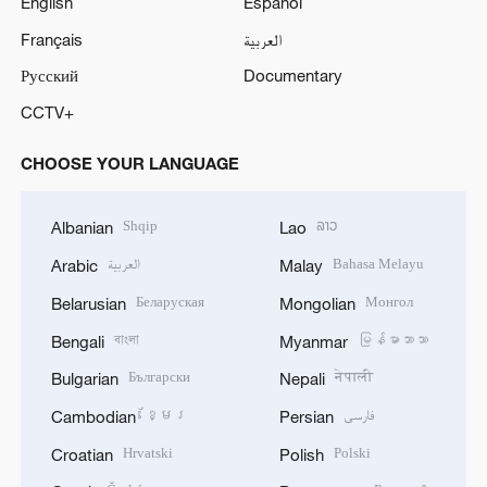
English
Español
Français
العربية
Русский
Documentary
CCTV+
CHOOSE YOUR LANGUAGE
Shqip
ລາວ
Albanian
Lao
العربية
Bahasa Melayu
Arabic
Malay
Беларуская
Монгол
Belarusian
Mongolian
বাংলা
မြန်မာဘာသာ
Bengali
Myanmar
Български
नेपाली
Bulgarian
Nepali
ខ្មែរ
فارسی
Cambodian
Persian
Hrvatski
Polski
Croatian
Polish