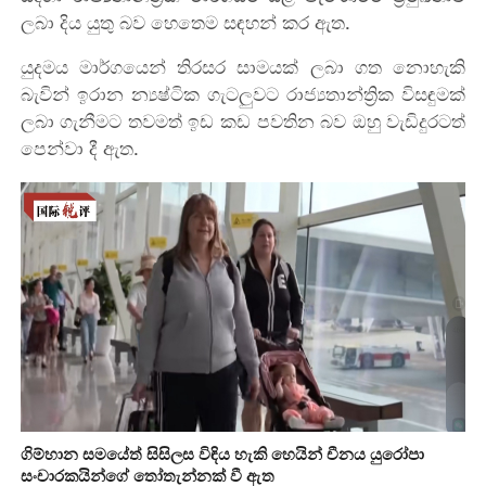
ලබා දිය යුතු බව හෙතෙම සඳහන් කර ඇත.
යුදමය මාර්ගයෙන් තිරසර සාමයක් ලබා ගත නොහැකි
බැවින් ඉරාන න්‍යෂ්ටික ගැටලුවට රාජ්‍යතාන්ත්‍රික විසඳුමක්
ලබා ගැනීමට තවමත් ඉඩ කඩ පවතින බව ඔහු වැඩිදුරටත්
පෙන්වා දී ඇත.
ගිම්හාන සමයේත් සිසිලස විඳිය හැකි හෙයින් චීනය යුරෝපා
සංචාරකයින්ගේ තෝතැන්නක් වී ඇත