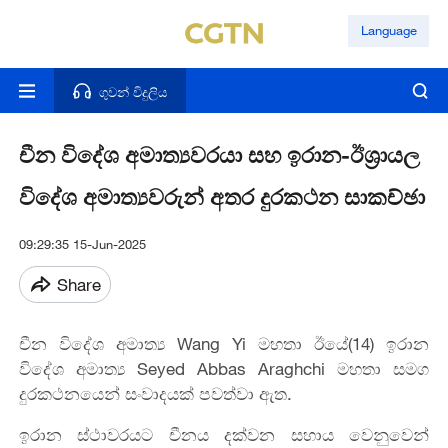
Language
ගුවන් විදුලිය
චීන විදේශ අමාත්‍යවරයා සහ ඉරාන-ඊශ්‍රායල
විදේශ අමාත්‍යවරුන් අතර දුරකථන සාකච්ඡා
09:29:35 15-Jun-2025
Share
චීන විදේශ අමාත්‍ය Wang Yi මහතා ඊයේ(14) ඉරාන
විදේශ අමාත්‍ය Seyed Abbas Araghchi මහතා සමග
දුරකථනයෙන් සංවාදයක් පවත්වා ඇත.
ඉරාන ස්ථාවරයට චීනය දක්වන සහාය වෙනුවෙන්