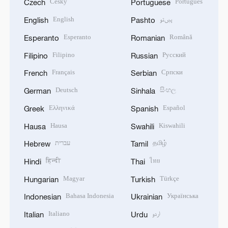
Český
Português
Czech
Portuguese
English
پښتو
English
Pashto
Esperanto
Română
Esperanto
Romanian
Filipino
Русский
Filipino
Russian
Français
Српски
French
Serbian
Deutsch
සිංහල
German
Sinhala
Ελληνικά
Español
Greek
Spanish
Hausa
Kiswahili
Hausa
Swahili
עברית
தமிழ்
Hebrew
Tamil
हिन्दी
ไทย
Hindi
Thai
Magyar
Türkçe
Hungarian
Turkish
Bahasa Indonesia
Українська
Indonesian
Ukrainian
Italiano
اردو
Italian
Urdu