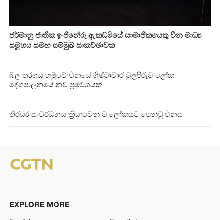
ජර්මානු ජාතික ඉංජිනේරු ඇකඩමියේ සාමාජිකයෙකු‍ චීන මාධ්‍ය
සමූහය සමඟ සම්මුඛ සාකච්ඡාවක
බල තරගය හමුවේ චීනයේ ශිෂ්ටාචාර මුලපිරුම ලෝක
දේශපාලනයේ නව ප්‍රවේශයක්
තිරසර සංවර්ධනය ක්‍රියාවෙන් ම ලෝකයට පෙන්වූ චීනය
EXPLORE MORE