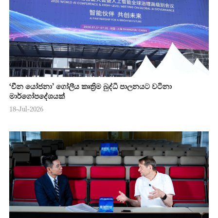
‘චීන යෝජනා’ ගෝලීය කෘත්‍රිම බුද්ධි පාලනයට වටිනා
මාර්ගෝපදේශයක්
18-Jul-2026