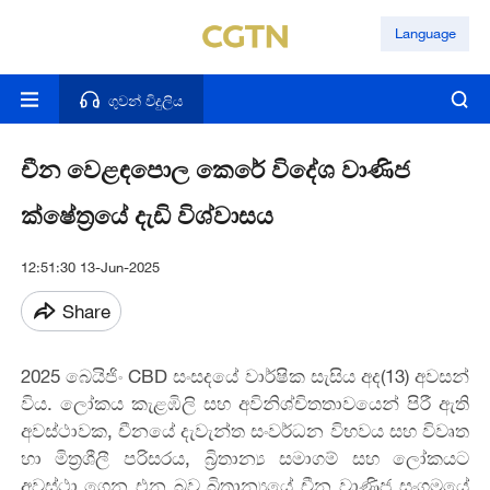
Language
ගුවන් විදුලිය
චීන වෙළඳපොල කෙරේ විදේශ වාණිජ
ක්ෂේත්‍රයේ දැඩි විශ්වාසය
12:51:30 13-Jun-2025
Share
2025 බෙයිජිං CBD සංසදයේ වාර්ෂික සැසිය අද(13) අවසන්
විය. ලෝකය කැළඹිලි සහ අවිනිශ්චිතතාවයෙන් පිරී ඇති
අවස්ථාවක, චීනයේ දැවැන්ත සංවර්ධන විභවය සහ විවෘත
හා මිත්‍රශීලී පරිසරය, බ්‍රිතාන්‍ය සමාගම් සහ ලෝකයට
අවස්ථා ගෙන එන බව බ්‍රිතාන්‍යයේ චීන වාණිජ සංගමයේ