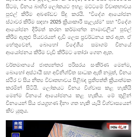
සිටම, චීනය බාහිර ලෝකයට ඉහළ මට්ටමේ විවෘතභාවය
පුළුල් කිරීම අඛණ්ඩව සිදු කරයි. "විදේශ ආයෝජන
ස්ථාවර කිරීම සඳහා 2025 ක්‍රියාකාරී සැලැස්ම" සහ "විදේශ
ආයෝජන දිරිමත් කරන කර්මාන්ත නාමාවලිය" පුළුල්
කිරීම ඇතුළු පියවරයන් දැඩි ලෙස ප්‍රවර්ධනය කර ඇත. ඒ
හේතුවෙන්, බොහෝ විදේශීය සමාගම් චීනයේ
ආයෝජනය කිරීම වැඩි කිරීමට තෝරා ගෙන ඇත.
වර්තමානයේ ජාත්‍යන්තර පරිසරය සංකීර්ණ මෙන්ම,
බොහෝ අස්ථායී සහ අවිනිශ්චිත සාධක ඇති නමුත්, චීනය
ස්ථිර ව සිය නිත්‍ය විවෘතභාවය පිළිබඳ ප්‍රතිපත්ති ක්‍රියාත්මක
කරමින් සිටියි. ලෝකයට චීනය විශ්වාස කළ හැකියි
මෙන්ම චීනයේ ආයෝජනය කළ හැකිය. මේ තුළින්
චීනයෙන් සිය ජයග්‍රහණ දිනා ගත හැකි යැයි විශ්වාසයෙන්
කිව යුතුය.