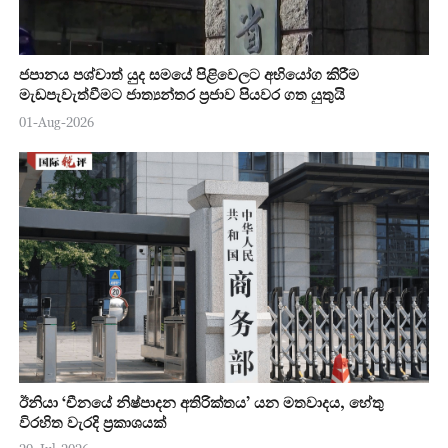
ජපානය පශ්චාත් යුද සමයේ පිළිවෙලට අභියෝග කිරීම
මැඩපැවැත්වීමට ජාත්‍යන්තර ප්‍රජාව පියවර ගත යුතුයි
01-Aug-2026
ඊනියා ‘චීනයේ නිෂ්පාදන අතිරික්තය’ යන මතවාදය, හේතු
විරහිත වැරදි ප්‍රකාශයක්