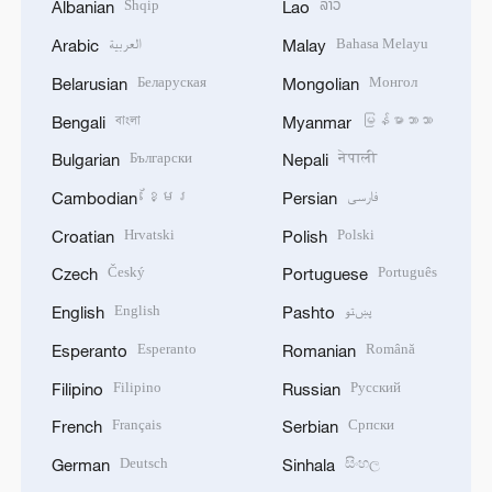
Shqip
ລາວ
Albanian
Lao
العربية
Bahasa Melayu
Arabic
Malay
Беларуская
Монгол
Belarusian
Mongolian
বাংলা
မြန်မာဘာသာ
Bengali
Myanmar
Български
नेपाली
Bulgarian
Nepali
ខ្មែរ
فارسی
Cambodian
Persian
Hrvatski
Polski
Croatian
Polish
Český
Português
Czech
Portuguese
English
پښتو
English
Pashto
Esperanto
Română
Esperanto
Romanian
Filipino
Русский
Filipino
Russian
Français
Српски
French
Serbian
Deutsch
සිංහල
German
Sinhala