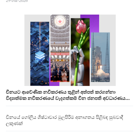
29-Jul-2026
චීනයට ආවේණික නවීකරණය තුළින් අත්පත් කරගන්නා
විද්‍යාත්මක නවීකරණයේ වැදගත්කම් චීන ජනපති අවධාරණය
කරයි
චීනයේ ගෝලීය ශිෂ්ටාචාර මුලපිරීම අනාගතය පිළිබඳ සුබවාදී
ලකුණක්