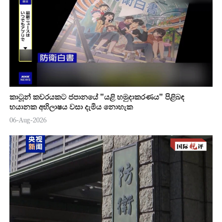
කාටූන් කවරයකට ජපානයේ "යළි හමුදාකරණය" පිළිබඳ
භයානක අභිලාෂය වසා දැමිය නොහැක
06-Aug-2026