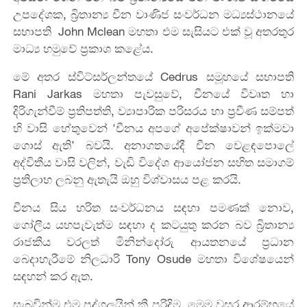
උපදේශක, බ්‍රිතාන්‍ය චීන වාණිජ සංවර්ධන මධ්‍යස්ථානයේ
සභාපති John Mclean මහතා එම සැසියට එක් වූ අතරතුර
මාධ්‍ය හමුවේ ප්‍රකාශ කළේය.
මේ අතර ස්විට්සර්ලන්තයේ Cedrus සමූහයේ සභාපති
Rani Jarkas මහතා පැවසුවේ, චීනයේ විවෘත හා
දිරිගැන්වීම් ප්‍රතිපත්ති, ව්‍යාපාරික පරිසරය හා ප්‍රවීණ සම්පත්
හි වාසි හේතුවෙන් 'චීනය අපගේ අපේක්ෂාවන් ඉක්මවා
ගොස් ඇති’ බවයි. අනාගතයේදී චීන වෙළඳපොලේ
අද්විතීය වාසි වලින්, වැඩි විදේශ ආයෝජන සහිත සමාගම්
ප්‍රතිලාභ ලබනු ඇතැයි ඔහු විශ්වාසය පළ කරයි.
චීනය සිය හරිත සංවර්ධනය සඳහා පමණක් නොව,
ගෝලීය යහපැවැත්ම සඳහා ද කටයුතු කරන බව බ්‍රිතාන්‍ය
රාජකීය වරලත් මිනින්දෝරු ආයතනයේ ප්‍රධාන
බෙදාහැරීමේ නිලධාරි Tony Osude මහතා විශේෂයෙන්
සඳහන් කර ඇත.
සැබවින්ම එම පුද්ගලයින් කී පරිදිම, මෙම වසර ආරම්භයේ