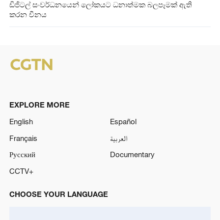
ඩිජිටල් සංවර්ධනයෙන් ලෝකයට ධනාත්මක බලපෑමක් ඇති
කරන චීනය
EXPLORE MORE
English
Español
Français
العربية
Русский
Documentary
CCTV+
CHOOSE YOUR LANGUAGE