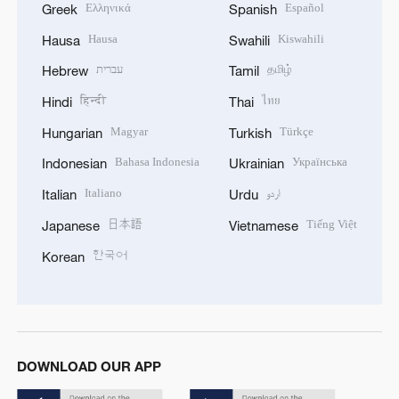
Ελληνικά
Español
Greek
Spanish
Hausa
Kiswahili
Hausa
Swahili
עברית
தமிழ்
Hebrew
Tamil
हिन्दी
ไทย
Hindi
Thai
Magyar
Türkçe
Hungarian
Turkish
Bahasa Indonesia
Українська
Indonesian
Ukrainian
Italiano
اردو
Italian
Urdu
日本語
Tiếng Việt
Japanese
Vietnamese
한국어
Korean
DOWNLOAD OUR APP