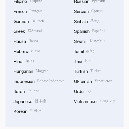
Filipino
Русский
Filipino
Russian
Français
Српски
French
Serbian
Deutsch
සිංහල
German
Sinhala
Ελληνικά
Español
Greek
Spanish
Hausa
Kiswahili
Hausa
Swahili
עברית
தமிழ்
Hebrew
Tamil
हिन्दी
ไทย
Hindi
Thai
Magyar
Türkçe
Hungarian
Turkish
Bahasa Indonesia
Українська
Indonesian
Ukrainian
Italiano
اردو
Italian
Urdu
日本語
Tiếng Việt
Japanese
Vietnamese
한국어
Korean