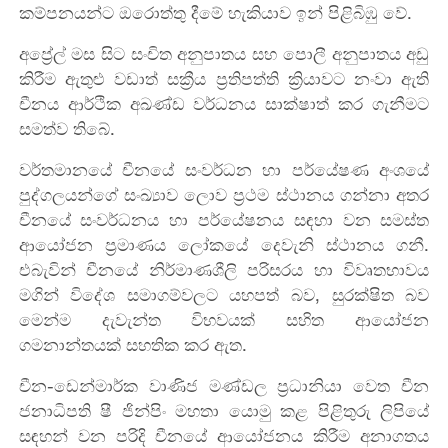
කම්පනයන්ට ඔරොත්තු දීමේ හැකියාව ඉන් පිළිබිඹු වේ.
අප්‍රේල් මස සිට සංචිත අනුපාතය සහ පොලී අනුපාතය අඩු
කිරීම ඇතුළු වඩාත් සක්‍රීය ප්‍රතිපත්ති ක්‍රියාවට නංවා ඇති
චීනය ආර්ථික අඛණ්ඩ වර්ධනය සාක්ෂාත් කර ගැනීමට
සමත්ව තිබේ.
වර්තමානයේ චීනයේ සංවර්ධන හා පර්යේෂණ අං‍‍ශයේ
පුද්ගලයන්ගේ සංඛ්‍යාව ලොව ප්‍රථම ස්ථානය ගන්නා අතර
චීනයේ සංවර්ධනය හා පර්යේෂනය සඳහා වන සමස්ත
ආයෝජන ප්‍රමාණය ලෝක‍යේ දෙවැනි ස්ථානය ගනී.
එබැවින් චීනයේ නිර්මාණශීලි පරිසරය හා විවෘතභාවය
මගින් විදේශ සමාගම්වලට යහපත් බව, සුරක්ෂිත බව
මෙන්ම දැවැන්ත විභවයක් සහිත ආයෝජන
ගමනාන්තයක් සහතික කර ඇත.
චීන-ඩෙන්මාර්ක වාණිජ මණ්ඩල ප්‍රධානියා වෙත චීන
ජනාධිපති ෂී ජින්පිං මහතා යොමු කළ පිළිතුරු ලිපියේ
සඳහන් වන පරිදි චීනයේ ආයෝජනය කිරීම අනාගතය