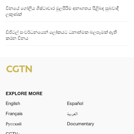
චීනයේ ගෝලීය ශිෂ්ටාචාර මුලපිරීම අනාගතය පිළිබඳ සුබවාදී
ලකුණක්
ඩිජිටල් සංවර්ධනයෙන් ලෝකයට ධනාත්මක බලපෑමක් ඇති
කරන චීනය
EXPLORE MORE
English
Español
Français
العربية
Русский
Documentary
CCTV+