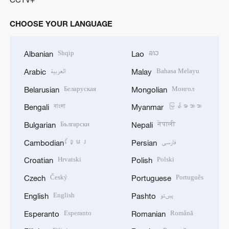
CHOOSE YOUR LANGUAGE
Shqip
ລາວ
Albanian
Lao
العربية
Bahasa Melayu
Arabic
Malay
Беларуская
Монгол
Belarusian
Mongolian
বাংলা
မြန်မာဘာသာ
Bengali
Myanmar
Български
नेपाली
Bulgarian
Nepali
ខ្មែរ
فارسی
Cambodian
Persian
Hrvatski
Polski
Croatian
Polish
Český
Português
Czech
Portuguese
English
پښتو
English
Pashto
Esperanto
Română
Esperanto
Romanian