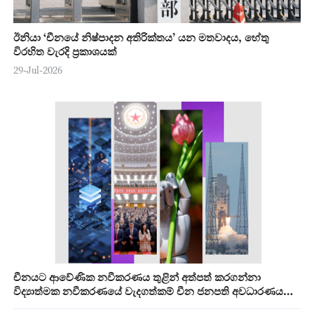
ඊනියා ‘චීනයේ නිෂ්පාදන අතිරික්තය’ යන මතවාදය, හේතු
විරහිත වැරදි ප්‍රකාශයක්
29-Jul-2026
චීනයට ආවේණික නවීකරණය තුළින් අත්පත් කරගන්නා
විද්‍යාත්මක නවීකරණයේ වැදගත්කම් චීන ජනපති අවධාරණය
කරයි