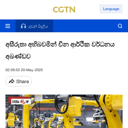
Language
ගුවන් විදුලිය
අසීරුතා අභිබවමින් චීන ආර්ථික වර්ධනය
අඛණ්ඩව
02:59:53 20-May-2025
Share