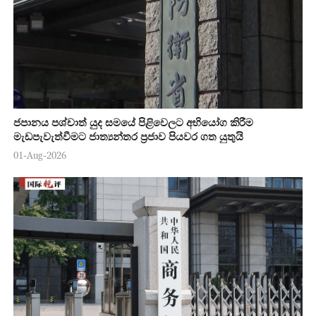
ජපානය පශ්චාත් යුද සමයේ පිළිවෙලට අභියෝග කිරීම
මැඩපැවැත්වීමට ජාත්‍යන්තර ප්‍රජාව පියවර ගත යුතුයි
01-Aug-2026