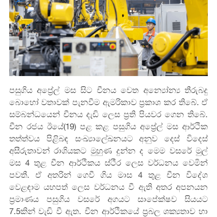
පසුගිය අප්‍රේල් මස සිට චීනය වෙත අන්‍යෝන්‍ය තීරුබදු
බො‍හෝ වතාවක් පැනවීම ඇමරිකාව ප්‍රකාශ කර තිබේ. ඒ
සම්බන්ධයෙන් චීනය දැඩි ලෙස ප්‍රති පියවර ගෙන තිබේ.
චීන රජය ඊයේ(19) පළ කළ පසුගිය අප්‍රේල් මස ආර්ථික
තත්ත්වය පිළිබඳ සංඛ්‍යාලේඛනයට අනුව දෙස් විදෙස්
අසීරුතාවන් රාශියකට මුහුණ දුන්න ද මෙම වසරේ මුල්
මස 4 තුළ චීන ආර්ථිකය ස්ථීර ලෙස වර්ධනය වෙමින්
පවතී. ඒ අතරින් ගෙවී ගිය මාස 4 තුළ චීන විදේශ
වෙළඳාම යහපත් ලෙස වර්ධනය වී ඇති අතර අපනයන
ප්‍රමාණය පසුගිය වසරේ අගයට සාපේක්ෂව සියයට
7.5කින් වැඩි වී ඇත. චීන ආර්ථිකයේ ප්‍රබල ශක්‍යතාව හා