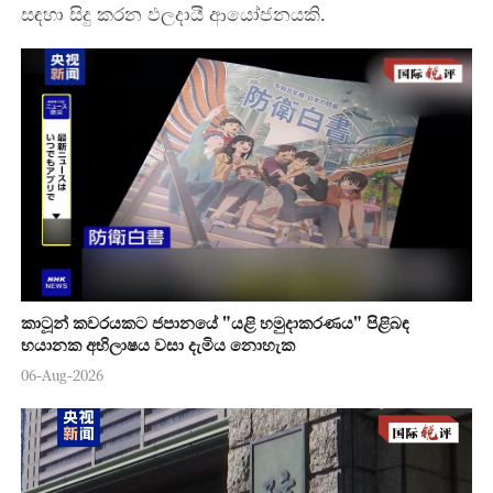
සඳහා සිදු කරන ඵලදායී ආයෝජනයකි.
කාටූන් කවරයකට ජපානයේ "යළි හමුදාකරණය" පිළිබඳ
භයානක අභිලාෂය වසා දැමිය නොහැක
06-Aug-2026