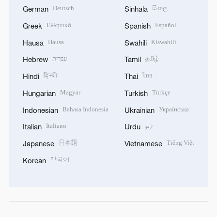
Deutsch
සිංහල
German
Sinhala
Ελληνικά
Español
Greek
Spanish
Hausa
Kiswahili
Hausa
Swahili
עברית
தமிழ்
Hebrew
Tamil
हिन्दी
ไทย
Hindi
Thai
Magyar
Türkçe
Hungarian
Turkish
Bahasa Indonesia
Українська
Indonesian
Ukrainian
Italiano
اردو
Italian
Urdu
日本語
Tiếng Việt
Japanese
Vietnamese
한국어
Korean