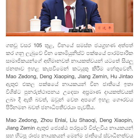
ගතවූ වසර 105 තුළ, චීනයේ සමස්ත ජයග්‍රහණ අත්පත්
කර ගනු ලැබුවේ චීන කොමියුනිස්ට් පක්ෂයේ පාරම්පාරික
සාමාජිකයන්ගේ අභිමානවත් නායකත්වයන් යටතේ සියලු
ජනතාව ඉහළ කැපවීමෙන් කටයුතු කිරීම හේතුවෙනි.
Mao Zedong, Deng Xiaoping, Jiang Zemin, Hu Jintao
ඇතුළු එකල පක්ෂ‌යේ නායකයන් චීන ජාතියේ ඉතා
විශිෂ්ට පුනරුත්ථාපනය උදෙසා අප්‍රමාණ දායකත්වයක්
ලබා දී ඇති බවත්, ඔවුන් වෙත අපගේ ඉහළ ගෞරවය
පිරිනමන බවත් ජනාධිපතිවරයා පැවසීය.
Mao Zedong, Zhou Enlai, Liu Shaoqi, Deng Xiaopin,
Jiang Zemin ඇතුළු ජ්‍යෙෂ්ඨ පරපුරේ විප්ලවීය නායකයන්
සහ හිටපු රාජ්‍ය නායකයන් මෙන්ම ජාතියේ ස්වාධීනත්වය