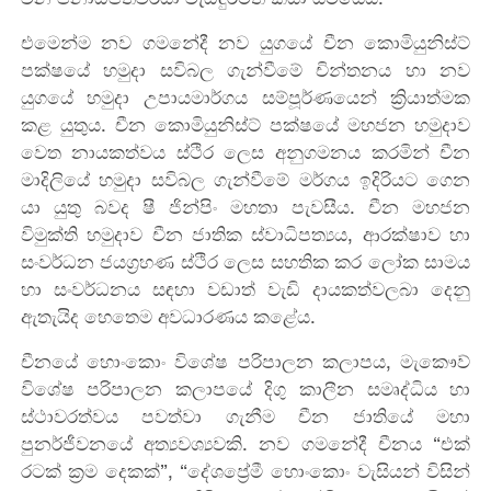
එමෙන්ම නව ගමනේදී නව යුගයේ චීන කොමියුනිස්ට්
පක්ෂයේ හමුදා සවිබල ගැන්වීමේ චින්තනය හා නව
යුගයේ හමුදා උපායමාර්ගය සම්පූර්ණයෙන් ක්‍රියාත්මක
කළ යුතුය. චීන කොමියුනිස්ට් පක්ෂයේ මහජන හමුදාව
වෙත නායකත්වය ස්ථිර ලෙස අනුගමනය කරමින් චීන
මාදිලියේ හමුදා සවිබල ගැන්වීමේ මර්ගය ඉදිරියට ගෙන
යා යුතු බවද ෂී ජින්පිං මහතා පැවසීය. චීන මහජන
විමුක්ති හමුදාව චීන ජාතික ස්වාධිපත්‍යය, ආරක්ෂාව හා
සංවර්ධන ජයග්‍රහණ ස්ථිර ලෙස සහතික කර ලෝක සාමය
හා සංවර්ධනය සඳහා වඩාත් වැඩි දායකත්වලබා දෙනු
ඇතැයිද හෙතෙම අවධාරණය කළේය.
චීනයේ හොංකොං විශේෂ පරිපාලන කලාපය, මැකෞව්
විශේෂ පරිපාලන කලාපයේ දිගු කාලීන සමෘද්ධිය හා
ස්ථාවරත්වය පවත්වා ගැනීම චීන ජාතියේ මහා
පුනර්ජීවනයේ අත්‍යවශ්‍යවකි. නව ගමනේදී චීනය “එක්
රටක් ක්‍රම දෙකක්”, “දේශප්‍රේමී හොංකොං වැසියන් විසින්