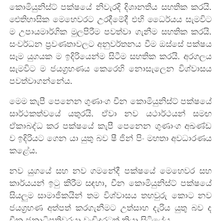
කොමියුනිස්ට් පක්ෂයේ නිවැරදි දිශානතිය සහතික කරයි.
ඓතිහාසික මෙහෙවරට උරදීමේදී එහි ධෛර්යය සැමවිට
ම උපායමාර්ගික මුලපිරීම පවත්වා ගැනීම සහතික කරයි.
සංවර්ධන ප්‍රවණතාවලට අනුවර්තනය වීම ඔස්සේ පක්ෂය
සෑම යුගයක ම ඉදිරියෙන්ම සිටීම සහතික කරයි. අරගලය
සැමවිට ම ජයග්‍රහණය කෙරෙහි නොසැලෙන විශ්වාසය
පවත්වාගන්නේය.
මෙම කැපී පෙනෙන ගුණාංග චීන කොමියුනිස්ට් පක්ෂයේ
සාර්ථකත්වයේ යතුරයි. ඒවා නව යථාර්ථයන් සමඟ
ඒකාබද්ධ කර පක්ෂයේ කැපී පෙනෙන ගුණාංග අඛණ්ඩ
ව ඉදිරියට ගෙන යා යුතු බව ෂී ජින් පිං මහතා අවධාරණය
කළේය.
නව යුගයේ සහ නව ගමනේදී පක්ෂයේ මෙහෙවර සහ
කාර්යයන් ඉටු කිරීම සඳහා, චීන කොමියුනිස්ට් පක්ෂයේ
සියලුම සාමාජිකයින් තම විශ්වාසය තහවුරු කොට නව
ජයග්‍රහණ අත්පත් කරගැනීමට උත්සාහ දැරිය යුතු බව ද
චීන ජනාධිපතිවරයා වැඩිදුරටත් කියා සිටියේය.