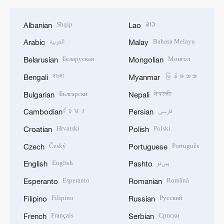
Shqip
ລາວ
Albanian
Lao
العربية
Bahasa Melayu
Arabic
Malay
Беларуская
Монгол
Belarusian
Mongolian
বাংলা
မြန်မာဘာသာ
Bengali
Myanmar
Български
नेपाली
Bulgarian
Nepali
ខ្មែរ
فارسی
Cambodian
Persian
Hrvatski
Polski
Croatian
Polish
Český
Português
Czech
Portuguese
English
پښتو
English
Pashto
Esperanto
Română
Esperanto
Romanian
Filipino
Русский
Filipino
Russian
Français
Српски
French
Serbian