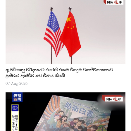
ඇමරිකානු මර්දනයට එරෙහි එකම විසඳුම වගකීම්සහගතව
ප්‍රතිචාර දැක්වීම බව චීනය කියයි
07-Aug-2026