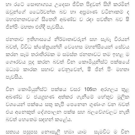
හා රටේ සෞභාග්‍යය උදෙසා ජීවිත පිදූවන් සිහි කරමින්
ඔවුන්ගේ ධෛර්වන්ත බව හා අප්‍රමාණ වටිනාකම් ද
මහජනතාවගේ සිතෙහි අඛණ්ඩ ව රඳා පවතින බව ෂී
ජින්පිං මහතා එහිදී පැවසීය.
ජනතාව ඉතිහාසයේ නිර්මාතෘවරුන් සහ සැබෑ වීරයන්
බවත්, විවිධ ක්ෂේත්‍රයන්හි වෙහෙස මහන්සියෙන් සේවය
කරන සෑම තරාතිරමක ම සමස්ත ජනතාවට තම ඉහළ ම
ගෞරවය පුද කරන බවත් චීන කොමියුනිස්ට් පක්ෂයේ
මධ්‍යම කාරක සභාව වෙනුවෙන්, ෂී ජින් පිං මහතා
පැවසීය.
චීන කොමියුනිස්ට් පක්ෂය වසර 105ක අරගලය තුළ
අඛණ්ඩ ව ජයග්‍රහණ අත්කර ගැනීමේ හේතුව මූලික
වශයෙන් පක්ෂය සතු කැපී පෙනෙන ගුණාංග වන බවත්
එය අනෙකුත් දේශපාලන පක්ෂ සහ බලවේගවලට නැති
බවත් හෙතෙම සඳහන් කළේය.
සත්‍යය පසුපස නොසැලී හඹා යාම සැමවිට ම චීන