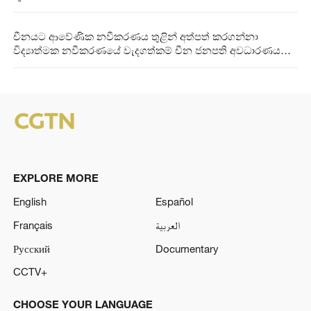
චීනයට ආවේණික නවීකරණය තුළින් අත්පත් කරගන්නා
විද්‍යාත්මක නවීකරණයේ වැදගත්කම් චීන ජනපති අවධාරණය
කරයි
EXPLORE MORE
English
Español
Français
العربية
Русский
Documentary
CCTV+
CHOOSE YOUR LANGUAGE