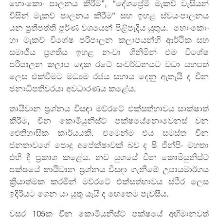
‍හොංකොං පාලනය කිරීම”, “දේශප්‍රේමී මැකව් වැසියන්
විසින් මැකව් පාලනය කිරීම” සහ ඉහළ ස්වයංපාලනය
යන ප්‍රතිපත්ති පූර්ණ වශයෙන් පිළිපැදිය යුතුය. හොංකොං
හා මැකව් විශේෂ ප‍රිපාලන කලාපයන්හි ආර්ථික සහ
සමාජීය ප්‍රගතිය ඉහළ නංවා ගිනිමින් එම විශේෂ
පරිපාලන කලාප දෙක රටේ සංවර්ධනයට වඩා යහපත්
ලෙස එක්වීමට මධ්‍යම රජය සහාය දෙනු ඇතැයි ද චීන
ජනාධිපතිවරයා අවධාරණය කළේය.
තායිවාන ප්‍රශ්නය විසඳා මව්රටේ එක්සත්භාවය සාක්ෂාත්
කිරීම, චීන කොමියුනිස්ට් පක්ෂයේනොවෙනස් වන
ඓතිහාසික කාර්යයකි. එමෙන්ම එය සමස්ත චීන
ජනතාවගේ පොදු අපේක්ෂාවක් බව ද ෂී ජින්පිං මහතා
එහි දී ප්‍රකාශ කළේය. නව යුගයේ චීන කොමියුනිස්ට්
පක්ෂයේ තායිවාන ප්‍රශ්නය විසඳා ගැනීමේ උපායමාර්ගය
ක්‍රියාත්මක කරමින් මව්රටේ එක්සත්භාවය ස්ථිර ලෙස
ඉදිරියට ගෙන යා යුතු යැයි ද හෙතෙම පැවසීය.
වසර 105ක චීන කොමියුනිස්ට් පක්ෂයේ අභිමානවත්