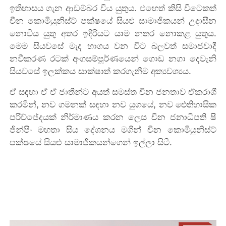
ඉතිහාසය ගැන ආඩම්බර විය යුතුය. එහෙත් කිසි විටෙකත්
චීන කොමියුනිස්ට් පක්ෂයේ සියළු සාමාජිකයන් උදාසීන
නොවිය යුතු අතර ඉදිරියට යාම නතර නොකළ යුතුය.
මෙම සියවසේ මැද භාගය වන විට බලවත් සමාජවාදී
නවීකරණ රටක් අංගසම්පූර්ණයෙන් ගොඩ නගා දෙවැනි
සියවසේ ඉලක්කය සාක්ෂාත් කරගැනීම අත්‍යවශ්‍යය.
ඒ සඳහා ඒ ඒ ජාතීන්ට අයත් සමස්ත චීන ජනතාව ඒකරාශී
කරමින්, නව ගමනක් සඳහා නව යුගයේ, නව ඓතිහාසික
පරිච්ඡේදයක් නිර්මාණය කරන ලෙස චීන ජනාධිපති ෂී
ජින්පිං මහතා සිය දේශනය මගින් චීන කොමියුනිස්ට්
පක්ෂයේ සියළු සාමාජිකයන්ගෙන් ඉල්ලා සිටී.