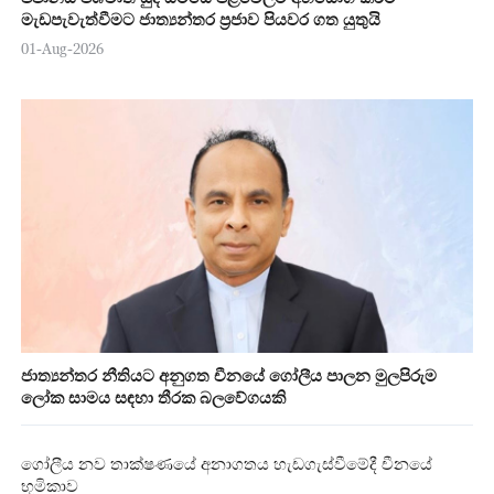
මැඩපැවැත්වීමට ජාත්‍යන්තර ප්‍රජාව පියවර ගත යුතුයි
01-Aug-2026
ජාත්‍යන්තර නීතියට අනුගත චීනයේ ගෝලීය පාලන මුලපිරුම
ලෝක සාමය සඳහා තීරක බලවේගයකි
ගෝලීය නව තාක්ෂණයේ අනාගතය හැඩගැස්වීමේදී චීනයේ
භූමිකාව