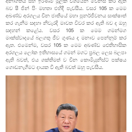
අනාගතය සහ ඉරණම මූලික වශයෙන් වෙනස් කර ඇති
බව ෂී ජින් පිං මහතා එහිදී පැවසීය. වසර 105 ක මෙම
අඛණ්ඩ අරගලය චීන ජාතියේ මහා පුනර්ජීවනය සාක්ෂාත්
කර ගැනීම සඳහා නිවැරදි මාවත විවර කර ඇති බව ද ඔහු
සඳහන් කළේය. වසර 105 ක මෙම ගමන්මග
මාක්ස්වාදයේ බලගතු ජීව ගුණය ද මනාව පෙන්නුම් කර
ඇත. එමෙන්ම, වසර 105 ක මෙම අඛණ්ඩ ඓතිහාසික
අරගලය ලෝක ඉතිහාසයේ ගමන් මගට ප්‍රබල ලෙස බලපා
ඇති බවත්, එය ශක්තිමත් ව චීන කොමියුනිස්ට් පක්ෂය
ගොඩනැගීමට දායක වී ඇති බවත් ඔහු පැවසීය.