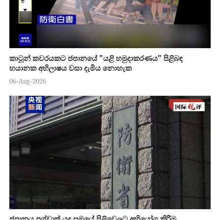
කාටූන් කවරයකට ජපානයේ "යළි හමුදාකරණය" පිළිබඳ
භයානක අභිලාෂය වසා දැමිය නොහැක
06-Aug-2026
ජපානය පශ්චාත් යුද සමයේ පිළිවෙලට අභියෝග කිරීම