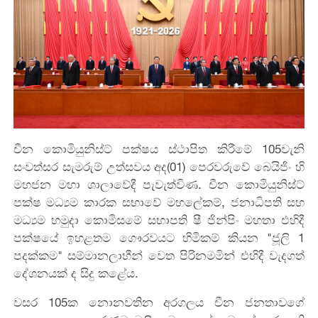
චීන කොමියුනිස්ට් පක්ෂය ස්ථාපිත කිරීමේ 105වැනි
සංවත්සර සැමරුම් උත්සවය අද(01) පෙරවරුවේ බෙයිජිං හි
මහජන මහා ශාලාවේදී පැවැත්විණ. චීන කොමියුනිස්ට්
පක්ෂ මධ්‍යම කාරක සභාවේ මහලේකම්, ජනාධිපති සහ
මධ්‍යම හමුදා කොමිසමේ සභාපති ෂී ජින්පිං මහතා එහිදී
පක්ෂයේ ඉහළතම ගෞරවයට හිමිකම් කියන "ජූලි 1
පදක්කම" සම්මානලාභීන් වෙත පිරිනමමින් එහිදී වැදගත්
දේශනයක් ද සිදු කළේය.
වසර 105ක නොනවතින අරගලය චීන ජනතාවගේ