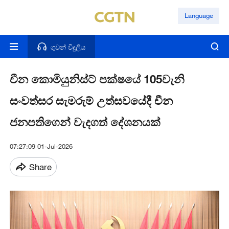
Language
ගුවන් විදුලිය
චීන කොමියුනිස්ට් පක්ෂයේ 105වැනි
සංවත්සර සැමරුම් උත්සවයේදී චීන
ජනපතිගෙන් වැදගත් දේශනයක්
07:27:09 01-Jul-2026
Share