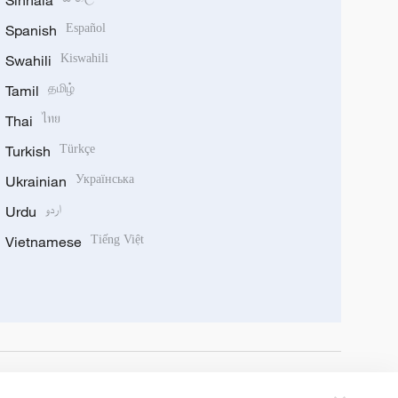
Sinhala
Spanish
Español
Swahili
Kiswahili
Tamil
தமிழ்
Thai
ไทย
Turkish
Türkçe
Ukrainian
Українська
Urdu
اردو
Vietnamese
Tiếng Việt