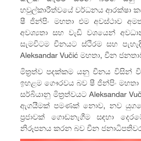
හවුල්කාරීත්වයේ වර්ධනය ආරක්ෂා කර
ෂී ජින්පිං මහතා එම අවස්ථාව අම
අවශ්‍යතා සහ වැඩි වශයෙන් අවධ
සැමවිටම චීනයට ස්ථිරම සහ පැහැ
Aleksandar Vučić මහතා, චීන ජන
මිත්‍රත්ව පදක්කම යනු චීනය විසින්
ඉහළම ගෞරවය බව ෂී ජින්පිං මහත
සර්බියානු මිත්‍රත්වයට Aleksanda
ඇගයීමක් පමණක් නොව, නව යුගයේ
ප්‍රජාවක් ගොඩනැගීම සඳහා දෙ
නිරූපනය කරන බව චීන ජනාධිපතිවර