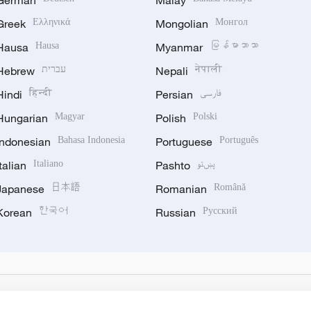
German
Malay
Greek
Ελληνικά
Mongolian
Монгол
Hausa
Hausa
Myanmar
မြန်မာဘာသာ
Hebrew
עברית
Nepali
नेपाली
Hindi
हिन्दी
Persian
فارسی
Hungarian
Magyar
Polish
Polski
Indonesian
Bahasa Indonesia
Portuguese
Português
Italian
Italiano
Pashto
پښتو
Japanese
日本語
Romanian
Română
Korean
한국어
Russian
Русский