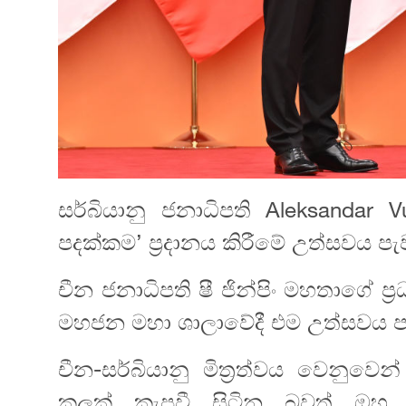
සර්බියානු ජනාධිපති Aleksandar 
පදක්කම’ ප්‍රදානය කිරීමේ උත්සවය පැ
චීන ජනාධිපති ෂී ජින්පිං මහතාගේ ප්‍
මහජන මහා ශාලාවේදී එම උත්සවය ප
චීන-සර්බියානු මිත්‍රත්වය වෙනුවෙන
කලක් කැපවී සිටින බවත් ඔහු 