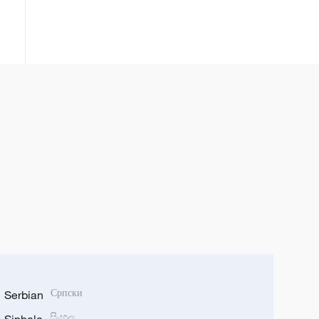
Serbian
Српски
සිංහල