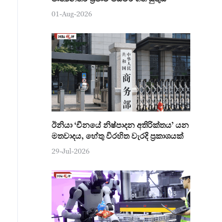
01-Aug-2026
ඊනියා ‘චීනයේ නිෂ්පාදන අතිරික්තය’ යන
මතවාදය, හේතු විරහිත වැරදි ප්‍රකාශයක්
29-Jul-2026