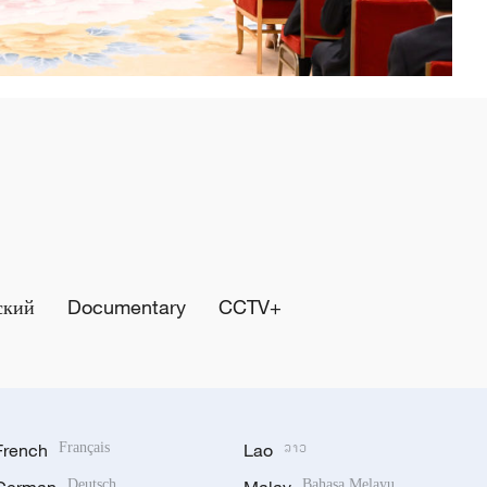
ский
Documentary
CCTV+
French
Français
Lao
ລາວ
Deutsch
Bahasa Melayu