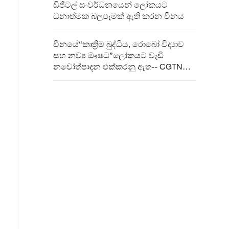
ඩිජිටල් සංවර්ධනයෙන් ලෝකයට
ධනාත්මක බලපෑමක් ඇති කරන චීනය
චීනයේ“කෘත්‍රිම බුද්ධිය, රොබෝ විද්‍යාව
සහ නව්‍ය ඖෂධ”ලෝකයට වැඩි
නවෝත්පාදන එක්කරනු ඇත-- CGTN
මත විමසුම