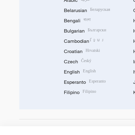
Arabic
Belarusian
Беларуская
Bengali
বাংলা
Bulgarian
Български
Cambodian
ខ្មែរ
Croatian
Hrvatski
Czech
Český
English
English
Esperanto
Esperanto
Filipino
Filipino
DOWNLOAD OUR APP