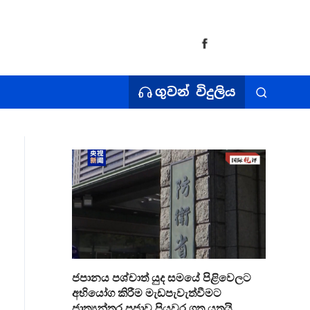
ගුවන් විදුලිය
ජපානය පශ්චාත් යුද සමයේ පිළිවෙලට
අභියෝග කිරීම මැඩපැවැත්වීමට
ජාත්‍යන්තර ප්‍රජාව පියවර ගත යුතුයි