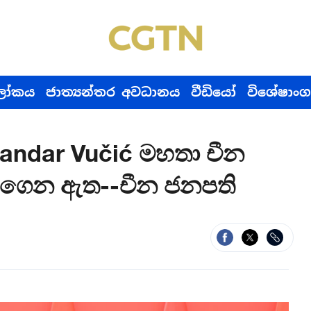
ෝකය
ජාත්‍යන්තර අවධානය
වීඩියෝ
විශේෂාංග
ksandar Vučić මහතා චීන
ගෙන ඇත--චීන ජනපති