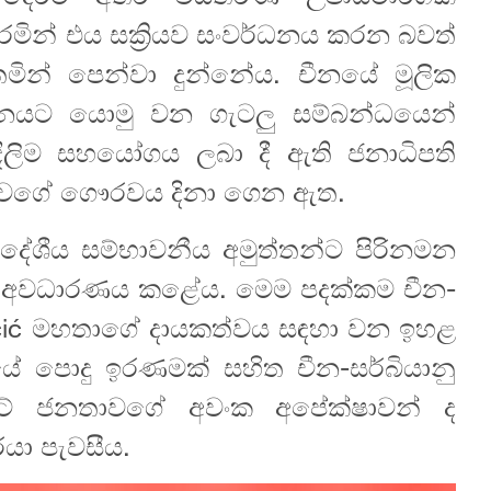
මින් එය සක්‍රියව සංවර්ධනය කරන බවත්
තමින් පෙන්වා දුන්නේය. චීනයේ මූලික
ානයට යොමු වන ගැටලු සම්බන්ධයෙන්
දිලිම සහයෝගය ලබා දී ඇති ජනාධිපති
තාවගේ ගෞරවය දිනා ගෙන ඇත.
 විදේශීය සම්භාවනීය අමුත්තන්ට පිරිනමන
ා අවධාරණය කළේය. මෙම පදක්කම චීන-
r Vučić මහතාගේ දායකත්වය සඳහා වන ඉහළ
 පොදු ඉරණමක් සහිත චීන-සර්බියානු
රටේ ජනතාවගේ අවංක අපේක්ෂාවන් ද
යා පැවසීය.