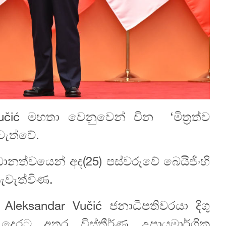
Vučić මහතා වෙනුවෙන් චීන ‘මිත්‍රත්ව
වැත්වේ.
රධානත්වයෙන් අද(25) පස්වරුවේ බෙයිජිංහි
ැවැත්විණ.
් Aleksandar Vučić ජනාධිපතිවරයා දිගු
දෙරට අතර විස්තීර්ණ උපායමාර්ගික