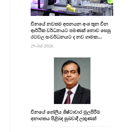
චීනයේ නවතම අපනයන අංශ තුන චීන
ආර්ථික වර්ධනයට පමණක් නොව සෙසු
රටවල සංවර්ධනයට ද නව ගාමක
ශක්තියක්
29-Jul-2026
චීනයේ ගෝලීය ශිෂ්ටාචාර මුලපිරීම
අනාගතය පිළිබඳ සුබවාදී ලකුණක්