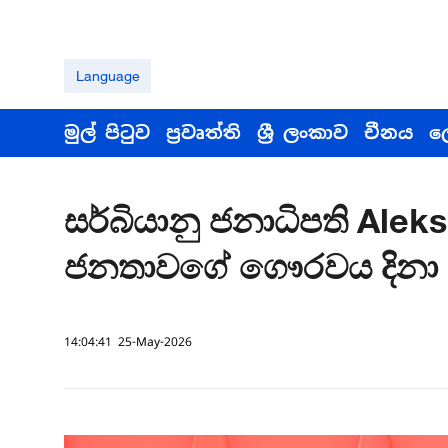
Language
මුල් පිටුව
ප්‍රවෘත්ති
ශ්‍රී ලංකාව
චීනය
ල
සර්බියානු ජනාධිපති Ale
ජනතාවගේ ගෞරවය දිනා 
14:04:41 25-May-2026