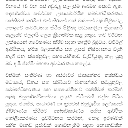
චීනයේ 15 වන පස් අවුරුදු සැලැස්ම ආරම්භ කොට ඇත.
දෙපාර්ශ්වය සංවර්ධන උපායමාර්ගික සම්බන්ධීකරණය
ශක්තිමත් කරමින් එක් තීරයක් එක් මාවතක් වැඩපිළිවෙළ
පොදුවේ සංවර්ධනය කිරීම පිළිබඳ මධ්‍යකාලීන ක්‍රියාකාරී
සැලැස්ම ඵලදායී ලෙස ක්‍රියාත්මක කළ යුතුය. නව වර්ධන
ලක්ෂ්‍යයන් ගවේෂණය කිරීම සඳහා කෘත්‍රිම බුද්ධිය, ඩිජිටල්
ආර්ථිකය, හරිත බලශක්තිය සහ උසස් නිෂ්පාදනය වැනි
නැගී එන ක්ෂේත්‍රවල සහයෝගීතාව වැඩිදියුණු කළ යුතු
බව ද ෂී ජින්පිං මහතා අවධාරණය කළේය.
වත්මන් සංකීර්ණ හා අස්ථාවර ජාත්‍යන්තර තත්ත්වය
මධ්‍යයේ, චීනය සහ සර්බියාව ජාත්‍යන්තර කටයුතුවල
සම්බන්ධීකරණය සහ සහයෝගීතාව ශක්තිමත් කරමින්
සැබෑ බහුපාර්ශ්විකත්වය ප්‍රගුණ කිරීමෙහි එල්බ සිටිය
යුතුය. එසේම, සාධාරණ හා ක්‍රමවත් බහුධ්‍රැවීය ලෝකයක්
නිර්මාණය කිරීමට අන්තර්කරණය සහිත ආර්ථික
ගෝලීයකරණය ප්‍රවර්ධනය කරමින්, පොදු ඉරණමක්
සහිත මානව ප්‍රජාවක් ගොඩනැගීම සඳහා නොනවතින