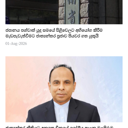
ජපානය පශ්චාත් යුද සමයේ පිළිවෙලට අභියෝග කිරීම
මැඩපැවැත්වීමට ජාත්‍යන්තර ප්‍රජාව පියවර ගත යුතුයි
01-Aug-2026
ජාත්‍යන්තර නීතියට අනුගත චීනයේ ගෝලීය පාලන මුලපිරුම