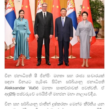
චීන ජනාධිපති ෂී ජින්පිං මහතා සහ රාජ්‍ය සංචාරයක්
සඳහා චීනයට පැමිණ සිටින සර්බියානු ජනාධිපති
Aleksandar Vučić මහතා සාකච්ඡාවක් පවත්වති. ඒ
අද(25) පස්වරුවේ බෙයිජිංහි මහජන මහා ශාලාවේදීය.
චීන සහ සර්බියානු ජාතීන් දුෂ්කරතා මෙන්ම කීර්තිය යන