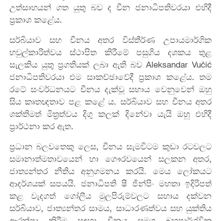
උත්සාහයන් ගත යුතු බව ද චීන ජනාධිපතිවරයා එහිදී
ප්‍රකාශ කළේය.
සර්බියාව සහ චීනය අතර විස්තීර්ණ උපායමාර්ගික
හවුල්කාරිත්වය ස්ථාපිත කිරීමේ පසුගිය දශකය තුළ
සැලකිය යුතු ප්‍රගතියක් ලබා ඇති බව Aleksandar Vučić
ජනාධිපතිවරයා එම සාකච්ඡාවේදී ප්‍රකාශ කළේය. තම
රටේ සංවර්ධනයට චීනය දැක්වූ සහාය වෙනුවෙන් ඔහු
සිය කෘතඥතාව පළ කළේ ය. සර්බියාව සහ චීනය අතර
ශක්තිමත් මිත්‍රත්වය දිගු කලක් දිනේවා යැයි ඔහු එහිදී
ප්‍රාර්ථනා කර ඇත.
ප්‍රධාන බලවතෙකු ලෙස, චීනය සැමවිටම කුඩා රටවලට
සමානාත්මතාවයෙන් හා ගෞරවයෙන් සලකන අතර,
ජාත්‍යන්තර නීතිය අනුගමනය කරයි. මෙය ලෝකයට
ආදර්ශයක් සපයයි. ජනාධිපති ෂී ජින්පිං මහතා ඉදිරිපත්
කළ වැදගත් ගෝලීය මුලපිරුම්වලට සහාය දක්වන
සර්බියාව, ජාත්‍යන්තර සාමය, සාධාරණත්වය සහ යුක්තිය
ආරක්ෂා කිරීම සඳහා චීනය සමග බහුපාර්ශ්වික