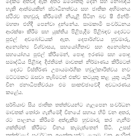
දෙකම අත්විඳ ඇති අතර ඔරොත්තු දෙන සහ නොබිඳිය
හැකි ආත්මයකින් ස්වාධීනත්වය සහ ජාතික අභිමානය
ස්ථිරව තහවුරු කිරීමෙහි නියැළී සිටින බව ෂී ජින්පිං
මහතා එහිදී පෙන්වා දුන්නේය. සාමකාමී සංවර්ධනය
ආරක්ෂා කිරීම සහ යුක්තිය පිළිපැදීම පිළිබඳව දෙරටට
පුළුල් අවබෝධයක් ඇත. දෙපාර්ශ්වය හුවමාරු,
අන්‍යෝන්‍ය විශ්වාසය, සහයෝගීතාව සහ අන්‍යෝන්‍ය
සහයෝගය පුළුල් කිරීමෙන්, පොදු ඉරණම සහ පොදු
සමෘද්ධිය පිළිබඳ දීප්තිමත් මාවතක් නිර්මාණය කිරීමටත්
දෙරට විස්තීර්ණ උපායමාර්ගික හවුල්කාරිත්වය නව
මට්ටමකට ඔසවා තැබීමටත් එක්ව කටයුතු කළ යුතු යැයි
චීන ජනාධිපතිවරයා එම සාකච්ඡාවේදී අවධාරණය
කළේය.
සර්බියාව සිය ජාතික තත්ත්වයන්ට ගැලපෙන සංවර්ධන
මාවතක් තෝරා ගැනීමේදී චීනයේ සහාය හිමි වන අතර,
ර‍ට පාලනය කිරීමේ අත්දැකීම් හුවමාරු කර ගැනීම්
ශක්තිමත් කිරීමට චීනය කැමැත්තෙන් සිටී. උසස්
තත්ත්වයේ සංවර්ධන ඉලක්කයන්ට යොමු වන අයුරින්