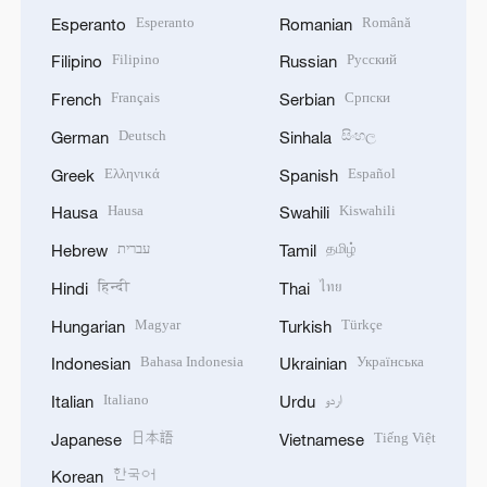
Esperanto
Română
Esperanto
Romanian
Filipino
Русский
Filipino
Russian
Français
Српски
French
Serbian
Deutsch
සිංහල
German
Sinhala
Ελληνικά
Español
Greek
Spanish
Hausa
Kiswahili
Hausa
Swahili
עברית
தமிழ்
Hebrew
Tamil
हिन्दी
ไทย
Hindi
Thai
Magyar
Türkçe
Hungarian
Turkish
Bahasa Indonesia
Українська
Indonesian
Ukrainian
Italiano
اردو
Italian
Urdu
日本語
Tiếng Việt
Japanese
Vietnamese
한국어
Korean