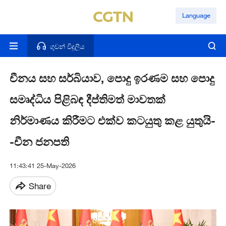
Language
ගුවන් විදුලිය
චීනය සහ සර්බියාව, පොදු ඉරණම සහ පොදු
සමෘද්ධිය පිළිබඳ දීප්තිමත් මාවතක්
නිර්මාණය කිරීමට එක්ව කටයුතු කළ යුතුයි-
-චීන ජනපති
11:43:41 25-May-2026
Share