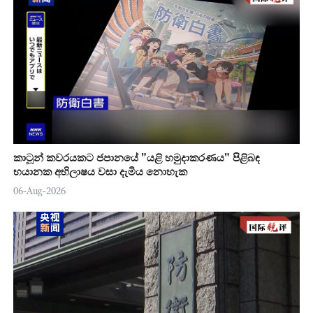
කාටූන් කවරයකට ජපානයේ "යළි හමුදාකරණය" පිළිබඳ
භයානක අභිලාෂය වසා දැමිය නොහැක
06-Aug-2026