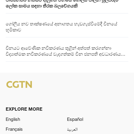
ලෝක සාමය සඳහා තීරක බලවේගයකි
ගෝලීය නව තාක්ෂණයේ අනාගතය හැඩගැස්වීමේදී චීනයේ
භූමිකාව
චීනයට ආවේණික නවීකරණය තුළින් අත්පත් කරගන්නා
විද්‍යාත්මක නවීකරණයේ වැදගත්කම් චීන ජනපති අවධාරණය
කරයි
EXPLORE MORE
English
Español
Français
العربية