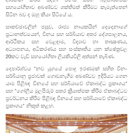
සහයෝගීතාව අඛණ්ඩව ශක්තිමත් කිරීමට කැමැත්තෙන්
සිටින බව ද ඔහු කියා සිටියේ ය.
සාකච්ඡාවලින් පසුව, රාජ්‍ය නායකයින් දෙදෙනාගේ
ප්‍රධානත්වයෙන්, චීනය සහ සර්බියාව අතර දේශපාලනය,
ආර්ථිකය සහ වෙළඳාම, විද්‍යාව හා තාක්‍ෂණය,
අධ්‍යාපනය, අධිකරණය සහ සංස්කෘතිය යන ක්ෂේත්‍රවල
20කට වැඩි සහයෝගිතා ලියකියවිලි අත්සන් තැබිණ.
දෙපාර්ශ්වය "නව යුගයේ පොදු ඉරණමක් සහිත චීන-
සර්බියානු ප්‍රජාවක් ගොඩනැගීම අඛණ්ඩව ඉදිරියට ගෙන
යාම පිළිබඳ චීනයේ සහ සර්බියාවේ ඒකාබද්ධ ප්‍රකාශය"
සහ "ගෝලීය මුලපිරුම් සතර ක්‍රියාත්මක කිරීම ඒකාබද්ධව
ප්‍රවර්ධනය කිරීම පිළිබඳ චීනයේ සහ සර්බියාවේ ඒකාබද්ධ
ප්‍රකාශය" නිකුත් කළහ.