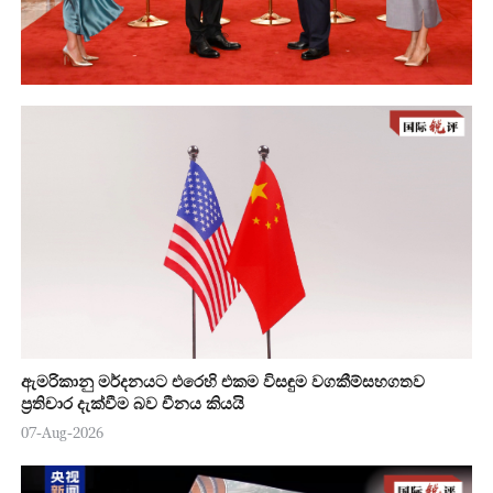
ඇමරිකානු මර්දනයට එරෙහි එකම විසඳුම වගකීම්සහගතව
ප්‍රතිචාර දැක්වීම බව චීනය කියයි
07-Aug-2026