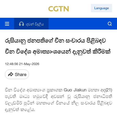
Language
ගුවන් විදුලිය
රුසියානු ජනපතිගේ චීන සංචාරය පිළිබඳව
චීන විදේශ අමාත්‍යාංශයෙන් දැනුවත් කිරීමක්
12:48:56 21-May-2026
Share
චීන විදේශ අමාත්‍යාංශ ප්‍රකාශක Guo Jiakun මහතා අද(21)
පැවති මාධ්‍ය හමුවේදී අවසන් වූ රුසියානු ජනාධිපති
ව්ලැඩ්මීර් පුටින් මහතාගේ චීනයේ නිල සංචාරය පිළිබඳව
දැනුවත් කළේය.