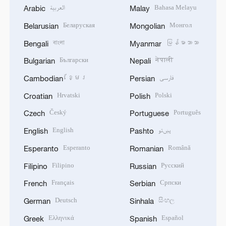
العربية
Bahasa Melayu
Arabic
Malay
Беларуская
Монгол
Belarusian
Mongolian
বাংলা
မြန်မာဘာသာ
Bengali
Myanmar
Български
नेपाली
Bulgarian
Nepali
ខ្មែរ
فارسی
Cambodian
Persian
Hrvatski
Polski
Croatian
Polish
Český
Português
Czech
Portuguese
English
پښتو
English
Pashto
Esperanto
Română
Esperanto
Romanian
Filipino
Русский
Filipino
Russian
Français
Српски
French
Serbian
Deutsch
සිංහල
German
Sinhala
Ελληνικά
Español
Greek
Spanish