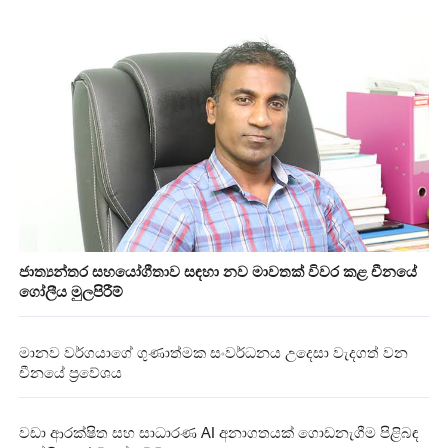
ජාත්‍යන්තර සහයෝගීතාව සඳහා නව මාවතක් විවර කළ චීනයේ
ගෝලීය මුලපිරීම්
මානව වර්ගයාගේ ගුණාත්මක සංවර්ධනය උදෙසා වැදගත් වන
චීනයේ ප්‍රවේශය
වඩා ආරක්ෂිත සහ සාධාරණ AI අනාගතයක් ගොඩනැගීම පිළිබඳ