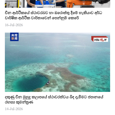
චීන ආර්ථිකයේ ස්ථාවරබව හා ඔරොත්තු දීමේ හැකියාව අර්ධ
වාර්ෂික ආර්ථික වාර්තාවෙන් පෙන්නුම් කෙරේ
16-Jul-2026
දකුණු චීන මුහුදු කලාපයේ ස්ථාවරත්වය බිඳ දැමීමට ජපානයේ
රහස්‍ය කුමන්ත්‍රණ
14-Jul-2026