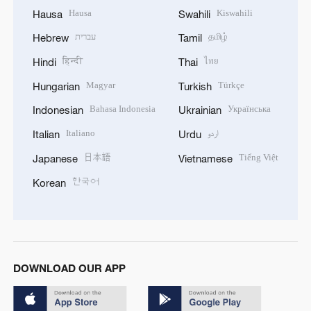
Hausa
Kiswahili
Hausa
Swahili
עברית
தமிழ்
Hebrew
Tamil
हिन्दी
ไทย
Hindi
Thai
Magyar
Türkçe
Hungarian
Turkish
Bahasa Indonesia
Українська
Indonesian
Ukrainian
Italiano
اردو
Italian
Urdu
日本語
Tiếng Việt
Japanese
Vietnamese
한국어
Korean
DOWNLOAD OUR APP