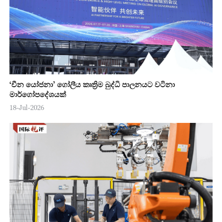
‘චීන යෝජනා’ ගෝලීය කෘත්‍රිම බුද්ධි පාලනයට වටිනා
මාර්ගෝපදේශයක්
18-Jul-2026