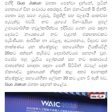
එහිදී Guo Jiakun මහතා පෙන්වා දුන්නේ, පුටින්
මහතාගේ චීන සංචාරය අතරතුර, චීන ජනාධිපති ෂී ජින්පිං
මහතා ඔහු සමග ගැඹුරු, මිත්‍රශීලී සහ ඵලදායී සාකච්ඡා
පැවැත්වූ බවයි. නව යුගයේ චීන-රුසියා පුළුල්
උපායමාර්ගික හවුල්කාරිත්වය ඉදිරියට ගෙන යාම සඳහා
දෙරටේ නායකයෝ නව වැදගත් එකඟතාවකට
පැමිණියහ. ආර්ථික හා වෙළඳ, අධ්‍යාපනය, විද්‍යාව සහ
තාක්ෂණය යන ක්ෂේත්‍රවල සහයෝගිතා ලියකියවිලි
20කට අත්සන් තැබීමට දෙපාර්ශ්වයම සහභාගී වූහ.
එසේම බහු ධ්‍රැවීය ලෝකයක් සහ නව ආකාරයේ
ජාත්‍යන්තර සබඳතා සඳහා පෙනී සිටිමින් රටවල් දෙක
ඒකාබද්ධ ප්‍රකාශයක් නිකුත් කළ අතර අනෙකුත්
ක්ෂේත්‍රවල සහයෝගීතා ලේඛන 20 කට ළඟා වී ඇති බව,
Guo Jiakun මහතා සඳහන් කළේය.