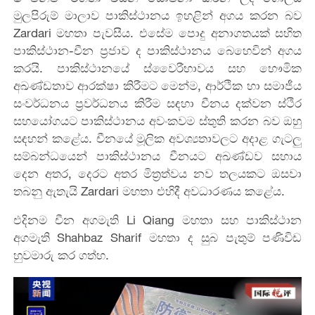
මුලපිරුම් මාලාව පාකිස්ථානය ඉහළින් අගය කරන බව
Zardari මහතා පැවසීය. එසේම පොදු අනාගතයක් සහිත
පාකිස්ථාන-චීන ප්‍රජාව ද පාකිස්ථානය බෙහෙවින් අගය
කරයි. පාකිස්ථානයේ ස්වෛරීභාවය සහ භෞමික
අඛණ්ඩතාව ආරක්ෂා කිරීමට මෙන්ම, ආර්ථික හා සමාජීය
සංවර්ධනය ප්‍රවර්ධනය කිරීම සඳහා චීනය දක්වන ස්ථිර
සහයෝගයට පාකිස්ථානය අවංකවම ස්තුති කරන බව ඔහු
සඳහන් කළේය. චීනයේ මූලික අවශ්‍යතාවලට අදාළ ගැටලු
සම්බන්ධයෙන් පාකිස්ථානය චීනයට අඛණ්ඩව සහාය
දෙන අතර, දෙරට අතර මිත්‍රත්වය නව තලයකට ඔසවා
තබනු ඇතැයි Zardari මහතා එහිදී අවධාරණය කළේය.
එදිනම චීන අගමැති Li Qiang මහතා සහ පාකිස්ථාන
අගමැති Shahbaz Sharif මහතා ද සුබ පැතුම් පණිවිඩ
හුවමාරු කර ගත්හ.