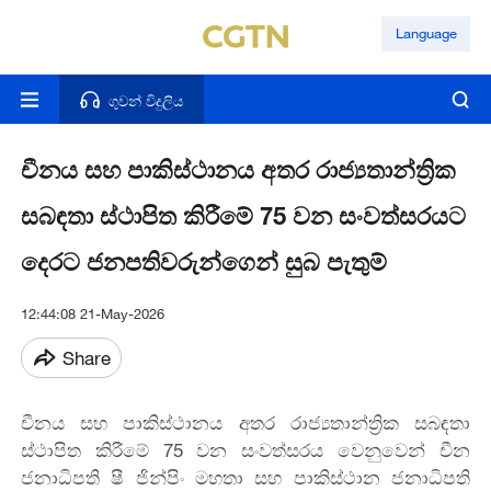
Language
ගුවන් විදුලිය
චීනය සහ පාකිස්ථානය අතර රාජ්‍යතාන්ත්‍රික
සබඳතා ස්ථාපිත කිරීමේ 75 වන සංවත්සරයට
දෙරට ජනපතිවරුන්ගෙන් සුබ පැතුම්
12:44:08 21-May-2026
Share
චීනය සහ පාකිස්ථානය අතර රාජ්‍යතාන්ත්‍රික සබඳතා
ස්ථාපිත කිරීමේ 75 වන සංවත්සරය වෙනුවෙන් චීන
ජනාධිපති ෂී ජින්පිං මහතා සහ පාකිස්ථාන ජනාධිපති