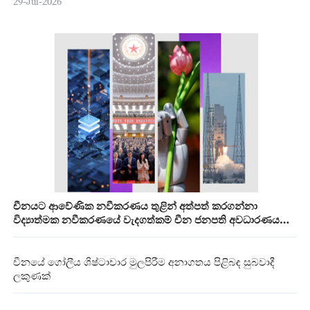
29-Jul-2026
චීනයට ආවේණික නවීකරණය තුළින් අත්පත් කරගන්නා
විද්‍යාත්මක නවීකරණයේ වැදගත්කම් චීන ජනපති අවධාරණය
කරයි
චීනයේ ගෝලීය ශිෂ්ටාචාර මුලපිරීම අනාගතය පිළිබඳ සුබවාදී
ලකුණක්