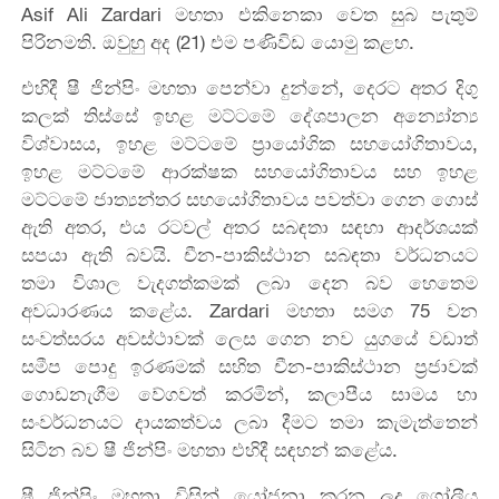
Asif Ali Zardari මහතා එකිනෙකා වෙත සුබ පැතුම්
පිරිනමති. ඔවුහු අද (21) එම පණිවිඩ යොමු ක‍ළහ.
එහිදී ෂී ජින්පිං මහතා පෙන්වා දුන්නේ, දෙරට අතර දිගු
කලක් තිස්සේ ඉහළ මට්ටමේ දේශපාලන අන්‍යෝන්‍ය
විශ්වාසය, ඉහළ මට්ටමේ ප්‍රායෝගික සහයෝගිතාවය,
ඉහළ මට්ටමේ ආරක්ෂක සහයෝගිතාවය සහ ඉහළ
මට්ටමේ ජාත්‍යන්තර සහයෝගිතාවය පවත්වා ගෙන ගොස්
ඇති අතර, එය රටවල් අතර සබඳතා සඳහා ආදර්ශයක්
සපයා ඇති බවයි. චීන-පාකිස්ථාන සබඳතා වර්ධනයට
තමා විශාල වැදගත්කමක් ලබා දෙන බව හෙතෙම
අවධාරණය කළේය. Zardari මහතා සමග 75 වන
සංවත්සරය අවස්ථාවක් ලෙස ගෙන නව යුගයේ වඩාත්
සමීප පොදු ඉරණමක් සහිත චීන-පාකිස්ථාන ප්‍රජාවක්
ගොඩනැගීම වේගවත් කරමින්, කලාපීය සාමය හා
සංවර්ධනයට දායකත්වය ලබා දීමට තමා කැමැත්තෙන්
සිටින බව ෂී ජින්පිං මහතා එහිදී සඳහන් කළේය.
ෂී ජින්පිං මහතා විසින් යෝජනා කරන ලද ගෝලීය