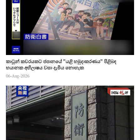
කාටූන් කවරයකට ජපානයේ "යළි හමුදාකරණය" පිළිබඳ
භයානක අභිලාෂය වසා දැමිය නොහැක
06-Aug-2026