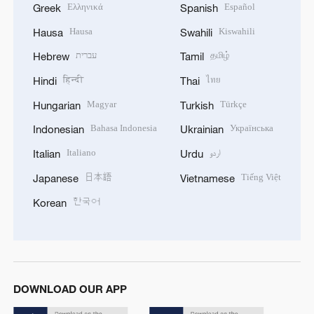
Ελληνικά
Español
Greek
Spanish
Hausa
Kiswahili
Hausa
Swahili
עברית
தமிழ்
Hebrew
Tamil
हिन्दी
ไทย
Hindi
Thai
Magyar
Türkçe
Hungarian
Turkish
Bahasa Indonesia
Українська
Indonesian
Ukrainian
Italiano
اردو
Italian
Urdu
日本語
Tiếng Việt
Japanese
Vietnamese
한국어
Korean
DOWNLOAD OUR APP