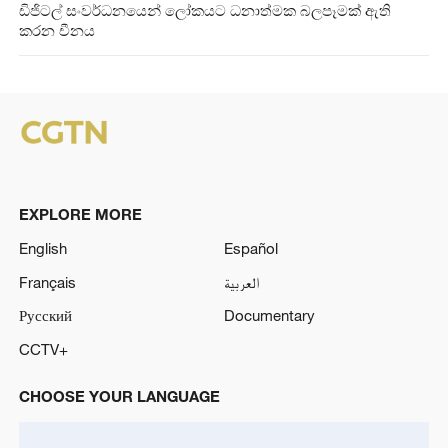
ඩිජිටල් සංවර්ධනයෙන් ලෝකයට ධනාත්මක බලපෑමක් ඇති
කරන චීනය
EXPLORE MORE
English
Español
Français
العربية
Русский
Documentary
CCTV+
CHOOSE YOUR LANGUAGE