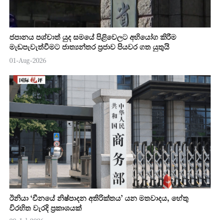
ජපානය පශ්චාත් යුද සමයේ පිළිවෙලට අභියෝග කිරීම
මැඩපැවැත්වීමට ජාත්‍යන්තර ප්‍රජාව පියවර ගත යුතුයි
01-Aug-2026
ඊනියා ‘චීනයේ නිෂ්පාදන අතිරික්තය’ යන මතවාදය, හේතු
විරහිත වැරදි ප්‍රකාශයක්