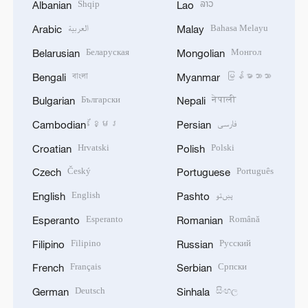
Shqip
ລາວ
Albanian
Lao
العربية
Bahasa Melayu
Arabic
Malay
Беларуская
Монгол
Belarusian
Mongolian
বাংলা
မြန်မာဘာသာ
Bengali
Myanmar
Български
नेपाली
Bulgarian
Nepali
ខ្មែរ
فارسی
Cambodian
Persian
Hrvatski
Polski
Croatian
Polish
Český
Português
Czech
Portuguese
English
پښتو
English
Pashto
Esperanto
Română
Esperanto
Romanian
Filipino
Русский
Filipino
Russian
Français
Српски
French
Serbian
Deutsch
සිංහල
German
Sinhala