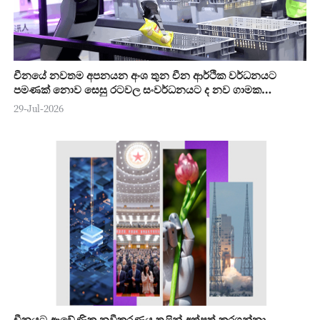
චීනයේ නවතම අපනයන අංශ තුන චීන ආර්ථික වර්ධනයට
පමණක් නොව සෙසු රටවල සංවර්ධනයට ද නව ගාමක
ශක්තියක්
29-Jul-2026
චීනයට ආවේණික නවීකරණය තුළින් අත්පත් කරගන්නා