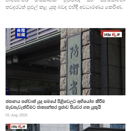
තවදුරටත් පුළුල් කළ යුතු බවද එහිදී අවධාරණය කෙරිණ.
ජපානය පශ්චාත් යුද සමයේ පිළිවෙලට අභියෝග කිරීම
මැඩපැවැත්වීමට ජාත්‍යන්තර ප්‍රජාව පියවර ගත යුතුයි
01-Aug-2026