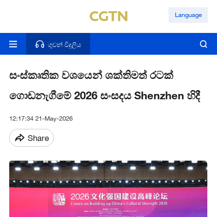
Language
ගුවන් විදුලිය
සංස්කෘතික වශයෙන් ශක්තිමත් රටක්
ගොඩනැගීමේ 2026 සංසදය Shenzhen හිදී
12:17:34 21-May-2026
Share