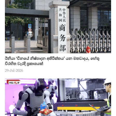
ඊනියා ‘චීනයේ නිෂ්පාදන අතිරික්තය’ යන මතවාදය, හේතු
විරහිත වැරදි ප්‍රකාශයක්
29-Jul-2026