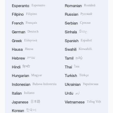
Esperanto
Română
Esperanto
Romanian
Filipino
Русский
Filipino
Russian
Français
Српски
French
Serbian
Deutsch
සිංහල
German
Sinhala
Ελληνικά
Español
Greek
Spanish
Hausa
Kiswahili
Hausa
Swahili
עברית
தமிழ்
Hebrew
Tamil
हिन्दी
ไทย
Hindi
Thai
Magyar
Türkçe
Hungarian
Turkish
Bahasa Indonesia
Українська
Indonesian
Ukrainian
Italiano
اردو
Italian
Urdu
日本語
Tiếng Việt
Japanese
Vietnamese
한국어
Korean