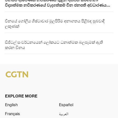
විද්‍යාත්මක නවීකරණයේ වැදගත්කම් චීන ජනපති අවධාරණය
කරයි
චීනයේ ගෝලීය ශිෂ්ටාචාර මුලපිරීම අනාගතය පිළිබඳ සුබවාදී
ලකුණක්
ඩිජිටල් සංවර්ධනයෙන් ලෝකයට ධනාත්මක බලපෑමක් ඇති
කරන චීනය
EXPLORE MORE
English
Español
Français
العربية