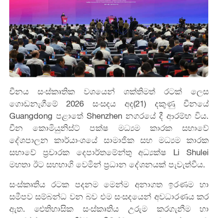
චීනය සංස්කෘතික වශයෙන් ශක්තිමත් රටක් ලෙස
ගොඩනැගීමේ 2026 සංසදය අද(21) දකුණු චීනයේ
Guangdong පළාතේ Shenzhen නගරයේ දී ආරම්භ විය.
චීන කොමියුනිස්ට් පක්ෂ මධ්‍යම කාරක සභාවේ
දේශපාලන කාර්යාංශයේ සාමාජික සහ මධ්‍යම කාරක
සභාවේ ප්‍රචාරක දෙපාර්තමේන්තු අධ්‍යක්ෂ Li Shulei
මහතා ඊට සහභාගි වෙමින් ප්‍රධාන දේශනයක් පැවැත්වීය.
සංස්කෘතිය රටක පදනම මෙන්ම අනාගත ඉරණම හා
සමීපව සම්බන්ධ වන බව එම සංසදයෙන් අවධාරණය කර
ඇත. ඓතිහාසික සංස්කෘතිය උරුම කරගැනීම හා