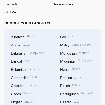
Русский
Documentary
CCTV+
CHOOSE YOUR LANGUAGE
Shqip
ລາວ
Albanian
Lao
العربية
Bahasa Melayu
Arabic
Malay
Беларуская
Монгол
Belarusian
Mongolian
বাংলা
မြန်မာဘာသာ
Bengali
Myanmar
Български
नेपाली
Bulgarian
Nepali
ខ្មែរ
فارسی
Cambodian
Persian
Hrvatski
Polski
Croatian
Polish
Český
Português
Czech
Portuguese
English
پښتو
English
Pashto