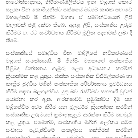
නවෝත්පාදනය, නිර්මාණශීලිත්වය ඉතා වැදගත් කොට
සලකා චීන කොමියුනිස්ට් පක්ෂයේ මධ්‍යම කාරක සභාවේ
මහලේකම් ෂී ජින්පිං මහතා ඒ සම්බන්ධයෙන් ලිපි
මාලාවක් එළි දක්වා තිබේ. අදාළ ලිපි, සංස්කෘතිය උරුම
කිරීමට හා රට සංවර්ධනය කිරීමට මූලික පදනමක් ලබා දී
තිබේ.
සංස්කෘතියේ සමෘද්ධිය චීන මාදිලියේ නවීකරණයේ
වැදගත් සංකේතයකි. ෂී ජින්පිං මහතාගේ සංස්කෘතිය
පිළිබඳ චින්තනය ගැඹුරු ලෙස අධ්‍යයනය කරමින්
ක්‍රියාත්මක කළ යුතුය. ජාතික සංස්කෘතික ඩිජිටල්කරණ හා
කෘත්‍රිම බුද්ධිය මගින් සංස්කෘතික පරිවර්තනය ප්‍රවර්ධනය
කිරීම සඳහා බලගැන්විය යුතු බව රැස්වීමට සහභාගී වූවන්
යෝජනා කර ඇත. ආරක්ෂාවට ප්‍රමුඛත්වය දීම සහ
මැදිහත්වීම අවම කිරීම යන මූලධර්ම ක්‍රියාත්මක කරමින්
සංස්කෘතික උරුමයන් ක්‍රමානුකූලව ආරක්ෂා කිරීම තහවුරු
කළ යුතුය. එමෙන්ම, සංස්කෘතිය මගින් ලෝකය සමග
සංවාදය පැවැත්වීමේ සංකල්පය ශක්තිමත් කරමින්
ජාත්‍යන්තර සංස්කෘතික හුවමාරු සහ සහයෝගිතා