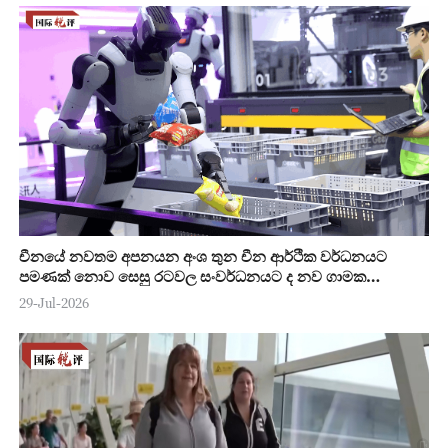
චීනයේ නවතම අපනයන අංශ තුන චීන ආර්ථික වර්ධනයට
පමණක් නොව සෙසු රටවල සංවර්ධනයට ද නව ගාමක
ශක්තියක්
29-Jul-2026