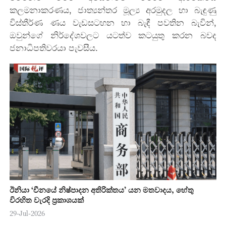
කලමනාකරණය, ජාත්‍යන්තර මූල්‍ය අරමුදල හා බැඳුණු
විස්තීර්ණ ණය වැඩසටහන හා බැඳී පවතින බැවින්,
ඔවුන්ගේ නිර්දේශවලට යටත්ව කටයුතු කරන බවද
ජනාධිපතිවරයා පැවසීය.
ඊනියා ‘චීනයේ නිෂ්පාදන අතිරික්තය’ යන මතවාදය, හේතු
විරහිත වැරදි ප්‍රකාශයක්
29-Jul-2026