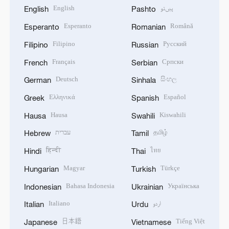
English
پښتو
English
Pashto
Esperanto
Română
Esperanto
Romanian
Filipino
Русский
Filipino
Russian
Français
Српски
French
Serbian
Deutsch
සිංහල
German
Sinhala
Ελληνικά
Español
Greek
Spanish
Hausa
Kiswahili
Hausa
Swahili
עברית
தமிழ்
Hebrew
Tamil
हिन्दी
ไทย
Hindi
Thai
Magyar
Türkçe
Hungarian
Turkish
Bahasa Indonesia
Українська
Indonesian
Ukrainian
Italiano
اردو
Italian
Urdu
日本語
Tiếng Việt
Japanese
Vietnamese