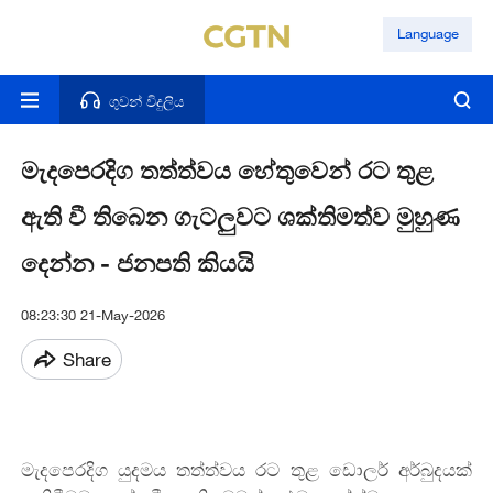
Language
ගුවන් විදුලිය
මැදපෙරදිග තත්ත්වය හේතුවෙන් රට තුළ
ඇති වී තිබෙන ගැටලුවට ශක්තිමත්ව මුහුණ
දෙන්න - ජනපති කියයි
08:23:30 21-May-2026
Share
මැදපෙරදිග යුදමය තත්ත්වය රට තුළ ඩොලර් අර්බුදයක්