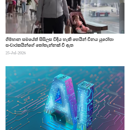
ගිම්හාන සමයේත් සිසිලස විඳිය හැකි හෙයින් චීනය යුරෝපා
සංචාරකයින්ගේ තෝතැන්නක් වී ඇත
25-Jul-2026