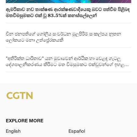
ඇමරිකාව නව තාක්ෂණ ආරක්ෂණවාදියෙකු බවට පත්වීම පිළිබඳ
මතවිමසුමකට එක් වූ 83.5%ක් කනස්සල්ලෙන්
චීන ජනපතිගේ ගෝලීය සංවර්ධන මුලපිරීම් සංකල්පය නූතන
ලෝකයට මනා උත්ප්‍රේරකයකි
"අතිරික්ත ධාරිතාව" යන මුවාවෙන් ආර්ථික හා වෙළඳ ගැටලු
දේශපාලනීකරණය කිරීමට මත විමසුමකට එක්වූවන්ගේ ඉහළ
විරෝධය
EXPLORE MORE
English
Español