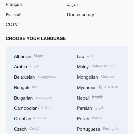
Français
العربية
Русский
Documentary
CCTV+
CHOOSE YOUR LANGUAGE
Shqip
ລາວ
Albanian
Lao
العربية
Bahasa Melayu
Arabic
Malay
Беларуская
Монгол
Belarusian
Mongolian
বাংলা
မြန်မာဘာသာ
Bengali
Myanmar
Български
नेपाली
Bulgarian
Nepali
ខ្មែរ
فارسی
Cambodian
Persian
Hrvatski
Polski
Croatian
Polish
Český
Português
Czech
Portuguese