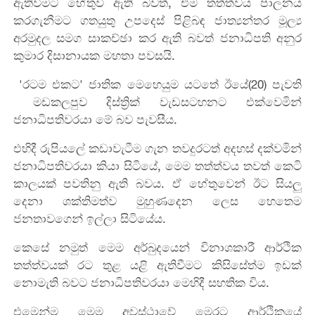
ඇතිවීමට හේතුවී ඇති බවත්, එම තත්ත්වය පාලනය
කරගැනීමට ගතයුතු උපදෙස් පිළිබඳ ජාත්‍යන්තර මූල්‍ය
අරමුදල සමග සාකච්ඡා කර ඇති බවත් ජනාධිපති අනුර
කුමාර දිසානායක මහතා පවසයි.
'රටම එකට' ජාතික මෙහෙයුම යටතේ ඊයේ(20) පැවති
මඩකලපුව දිස්ත්‍රික් වැඩසටහනට එක්වෙමින්
ජනාධිපතිවරයා මේ බව පැවසීය.
එහිදී රුපියලේ කඩාවැටීම ගැන තවදුරටත් අදහස් දක්වමින්
ජනාධිපතිවරයා කියා සිටියේ, මෙම තත්ත්වය තවත් කෙටි
කාලයක් පවතිනු ඇති බවය. ඒ හේතුවෙන් ඊට සියලු
දෙනා ශක්තිමත්ව මුහුණදෙන ලෙස හෙතෙම
ජනතාවගෙන් ඉල්ලා සිටියේය.
කෙසේ නමුත් මෙම අර්බුදයෙන් විනාශකාරී ආර්ථික
තත්ත්වයක් රට තුළ යළි ඇතිවීමට කිසිසේත්ම ඉඩක්
නොමැති බවට ජනාධිපතිවරයා මෙහිදී සහතික විය.
එමෙන්ම මෙම අවස්ථාවේ මෙරට ආර්ථිකයේ