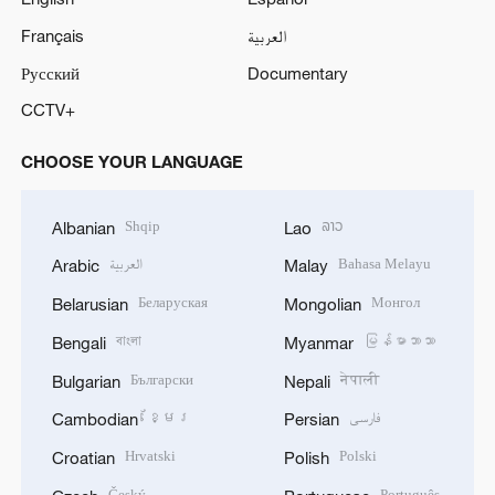
Français
العربية
Русский
Documentary
CCTV+
CHOOSE YOUR LANGUAGE
Shqip
ລາວ
Albanian
Lao
العربية
Bahasa Melayu
Arabic
Malay
Беларуская
Монгол
Belarusian
Mongolian
বাংলা
မြန်မာဘာသာ
Bengali
Myanmar
Български
नेपाली
Bulgarian
Nepali
ខ្មែរ
فارسی
Cambodian
Persian
Hrvatski
Polski
Croatian
Polish
Český
Português