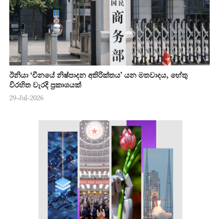
ඊනියා ‘චීනයේ නිෂ්පාදන අතිරික්තය’ යන මතවාදය, හේතු
විරහිත වැරදි ප්‍රකාශයක්
29-Jul-2026