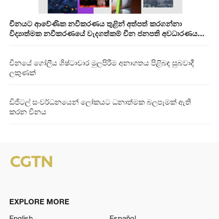
චීනයට ආවේණික නවීකරණය තුළින් අත්පත් කරගන්නා
විද්‍යාත්මක නවීකරණයේ වැදගත්කම් චීන ජනපති අවධාරණය
කරයි
චීනයේ ගෝලීය ශිෂ්ටාචාර මුලපිරීම අනාගතය පිළිබඳ සුබවාදී
ලකුණක්
ඩිජිටල් සංවර්ධනයෙන් ලෝකයට ධනාත්මක බලපෑමක් ඇති
කරන චීනය
EXPLORE MORE
English
Español