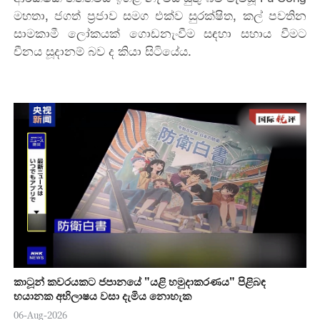
මහතා, ජගත් ප්‍රජාව සමග එක්ව සුරක්ෂිත, කල් පවතින
සාමකාමී ලෝකයක් ගොඩනැංවීම සඳහා සහාය වීමට
චීනය සූදානම් බව ද කියා සිටියේය.
කාටූන් කවරයකට ජපානයේ "යළි හමුදාකරණය" පිළිබඳ
භයානක අභිලාෂය වසා දැමිය නොහැක
06-Aug-2026