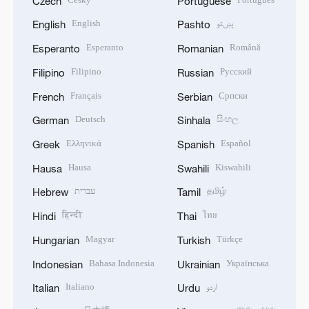
Czech
Portuguese
English
پښتو
English
Pashto
Esperanto
Română
Esperanto
Romanian
Filipino
Русский
Filipino
Russian
Français
Српски
French
Serbian
Deutsch
සිංහල
German
Sinhala
Ελληνικά
Español
Greek
Spanish
Hausa
Kiswahili
Hausa
Swahili
עברית
தமிழ்
Hebrew
Tamil
हिन्दी
ไทย
Hindi
Thai
Magyar
Türkçe
Hungarian
Turkish
Bahasa Indonesia
Українська
Indonesian
Ukrainian
Italiano
اردو
Italian
Urdu