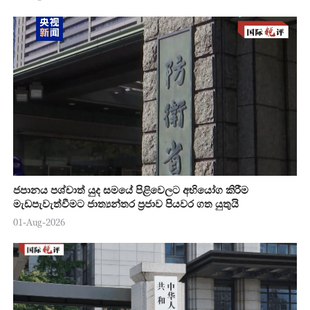
ජපානය පශ්චාත් යුද සමයේ පිළිවෙලට අභියෝග කිරීම
මැඩපැවැත්වීමට ජාත්‍යන්තර ප්‍රජාව පියවර ගත යුතුයි
01-Aug-2026