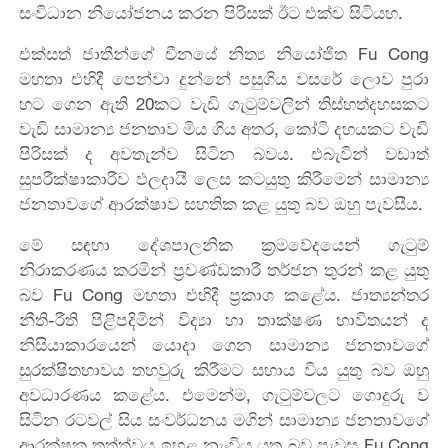
සංවිධාන නියෝජනය කරන පිරිසක් ඊට එක්ව සිටියහ.
එක්සත් ජාතීන්ගේ චීනයේ නිත්‍ය නියෝජිත Fu Cong
මහතා එහිදී පෙන්වා දුන්නේ පසුගිය වසරේ ලොව පුරා
හට ගෙන ඇති 20කට වැඩි ගැටුම්වලින් තිස්හත්දහසකට
වැඩි සාමාන්‍ය ජනතාව මිය ගිය අතර, කෝටි දහයකට වැඩි
පිරිසක් ද අවතැන්ව සිටින බවය. එබැවින් වඩාත්
සුපරීක්ෂාකාරීව ඵලදායී ලෙස කටයුතු කිරීමෙන් සාමාන්‍ය
ජනතාවගේ ආරක්ෂාව සහතික කළ යුතු බව ඔහු පැවසීය.
මේ සඳහා දේශපාලනික ක්‍රමවේදයෙන් ගැටුම්
නිරාකරණය කරමින් ප්‍රචණ්ඩකාරී තර්ජන තුරන් කළ යුතු
බව Fu Cong මහතා එහිදී ප්‍රකාශ කළේය. ජාත්‍යන්තර
නීති-රීති පිළිපදිමින් විද්‍යා හා තාක්ෂණ භාවිතයන් ද
නිසියාකාරයෙන් යොදා ගෙන සාමාන්‍ය ජනතාවගේ
සුරක්ෂිතභාවය තහවුරු කිරීමට සහාය විය යුතු බව ඔහු
අවධාරණය කළේය. එමෙන්ම, ගැටුම්වලට ගොදුරු ව
සිටින රටවල් සිය සංවර්ධනය මගින් සාමාන්‍ය ජනතාවගේ
ආරක්ෂක තත්ත්වය ඉහළ නැංවිය යුතු බව පැවසූ Fu Cong