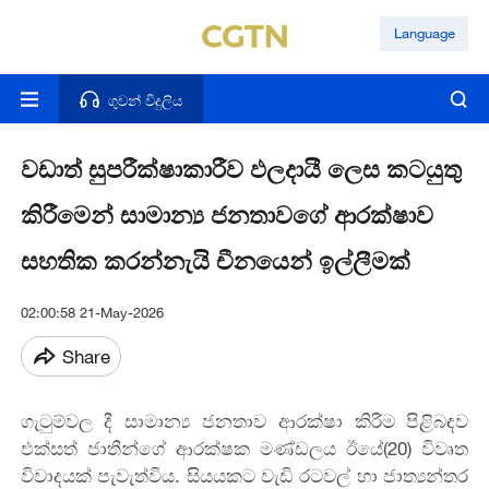
Language
ගුවන් විදුලිය
වඩාත් සුපරීක්ෂාකාරීව ඵලදායී ලෙස කටයුතු
කිරීමෙන් සාමාන්‍ය ජනතාවගේ ආරක්ෂාව
සහතික කරන්නැයි චීනයෙන් ඉල්ලීමක්
02:00:58 21-May-2026
Share
ගැටුම්වල දී සාමාන්‍ය ජනතාව ආරක්ෂා කිරීම පිළිබඳව
එක්සත් ජාතීන්ගේ ආරක්ෂක මණ්ඩලය ඊයේ(20) විවෘත
විවාදයක් පැවැත්විය. සියයකට වැඩි රටවල් හා ජාත්‍යන්තර