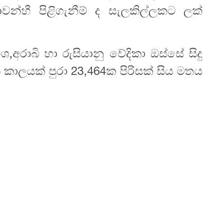
වන්හී පිළිගැනීම් ද සැලකිල්ලකට ලක්
රංශ,අරාබි හා රුසියානු වේදිකා ඔස්සේ සිදු
ාලයක් පුරා 23,464ක පිරිසක් සිය මතය