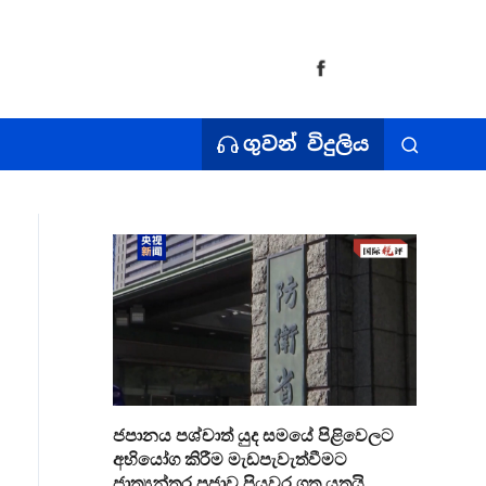
ගුවන් විදුලිය
ජපානය පශ්චාත් යුද සමයේ පිළිවෙලට
අභියෝග කිරීම මැඩපැවැත්වීමට
ජාත්‍යන්තර ප්‍රජාව පියවර ගත යුතුයි