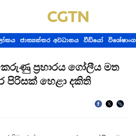
ෝකය
ජාත්‍යන්තර අවධානය
වීඩියෝ
විශේෂාංග
රුණු ප්‍රහාරය ගෝලීය මත
 පිරිසක් හෙළා දකිති