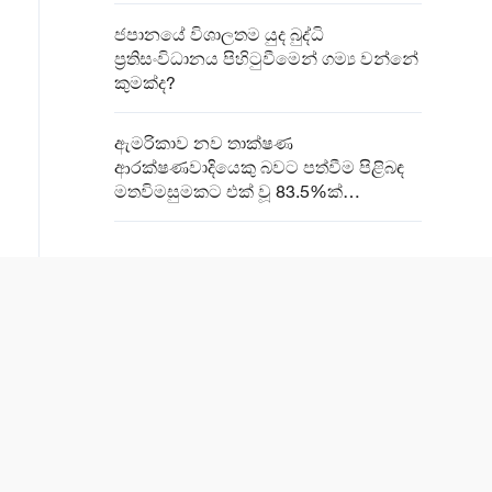
ජපානයේ විශාලතම යුද බුද්ධි
ප්‍රතිසංවිධානය පිහිටුවීමෙන් ගම්‍ය වන්නේ
කුමක්ද?
ඇමරිකාව නව තාක්ෂණ
ආරක්ෂණවාදියෙකු බවට පත්වීම පිළිබඳ
මතවිමසුමකට එක් වූ 83.5%ක්
කනස්සල්ලෙන්