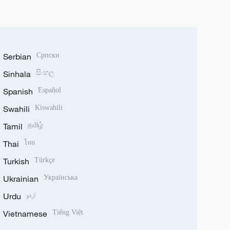
Serbian
Српски
Sinhala
සිංහල
Spanish
Español
Swahili
Kiswahili
Tamil
தமிழ்
Thai
ไทย
Turkish
Türkçe
Ukrainian
Українська
Urdu
اردو
Vietnamese
Tiếng Việt