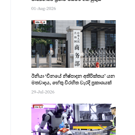
01-Aug-2026
ඊනියා ‘චීනයේ නිෂ්පාදන අතිරික්තය’ යන
මතවාදය, හේතු විරහිත වැරදි ප්‍රකාශයක්
29-Jul-2026