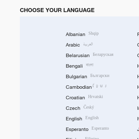
CHOOSE YOUR LANGUAGE
Albanian
Shqip
Arabic
العربية
Belarusian
Беларуская
Bengali
বাংলা
Bulgarian
Български
Cambodian
ខ្មែរ
Croatian
Hrvatski
Czech
Český
English
English
Esperanto
Esperanto
Filipino