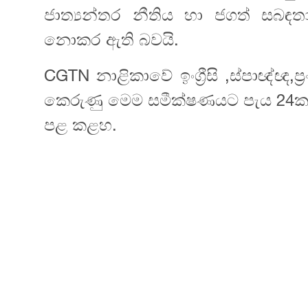
ජාත්‍යන්තර නීතිය හා ජගත් සබඳතා
නොකර ඇති බවයි.
CGTN නාළිකාවේ ඉංග්‍රීසි ,ස්පාඥ්ඥ,ප්‍
කෙරුණු මෙම සමීක්ෂණයට පැය 24ක ක
පළ කළහ.