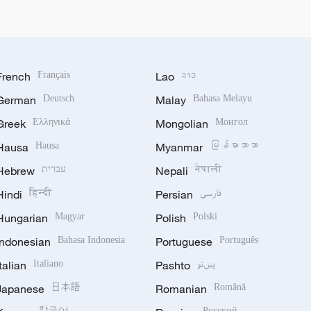
French
Français
Lao
ລາວ
German
Deutsch
Malay
Bahasa Melayu
Greek
Ελληνικά
Mongolian
Монгол
Hausa
Hausa
Myanmar
မြန်မာဘာသာ
Hebrew
עברית
Nepali
नेपाली
Hindi
हिन्दी
Persian
فارسی
Hungarian
Magyar
Polish
Polski
Indonesian
Bahasa Indonesia
Portuguese
Português
Italian
Italiano
Pashto
پښتو
Japanese
日本語
Romanian
Română
한국어
Русский