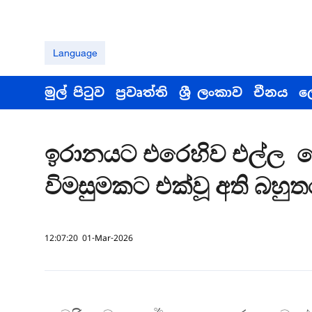
Language
මුල් පිටුව
ප්‍රවෘත්ති
ශ්‍රී ලංකාව
චීනය
ල
ඉරානයට එරෙහිව එල්ල කෙ
විමසුමකට එක්වූ අති බහුතර
12:07:20 01-Mar-2026