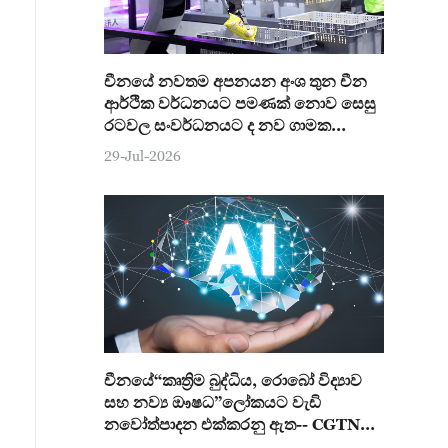
චීනයේ නවතම අපනයන අංශ තුන චීන
ආර්ථික වර්ධනයට පමණක් නොව සෙසු
රටවල සංවර්ධනයට ද නව ගාමක
ශක්තියක්
29-Jul-2026
චීනයේ“කෘත්‍රිම බුද්ධිය, රොබෝ විද්‍යාව
සහ නව්‍ය ඖෂධ”ලෝකයට වැඩි
නවෝත්පාදන එක්කරනු ඇත-- CGTN
මත විමසුම