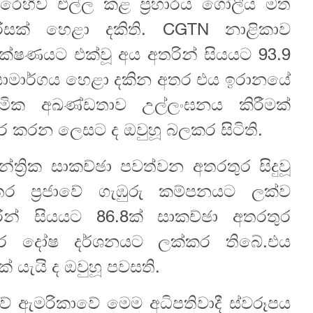
එරෙහිව එල්ල කළ ප්‍රහාරය ගෝලීය මත
රිසක් හෙළා දකිති. CGTN නාළිකාව
ක්ෂණයට එක්වූ අය අතරින් සියය‍ට 93.9
‍රියාමාර්ගය හෙළා දකින අතර එය ඉරානයේ
මික අඛණ්ඩතාව උල්ලංඝනය කිරීමක්
ර කරන ලෙසට ද ඔවුහූ බලකර සිටිති.
ත්‍රික සාකච්ඡා පවත්වන අතරතුර සිදුවූ
න්තර ප්‍රජාවේ ගැඹුරු කම්පනයට ලක්ව
ින් සියයට 86.8ක් සාකච්ඡා අතරතුර
වර දෝෂ දර්ශනයට ලක්කර තිබේ.එය
් යැයි ද ඔවුහූ පවසති.
වේ ඇමරිකාවේ මෙම අධිපතිවාදී ස්වරූපය