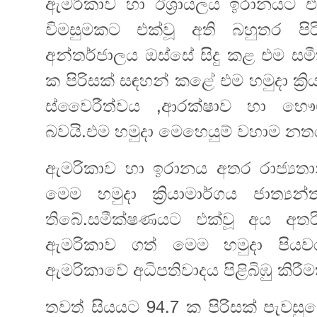
ඇමරිකාව හා ඊශ්‍රායලය ඉරානයට 
විමසුමකට එක්වූ අති බහුතර පි
අන්තර්ජාලය ඔස්සේ සිදු කළ එම සමී
ක පිරිසක් සඳහන් කළේ එම හමුදා ක්
ස්වෛරීත්වය ,ආරක්ෂාව හා භෞ
බවයි.එම හමුදා මෙහෙයුම් වහාම නත
ඇමරිකාව හා ඉරානය අතර රාජ්‍යතාන්
මෙම හමුදා ක්‍රියාමාර්ගය ජාත්‍ය
තිබේ.සමීක්ෂණයට එක්වූ අය අතර
ඇමරිකාව ගත් මෙම හමුදා පිය
ඇමරිකාවේ අධිපතිවාදය පිළිබිඹු කිරීමක
තවත් සියයට 94.7 ක පිරිසක් පැවසු