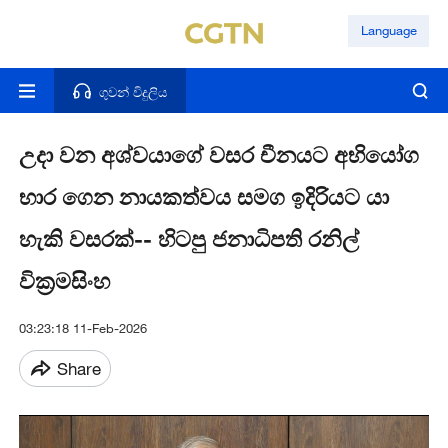
Language
ගුවන් විදුලිය
උදා වන අශ්වයාගේ වසර චීනයට අභියෝග
භාර ගෙන නායකත්වය සමග ඉදිරියට යා
හැකි වසරක්-- හිටපු ජනාධිපති රනිල්
වික්‍රමසිංහ
03:23:18 11-Feb-2026
Share