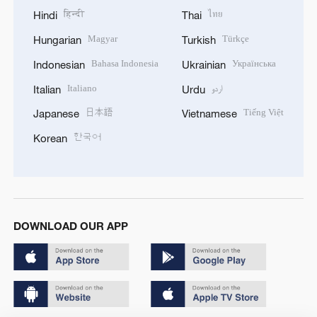
हिन्दी
ไทย
Hindi
Thai
Magyar
Türkçe
Hungarian
Turkish
Bahasa Indonesia
Українська
Indonesian
Ukrainian
Italiano
اردو
Italian
Urdu
日本語
Tiếng Việt
Japanese
Vietnamese
한국어
Korean
DOWNLOAD OUR APP