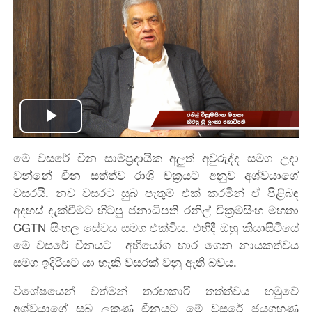
Play
මේ වසරේ චීන සාම්‍ප්‍රදායික අලුත් අවුරුද්ද සමග උදා
Video
වන්නේ චීන සත්ත්ව රාශි චක්‍රයට අනුව අශ්වයාගේ
වසරයි. නව වසරට සුබ පැතුම් එක් කරමින් ඒ පිළිබඳ
අදහස් දැක්වීමට හිටපු ජනාධිපති රනිල් වික්‍රමසිංහ මහතා
CGTN සිංහල සේවය සමග එක්විය. එහිදී ඔහු කියාසිටියේ
මේ ව‍සරේ චීනයට අභියෝග භාර ගෙන නායකත්වය
සමග ඉදිරියට යා හැකි වසරක් වනු ඇති බවය.
විශේෂයෙන් වත්මන් තරඟකාරී තත්ත්වය හමුවේ
අශ්වයාගේ සුබ ලකුණ චීනයට මේ වසරේ ජයග්‍රහණ