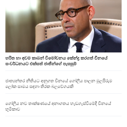
හරිත හා අවම කාබන් විමෝචනය කේන්ද්‍ර කරගත් චීනයේ
සංවර්ධනයට එක්සත් ජාතීන්ගේ පැසසුම්
ජාත්‍යන්තර නීතියට අනුගත චීනයේ ගෝලීය පාලන මුලපිරුම
ලෝක සාමය සඳහා තීරක බලවේගයකි
ගෝලීය නව තාක්ෂණයේ අනාගතය හැඩගැස්වීමේදී චීනයේ
භූමිකාව