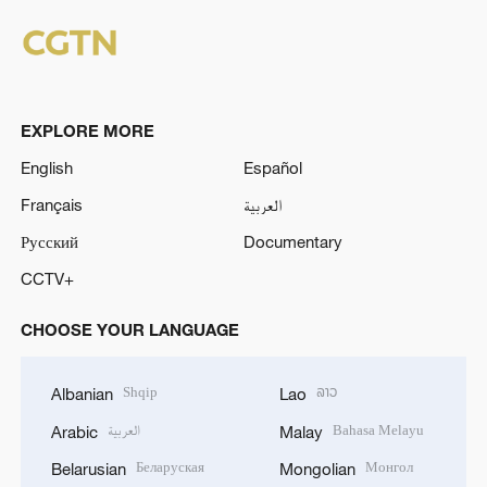
EXPLORE MORE
English
Español
Français
العربية
Русский
Documentary
CCTV+
CHOOSE YOUR LANGUAGE
Shqip
ລາວ
Albanian
Lao
العربية
Bahasa Melayu
Arabic
Malay
Беларуская
Монгол
Belarusian
Mongolian