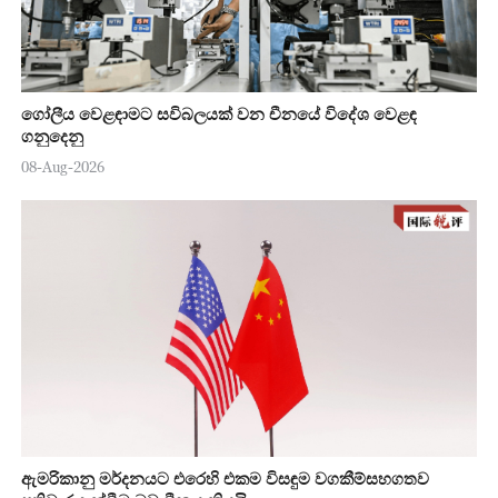
ගෝලීය වෙළඳාමට සවිබලයක් වන චීනයේ විදේශ වෙළඳ
ගනුදෙනු
08-Aug-2026
ඇමරිකානු මර්දනයට එරෙහි එකම විසඳුම වගකීම්සහගතව