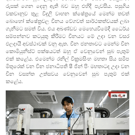
රුසක් ගෙන දෙනු ඇති බව ඔහු එහිදී පැවසීය. පසුගිය
වකවානුව තුළ විදුලි වාහන ක්ෂේත්‍රයේ මෙන්ම තවත්
බොහෝ ක්ෂේත්‍රවල චීනය වේගවත් සාර්ථකත්වයක් ලබා
ගැනීමට සමත් විය. එය අඛණ්ඩව මෙහෙයවීමේදී ‍ධෛර්ය
සම්පන්නව කටයුතු කිරීමට චීනයට මේ උදා වන වසර
ඵලදායී අවස්ථාවක් වනු ඇත. චීන ජනතාවට මෙන්ම චීන
කොමියුනිස්ට් පක්ෂයටත් ඔහු ඒ වෙනුවෙන් සුබ පැතුම්
එක් කළේය. එමෙන්ම රනිල් වික්‍රමසිංහ මහතා සිය සමීප
මිතුරෙක් වන චීන ජනාධිපති ෂී ජින් පිං මහතාටද උදා වන
චීන වසන්ත උත්සවය වෙනුවෙන් සුබ පැතුම් එක්
කළේය.