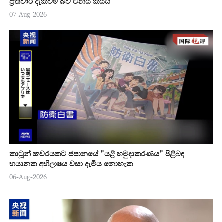
ප්‍රතිචාර දැක්වීම බව චීනය කියයි
07-Aug-2026
කාටූන් කවරයකට ජපානයේ "යළි හමුදාකරණය" පිළිබඳ
භයානක අභිලාෂය වසා දැමිය නොහැක
06-Aug-2026