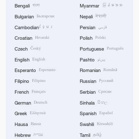
বাংলা
မြန်မာဘာသာ
Bengali
Myanmar
Български
नेपाली
Bulgarian
Nepali
ខ្មែរ
فارسی
Cambodian
Persian
Hrvatski
Polski
Croatian
Polish
Český
Português
Czech
Portuguese
English
پښتو
English
Pashto
Esperanto
Română
Esperanto
Romanian
Filipino
Русский
Filipino
Russian
Français
Српски
French
Serbian
Deutsch
සිංහල
German
Sinhala
Ελληνικά
Español
Greek
Spanish
Hausa
Kiswahili
Hausa
Swahili
עברית
தமிழ்
Hebrew
Tamil