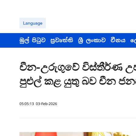
Language
මුල් පිටුව
ප්‍රවෘත්ති
ශ්‍රී ලංකාව
චීනය
ල
චීන-උරුගුවේ විස්තීර්ණ උ
පුළුල් කළ යුතු බව චීන ජ
05:05:13 03-Feb-2026