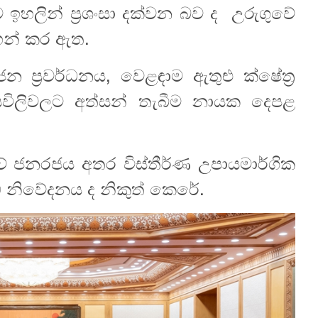
හලින් ප්‍රශංසා දක්වන බව ද උරුගුවේ
හන් කර ඇත.
ප්‍රවර්ධනය, වෙළඳාම ඇතුළු ක්ෂේත්‍ර
යවිලිවලට අත්සන් තැබීම නායක දෙපළ
ේ ජනරජය අතර විස්තීර්ණ උපායමාර්ගික
්ධ නිවේදනය ද නිකුත් කෙරේ.