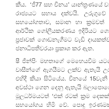
කීය. ‘ජී77 සහ චීනය’ යාන්ත්‍රණයේ 
රාජ්‍යයට සහාය දක්වයි. උරුගු
සහයෝගතාව, සමාන හා ක්‍රමවත් ලෝ
ආර්ථික ගෝලීයකරණය ඉදිරියට ගෙ
ප්‍රජාවක් ගොඩනැගීමට වැඩි දායක
ජනාධිපතිවරයා ප්‍රකාශ කර ඇත.
ෂී ජින්පිං මහතාගේ මෙහෙයවීම ය
වාසීන්ගේ ඇගයීමට ලක්ව ඇතැයි උර
එහිදී කියා සිටියේය. චීනයේ 15වැන
අවස්ථා ගෙන දෙනු ඇතැයි බලාපොරො
මූලධර්මයටත් ‘එක් රටක් ක්‍රම දෙකක්’ 
සහයෝගය හිමි වේ. පොදු ඉරණමක් සහ