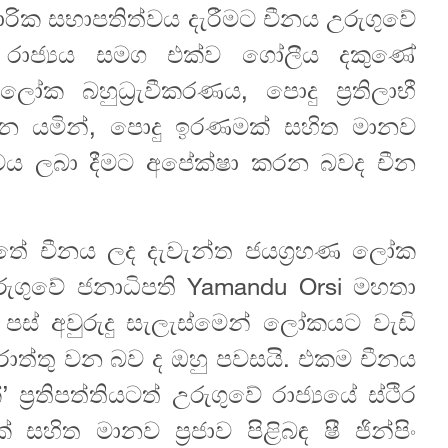
වාරික සභාපතිත්වය දැරීමට චීනය උරුගුවේ
වේ රාජ්‍යය සමග එක්ව ගෝලීය දකුණේ
ක බහුධ්‍රැවීකරණය, පොදු ප්‍රතිලාභී
න යමින්, පොදු ඉරණමක් සහිත මානව
ත්වය ලබා දීමට අපේක්ෂා කරන බවද චීන
ටතේ චීනය ලද දැවැන්ත ජයග්‍රහණ ලෝක
ුගුවේ ජනාධිපති Yamandu Orsi මහතා
ි පස් අවුරුදු සැලැස්මෙන් ලෝකයට වැඩි
ත්තු වන බව ද ඔහු පවසයි. එකම චීනය
ප්‍රතිපත්තියටත් උරුගුවේ රාජ්‍යයේ ස්ථිර
ිත මානව ප්‍රජාව පිළිබඳ ෂී ජින්පිං