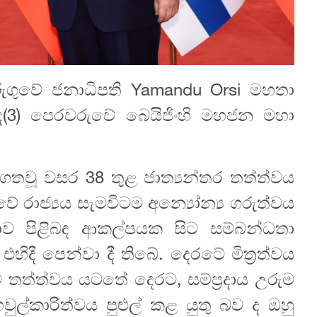
උරුගුවේ ජනාධිපති Yamandu Orsi මහතා
ද(3) පෙරවරුවේ බෙයිජිංහි මහජන මහා
වා ගතවූ වසර 38 තුළ ජාත්‍යන්තර තත්ත්වය
 රාජ්‍යය සැමවිටම අන්‍යෝන්‍ය ගරුත්වය
ගතාව පිළිබඳ ආකල්පයක සිට සම්බන්ධතා
ිදී පෙන්වා දී තිබේ. දෙරටේ මිත්‍රත්වය
තත්ත්වය යටතේ දෙරට, සම්ප්‍රදාය උරුම
ුල්කාරිත්වය පුළුල් කළ යුතු බව ද ඔහු