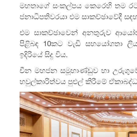
මහතාගේ සංකල්පය කෙරෙහි තම රට ඉ
ජනාධිපතිවරයා එම සාකච්ඡාවේදී සඳ
එම සාකච්ඡාවෙන් අනතුරුව ආයෝජන 
පිළිබඳ 10කට වැඩි සහයෝගතා ලි
ඉදිරියේ සිදු විය.
චීන මහජන සමූහාණ්ඩුව හා උරුගුව
හවුල්කාරිත්වය පුළුල් කිරීමේ ඒකාබද