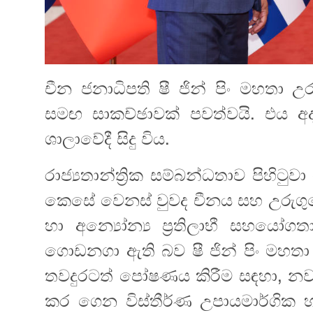
චීන ජනාධිපති ෂී ජින් පිං මහතා 
සමඟ සාකච්ඡාවක් පවත්වයි. එය අ
ශාලාවේදී සිදු විය.
රාජ්‍යතාන්ත්‍රික සම්බන්ධතාව පිහිටු
කෙසේ වෙනස් වුවද චීනය සහ උරුගුවේ
හා අන්‍යෝන්‍ය ප්‍රතිලාභී සහයෝ
ගොඩනගා ඇති බව ෂී ජින් පිං මහතා එහ
තවදුරටත් පෝෂණය කිරීම සඳහා, නව 
කර ගෙන විස්තීර්ණ උපායමාර්ගික හව