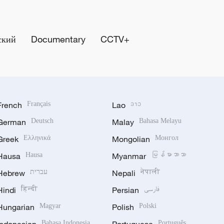
ский
Documentary
CCTV+
French
Français
Lao
ລາວ
German
Deutsch
Malay
Bahasa Melayu
Greek
Ελληνικά
Mongolian
Монгол
Hausa
Hausa
Myanmar
မြန်မာဘာသာ
Hebrew
עברית
Nepali
नेपाली
Hindi
हिन्दी
Persian
فارسی
Hungarian
Magyar
Polish
Polski
Bahasa Indonesia
Português