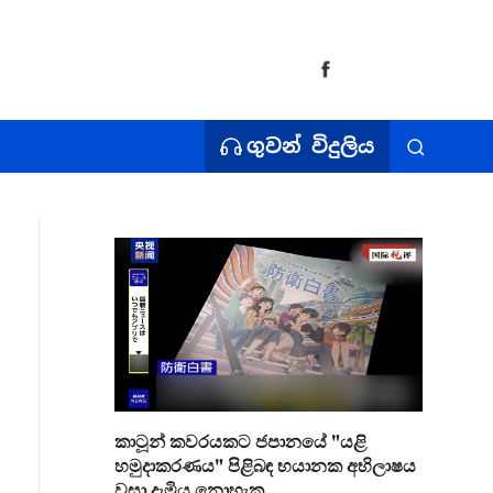
ගුවන් විදුලිය
කාටූන් කවරයකට ජපානයේ "යළි
හමුදාකරණය" පිළිබඳ භයානක අභිලාෂය
වසා දැමිය නොහැක