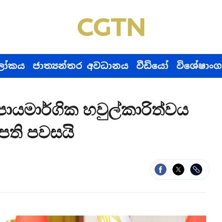
ෝකය
ජාත්‍යන්තර අවධානය
වීඩියෝ
විශේෂාංග
පායමාර්ගික හවුල්කාරිත්වය
නපති පවසයි