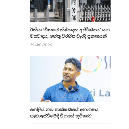
ඊනියා ‘චීනයේ නිෂ්පාදන අතිරික්තය’ යන
මතවාදය, හේතු විරහිත වැරදි ප්‍රකාශයක්
29-Jul-2026
ගෝලීය නව තාක්ෂණයේ අනාගතය
හැඩගැස්වීමේදී චීනයේ භූමිකාව