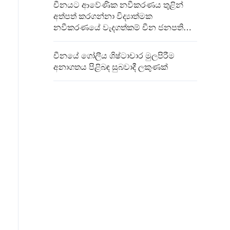
චීනයට ආවේණික නවීකරණය තුළින්
අත්පත් කරගන්නා විද්‍යාත්මක
නවීකරණයේ වැදගත්කම් චීන ජනපති
අවධාරණය කරයි
චීනයේ ගෝලීය ශිෂ්ටාචාර මුලපිරීම
අනාගතය පිළිබඳ සුබවාදී ලකුණක්