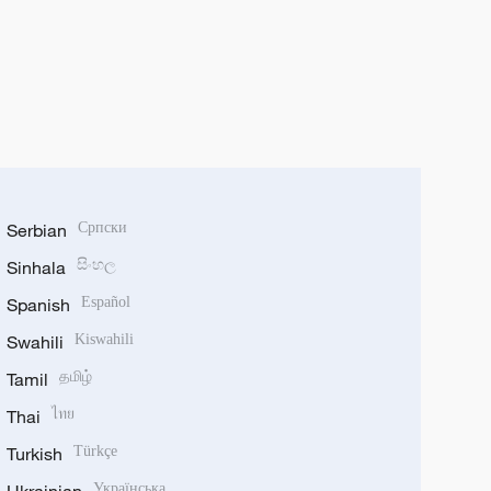
Serbian
Српски
Sinhala
සිංහල
Spanish
Español
Swahili
Kiswahili
Tamil
தமிழ்
Thai
ไทย
Turkish
Türkçe
Українська