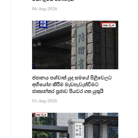
06-Aug-2026
ජපානය පශ්චාත් යුද සමයේ පිළිවෙලට
අභියෝග කිරීම මැඩපැවැත්වීමට
ජාත්‍යන්තර ප්‍රජාව පියවර ගත යුතුයි
01-Aug-2026