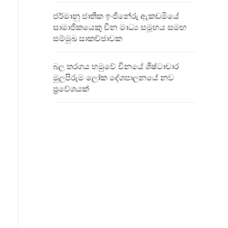
ජර්මානු ජාතික ඉංජිනේරු ඇකඩමියේ
සාමාජිකයෙකු‍ චීන මාධ්‍ය සමූහය සමඟ
සම්මුඛ සාකච්ඡාවක
බල තරගය හමුවේ චීනයේ ශිෂ්ටාචාර
මුලපිරුම ලෝක දේශපාලනයේ නව
ප්‍රවේශයක්