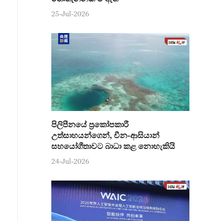
25-Jul-2026
පිලිපීනයේ ප්‍රකෝපකාරී
උත්සාහයන්ගෙන්, චීන-ආසියාන්
සහයෝගීතාවට බාධා කළ නොහැකියි
24-Jul-2026