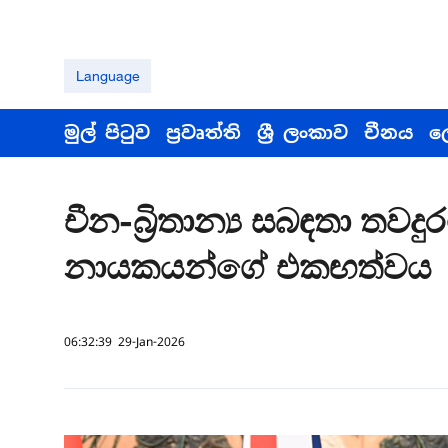
Language
මුල් පිටුව
ප්‍රවෘත්ති
ශ්‍රී ලංකාව
චීනය
ල
චීන-බ්‍රිතාන්‍ය සබඳතා තවද
නායකයන්ගේ එකඟත්වය
06:32:39 29-Jan-2026