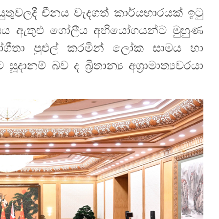
ුවලදී චීනය වැදගත් කාර්යභාරයක් ඉටු
ාසය ඇතුළු ගෝලීය අභියෝගයන්ට මුහුණ
ගීතා පුළුල් කරමින් ලෝක සාමය හා
ානම් බව ද බ්‍රිතාන්‍ය අග්‍රාමාත්‍යවරයා