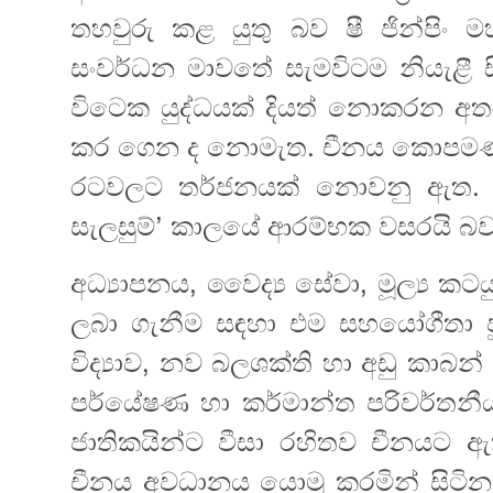
තහවුරු කළ යුතු බව ෂී ජින්පිං ම
සංවර්ධන මාවතේ සැමවිටම නියැළී ස
විටෙක යුද්ධයක් දියත් නොකරන අතර
කර ගෙන ද නොමැත. චීනය කොපමණ ස
රටවලට තර්ජනයක් නොවනු ඇත. ම
සැලසුම්’ කාලයේ ආරම්භක වසරයි බව 
අධ්‍යාපනය, වෛද්‍ය සේවා, මූල්‍ය කටයුත
ලබා ගැනීම සඳහා එම සහයෝගීතා පුළුල
විද්‍යාව, නව බලශක්ති හා අඩු කාබ
පර්යේෂණ හා කර්මාන්ත පරිවර්තනීය ලෙස
ජාතිකයින්ට වීසා රහිතව චීනයට ඇතුළු
චීනය අවධානය යොමු කරමින් සිටින