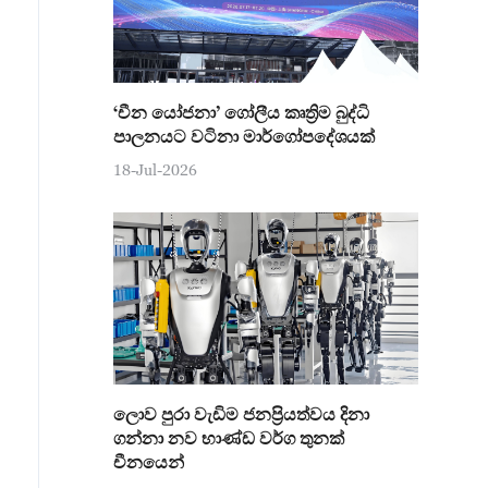
‘චීන යෝජනා’ ගෝලීය කෘත්‍රිම බුද්ධි
පාලනයට වටිනා මාර්ගෝපදේශයක්
18-Jul-2026
ලොව පුරා වැඩිම ජනප්‍රියත්වය දිනා
ගන්නා නව භාණ්ඩ වර්ග තුනක්
චීනයෙන්