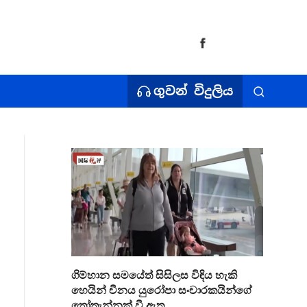
ගුවන් විදුලිය
ගිම්හාන සමයේත් සිසිලස විඳිය හැකි
හෙයින් චීනය යුරෝපා සංචාරකයින්ගේ
තෝතැන්නක් වී ඇත