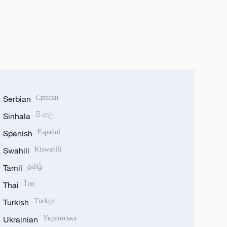
Serbian
Српски
Sinhala
සිංහල
Spanish
Español
Swahili
Kiswahili
Tamil
தமிழ்
Thai
ไทย
Turkish
Türkçe
Ukrainian
Українська