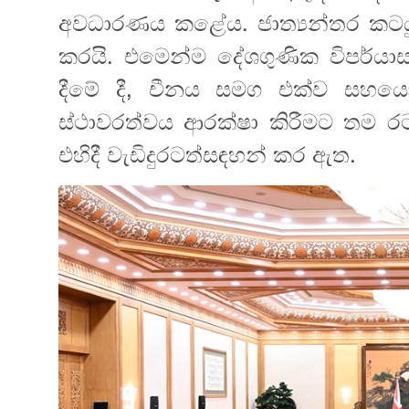
අවධාරණය කළේය. ජාත්‍යන්තර කටයුත
කරයි. එමෙන්ම දේශගුණික විපර්ය
දීමේ දී, චීනය සමග එක්ව සහයෝ
ස්ථාවරත්වය ආරක්ෂා කිරීමට තම රට සූද
එහිදී වැඩිදුරටත්සඳහන් කර ඇත.