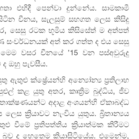
හතා එහිදී පෙන්වා දුන්නේය. සාමකාමී
ිටින චීනය, සැලසුම් සහගත ලෙස කිසිදු
, සෙසු රටක භූමිය කිසිසේත් ම අත්පත්
ංවර්ධනයක් අත් කර ගත්ත ද එය සෙසු
ෙම වසර චීනයේ ’15 වන පස්අවුරුදු
ද ඔහු පැවසීය.
ු ඇතුළු ක්ෂ්‍රේයන්හි අන්‍යෝන්‍ය ප්‍රතිලාභ
් කළ යුතු අතර, කෘත්‍රිම බුද්ධිය, ජීව
න් තාක්ෂණයන්ට අදාළ අංශයන්හි ඒකාබද්ධ
 ක්‍රියාවට නැංවිය යුතුය. බ්‍රිතාන්‍යය
 වීමේ ප්‍රතිපත්තිය ක්‍රියාත්මක කිරීමට
 බව ද හෙතෙම කියාසිටියේය. එමෙන්ම,