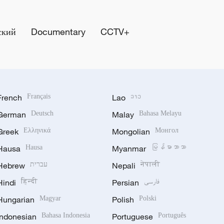
ский
Documentary
CCTV+
French
Français
Lao
ລາວ
German
Deutsch
Malay
Bahasa Melayu
Greek
Ελληνικά
Mongolian
Монгол
Hausa
Hausa
Myanmar
မြန်မာဘာသာ
Hebrew
עברית
Nepali
नेपाली
Hindi
हिन्दी
Persian
فارسی
Hungarian
Magyar
Polish
Polski
Indonesian
Bahasa Indonesia
Portuguese
Português