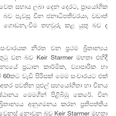
 වෙත සහාය ලබා දෙන දෙරට, ප්‍රායෝගික
 බව පැවසූ චීන ජනාධිපතිවරයා, වඩාත්
 ගොඩනැංවීම තහවුරු කළ යුතු බව ද
ාරයක නිරත වන ප්‍රථම බ්‍රිතාන්‍යය
 සතුටු වන බව Keir Starmer මහතා එහිදී
ාන්‍යයේ ප්‍රධාන කාර්මික, ව්‍යාපාරික හා
න් 60කට වැඩි පිරිසක් මෙම සංචාරයට එක්
 අතර පවතින පුළුල් සහයෝගීතා හා චීනය
්ඨානය මෙමගින් පිළිබිඹු කෙරේ. චීන
‍රිතාන්‍යය අනුගමනය කරන ප්‍රතිපත්තිය
ත් වෙනස් නොවන බව Keir Starmer මහතා