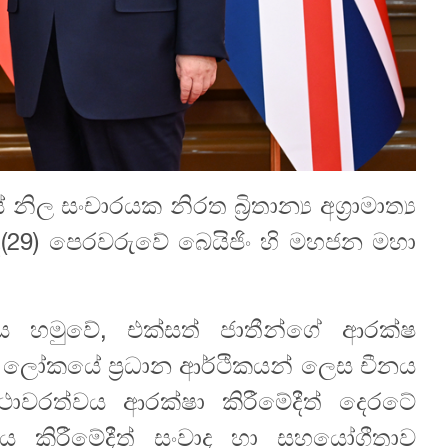
ිල සංචාරයක නිරත බ්‍රිතාන්‍ය අග්‍රාමාත්‍ය
ද(29) පෙරවරුවේ බෙයිජිං හි මහජන මහා
 හමුවේ, එක්සත් ජාතීන්ගේ ආරක්ෂ
ා ලෝකයේ ප්‍රධාන ආර්ථිකයන් ලෙස චීනය
්ථාවරත්වය ආරක්ෂා කිරීමේදීත් දෙරටේ
නය කිරීමේදීත් සංවාද හා සහයෝගීතාව