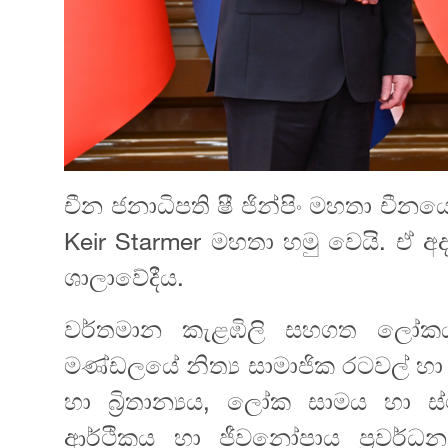
චීන ජනාධිපති ෂී ජින්පිං මහතා චීනයේ න
Keir Starmer මහතා හමු වෙයි. ඒ අ
ශාලාවේදීය.
වර්තමාන කැළඹිලි සහගත ලෝකය
මණ්ඩලයේ නිත්‍ය සාමාජික රටවල් හ
හා බ්‍රිතාන්‍යය, ලෝක සාමය හා ස
ආර්ථිකය හා ජීවනෝපාය ප්‍රවර්ධ