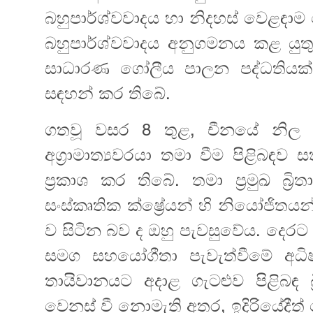
බහුපාර්ශ්වවාදය හා නිදහස් වෙළඳාම
බහුපාර්ශ්වවාදය අනුගමනය කළ යුතු
සාධාරණ ගෝලීය පාලන පද්ධතියක්
සඳහන් කර තිබේ.
ගතවූ වසර 8 තුළ, චීනයේ නිල සංච
අග්‍රාමාත්‍යවරයා තමා වීම පිළිබඳව
ප්‍රකාශ කර තිබේ. තමා ප්‍රමුඛ බ්‍රිත
සංස්කෘතික ක්ෂ්‍රේයන් හි නියෝජිතය
ව සිටින බව ද ඔහු පැවසුවේය. දෙරට
සමග සහයෝගීතා පැවැත්වීමේ අධිෂ
තායිවානයට අදාළ ගැටළුව පිළිබඳ බ්
වෙනස් වී නොමැති අතර, ඉදිරියේදී