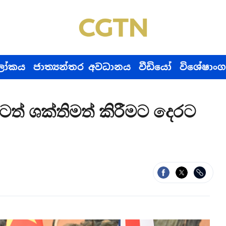
ෝකය
ජාත්‍යන්තර අවධානය
වීඩියෝ
විශේෂාංග
ුරටත් ශක්තිමත් කිරීමට දෙරට