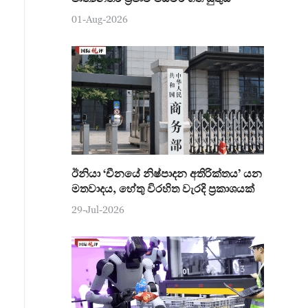
01-Aug-2026
ඊනියා ‘චීනයේ නිෂ්පාදන අතිරික්තය’ යන
මතවාදය, හේතු විරහිත වැරදි ප්‍රකාශයක්
29-Jul-2026