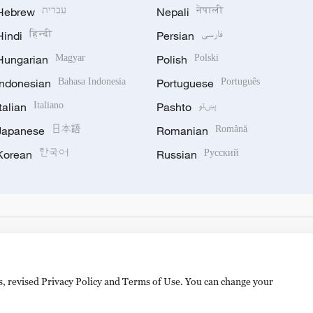
Hebrew
עברית
Nepali
नेपाली
Hindi
हिन्दी
Persian
فارسی
Hungarian
Magyar
Polish
Polski
Indonesian
Bahasa Indonesia
Portuguese
Português
Italian
Italiano
Pashto
پښتو
Japanese
日本語
Romanian
Română
Korean
한국어
Russian
Русский
es, revised Privacy Policy and Terms of Use. You can change your