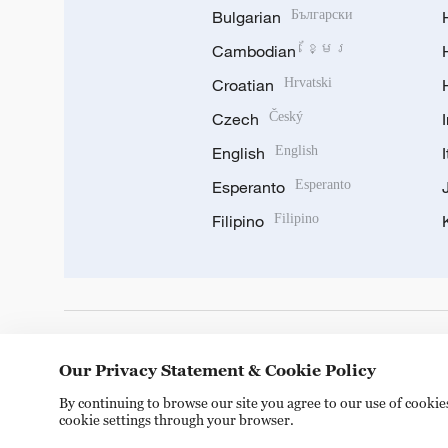
Bulgarian
Български
Cambodian
ខ្មែរ
Croatian
Hrvatski
Czech
Český
English
English
Esperanto
Esperanto
Filipino
Filipino
DOWNLOAD OUR APP
Our Privacy Statement & Cookie Policy
By continuing to browse our site you agree to our use of cooki
cookie settings through your browser.