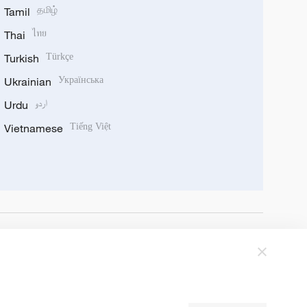
Tamil
தமிழ்
Thai
ไทย
Turkish
Türkçe
Ukrainian
Українська
Urdu
اردو
Vietnamese
Tiếng Việt