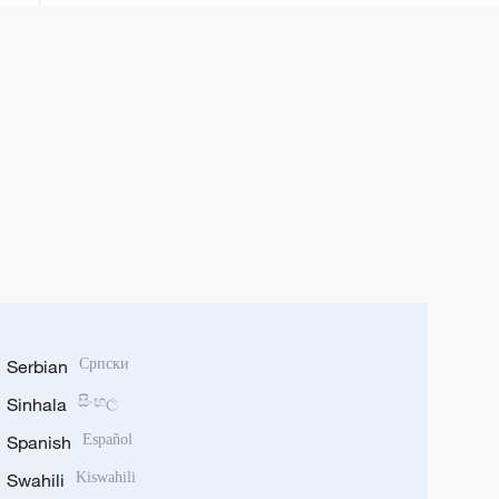
Serbian
Српски
Sinhala
සිංහල
Spanish
Español
Swahili
Kiswahili