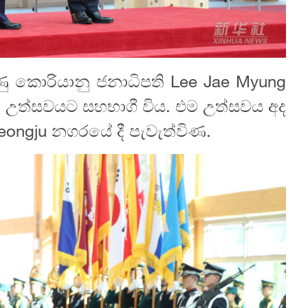
කුණු කොරියානු ජනාධිපති Lee Jae Myung
ේ උත්සවයට සහභාගී විය. එම උත්සවය අද
eongju නගරයේ දී පැවැත්විණ.