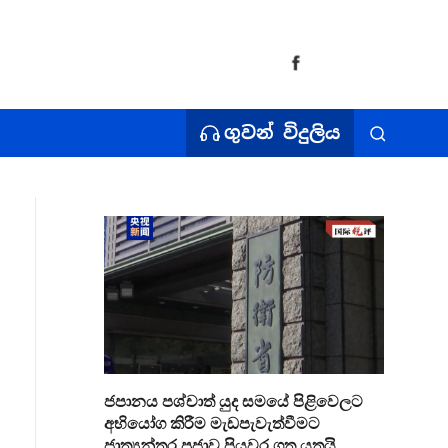
ගුවන් විදුලිය
ජපානය පශ්චාත් යුද සමයේ පිළිවෙලට
අභියෝග කිරීම මැඩපැවැත්වීමට
ජාත්‍යන්තර ප්‍රජාව පියවර ගත යුතුයි