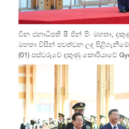
චීන ජනාධිපති ෂී ජින් පිං මහතා, ද
මහතා විසින් පවත්වන ලද පිළිගැනීම
(01) පස්වරුවේ දකුණු කොරියාවේ Gy