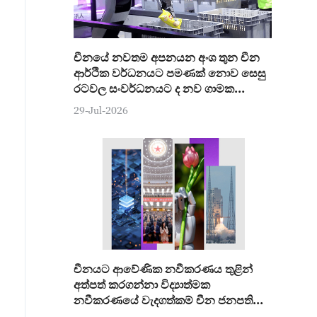
චීනයේ නවතම අපනයන අංශ තුන චීන
ආර්ථික වර්ධනයට පමණක් නොව සෙසු
රටවල සංවර්ධනයට ද නව ගාමක
ශක්තියක්
29-Jul-2026
චීනයට ආවේණික නවීකරණය තුළින්
අත්පත් කරගන්නා විද්‍යාත්මක
නවීකරණයේ වැදගත්කම් චීන ජනපති
අවධාරණය කරයි