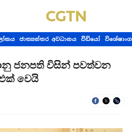
ෝකය
ජාත්‍යන්තර අවධානය
වීඩියෝ
විශේෂාංග
නු ජනපති විසින් පවත්වන
එක් වෙයි