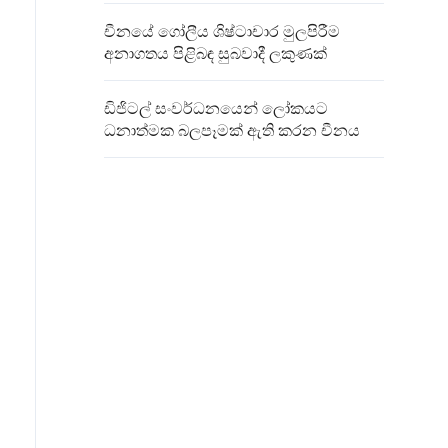
චීනයේ ගෝලීය ශිෂ්ටාචාර මුලපිරීම
අනාගතය පිළිබඳ සුබවාදී ලකුණක්
ඩිජිටල් සංවර්ධනයෙන් ලෝකයට
ධනාත්මක බලපෑමක් ඇති කරන චීනය