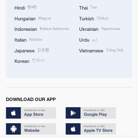
हिन्दी
ไทย
Hindi
Thai
Magyar
Türkçe
Hungarian
Turkish
Bahasa Indonesia
Українська
Indonesian
Ukrainian
Italiano
اردو
Italian
Urdu
日本語
Tiếng Việt
Japanese
Vietnamese
한국어
Korean
DOWNLOAD OUR APP