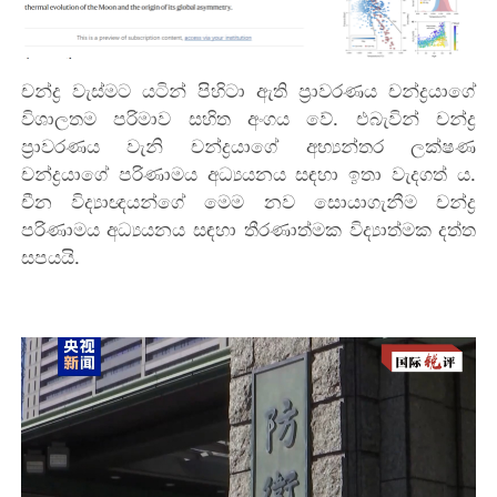
චන්ද්‍ර වැස්මට යටින් පිහිටා ඇති ප්‍රාවරණය චන්ද්‍රයාගේ
විශාලතම පරිමාව සහිත අංගය වේ. එබැවින් චන්ද්‍ර
ප්‍රාවරණය වැනි චන්ද්‍රයාගේ අභ්‍යන්තර ලක්ෂණ
චන්ද්‍රයාගේ පරිණාමය අධ්‍යයනය සඳහා ඉතා වැදගත් ය.
චීන විද්‍යාඥයන්ගේ මෙම නව සොයාගැනීම චන්ද්‍ර
පරිණාමය අධ්‍යයනය සඳහා තීරණාත්මක විද්‍යාත්මක දත්ත
සපයයි.