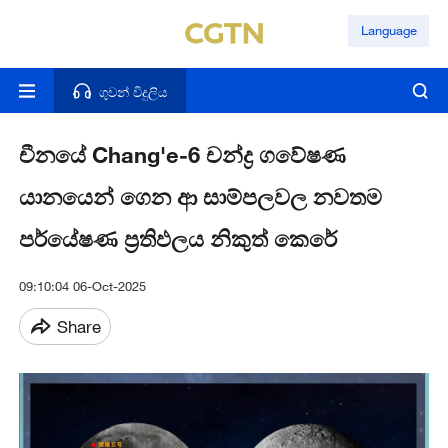
Language
ගුවන් විදුලිය
චීනයේ Chang'e-6 චන්ද්‍ර ගවේෂණ
යානයෙන් ගෙන ආ සාම්පලවල නවතම
පර්යේෂණ ප්‍රතිඵලය නිකුත් කෙරේ
09:10:04 06-Oct-2025
Share