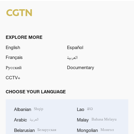
EXPLORE MORE
English
Español
Français
العربية
Русский
Documentary
CCTV+
CHOOSE YOUR LANGUAGE
Shqip
ລາວ
Albanian
Lao
العربية
Bahasa Melayu
Arabic
Malay
Беларуская
Монгол
Belarusian
Mongolian