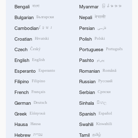
বাংলা
မြန်မာဘာသာ
Bengali
Myanmar
Български
नेपाली
Bulgarian
Nepali
ខ្មែរ
فارسی
Cambodian
Persian
Hrvatski
Polski
Croatian
Polish
Český
Português
Czech
Portuguese
English
پښتو
English
Pashto
Esperanto
Română
Esperanto
Romanian
Filipino
Русский
Filipino
Russian
Français
Српски
French
Serbian
Deutsch
සිංහල
German
Sinhala
Ελληνικά
Español
Greek
Spanish
Hausa
Kiswahili
Hausa
Swahili
עברית
தமிழ்
Hebrew
Tamil