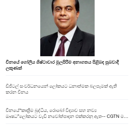
චීනයේ ගෝලීය ශිෂ්ටාචාර මුලපිරීම අනාගතය පිළිබඳ සුබවාදී
ලකුණක්
ඩිජිටල් සංවර්ධනයෙන් ලෝකයට ධනාත්මක බලපෑමක් ඇති
කරන චීනය
චීනයේ“කෘත්‍රිම බුද්ධිය, රොබෝ විද්‍යාව සහ නව්‍ය
ඖෂධ”ලෝකයට වැඩි නවෝත්පාදන එක්කරනු ඇත-- CGTN මත
විමසුම