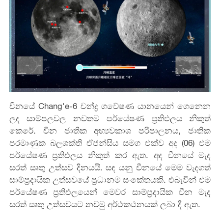
චීනයේ Chang'e-6 චන්ද්‍ර ගවේෂණ යානයෙන් ගෙනෙන
ලද සාම්පලවල නවතම පර්යේෂණ ප්‍රතිඵලය නිකුත්
කෙරේ. චීන ජාතික අභ්‍යවකාශ පරිපාලනය, ජාතික
පරමාණුක බලශක්ති ඒජන්සිය සමග එක්ව අද (06) එම
පර්යේෂණ ප්‍රතිඵලය නිකුත් කර ඇත. අද චීනයේ මැද
සරත් සෘතු උත්සව දිනයයි.‍ සඳ යනු චීනයේ මෙම වැදගත්
සාම්ප්‍රදායික උත්සවයේ ප්‍රධානම සංකේතයකි. එබැවින් එම
පර්යේෂණ ප්‍රතිඵලයෙන් මෙවර සාම්ප්‍රදායික චීන මැද
සරත් සෘතු උත්සවයට නවමු අර්ථකථනයක් ලබා දී ඇත.