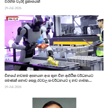
විරහිත වැරදි ප්‍රකාශයක්
29-Jul-2026
චීනයේ නවතම අපනයන අංශ තුන චීන ආර්ථික වර්ධනයට
පමණක් නොව සෙසු රටවල සංවර්ධනයට ද නව ගාමක
ශක්තියක්
29-Jul-2026