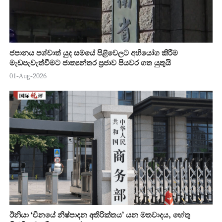
ජපානය පශ්චාත් යුද සමයේ පිළිවෙලට අභියෝග කිරීම
මැඩපැවැත්වීමට ජාත්‍යන්තර ප්‍රජාව පියවර ගත යුතුයි
01-Aug-2026
ඊනියා ‘චීනයේ නිෂ්පාදන අතිරික්තය’ යන මතවාදය, හේතු