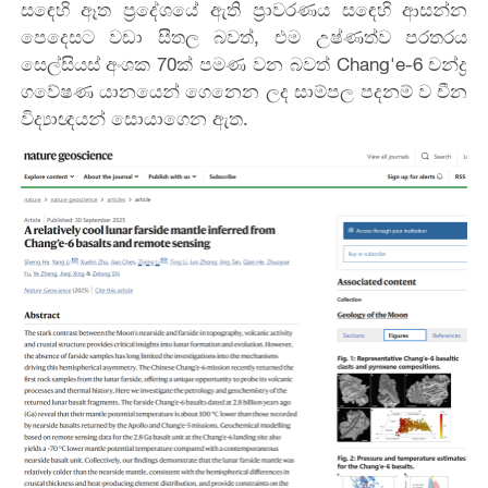
සඳෙහි ඈත ප්‍රදේශයේ ඇති ප්‍රාවරණය සඳෙහි ආසන්න
පෙදෙසට වඩා සීතල බවත්, එම උෂ්ණත්ව පරතරය
සෙල්සියස් අංශක 70ක් පමණ වන බවත් Chang'e-6 චන්ද්‍ර
ගවේෂණ යානයෙන් ගෙනෙන ලද සාම්පල පදනම් ව චීන
විද්‍යාඥයන් සොයාගෙන ඇත.