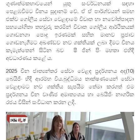
ගුණාත්මකභාවයෙන් යුතු සංවර්ධනයක් සඳහා
පෙළඹවීමට චීනය සූදානම් වේ. ඒ ඒ පාර්ශ්වයන් සමඟ
එක්ව ගෝලීය සේවා වෙළඳාමේ විවෘත හා නවෝත්පාදන
සහයෝගිතා තහවුරු කරමින් විවෘත ගෝලීය ආර්ථිකයක්
ගොඩනගා පොදු ඉරණමක් සහිත මානව ප්‍රජාව
ගොඩනැගීමට අඛණ්ඩව නව ශක්තියක් ලබා දීමට චීනය
කැමැත්තෙන් සිටින බව ෂී ජින් පිං මහතා එහිදී
අවධාරණය කළේ ය.
2025 චීන ජාත්‍යන්තර සේවා වෙළඳ ප්‍රදර්ශනය අද(10)
බෙයිජිං හිදී ආරම්භ විය.බුද්ධිමය තාක්ෂණයෙන් සේවා
වෙළඳාමට නව ශක්තිය සැපයීම තේමා කරගත් එම
ප්‍රදර්ශනය චීන වාණිජ අමාත්‍යංශය හා බෙයිජිං නාගරික
රජය විසින් සංවිධාන කරන ලදි.