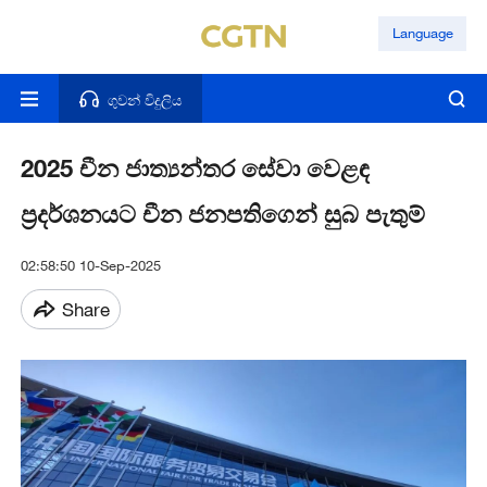
Language
ගුවන් විදුලිය
2025 චීන ජාත්‍යන්තර සේවා වෙළඳ
ප්‍රදර්ශනයට චීන ජනපති‍ගෙන් සුබ පැතුම්
02:58:50 10-Sep-2025
Share