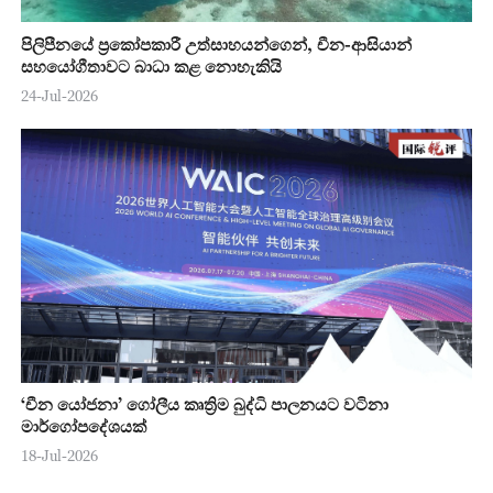
පිලිපීනයේ ප්‍රකෝපකාරී උත්සාහයන්ගෙන්, චීන-ආසියාන්
සහයෝගීතාවට බාධා කළ නොහැකියි
24-Jul-2026
‘චීන යෝජනා’ ගෝලීය කෘත්‍රිම බුද්ධි පාලනයට වටිනා
මාර්ගෝපදේශයක්
18-Jul-2026