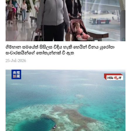
ගිම්හාන සමයේත් සිසිලස විඳිය හැකි හෙයින් චීනය යුරෝපා
සංචාරකයින්ගේ තෝතැන්නක් වී ඇත
25-Jul-2026