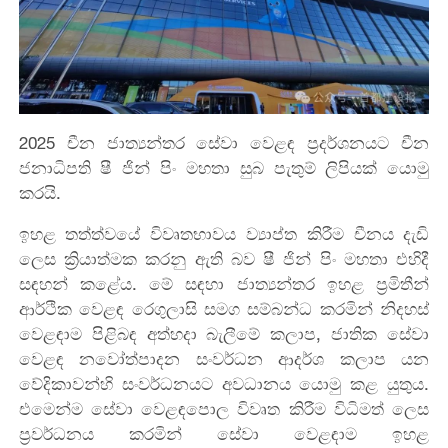
2025 චීන ජාත්‍යන්තර සේවා වෙළඳ ප්‍රදර්ශනයට චීන
ජනාධිපති ෂී ජින් පිං මහතා සුබ පැතුම් ලිපියක් යොමු
කරයි.
ඉහළ තත්ත්වයේ විවෘතභාවය ව්‍යාප්ත කිරීම චීනය දැඩි
ලෙස ක්‍රියාත්මක කරනු ඇති බව ෂී ජින් පිං මහතා එහිදී
සඳහන් කළේය. මේ සඳහා ජාත්‍යන්තර ඉහළ ප්‍රමිතීන්
ආර්ථික වෙළඳ රෙගුලාසි සමග සම්බන්ධ කරමින් නිදහස්
වෙළඳාම පිළිබඳ අත්හදා බැලීමේ කලාප, ජාතික සේවා
වෙළඳ නවෝත්පාදන සංවර්ධන ආදර්ශ කලාප යන
වේදිකාවන්හි සංවර්ධනයට අවධානය යොමු කළ යුතුය.
එමෙන්ම සේවා වෙළඳපොල විවෘත කිරීම විධිමත් ලෙස
ප්‍රවර්ධනය කරමින් සේවා වෙළඳාම ඉහළ