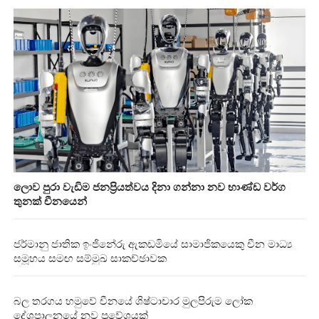
ලොව පුරා වැඩිම ජනප්‍රියත්වය දිනා ගන්නා නව භාණ්ඩ වර්ග
තුනක් චීනයෙන්
ජර්මානු ජාතික ඉංජිනේරු ඇකඩමියේ සාමාජිකයෙකු‍ චීන මාධ්‍ය
සමූහය සමඟ සම්මුඛ සාකච්ඡාවක
බල තරගය හමුවේ චීනයේ ශිෂ්ටාචාර මුලපිරුම ලෝක
දේශපාලනයේ නව ප්‍රවේශයක්