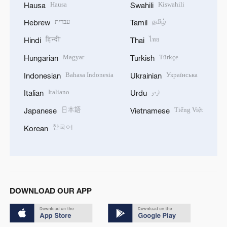
Hausa
Kiswahili
Hausa
Swahili
עברית
தமிழ்
Hebrew
Tamil
हिन्दी
ไทย
Hindi
Thai
Magyar
Türkçe
Hungarian
Turkish
Bahasa Indonesia
Українська
Indonesian
Ukrainian
Italiano
اردو
Italian
Urdu
日本語
Tiếng Việt
Japanese
Vietnamese
한국어
Korean
DOWNLOAD OUR APP