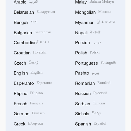
العربية
Bahasa Melayu
Arabic
Malay
Беларуская
Монгол
Belarusian
Mongolian
বাংলা
မြန်မာဘာသာ
Bengali
Myanmar
Български
नेपाली
Bulgarian
Nepali
ខ្មែរ
فارسی
Cambodian
Persian
Hrvatski
Polski
Croatian
Polish
Český
Português
Czech
Portuguese
English
پښتو
English
Pashto
Esperanto
Română
Esperanto
Romanian
Filipino
Русский
Filipino
Russian
Français
Српски
French
Serbian
Deutsch
සිංහල
German
Sinhala
Ελληνικά
Español
Greek
Spanish