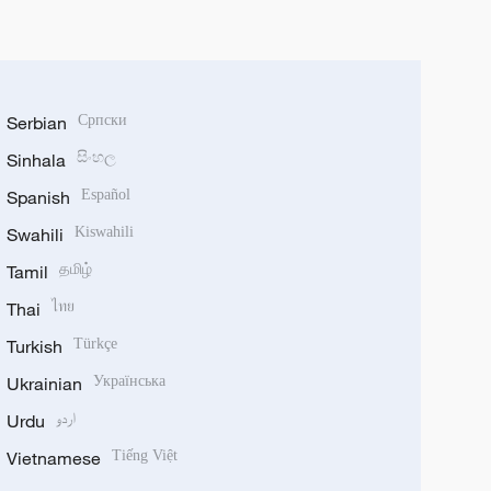
Serbian
Српски
Sinhala
සිංහල
Spanish
Español
Swahili
Kiswahili
Tamil
தமிழ்
Thai
ไทย
Turkish
Türkçe
Ukrainian
Українська
Urdu
اردو
Vietnamese
Tiếng Việt