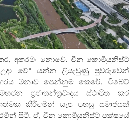
කර, අතරමං නොවේ. චීන කොමියුනිස්ට්
දා වේ" යන්න ලියැවුණු පුවරුවෙන්
හරය මනාව පෙන්නුම් කෙරේ. ටිබෙට්
ජන ප්‍රජාතන්ත්‍රවාදය ස්ථාපිත කර
රියාත්මක කිරීමෙන් සැප පහසු සමාජයක්
ින් සිටී. ඒ, චීන කොමියුනිස්ට් පක්ෂයේ