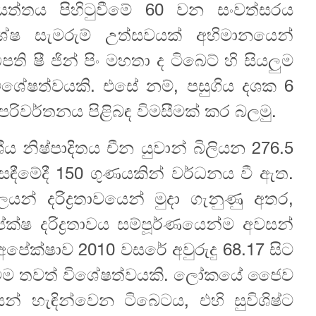
ායත්තය පිහිටුවීමේ 60 වන සංවත්සරය
ේෂ සැමරුම් උත්සවයක් අභිමානයෙන්
ි ෂී ජින් පිං මහතා ද ටිබෙට් හි සියලුම
ිශේෂත්වයකි. එසේ නම්, පසුගිය දශක 6‍
 පරිවර්තනය පිළිබඳ විමසීමක් කර බලමු.
ීය නිෂ්පාදිතය චීන යුවාන් බිලියන 276.5
සඳීමේදී 150 ගුණයකින් වර්ධනය වී ඇත.
ලයන් දරිද්‍රතාවයෙන් මුදා ගැනුණු අතර,
්ෂ දරිද්‍රතාවය සම්පූර්ණයෙන්ම අවසන්
පේක්ෂාව 2010 වසරේ අවුරුදු 68.17 සිට
ඩි වීම තවත් විශේෂත්වයකි. ලෝකයේ ජෛව
් හැඳින්වෙන ටිබෙටය, එහි සුවිශිෂ්ට