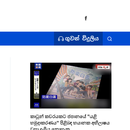
ගුවන් විදුලිය
කාටූන් කවරයකට ජපානයේ "යළි
හමුදාකරණය" පිළිබඳ භයානක අභිලාෂය
වසා දැමිය නොහැක