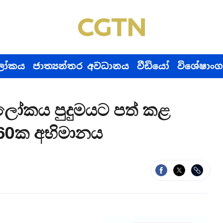
ෝකය
ජාත්‍යන්තර අවධානය
වීඩියෝ
විශේෂාංග
 ලෝකය පුදුමයට පත් කළ
 60ක අභිමානය