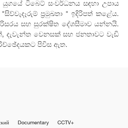
නව යුගයේ ටිබෙට් සංවර්ධනය සඳහා උපාය
ිව්වැදෑරුම් ප්‍රමුඛතා " ඉදිරිපත් කළේය.
රිසරය සහ සුරක්ෂිත දේශසීමාව යන්නයි.
ක්, දැවැන්ත වෙනසක් සහ ජනතාවට වැඩි
පරිච්ඡේදයකට පිවිස ඇත.
ский
Documentary
CCTV+