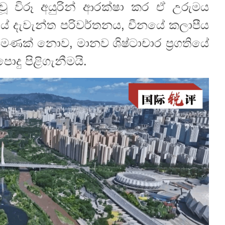
ොවූ විරූ අයුරින් ආරක්ෂා කර ඒ උරුමය
ේ දැවැන්ත පරිවර්තනය, චීනයේ කලාපීය
මණක් නොව, මානව ශිෂ්ටාචාර ප්‍රගතියේ
ොදු පිළිගැනීමයි.