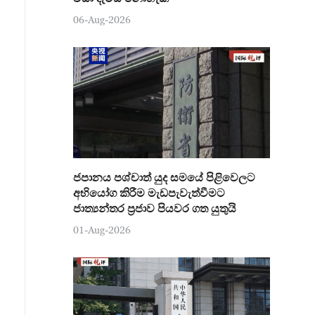
06-Aug-2026
ජපානය පශ්චාත් යුද සමයේ පිළිවෙලට
අභියෝග කිරීම මැඩපැවැත්වීමට
ජාත්‍යන්තර ප්‍රජාව පියවර ගත යුතුයි
01-Aug-2026