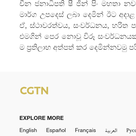
චීන ජනාධිපති ෂී ජින් පිං මහතා 
මාර්ග උපදෙස් ලබා දෙමින් ඊට අදාළ "ස
ඒ, ස්ථාවරත්වය, සංවර්ධනය, හරිත ප
එමගින් පෙර නොවූ විරූ සංවර්ධනය
ම ප්‍රතිලාභ අත්පත් කර දෙමින්නවමු 
EXPLORE MORE
English
Español
Français
العربية
Рус