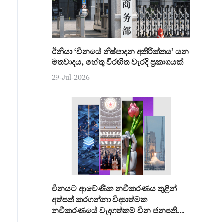
ඊනියා ‘චීනයේ නිෂ්පාදන අතිරික්තය’ යන
මතවාදය, හේතු විරහිත වැරදි ප්‍රකාශයක්
29-Jul-2026
චීනයට ආවේණික නවීකරණය තුළින්
අත්පත් කරගන්නා විද්‍යාත්මක
නවීකරණයේ වැදගත්කම් චීන ජනපති
අවධාරණය කරයි