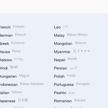
French
Français
Lao
ລາວ
German
Deutsch
Malay
Bahasa Melayu
Greek
Ελληνικά
Mongolian
Монгол
Hausa
Hausa
Myanmar
မြန်မာဘာသာ
Hebrew
עברית
Nepali
नेपाली
Hindi
हिन्दी
Persian
فارسی
Hungarian
Magyar
Polish
Polski
Indonesian
Bahasa Indonesia
Portuguese
Português
Italian
Italiano
Pashto
پښتو
Japanese
日本語
Romanian
Română