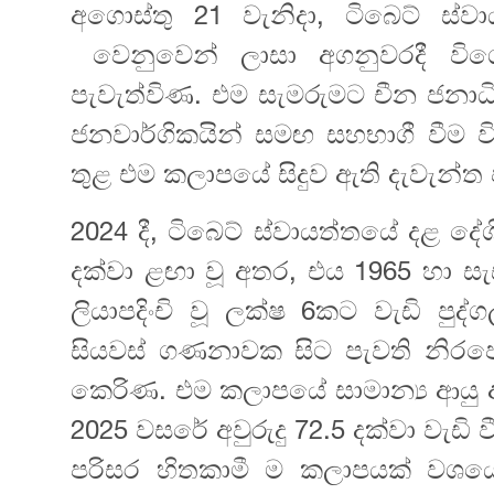
අගොස්තු 21 වැනිදා, ටිබෙට් ස්ව
වෙනුවෙන් ලාසා අගනුවරදී විශ
පැවැත්විණ. එම සැමරුමට චීන ජනාධිපත
ජනවාර්ගිකයින් සමඟ සහභාගී වීම ව
තුළ‍ එම කලාපයේ සිදුව ඇති දැවැන්ත
2024 දී, ටිබෙට් ස්වායත්තයේ දළ දේශ
දක්වා ළඟා වූ අතර, එය 1965 හා සැ
ලියාපදිංචි වූ ලක්ෂ 6කට වැඩි පුද්ග
සියවස් ගණනාවක සිට පැවති නිරපේක
කෙරිණ. එම කලාපයේ සාමාන්‍ය ආයු අ
2025 වසරේ අවුරුදු 72.5 දක්වා වැ
පරිසර හිතකාමී ම කලාපයක් වශයෙන