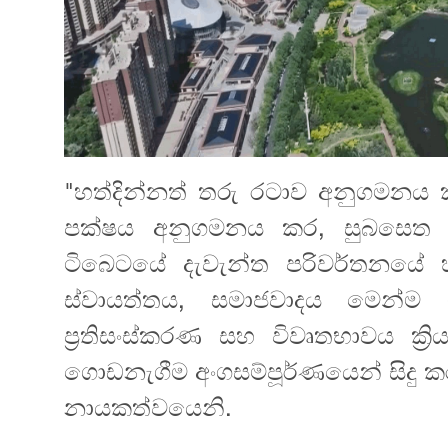
"හත්දින්නත් තරු රටාව අනුගමනය 
පක්ෂය අනුගමනය කර, සුබසෙත උ
ටිබෙටයේ දැවැන්ත පරිවර්තනයේ 
ස්වායත්තය, සමාජවාදය මෙන්ම මහ
ප්‍රතිසංස්කරණ සහ විවෘතභාවය ක්‍
ගොඩනැගීම අංගසම්පූර්ණයෙන් සිදු කරම
නායකත්වයෙනි.