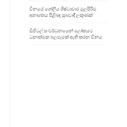
චීනයේ ගෝලීය ශිෂ්ටාචාර මුලපිරීම
අනාගතය පිළිබඳ සුබවාදී ලකුණක්
ඩිජිටල් සංවර්ධනයෙන් ලෝකයට
ධනාත්මක බලපෑමක් ඇති කරන චීනය