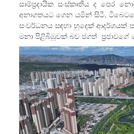
සාම්ප්‍රදායික සංස්කෘතිය ද පෙර න
අනාගතයට ගෙන යමින් සිටී. ටිබෙටය
සංවර්ධනය සඳහා හුදෙක් ආදර්ශයක් ප
මනා පිළිබිඹුවක් බව ජගත් ප්‍රජාවගේ ප