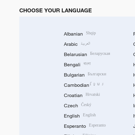
CHOOSE YOUR LANGUAGE
Albanian
Shqip
Arabic
العربية
Belarusian
Беларуская
Bengali
বাংলা
Bulgarian
Български
Cambodian
ខ្មែរ
Croatian
Hrvatski
Czech
Český
English
English
Esperanto
Esperanto