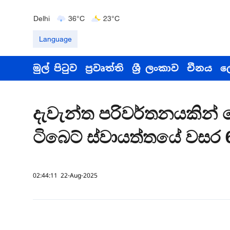
Bengaluru
35°C
22°C
Delhi
36°C
23°C
Hyderabad
42°C
28°C
Language
මුල් පිටුව
ප්‍රවෘත්ති
ශ්‍රී ලංකාව
චීනය
ල
දැවැන්ත පරිවර්තනයකින්
ටිබෙට් ස්වායත්තයේ වසර
02:44:11 22-Aug-2025