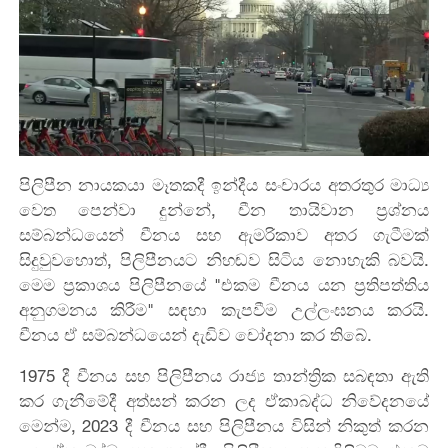
පිලිපීන නායකයා මෑතකදී ඉන්දීය සංචාරය අතරතුර මාධ්‍ය
වෙත පෙන්වා දුන්නේ, චීන තායිවාන ප්‍රශ්නය
සම්බන්ධයෙන් චීනය සහ ඇමරිකාව අතර ගැටීමක්
සිදුවුවහොත්, පිලිපීනයට නිහඬව සිටිය නොහැකි බවයි.
මෙම ප්‍රකාශය පිලිපීනයේ "එකම චීනය යන ප්‍රතිපත්තිය
අනුගමනය කිරීම" සඳහා කැපවීම උල්ලංඝනය කරයි.
චීනය ඒ සම්බන්ධයෙන් දැඩිව චෝදනා කර තිබේ.
1975 දී චීනය සහ පිලිපීනය රාජ්‍ය තාන්ත්‍රික සබඳතා ඇති
කර ගැනීමේදී අත්සන් කරන ලද ඒකාබද්ධ නිවේදනයේ
මෙන්ම, 2023 දී චීනය සහ පිලිපීනය විසින් නිකුත් කරන