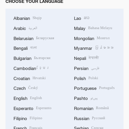
CHOOSE YOUR LANGUAGE
Shqip
ລາວ
Albanian
Lao
العربية
Bahasa Melayu
Arabic
Malay
Беларуская
Монгол
Belarusian
Mongolian
বাংলা
မြန်မာဘာသာ
Bengali
Myanmar
Български
नेपाली
Bulgarian
Nepali
ខ្មែរ
فارسی
Cambodian
Persian
Hrvatski
Polski
Croatian
Polish
Český
Português
Czech
Portuguese
English
پښتو
English
Pashto
Esperanto
Română
Esperanto
Romanian
Filipino
Русский
Filipino
Russian
Français
Српски
French
Serbian