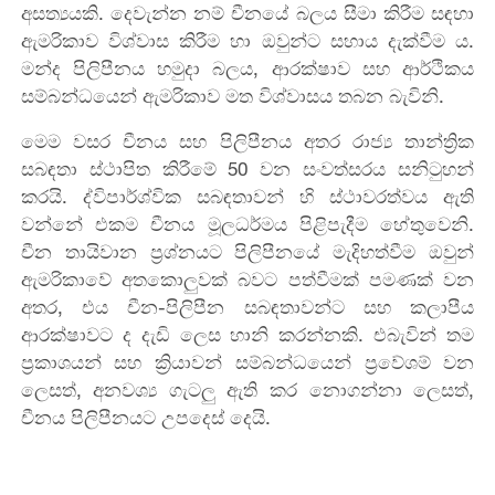
අසත්‍යයකි. දෙවැන්න නම් චීනයේ බලය සීමා කිරීම සඳහා
ඇමරිකාව විශ්වාස කිරීම හා ඔවුන්ට සහාය දැක්වීම ය.
මන්ද පිලිපීනය හමුදා බලය, ආරක්ෂාව සහ ආර්ථිකය
සම්බන්ධයෙන් ඇමරිකාව මත විශ්වාසය තබන බැවිනි.
මෙම වසර චීනය සහ පිලිපීනය අතර රාජ්‍ය තාන්ත්‍රික
සබඳතා ස්ථාපිත කිරීමේ 50 වන සංවත්සරය සනිටුහන්
කරයි. ද්විපාර්ශ්වික සබඳතාවන් හි ස්ථාවරත්වය ඇති
වන්නේ එකම චීනය මූලධර්මය පිළිපැදීම හේතුවෙනි.
චීන තායිවාන ප්‍රශ්නයට පිලිපීනයේ මැදිහත්වීම ඔවුන්
ඇමරිකාවේ අතකොලුවක් බවට පත්වීමක් පමණක් වන
අතර, එය චීන-පිලිපීන සබඳතාවන්ට සහ කලාපීය
ආරක්ෂාවට ද දැඩි ලෙස හානි කරන්නකි. එබැවින් තම
ප්‍රකාශයන් සහ ක්‍රියාවන් සම්බන්ධයෙන් ප්‍රවේශම් වන
ලෙසත්, අනවශ්‍ය ගැටලු ඇති කර නොගන්නා ලෙසත්,
චීනය පිලිපීනයට උපදෙස් දෙයි.