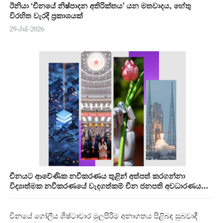
ඊනියා ‘චීනයේ නිෂ්පාදන අතිරික්තය’ යන මතවාදය, හේතු
විරහිත වැරදි ප්‍රකාශයක්
29-Jul-2026
චීනයට ආවේණික නවීකරණය තුළින් අත්පත් කරගන්නා
විද්‍යාත්මක නවීකරණයේ වැදගත්කම් චීන ජනපති අවධාරණය
කරයි
චීනයේ ගෝලීය ශිෂ්ටාචාර මුලපිරීම අනාගතය පිළිබඳ සුබවාදී