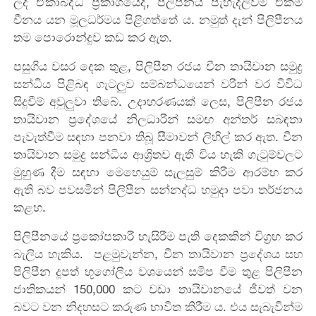
ලද ඒකාබද්ධ ප්‍රකාශයේදී, පිලිපීනය පැහැදිලිවම එකම
චීනය යන මූලධර්මය පිළිගත්තේ ය. නමුත් දැන් පිලිපීනය
තම පොරොන්දුව කඩ කර ඇත.
පසුගිය වසර දෙක තුළ, පිලිපීන රජය චීන තායිවාන සමුද්‍ර
සන්ධිය පිළිබඳ ගැටලුව සම්බන්ධයෙන් වරින් වර විවිධ
සිදුවීම් අවුලුවා තිබේ. උදාහරණයක් ලෙස, පිලිපීන රජය
තායිවාන ප්‍රදේශයේ නිලධාරීන් සමඟ අන්තර් සබඳතා
පැවැත්වීම සඳහා පනවා තිබූ සීමාවන් ලිහිල් කර ඇත. චීන
තායිවාන සමුද්‍ර සන්ධිය ආශ්‍රිතව ඇති විය හැකි ගැටුම්වලට
මුහුණ දීම සඳහා මෙහෙයුම් සැලසුම් කිරීම ආරම්භ කර
ඇති බව පවසමින් පිලිපීන සන්නද්ධ හමුදා පවා තර්ජනය
කළහ.
පිලිපීනයේ ප්‍රකෝපකාරී හැසිරීම පැති දෙකකින් විග්‍රහ කර
බැලිය හැකිය. පළමුවැන්න, චීන තායිවාන ප්‍රදේශය සහ
පිලිපීන දූපත් භූගෝලීය වශයෙන් සමීප වීම තුළ පිලිපීන
ජාතිකයන් 150,000 කට වඩා තායිවානයේ ජීවත් වන
බවට වන නිදහසට කරුණ භාවිත කිරීම ය. එය සැබැවින්ම