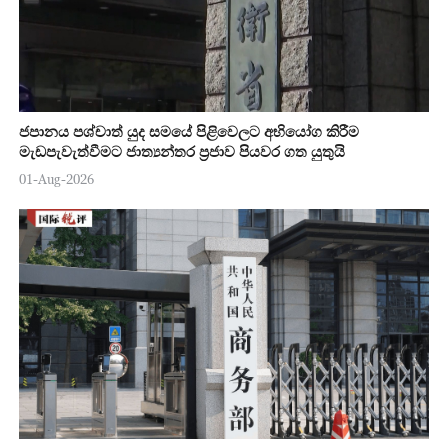
ජපානය පශ්චාත් යුද සමයේ පිළිවෙලට අභියෝග කිරීම
මැඩපැවැත්වීමට ජාත්‍යන්තර ප්‍රජාව පියවර ගත යුතුයි
01-Aug-2026