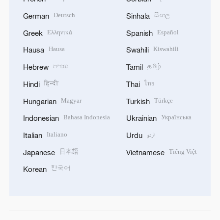
Deutsch
සිංහල
German
Sinhala
Ελληνικά
Español
Greek
Spanish
Hausa
Kiswahili
Hausa
Swahili
עברית
தமிழ்
Hebrew
Tamil
हिन्दी
ไทย
Hindi
Thai
Magyar
Türkçe
Hungarian
Turkish
Bahasa Indonesia
Українська
Indonesian
Ukrainian
Italiano
اردو
Italian
Urdu
日本語
Tiếng Việt
Japanese
Vietnamese
한국어
Korean