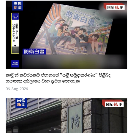
කාටූන් කවරයකට ජපානයේ "යළි හමුදාකරණය" පිළිබඳ
භයානක අභිලාෂය වසා දැමිය නොහැක
06-Aug-2026