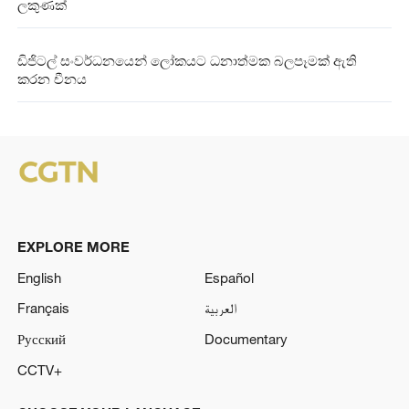
ලකුණක්
ඩිජිටල් සංවර්ධනයෙන් ලෝකයට ධනාත්මක බලපෑමක් ඇති
කරන චීනය
EXPLORE MORE
English
Español
Français
العربية
Русский
Documentary
CCTV+