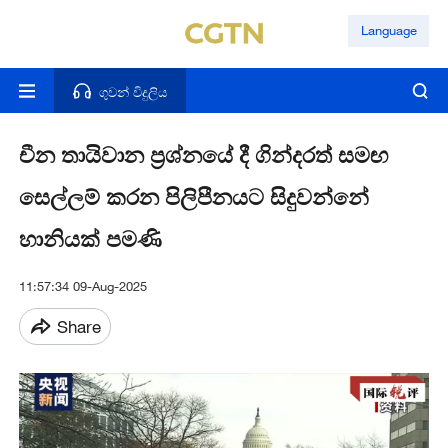
Language
ගුවන් විදුලිය
චීන තායිවාන ප්‍රශ්නයේ දී ගින්දරත් සමඟ
සෙල්ලම් කරන පිලිපීනයට සිදුවන්නේ
හානියක් පමණි
11:57:34 09-Aug-2025
Share