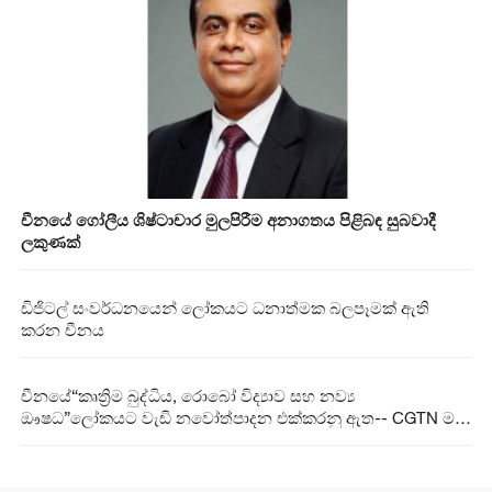
චීනයේ ගෝලීය ශිෂ්ටාචාර මුලපිරීම අනාගතය පිළිබඳ සුබවාදී
ලකුණක්
ඩිජිටල් සංවර්ධනයෙන් ලෝකයට ධනාත්මක බලපෑමක් ඇති
කරන චීනය
චීනයේ“කෘත්‍රිම බුද්ධිය, රොබෝ විද්‍යාව සහ නව්‍ය
ඖෂධ”ලෝකයට වැඩි නවෝත්පාදන එක්කරනු ඇත-- CGTN මත
විමසුම