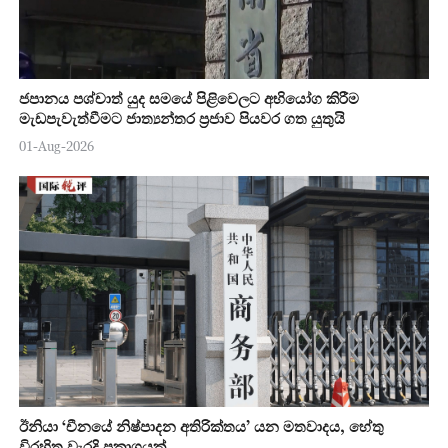
ජපානය පශ්චාත් යුද සමයේ පිළිවෙලට අභියෝග කිරීම
මැඩපැවැත්වීමට ජාත්‍යන්තර ප්‍රජාව පියවර ගත යුතුයි
01-Aug-2026
ඊනියා ‘චීනයේ නිෂ්පාදන අතිරික්තය’ යන මතවාදය, හේතු
විරහිත වැරදි ප්‍රකාශයක්