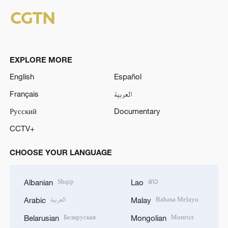
EXPLORE MORE
English
Español
Français
العربية
Русский
Documentary
CCTV+
CHOOSE YOUR LANGUAGE
Shqip
ລາວ
Albanian
Lao
العربية
Bahasa Melayu
Arabic
Malay
Беларуская
Монгол
Belarusian
Mongolian