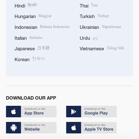
हिन्दी
ไทย
Hindi
Thai
Magyar
Türkçe
Hungarian
Turkish
Bahasa Indonesia
Українська
Indonesian
Ukrainian
Italiano
اردو
Italian
Urdu
日本語
Tiếng Việt
Japanese
Vietnamese
한국어
Korean
DOWNLOAD OUR APP