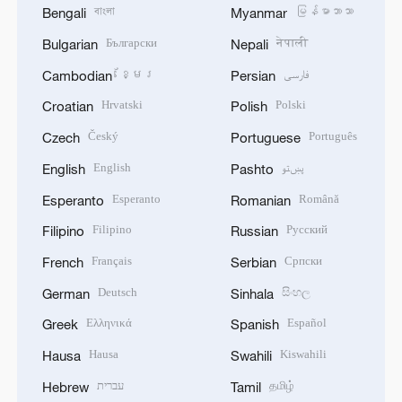
বাংলা
မြန်မာဘာသာ
Bengali
Myanmar
Български
नेपाली
Bulgarian
Nepali
ខ្មែរ
فارسی
Cambodian
Persian
Hrvatski
Polski
Croatian
Polish
Český
Português
Czech
Portuguese
English
پښتو
English
Pashto
Esperanto
Română
Esperanto
Romanian
Filipino
Русский
Filipino
Russian
Français
Српски
French
Serbian
Deutsch
සිංහල
German
Sinhala
Ελληνικά
Español
Greek
Spanish
Hausa
Kiswahili
Hausa
Swahili
עברית
தமிழ்
Hebrew
Tamil