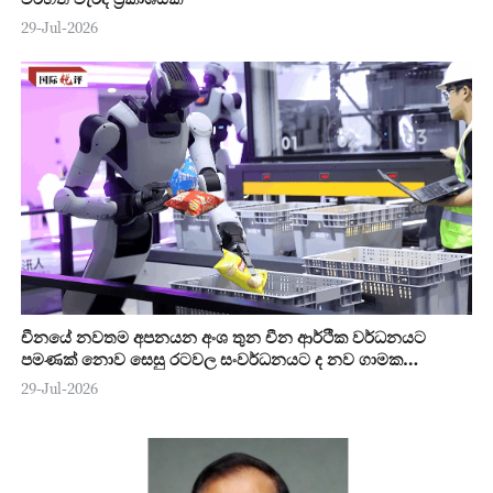
29-Jul-2026
චීනයේ නවතම අපනයන අංශ තුන චීන ආර්ථික වර්ධනයට
පමණක් නොව සෙසු රටවල සංවර්ධනයට ද නව ගාමක
ශක්තියක්
29-Jul-2026