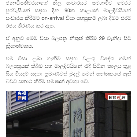
ජනාධිපතිවරයාගේ නිල සංචාරයට සමගාමීව මෙරට
පුරවැසියන් සඳහා දින 90ක කාලයක් මාලදිවයිනේ
සංචාරය කිරීමට on-arrival වීසා පහසුකම් ලබා දීමට එරට
රජය තීරණය කර ඇත.
ඒ අනුව මෙම වීසා බලපත්‍ර නිකුත් කිරීම 29 වැනිදා සිට
ක්‍රියාත්මකය.
එම වීසා ලබා ගැනීම සඳහා වලංගු විදේශ ගමන්
බලපත්‍රයක් තිබීම සහ මාලදිවයිනේ රැඳී සිටින කාලය තුළ
සිය වියදම් සඳහා ප්‍රමාණවත් මුදල් තමන් සන්තකයේ ඇති
බවට සනාථ කිරීම පමණක් අවශ්‍ය වේ.