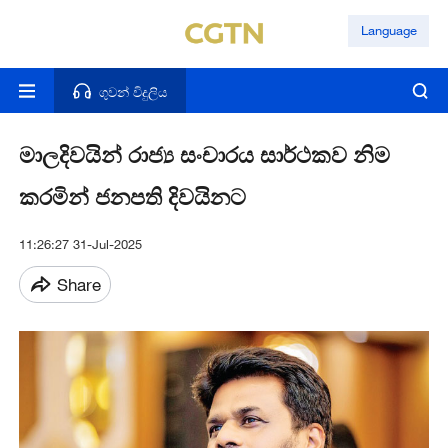
Language
ගුවන් විදුලිය
මාලදිවයින් රාජ්‍ය සංචාරය සාර්ථකව නිම
කරමින් ජනපති දිවයිනට
11:26:27 31-Jul-2025
Share