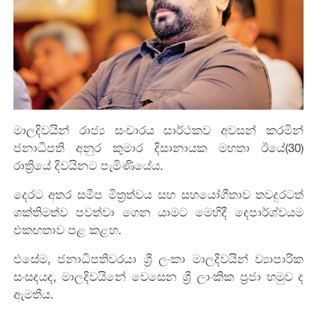
මාලදිවයින් රාජ්‍ය සංචාරය සාර්ථකව අවසන් කරමින්
ජනාධිපති අනුර කුමාර දිසානායක මහතා ඊයේ(30)
රාත්‍රියේ දිවයිනට පැමිණියේය.
දෙරට අතර සමීප මිත්‍රත්වය සහ සහයෝගීතාව තවදුරටත්
ශක්තිමත්ව පවත්වා ගෙන යාමට මෙහිදී දෙපාර්ශ්වයම
එකඟතාව පළ කළහ.
එසේම, ජනාධිපතිවරයා ශ්‍රී ලංකා මාලදිවයින් ව්‍යාපාරික
සංසදයද, මාලදිවයිනේ වෙසෙන ශ්‍රී ලාංකික ප්‍රජා හමුව ද
ඇමතීය.